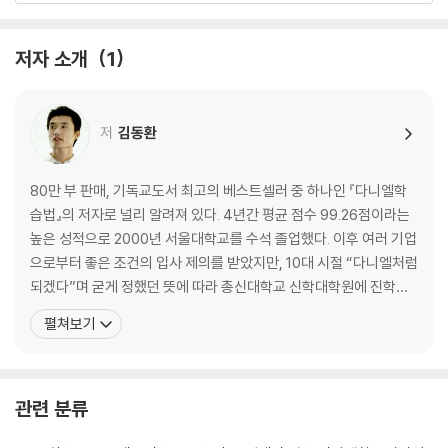
2부 나는 이렇게 공부했어요
저자 소개
1
우리는 하나님을 위해 공부합니다. 우리는 평생 하나님을 찬양하고 하나님
을 사랑하며, 하나님을 위해 살도록 만들어졌으니까요.
저
김동환
3장 수업은 예배다
4장 세상 사람보다 더 열심히!
5장 무엇이든 철저하게!
80만 부 판매, 기독교도서 최고의 베스트셀러 중 하나인 『다니엘학
6장 공부보다 중요한 것
습법』의 저자로 널리 알려져 있다. 4년간 평균 점수 99.26점이라는
7장 스카이스쿨 공부방
높은 성적으로 2000년 서울대학교를 수석 졸업했다. 이후 여러 기업
으로부터 좋은 조건의 입사 제의를 받았지만, 10대 시절 “다니엘처럼
3부 여러분은 이렇게 공부하세요
되겠다”며 굳게 정했던 뜻에 따라 총신대학교 신학대학원에 진학했
으며, 서울대학교 교육학과 박사과정을 수료했다. 퇴행성 디스크라
펼쳐보기
철저한 성경일기와 신앙훈련을 바탕으로 효과적인 시간관리를 해서 초등
는 병을 가진 채 기도와 인내로 하나님을 의지하여 성실하게 공부했
학생 시절부터 영혼과 지식, 육체 모두 기초를 튼튼하게 해주어야 합니다.
다. 2004년 목사 안수를 받고 초등학교 3학년 때부터 20년간 꿈꾸
8장 초등학생을 위한 공부법
고 준비한 목사의 꿈을 이루었다. 저자는 자신이
9장 어린이 다니엘 학습 십계명
관련 분류