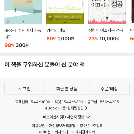
RESET 주 안에서 거듭
경건의 비밀
성령이 이끄시는 성공
탕
나기
89
1,000
23
10,000
5
%
%
원
원
98
300
%
원
이 책을 구입하신 분들이 산 분야 책
로그인
최근 본 상품
주문/배송
고객센터 1544-3800
티켓 1544-6399
중고샵 1566-4295
eBook 1:1문의/채팅상담
예스이십사(주) 사업자 정보
이용약관
개인정보처리방침
청소년보호정책
PC버전
회사소개
거래처관계자께