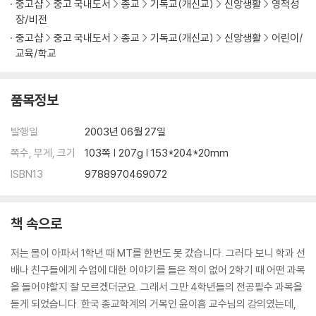
중고샵
중고 국내도서
종교
기독교(개신교)
신앙생활
영적성
장/비전
중고샵
중고 국내도서
종교
기독교(개신교)
신앙생활
어린이/
교육/학교
품목정보
발행일
2003년 06월 27일
쪽수, 무게, 크기
103쪽 | 207g | 153*204*20mm
ISBN13
9788970469072
책 속으로
저는 몸이 아파서 1학년 때 MT를 한번도 못 갔습니다. 그러다 보니 학과 선
배나 친구들에게 수업에 대한 이야기를 들은 적이 없어 2학기 때 어떤 과목
을 들어야할지 잘 모르겠더군요. 그래서 그만 4학년들의 전공필수 과목을
듣게 되었습니다. 한국 종교학계의 거목인 윤이흠 교수님의 강의였는데,