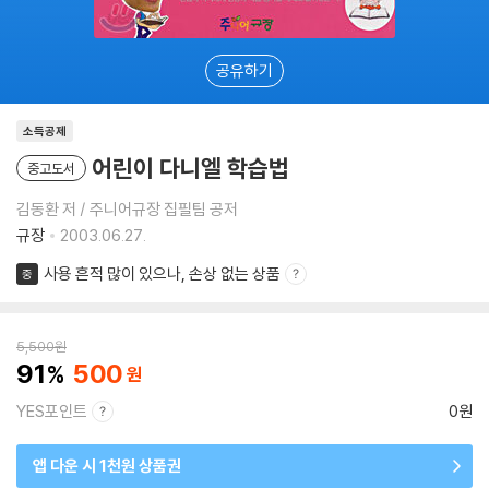
공유하기
소득공제
어린이 다니엘 학습법
중고도서
김동환 저 / 주니어규장 집필팀 공저
규장
2003.06.27.
사용 흔적 많이 있으나, 손상 없는 상품
중
5,500
원
91
500
YES포인트
0원
앱 다운 시 1천원 상품권