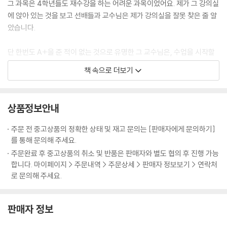
그 과목은 4학년들도 재수강을 하는 어려운 과목이었어요. 제가 그 강의실
에 앉아 있는 것을 보고 선배들과 교수님은 제가 강의실을 잘못 찾은 줄 알
았습니다.
단 한번도 A+을 준 적이 없는 것으로 유명한 그 교수님은, 수업을 시작할
때 그 날 수업에서 핵심이 되는 문제를 물으셨습니다. 출석부를 보고 나이
책 속으로 더보기
가 많은 많은 학생부터 질문을 해서 답을 못하면 다음 사람에게 넘어가는
식이었어요. 첫 수업 시간부터 교수님은 봐주지 않고 질문을 하셨습니다.
선배들이 대답을 못하자 점점 제 차례가 다가왔습니다.
상품정보안내
"하나님, 제가 이 수업을 잘할 수 있게 도와주세요."
주문 전 중고상품의 정확한 상태 및 재고 문의는 [판매자에게 문의하기]
를 통해 문의해 주세요.
처음 듣는 어려운 수업이니 저는 마음 속으로 기도를 할 수밖에요. 그러다
주문완료 후 중고상품의 취소 및 반품은 판매자와 별도 협의 후 진행 가능
드디어 제가 대답해야 할 차계가 되었습니다. 저는 이 수업을 어떻게 하고,
합니다. 마이페이지 > 주문내역 > 주문상세 > 판매자 정보보기 > 연락처
어떤 식으로 개념을 정리할지 미리 생각하고 기도한 내용을 말씀드렸습니
로 문의해 주세요.
다. 교수님께는 제 대답이 새롭게 들리셨는지 제 이름을 다시 물어보셨지
요. 그 다음 주 수업 시간에도 교수님은 질문을 하셨습니다. 선배들이 대답
판매자 정보
을 못해서 또 제 차례가 되었어요. 예습하면서 생각했던 것을 교수님께 말
씀드렸더니, 제 대답에 만족해 하시며 다음부터 앞자리에 앉으라고 하셨습