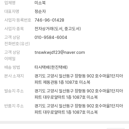
업체명
미소북
니다. 그 다음부터는 선배들도 1학년에게 질세라 예습을 많이 하기 시작했
습니다. (...)
대표자명
정순자
--- pp 58~60
사업자 등록번호
746-96-01428
사업자 종목
전자상거래(도서, 중고도서)
저는 공부할 때 공부하는 책 말고는 책상 위에서 다 치워요. 이것저것 많으
고객 상담
010-9584-6004
면 자꾸 신경에 거슬려서 집중이 안되기도 하고, 나도 모르게 괜히 한번 만
전화번호(유선)
져보다가 딴 짓을 하게 되거든요. 그래서 책이랑 필요한 것 말고는 아예 책
고객 상담
tnswkwjd123@naver.com
상에 안 둔답니다. 책상을 깨끗이 해보세요. 공부가 더 잘될 거예요.
이메일
--- pp 46
배송 방법
타사택배(한진택배)
본사 소재지
경기도 고양시 일산동구 장항동 902 호수마을1단지아
파트 제동관동 1층 1087호 미소북
발송지 주소
경기도 고양시 일산동구 장항동 902 호수마을1단지아
파트 대우로얄마트 1층 1087호 미소북
반품지 주소
경기도 고양시 일산동구 장항동 902 호수마을1단지아
파트 대우로얄마트 1층 1087호 미소북