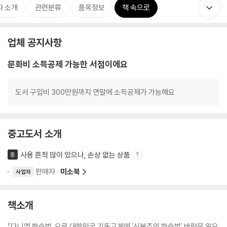
자 소개
관련분류
품목정보
책 속으로
업체 공지사항
문화비 소득공제 가능한 서점이에요
도서 구입비 300만원까지 연말에 소득공제가 가능해요
중고도서 소개
사용 흔적 많이 있으나, 손상 없는 상품
중
판매자 :
미소북
사업자
책소개
『다니엘 학습법』으로 대한민국 기독교계에 '신본주의 학습법' 바람을 일으