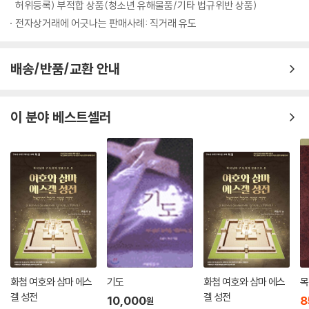
허위등록) 부적합 상품(청소년 유해물품/기타 법규위반 상품)
전자상거래에 어긋나는 판매사례: 직거래 유도
배송/반품/교환 안내
이 분야 베스트셀러
화첩 여호와 삼마 에스
기도
화첩 여호와 삼마 에스
목
겔 성전
겔 성전
10,000
8
원