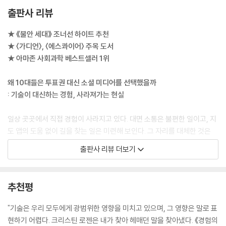
술을 통해 매개되는 세상에서 자라고 있다. 그들의 장난감은 그들과 이야
출판사 리뷰
기를 나누고 그 반응을 기록한다. 베이비 모니터는 그들을 지켜본다. 기기
는 그들을 추적하고 모니터링한다. 부모는 아이가 태어나자마자 온라인 아
★ 《불안 세대》 조너선 하이트 추천
이디와 인스타그램 페이지를 만든다. 그들은 디지털 이미지를 무엇보다 중
★ 〈가디언〉, 〈에스콰이어〉 주목 도서
요하게 여기는 문화 속에서, 온라인 세계를 지배하는 소셜 미디어 플랫폼
★ 아마존 사회과학 베스트셀러 1위
이 공유를 거의 의무화한 곳에서, 경쟁과 지속적인 표현이 일반적이고 대
면 상호작용의 가능성은 낮으며 익명의 괴롭힘이 쉬운 곳에서 성장할 것이
왜 10대들은 투표권 대신 소셜 미디어를 선택했을까
다. 그곳은 역사에 대한 인식이 달라진 세계다. 과거는 더 이상 멀고 단절된
: 기술이 대신하는 경험, 사라져가는 현실
무언가가 아니다. 페이스북이 “1년 전 오늘” 기능으로 상기시켜주는 것이
다. 기술 회사들이 자주 상기시켜주듯이 그곳은 가능성의 세계이고, 애플
일상 곳곳에서 직접 경험이 사라지고 있다. 대면 소통은 불편한 일이고, 지
광고 슬로건이 약속하듯이 “자동적이고 수월하며 매끄러운” 곳이다. 이곳
도 앱의 도움 없이 길을 찾는 일은 미련해 보인다. 그 자리를 대체한 것은
이 우리가 사는 세계다. 여기는 우리가 살고 싶은 곳인가?
인공지능을 비롯한 디지털 기술이다. 이제 단순히 경험을 대체하는 것을
출판사 리뷰 더보기
--- p.47
넘어, 기술로 매개된 경험은 직접 경험보다 더 우선시되고 있다. 1년 동안
소셜 미디어 사용을 중단할 것인지 아니면 투표권을 포기할 것인지 선택하
프랑스 철학자 시몬 베유는 말했다. “관심은 가장 희귀하고 순수한 형태의
라는 질문에 10대 사용자의 64퍼센트가 투표권을 포기하겠다고 답했다.
추천평
관대함이다.” 물리적으로 구현된 존재로서 서로에게 관심을 보이는 것, 즉
전 세계 청소년의 53퍼센트가 자신이 선호하는 기술을 잃느니 후각을 잃
같은 공기를 마시고, 말로 하지 않은 서로의 감정을 느끼고, 서로의 얼굴을
는 편을 선택하겠다고 대답하기도 했다. 저자는 기술로 매개된 경험이 직
"기술은 우리 모두에게 광범위한 영향을 미치고 있으며, 그 영향은 말로 표
보고, 서로의 몸짓에 공감하는 것은 우리를 인간답게 만드는 핵심 요소다.
접 경험을 추월하는 시대가 도래했다고 선언한다. 직접 경험이 매개 경험
현하기 어렵다. 크리스틴 로젠은 내가 찾아 헤매던 말을 찾아냈다. 《경험의
다른 사람에게 관심을 주려면 그의 물리적 존재에 시간을 할애해야만 한