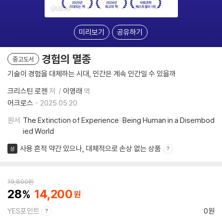
미리보기
공유하기
경험의 멸종
중고도서
기술이 경험을 대체하는 시대, 인간은 계속 인간일 수 있을까
크리스틴 로젠
저
이영래
역
어크로스
2025.05.20.
원서
The Extinction of Experience: Being Human in a Disembod
ied World
사용 흔적 약간 있으나, 대체적으로 손상 없는 상품
상
19,800
원
28
14,200
YES포인트
0원