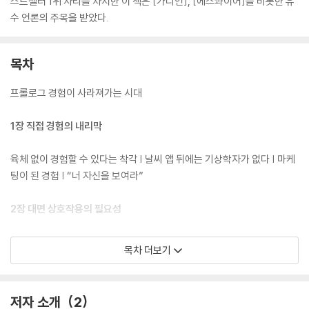
스트셀러 1위 자리를 차지한 이 책은 [가디언], [에스콰이어]를 비롯한 유
수 언론의 주목을 받았다.
목차
프롤로그 경험이 사라져가는 시대
1장 직접 경험의 내리막
육체 없이 경험할 수 있다는 착각 | 날씨 앱 뒤에는 기상학자가 없다 | 마케
팅이 된 경험 | “너 자신을 보여라”
2장 대면 상호작용의 필요성
얼굴이 가지는 힘 | 상호작용 능력의 소멸 | 투명 인간들의 사회 | 인간을 대
목차 더보기
체한 기계 | 친구를 만나지 않는 10대들 | 직관을 방해하는 기술 | 우리, 물
리적 존재
저자 소개
2
3장 손으로 써야만 배울 수 있는 것