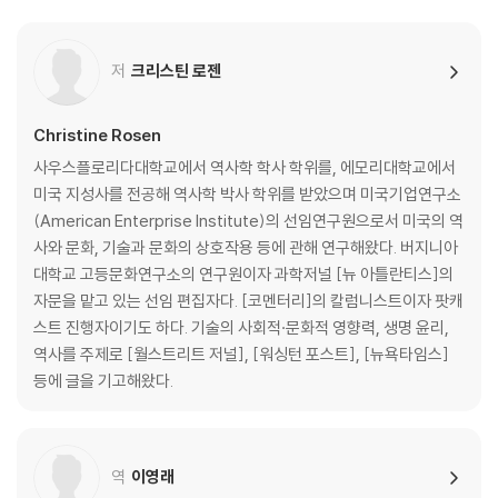
손 글씨의 나비 효과 | 물성의 힘 | 그림 그리기의 쇠퇴 | 만지고 느끼고 소
저
크리스틴 로젠
비하고 | 어린이들의 학습에는 사람이 필요하다 | 육체성의 소멸 앞에서
4장 기다림과 지루함의 기능
Christine Rosen
사우스플로리다대학교에서 역사학 학사 학위를, 에모리대학교에서
디즈니월드에서 배운 줄 서기의 논리 | 성급하게 화가 난 사람들 | 지루함
미국 지성사를 전공해 역사학 박사 학위를 받았으며 미국기업연구소
을 없앤 대가 | 인내의 열매 | 회전 극장에서
(American Enterprise Institute)의 선임연구원으로서 미국의 역
사와 문화, 기술과 문화의 상호작용 등에 관해 연구해왔다. 버지니아
5장 감정 길들이기
대학교 고등문화연구소의 연구원이자 과학저널 [뉴 아틀란티스]의
자문을 맡고 있는 선임 편집자다. [코멘터리]의 칼럼니스트이자 팟캐
인간이라는 감정적 존재 | 우리 내부의, 숨겨진, 우리 자신 | 여섯 번째 감각
스트 진행자이기도 하다. 기술의 사회적·문화적 영향력, 생명 윤리,
| 감정 아웃소싱의 결과
역사를 주제로 [월스트리트 저널], [워싱턴 포스트], [뉴욕타임스]
등에 글을 기고해왔다.
6장 기술로 매개된 쾌락
데이터로 축소된 쾌락 | 기록되기 위한 여행과 픽셀화된 예술 | 포르노로
역
이영래
대체된 섹스 | 미식 없는 식사, 현장 없는 경기 | 다시 도래한 쾌락주의 | 사