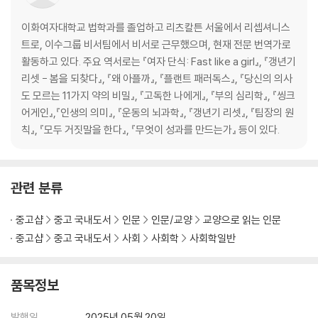
진 안에 박제된 경험 | 대체 불가능한 쾌락
이화여자대학교 법학과를 졸업하고 리츠칼튼 서울에서 리셉셔니스
7장 소멸하는 장소, 개인화된 공간
트로, 이수그룹 비서팀에서 비서로 근무했으며, 현재 전문 번역가로
활동하고 있다. 주요 역서로는 『여자 단식: Fast like a girl』, 『갱년기
장소가 뿌리뽑힌 사회 | 공간의 규칙 | 연결되지 않은 사람들 | 우리는 같이
리셋 - 봄을 되찾다』, 『왜 아플까』, 『플랜트 패러독스』, 『당신의 의사
있지 않다 | 우리가 서 있는 곳은 어딘가
도 모르는 11가지 약의 비밀』, 『고독한 나에게』, 『부의 심리학』, 『씽크
어게인』,『인생의 의미』, 『운동의 뇌과학』, 『갱년기 리셋』, 『팀장의 원
에필로그 이 혼란에 저항하라
칙』, 『모두 거짓말을 한다』, 『무엇이 성과를 만드는가』 등이 있다.
감사의 말
주
관련 분류
중고샵
중고 국내도서
인문
인문/교양
교양으로 읽는 인문
중고샵
중고 국내도서
사회
사회학
사회학일반
품목정보
발행일
2025년 05월 20일