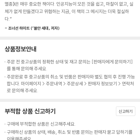
으로 대체됨에 따라 경험은 ‘겪는’ 일에서 ‘보는’ 일로 옮겨가고 있다. 여행
멸종》은 매우 중요한 책이다. 인공지능이 모든 것을 쉽고, 마찰이 없고, 실
다. 아무리 뛰어난 기술이라도 이런 모든 요구를 충족시킬 수는 없다.
지의 모습보다 여행에 떠난 자신의 모습을 중계하고, 동영상을 보는 자신
체가 없게 만들겠다고 위협하는 지금, 이 책의 그 메시지는 더욱 절실하
--- p.87
의 모습을 다시 촬영한 리액션 영상을 게시한다. 이는 직접 경험이 박탈된
다.”
사회에서 간접적으로나마 직접 경험을 체험해 보려는 시도들이기도 하다.
몽테뉴는 수세기 전에 이렇게 경고했다. “모든 사람이 다른 곳으로, 미래로
- 조너선 하이트 (『불안 세대』 저자)
우리는 더 이상 경험으로부터 현실을 배우지 않는다. 대신 가상의 체험을
서둘러 움직인다. 아무도 자기 자신에게 이르지 못했기 때문이다.” 자신의
통해서 실제 경험을 모방한다는 것이 저자의 생각이다.
내면으로 들어가서 자신이 누구인지, 무엇을 좋아하는지, 세상과 사람들
상품정보안내
에 대해 어떻게 생각하는지 파악하려면 시간, 인내, 지루함, 백일몽, 발견
이 매끄러운 세계는 우리가 살고 싶은 곳인가
에 대한 기대가 필요하다. 이것들이 없다면 우리는 그저 시간을 죽이고 있
: 기술과 자본이 만든 ‘안전한 유토피아’
주문 전 중고상품의 정확한 상태 및 재고 문의는 [판매자에게 문의하기]
는 것이다.
를 통해 문의해 주세요.
--- p.169
기술로 매개된 경험이 직접 경험을 압도하게 된 원인은 크게 두 가지다. 하
주문완료 후 중고상품의 취소 및 반품은 판매자와 별도 협의 후 진행 가능
나는 ‘매끄러움’과 ‘최적화’를 선호하는 기술 사용자들의 선호이고, 다른 하
합니다. 마이페이지 > 주문내역 > 주문상세 > 판매자 정보보기 > 연락처
철학자 로버트 노직은 그의 책 《아나키에서 유토피아로》 에서 간단한 질문
로 문의해 주세요.
나는 기술을 설계한 빅테크 기업들의 이익 추구다. 현실 세계는 혼란과 마
을 던짐으로써 쾌락주의에 도전했다. 기계에 연결되었다는 기억 없이 끊임
찰로 가득 차 있다. 실제 경험은 언제나 우연적이고 계산되지 않으며, 따라
없는 쾌락을 제공하는 기계를 만들 수만 있다면 그 기계에 연결되고 싶은
서 자신의 시도가 실패할 가능성이 존재한다. 데이터를 통해서 최적화된
부적합 상품 신고하기
가? 대부분의 사람이 “아니오”라고 답하리라는 것이 일반적인 믿음이었
신고하기
기술 경험은 다르다. 기술 세계는 사용자가 실패할 가능성이 최소화된, 현
다. 노직은 “우리는 어떤 것을 하는 경험만 원하는 것이 아니라 그것을 실
실에는 존재하지 않는 유토피아다. 기술 사용자들은 이 매끄러운 세계에서
구매에 부적합한 상품은 신고해주세요.
제로 하는 것을 원한다”고 주장했다. “우리는 특정한 방식으로, 특정한 사
고통과 실패가 삭제된 경험으로 실제 경험을 대체한다. 체계화되지 않은
구매하신 상품의 상태, 배송, 취소 및 반품 문의는 판매자 묻고 답하기를
람이 되기를 바란다.” 그는 기계에 연결하는 것을 “일종의 자살”에 비유했
현실의 경험보다 균질화된 매개 경험이 더 가치 있게 여겨진다.
이용해주세요.