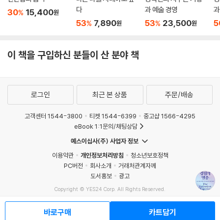
시에 인간의 조건이 되는 그 현실의 경험들까지 함께 제거해나가고 있다.
다
과 예술 경영
과
30
15,400
%
원
책을 읽지 않고 기기에게 요약해달라고 하는 일은 독서의 종말을, 문서 작
53
7,890
53
23,500
5
%
%
원
원
성을 인공지능에게 맡기는 일은 생각의 종말을, 지시어만을 입력해 그림을
얻는 일은 창작의 종말을 앞당길 수 있다. 우리가 인간의 영역이라고 불렀
이 책을 구입하신 분들이 산 분야 책
던 모든 경험을 기술에 맡기게 된다면 우리는 인간을 어떻게 정의해야 할
수 있을까? 저자는 가장 근본적이고 중대한 질문을 던진다.
이 데이터화된 세계에서 벗어날 수 있을까
로그인
최근 본 상품
주문/배송
: 공동체의 회복과 우리의 선택이 필요한 순간
고객센터 1544-3800
티켓 1544-6399
중고샵 1566-4295
eBook 1:1문의/채팅상담
저자는 이 책에서 ‘우리’라는 집합 명사를 사용한다. 이 책에서 ‘우리’란 실
체를 가진 모든 인간을 포함하는 공동체를 지칭하는 말이다. 기술 사용이
예스이십사(주) 사업자 정보
광범위하게 퍼진 현실을 감안했을 때, 다양한 디지털 기술을 받아들이지
이용약관
개인정보처리방침
청소년보호정책
않기로 결심한 사람조차도 타인의 기술 사용에 영향을 받지 않을 수 없기
PC버전
회사소개
거래처관계자께
때문이다. 우리는 집단적으로 기술의 영향을 받는 만큼, 집단적으로 이 문
도서홍보
광고
제에 대응할 필요가 있다고 저자는 주장한다. 그러나 기술적 필요 때문에
Copyright © YES24 Corp. All Rights Reserved.
MATOM7
공적 공간이 낱낱이 분할됨에 따라 ‘우리’는 점점 사라지고 있다. 기술로 매
개된 가상의 커뮤니티에 익숙해진 사람들은 물리적 실제인 공공 영역에서
바로구매
카트담기