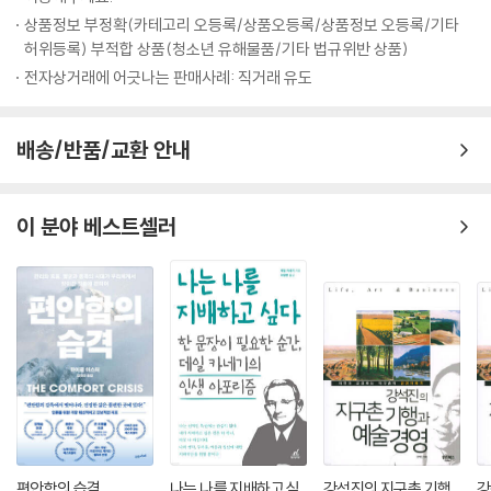
다.
상품정보 부정확(카테고리 오등록/상품오등록/상품정보 오등록/기타
--- p.265
이에 더해, 저자는 우리가 빅테크 기업들이 기술을 발전시키는 이유를 망
허위등록) 부적합 상품(청소년 유해물품/기타 법규위반 상품)
각했다는 점을 지적한다. 그 목표란 이윤 추구다. 빅테크 기업들은 자신들
전자상거래에 어긋나는 판매사례: 직거래 유도
의 이윤을 추구하기 위해서 기술 사용자들에게 유토피아와 같은 세계를 약
속하고, 이로써 현실 경험을 대체해 나간다. “자동적이고 수월하며 매끄러
운” 곳을 약속한다는 이 슬로건은 애플의 광고에서 들어 있는 말이다. 저자
배송/반품/교환 안내
는 이 기술 세계가 과연 우리가 살고 싶은 곳인지를 묻는다.
경험이 멸종된 시대, 인간다움은 가능한가
이 분야 베스트셀러
: 기기가 대신 요약해준 글, 인공지능이 정리한 문서, 지시어로 만들어낸
그림….
기술이 경험을 대신하는 세상이 위협하는 호모 사피엔스의 미래
《불안 세대》의 저자인 조너선 하이트는 《경험의 멸종》을 추천하며 다음과
같이 말했다. “인공지능이 모든 것을 쉽고, 마찰 없고, 실체 없게 만들겠다
고 위협하는 지금, 이 책의 메시지는 더욱 절실하다.” 매끄럽고 자동화된
매개 경험에 비해서 실제 현실은 언제나 실패의 가능성이 존재하는, 혼란
스러운 공간이다. 그러나 저자는 그런 현실을 옹호해야 한다고 역설한다.
그 혼란과 실패가 인간적인 삶의 핵심이기 때문이다. 우리는 불편함과 동
편안함의 습격
나는 나를 지배하고 싶
강석진의 지구촌 기행
강