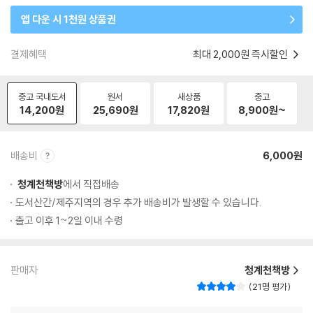
앱 다운 시 1천원 상품권
결제혜택
최대 2,000원 즉시할인
중고 국내도서
원서
새상품
중고
14,200
원
25,690
원
17,820
원
8,900
원~
배송비
6,000원
청계천책방
에서 직접배송
도서산간/제주지역의 경우 추가 배송비가 발생할 수 있습니다.
출고 이후 1~2일 이내 수령
판매자
청계천책방
21명 평가