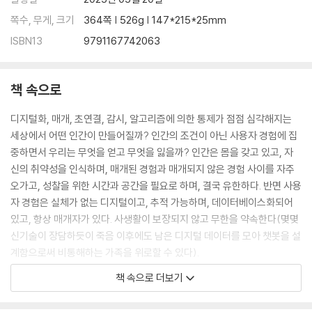
쪽수, 무게, 크기
364쪽 | 526g | 147*215*25mm
ISBN13
9791167742063
책 속으로
디지털화, 매개, 초연결, 감시, 알고리즘에 의한 통제가 점점 심각해지는
세상에서 어떤 인간이 만들어질까? 인간의 조건이 아닌 사용자 경험에 집
중하면서 우리는 무엇을 얻고 무엇을 잃을까? 인간은 몸을 갖고 있고, 자
신의 취약성을 인식하며, 매개된 경험과 매개되지 않은 경험 사이를 자주
오가고, 성찰을 위한 시간과 공간을 필요로 하며, 결국 유한하다. 반면 사용
자 경험은 실체가 없는 디지털이고, 추적 가능하며, 데이터베이스화되어
있고, 항상 매개자가 있다. 사생활이 보장되지 않고 무한을 약속한다(몇몇
신기술이 장담하듯이 죽음 이후에도 남은 디지털 데이터를 모아 챗봇을 설
계함으로써 비통해하는 가족을 위로할 수 있다).
--- p.16
책 속으로 더보기
이제는 많은 아이가 자연, 놀이, 음악, 언어에 대한 첫 경험이 스크린 등 기