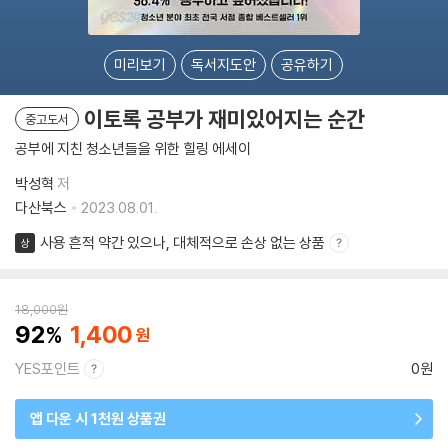
미리보기
독서지도안
공유하기
이토록 공부가 재미있어지는 순간
중고도서
공부에 지친 청소년들을 위한 힐링 에세이
박성혁
저
다산북스
2023.08.01.
사용 흔적 약간 있으나, 대체적으로 손상 없는 상품
상
18,000
원
92
1,400
YES포인트
0원
앱 다운 시 1천원 상품권