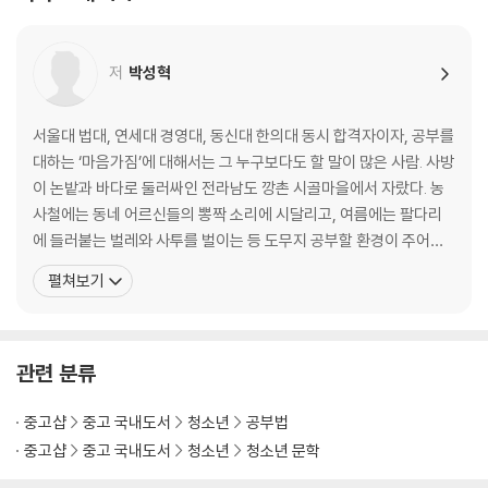
_오직 ‘해볼래!’ 하는 마음 하나로
“공부해라, 공부해라, 공부해라! 이 100번의 잔소리보다 더 강력하게 설
_마음을 바꾸었을 뿐인데 공부가 재미있어졌다!
득되는 책이다.” _피터* 님
Beyond Story 한 번은 힘주어 해주고 싶은 이야기
저
박성혁
98.4%의 중·고등학교 학생들이 “공부하고 싶어졌다”라고 응답한 것처럼
PART 2
이 책의 효과는 실로 놀랍다. “별점 1개를 주고 싶다. 내 아이 말고 아무도
마음을 다지는 순간, 공부는 재미있어진다
서울대 법대, 연세대 경영대, 동신대 한의대 동시 합격자이자, 공부를
읽지 못하도록”이라고 말한 어느 학부모의 말처럼 이미 발 빠른 부모들은
대하는 ‘마음가짐’에 대해서는 그 누구보다도 할 말이 많은 사람. 사방
비밀스럽게 이 책을 아이 책상 위에 슬며시 놓아두고 있다. 당신의 아이는
02 내 인생은 오직 한 번뿐이기 때문에
이 논밭과 바다로 둘러싸인 전라남도 깡촌 시골마을에서 자랐다. 농
지금 즐겁게 공부하고 있는가, 아니면 억지로 공부하고 있는가? 한 가지
_공부하지 않기에는 내 인생에게 미안하니까
사철에는 동네 어르신들의 뽕짝 소리에 시달리고, 여름에는 팔다리
확실한 사실은 ‘오늘 바로 읽힐수록 아이의 인생이 한 걸음 더 빨리 달라진
_공부는 내 마음을 한 뼘씩 성장시킨다
에 들러붙는 벌레와 사투를 벌이는 등 도무지 공부할 환경이 주어지
다는 것’이다.
_꿈, 목표, 그리고 욕망은 각각 다르다
지 않았다. 설상가상으로 중학교 시절을 온갖 ‘잉여짓’으로 날려버린
펼쳐보기
Beyond Story ‘뿌리의 시절’을 기꺼이 받아들이는 사람
탓에 초등학생용 문제집을 사서 푸는 굴욕을 맛보았고, 그 덕에 눈물
콧물 한 바가지를 쏟아내며 치열하게 공부에 매달렸다. 학원 하나 없
03 결심하는 순간, ‘지켜질 결심’ 따로 ‘후회할 결심’ 따로 있다
는 열악한 주변 환경과 늦은 출발 탓에 주위에서는 온통
_내 결심이 ‘작심3일’이었던 이유
관련 분류
_내 인생에서 가장 후회되는 일
_너 진짜 이러고 있을 때가 아니다
중고샵
중고 국내도서
청소년
공부법
_나 자신을 속이지 않는 사람
중고샵
중고 국내도서
청소년
청소년 문학
Beyond Story 답은 내 안에 있다