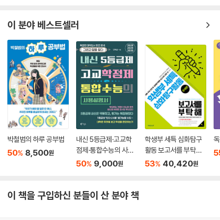
래서 스톱워치로 꼼꼼하게 기록하고 버려지는 시간을 주워 담아보자는 겁
_공부는 조건이 아니라 마음으로 하는 것이다
니다. 그러다 보면 어느새 스톱워치에 찍히는 숫자가 놀랍도록 치솟을 테
_불평불만을 멈추게 하는 3가지 마음가짐
10대에게 공부란 어떤 의미일까? 상위권, 하위권을 막론하고 대부분의 학
이 분야 베스트셀러
니까요.
_내 인생 최고의 공부하기 좋은 날은 바로 오늘이다
생들이 공부란 ‘귀찮고 재미없는, 그래서 될 수 있는 한 절대로 하고 싶지
---「루틴3. 진짜로 집중한 시간 : 스톱워치」중에서
Beyond Story 칭기즈칸의 편지
않은 일’로 생각할 것이다. 그렇다면 공부는 왜 지겹고 불행한 일일까? 이
책의 저자는 10대들이 ‘목적’과 ‘의미’를 제대로 알지 못한 채, 그저 ‘남과의
성적이 올랐으면 오른 대로, 떨어졌으면 떨어진 대로 나를 돌아보아야 합
11 배우려는 마음이 없으면, 아무리 잘 가르치는 선생님도 소용없다
경쟁’만을 위해 공부하기 때문이라 단언한다. 공부의 참 의미는 ‘성공’이 아
니다. 선생님 탓하면서 숨어버리지 말고요. 그래야 내가 어떤 점이 부족한
_‘어떻게 배우느냐’가 ‘어떻게 가르치느냐’보다 100배 더 중요하다
니라 ‘성장’에 있으며, 내 인생을 준비하고, 나 자신을 알아가고, 내 마음과
지, 무엇을 고쳐야 할지 골똘히 고민해 방법을 찾게 돼요. 중요한 건 ‘어떤
_떨어진 내 성적 두고 선생님 탓하지 마라
친해지는 일이야말로 우리가 공부를 해야 하는 진짜 이유다. 나아가 저자
수업을 듣느냐’가 아니라 ‘어떻게 수업을 듣느냐’입니다. 그러니 성적이 떨
_모든 선생님에게는 반드시 배울 점이 있다
자신 역시 ‘내가 왜 공부하는지’를 깨달은 후에는 ‘무엇을 어떻게 공부해야
어졌다면 ‘내가 듣는 수업’을 바꿀 게 아니라 ‘내가 수업 듣는 방식’을 바꿔
_예의 바름은 똑똑하다는 증거다
하는지’에 대한 해답도 자연스럽게 얻었으며, 저절로 성적까지 빠르게 향
야 합니다. 그게 진짜 제대로 된 대책입니다. 귀하게 볼 줄 아는 ‘안목’과 귀
_‘우리 학교’ 다니는 사람, ‘남의 학교’ 다니는 사람
상하는 기적을 경험했다고 전한다.
하게 받아들일 줄 아는 ‘열린 귀’, 귀하게 느낄 줄 아는 ‘감동’. 이 세 가지만
Beyond Story “도대체 언제까지 날 골탕 먹일 셈이죠?”
박철범의 하루 공부법
내신 5등급제·고교학
학생부 세특 심화탐구
독
있으면 됩니다. 세상에 원래부터 시시한 수업이란 없어요. 내가 시시하게
공부의 의미를 ‘성장’에 둔 사람은 남과의 경쟁보다 ‘자신과의 경쟁’에 집중
점제·통합수능의 사용
활동 보고서를 부탁해
50
8,500
5
%
원
만드는 것뿐이지. 장담합니다. 내가 똑바로 듣기만 한다면 그 어떤 수업이
12 아무나 공부할 수 있는 건 아니었다
설명서
(주제편)
하기 마련이다. 공부를 하며 매일 나아지는 자신의 모습에 감동하고, 새로
50
9,000
53
40,420
%
%
원
원
라도 반드시 최고의 수업이 되리라는 것을요.
_나는 공부할 수 없었다1. 잭 런던 이야기
운 지식이 머릿속에 쌓여가는 즐거움을 맛보고, 꿈에 한 발자국씩 가까워
---「떨어진 내 성적 두고 선생님 탓하지 마라」중에서
_나는 공부할 수 없었다2. 소피 제르맹 이야기
지는 느낌을 받으며 공부하는 일에 ‘기쁨’을 느낄 수 있다. 한번 앉으면 몇
_나는 공부할 수 없었다3. 프레더릭 더글러스 이야기
이 책을 구입하신 분들이 산 분야 책
시간이고 꼼짝 않겠다는 독한 각오, 내 심장박동 소리가 귀에 들릴 정도의
내가 얼마나 나쁜 자식이었는지 스스로 되물을 때마다 나는 괴로워질 겁니
_나는 공부할 수 없었다4. 이우근 이야기
팽팽한 긴장감, 모르는 내용은 알 때까지 물고 늘어지는 집요함, 나쁜 습관
다. 툭툭 내뱉던 내 말버릇과, 내세웠던 내 자존심과, 쓸데없던 내 반항심을
_우리에게 축복처럼 쏟아진 ‘공부할 기회’