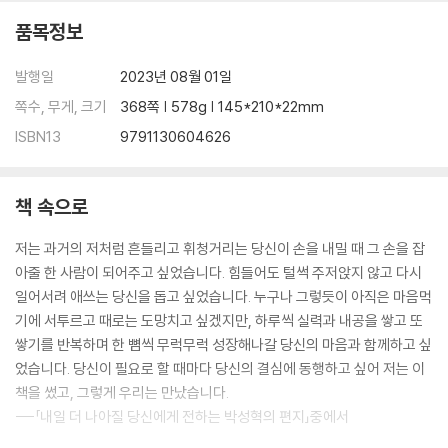
품목정보
04 공부는 나를 영혼이 강한 사람으로 단련시킨다
_내 인생살이에 필요한 덕목을 익히는 기간
발행일
2023년 08월 01일
_모든 과목에는 다 배울 만한 이유가 있다
_나는 강하고 단단한 사람이다
쪽수, 무게, 크기
368쪽 | 578g | 145*210*22mm
_마음을 다지기 좋은 날
ISBN13
9791130604626
Beyond Story 영혼이 강한 사람들의 10가지 특징
05 고생 좀 하기로 마음먹는 순간, 모든 것이 달라진다
책 속으로
_도깨비방망이나 요술램프는 현실에 없다
저는 과거의 저처럼 흔들리고 휘청거리는 당신이 손을 내밀 때 그 손을 잡
_잘하기 전까지는 좀처럼 재미가 없는 법이다
아줄 한 사람이 되어주고 싶었습니다. 힘들어도 털썩 주저앉지 않고 다시
_넘기 힘든 산과 넘지 못할 산은 다르다
일어서려 애쓰는 당신을 돕고 싶었습니다. 누구나 그렇듯이 아직은 마음먹
_참 좋은 순간을 누려라
기에 서투르고 때로는 도망치고 싶겠지만, 하루씩 실력과 내공을 쌓고 또
Beyond Story 망매지갈(望梅止渴) 이야기
쌓기를 반복하며 한 뼘씩 무럭무럭 성장해나갈 당신의 마음과 함께하고 싶
었습니다. 당신이 필요로 할 때마다 당신의 결심에 동행하고 싶어 저는 이
PART 3
책을 썼고, 그렇게 우리는 만났습니다.
마음을 키우는 순간, 공부는 재미있어진다
---「내일 더 나아질 당신에게 전하는 박성혁의 편지」중에서
06 다른 사람 말고, 자신의 과거와 경쟁하라