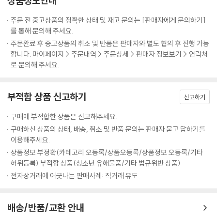
상품정보안내
떻게 하는 건지도 쳐다보고 하다 보면 나도 모르게 점점 잘하게 돼요. 그러
_습관5. 좀처럼 감기에 걸리지 않는다
‘공부하려고 앉았는데, 딴 생각이 나서 집중하기 어려워요.’
다가 일정궤도에 딱 올라서면 이제 게임이 너무너무 재미있어지는 거죠.
_습관6. 쉬는시간을 통해 에너지를 충전한다
‘이번 중간고사를 망쳐 마음이 싱숭생숭하고 공부할 힘도 쭉 빠져요.’
주문 전 중고상품의 정확한 상태 및 재고 문의는 [판매자에게 문의하기]
푹 빠져서 헤어나올 수 없을 만큼.
_습관7. 정신상태를 정리정돈으로 증명한다
‘도통 공부를 왜 해야 하는지 모르겠고, 공부하고 싶은 마음도 전혀 없어
를 통해 문의해 주세요.
---「잘하기 전까지는 좀처럼 재미가 없는 법이다」중에서
Beyond Story 흔들리지 않는 인생을 사는 법
요.’
주문완료 후 중고상품의 취소 및 반품은 판매자와 별도 협의 후 진행 가능
합니다. 마이페이지 > 주문내역 > 주문상세 > 판매자 정보보기 > 연락처
제가 공부하면서 경험해본 가장 빛나는 순간은 서울대 법대 합격자 발표
09 오늘 하루는 내 인생을 만드는 재료다
생각해보면 우리가 공부에 ‘올인’하지 못하는 이유는 ‘조건’도, ‘머리’도, ‘학
로 문의해 주세요.
때가 아니었습니다. 가장 빛나는 순간은, 공부 잘된 날 하루를 마치고 뿌듯
_크로노스인가, 카이로스인가
습법’도 아닌 바로 ‘마음가짐’ 때문이다. 공부를 잘하게 만드는 ‘학습법 노
한 마음으로 가방을 싸던 순간이었습니다. 묵직한 확신에 휩싸여 집으로
_공부할 마음이 있는 사람 중 게으른 사람은 없다
하우’에 대한 책은 넘쳐나지만 정작 공부에 가장 절대적인 영향을 미치는
돌아가던 순간이었습니다. 흥분을 가라앉히고 잠에 들려고 이부자리에서
_결정적 순간, 나에게 힘을 주는 루틴
부적합 상품 신고하기
‘마음가짐’을 단련시키는 책은 찾아보기 힘들다. 이 책의 저자는 내 마음 다
신고하기
몸을 뒤척이던 순간이었습니다. 물론 저도 늘 그러지는 못했습니다. 다 합
_루틴1. 흔들리지 않는 약속 : 스케줄러
스리는 능력만 갖추면 언제든 오늘 하루를 ‘가장 공부하기 좋은 날’로 만들
쳐봐야 100번이 좀 못 됐을 겁니다. 그렇대도 저는 자신 있게 말할 수 있습
구매에 부적합한 상품은 신고해주세요.
_루틴2. 효율을 올리는 분석 : 타임시트
수 있다고 말한다. 사방이 논밭으로 둘러싸인 시골마을에서 자라 그 흔한
니다. 그날들이 제가 살면서 경험해본 모든 순간 중 가장 빛나는 순간이었
_루틴3. 진짜로 집중한 시간 : 스톱워치
구매하신 상품의 상태, 배송, 취소 및 반품 문의는 판매자 묻고 답하기를
학원 한 번 다녀본 적이 없지만 ‘마음가짐’ 하나로 서울대 법학과, 연세대
다고요.
이용해주세요.
_엉덩이만 뜨겁지 말고, 마음도 뜨겁게!
경영학과, 동신대 한의예과에 합격한 저자 자신의 이야기가 이를 뒷받침한
---「참 좋은 순간을 누려라」중에서
Beyond Story “아니, 무슨 그림 한 장이 이렇게 비싸!”
상품정보 부정확(카테고리 오등록/상품오등록/상품정보 오등록/기타
다. 그래서 이 책에는 공부를 잘하게 만들어준다는 ‘뾰족한 비법’이나 ‘거창
허위등록) 부적합 상품(청소년 유해물품/기타 법규위반 상품)
한 방법론’이 없다. 그저 마음을 다지고, 키우고, 붙잡아둘 궁리와 독한 각
스톱워치로 공부시간을 재보면 처음에는 누구나 놀랍니다. ‘내가 야자시간
PART 4
전자상거래에 어긋나는 판매사례: 직거래 유도
오를 뿌리박는 다짐, 꿈과 목표를 좇는 절실함만이 있을 뿐이다.
만큼은 그래도 다 공부하고 있겠지’, ‘하루에 학교에 있는 시간만 해도 얼만
마음을 붙잡는 순간, 공부는 재미있어진다
데’라고 막연하게 생각하다가 막상 재보면 실제로 공부한 시간이 터무니없
‘어떻게’가 아닌 ‘왜’ 공부하는지를 알면
배송/반품/교환 안내
이 적기 때문입니다. 이렇게 저렇게 날려버리는 시간이 상당하거든요. 그
10 ‘안 되는 이유’ 늘어놓지 말고, ‘되게 할 방법’을 찾아라
나의 공부는 ‘재미’와 ‘기쁨’으로 가득찰 것이다!