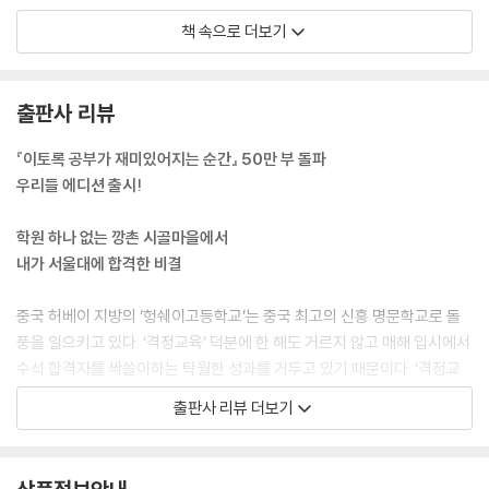
공부……. 하라고는 하는데 저에게는 그저 뜬구름 잡는 소리 같고, 멀게만
_라이벌은 공부할 마음을 빨아먹는 뱀파이어다
책 속으로 더보기
느껴지더라고요. 도대체 왜 해야 하는지, 무슨 의미가 있는지도 잘 모르겠
_60초 안에 불행해지는 방법
고요. 그렇다고 멋진 곳에서 짜릿한 경험을 하며 노는 것도 아니고, 마음이
_나를 이기는 순간, 모두를 이긴다
라도 홀가분한 것도 아니고, 언제 어디서 어떻게 놀든 빚지고 도망 다니는
_마음속에 모티베이터를 품어라
출판사 리뷰
사람마냥 왠지 모를 불안감이 떨쳐지지 않았어요. 내 할 일로부터 도망쳐
Beyond Story 내가 노량진 수산시장에서 배운 것
숨어 다니는 사람만의 주눅이라고나 할까요. 스스로에게 떳떳하지 못하니
『이토록 공부가 재미있어지는 순간』 50만 부 돌파
어깨 활짝 펴지 못하고 움츠러들어 있었던 거죠. 멍하니 살았습니다. 무덤
07 마법 같은 집중을 만드는 키워드 ‘지금, 여기’
우리들 에디션 출시!
덤하게 시간을 흘려보내고, 공부는 가끔 건성으로 좀 만지작거리고, 무슨
_아무것도 보이지 않고 들리지 않을 만큼
일이든 대강대강, 얼렁뚱땅. 마치 내일이 없는 하루살이처럼 무턱대고 아
_온전한 마음으로 공부하는 법
학원 하나 없는 깡촌 시골마을에서
무렇게나. 활기차게 인생을 준비해야 할 ‘봄 같은 시기’에 제 인생은 녹슬어
_두 번째 화살은 맞지 마라
내가 서울대에 합격한 비결
가고 있었습니다. 조금씩 가라앉는 배처럼.
_바보들은 점수로 목표를 세운다
---「열다섯 살, 나는 딱 유치원생 수준이었다」중에서
Beyond Story 점괘의 비결
중국 허베이 지방의 ‘헝쉐이고등학교’는 중국 최고의 신흥 명문학교로 돌
풍을 일으키고 있다. ‘격정교육’ 덕분에 한 해도 거르지 않고 매해 입시에서
공부의 재미는 ‘참을성’에서 판가름 나게 되어 있습니다. 내가 잘하게 될 때
08 공부할 마음 있는 놈들의 7가지 습관
수석 합격자를 싹쓸이하는 탁월한 성과를 거두고 있기 때문이다. ‘격정교
까지는 꼼짝없이 지루할 수밖에 없거든요. 하다못해 게임 하나를 시작해도
_습관1. 수직으로 꼿꼿하게 앉는다
육’의 핵심은 바로 ‘뼛속까지 마음을 다지고, 키우고, 붙잡아두는 일’에 집
출판사 리뷰 더보기
처음부터 잘하는 사람은 없잖아요. 룰도 제대로 모르고 스킬도 쓸 줄 모르
_습관2. 한 번에 한 가지 일에만 몰입한다
중하는 것. 공부하는 일에는 ‘마음’이 가장 우선이고 중요하다는 진실에 대
니 좀처럼 재미를 느낄 수 없는 단계죠. 그래도 꾹 참고 무작정 로그인해 지
_습관3. 겉모양이 아닌 알맹이에 집중한다
한 강력한 확증이다.
루하고 재미없는 삽질도 좀 해주고, 잘하는 사람들 어깨너머로 도대체 어
_습관4.‘VIP석’은 뺏어서라도 차지한다