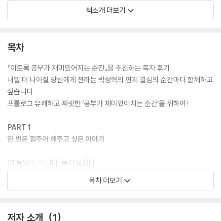
족집게 같은 공부법을 전하는 것도 아닌 이 책이 그토록 열광적인 인기를
책소개 더보기
누리며 50만 청소년들의 마음을 뒤흔들어놓은 비결은 무엇일까? 그 이유
는 바로 이 책이 ‘공부의 본질’을 전하기 때문이다. 이 책의 저자는 아무리
좋은 공부법을 알아도, 국내에서 가장 유명한 강사의 수업을 들어도 ‘공부
목차
하고자 하는 단단한 마음’과 ‘공부의 재미’를 느끼지 못한다면 결코 성적을
올릴 수 없으리라 단언한다. 학원 하나 없는 전라남도 시골마을에서 자랐
『이토록 공부가 재미있어지는 순간』을 추천하는 독자 후기
지만, 열악한 환경을 극복하고 오로지 ‘마음가짐’ 하나로 원하는 대학 모두
내일 더 나아질 당신에게 전하는 박성혁의 편지 결심의 순간마다 함께하고
에 합격한 자신의 이야기가 이를 뒷받침한다.
싶습니다
프롤로그 유쾌하고 짜릿한 ‘공부가 재미있어지는 순간’을 위하여!
“이 책을 읽고 드는 생각은 딱 한 가지다. ‘내 아이에게 조금이라도 더 일찍
읽힐 걸.’ 지금이라도 이 책을 알게 되어 참 다행이다.” _나나랜드 님
PART 1
한 번은 힘주어 해주고 싶은 이야기
“중학생 아들 입에서 ‘왜 공부해야 하는지 알겠다’라는 말이 튀어나온 순
간, 왜 이 책이 엄청나게 유명한지 그 이유를 깨달았다.” _싱클레어 님
01 늦었다, 아니다, 늦지 않았다
_열다섯 살, 나는 딱 유치원생 수준이었다
목차 더보기
“민사고 학부형 추천으로 아이에게 이 책을 읽히고 있다. ‘공부 잘하는 아
_내 인생이 엎질러진 물인 줄 알았다
이들의 마음가짐이란 이런 것이구나!’ 엄마인 나조차도 놀랍다.” _mj**4
_머리가 쩍 갈라지는 것 같은 충격
47 님
_기껏 해놓은 결심이 말라버리기 전에
저자 소개
1