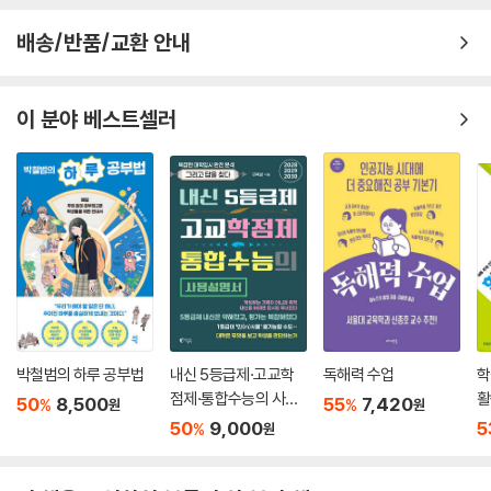
후회하게 될 겁니다. 뒤늦게야 깨달을 거예요. 엄마아빠가 넘치도록 주시
Beyond Story 그들의 뒷이야기
수 있는 단단한 마음이다.
던 끈덕진 관심이 얼마나 순수한 사랑이었는지를요. 귀찮던 간섭이 얼마나
배송/반품/교환 안내
진득한 믿음이었는지를요. 엄마아빠가 자기 인생보다도 내 인생을 얼마나
13 자신보다 내가 ‘더 나은 삶’을 사는 게 소원인 사람
책상 맡에 두고 마음이 흐트러질 때마다 읽으면
더 귀하게 여겼는지를요. 엄마아빠의 사랑이 나로서는 절대로 갚지 못할
_보약 한 첩을 버리는 순간, 엄마의 마음도 함께 버렸다
공부 의욕이 샘솟는 마법 같은 문장들!
빚이었단 것도요. 언젠가 엄마 냄새가 흔적 없이 사라진대도, 언젠가 아빠
_엄마는 속고 있다
이 분야 베스트셀러
가 내 머리를 쓰다듬어줄 수 없대도, 나는 오래도록 그리워할 거예요. 우리
_엄마도 아빠도, ‘내 부모 노릇’은 처음이라서
‘너 절대로 포기하지 마. 왜냐면 내가 너였으니까. 늦어버린 줄로만 알고,
엄마, 그리고 우리 아빠. 사랑하는 내 부모님.
_아버지가 벌어오신 돈의 의미
하마터면 포기할 뻔 했었으니까. 나도 너처럼 방황했고, 나도 너처럼 고민
_나에 대한 기대로 하루를 버티는 사람
---「우리는 날마다 조금씩 고아가 되어간다」중에서
했고, 나도 너처럼 힘들었으니까. 나도 너랑 똑같은 마음이었으니까.’
_우리는 날마다 조금씩 고아가 되어간다
_잔소리 뒤의 “……”에 담긴 진짜 의미
매일 열 시간도 넘는 시간 동안 책상 앞에 앉아 힘겹게 공부하는 10대들을
Beyond Story “아, 엄마는 맨날 이런 식이야!”
보면 짠하기 그지없다. 이 책의 저자는 유명 학원강사나 선생님이 아닌 학
창시절의 방황과 고난을 ‘똑같이’ 겪어 온 친근한 형, 오빠로서 힘든 시기를
에필로그 믿는다, 나는 믿는다, 나는 너를 믿는다!
보내고 있는 10대들에게 따뜻한 위로의 메시지를 건넨다. 온갖 ‘잉여짓’을
부록 공부 의욕을 불러일으키는 힐링 포스트잇
일삼던 과거를 후회하며 눈물을 머금고 공부에 힘 쏟았던 이야기, 시골학
박철범의 하루 공부법
내신 5등급제·고교학
독해력 수업
학
교에서 벌레, 재래식 똥통과 사투하며 공부할 수밖에 없었던 이야기는 10
점제·통합수능의 사용
활
50
8,500
55
7,420
%
%
원
원
대들이 처한 상황과 조건에 깊은 공감을 불러일으킨다. 더불어 ‘공부할 마
설명서
(
50
9,000
5
%
원
음 있는 놈들의 7가지 습관’, ‘오늘 하루를 가장 공부하기 좋은 날로 만드는
비법’, ‘불평불만을 없애는 생각법’ 등은 흔들리는 마음을 다잡을 수 있게
도와주는 유익한 지침이다.