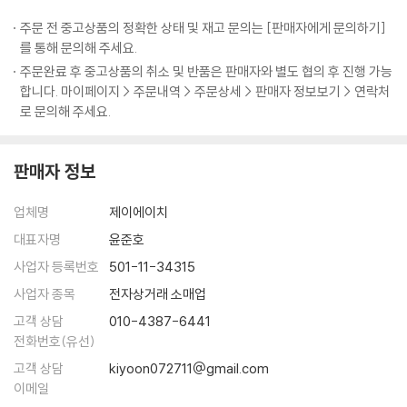
다가 일정궤도에 딱 올라서면 이제 게임이 너무너무 재미있어지는 거죠.
_습관6. 쉬는시간을 통해 에너지를 충전한다
‘이번 중간고사를 망쳐 마음이 싱숭생숭하고 공부할 힘도 쭉 빠져요.’
주문 전 중고상품의 정확한 상태 및 재고 문의는 [판매자에게 문의하기]
푹 빠져서 헤어나올 수 없을 만큼.
_습관7. 정신상태를 정리정돈으로 증명한다
‘도통 공부를 왜 해야 하는지 모르겠고, 공부하고 싶은 마음도 전혀 없어
를 통해 문의해 주세요.
---「잘하기 전까지는 좀처럼 재미가 없는 법이다」중에서
Beyond Story 흔들리지 않는 인생을 사는 법
요.’
주문완료 후 중고상품의 취소 및 반품은 판매자와 별도 협의 후 진행 가능
합니다. 마이페이지 > 주문내역 > 주문상세 > 판매자 정보보기 > 연락처
제가 공부하면서 경험해본 가장 빛나는 순간은 서울대 법대 합격자 발표
09 오늘 하루는 내 인생을 만드는 재료다
생각해보면 우리가 공부에 ‘올인’하지 못하는 이유는 ‘조건’도, ‘머리’도, ‘학
로 문의해 주세요.
때가 아니었습니다. 가장 빛나는 순간은, 공부 잘된 날 하루를 마치고 뿌듯
_크로노스인가, 카이로스인가
습법’도 아닌 바로 ‘마음가짐’ 때문이다. 공부를 잘하게 만드는 ‘학습법 노
한 마음으로 가방을 싸던 순간이었습니다. 묵직한 확신에 휩싸여 집으로
_공부할 마음이 있는 사람 중 게으른 사람은 없다
하우’에 대한 책은 넘쳐나지만 정작 공부에 가장 절대적인 영향을 미치는
돌아가던 순간이었습니다. 흥분을 가라앉히고 잠에 들려고 이부자리에서
_결정적 순간, 나에게 힘을 주는 루틴
판매자 정보
‘마음가짐’을 단련시키는 책은 찾아보기 힘들다. 이 책의 저자는 내 마음 다
몸을 뒤척이던 순간이었습니다. 물론 저도 늘 그러지는 못했습니다. 다 합
_루틴1. 흔들리지 않는 약속 : 스케줄러
스리는 능력만 갖추면 언제든 오늘 하루를 ‘가장 공부하기 좋은 날’로 만들
쳐봐야 100번이 좀 못 됐을 겁니다. 그렇대도 저는 자신 있게 말할 수 있습
_루틴2. 효율을 올리는 분석 : 타임시트
업체명
제이에이치
수 있다고 말한다. 사방이 논밭으로 둘러싸인 시골마을에서 자라 그 흔한
니다. 그날들이 제가 살면서 경험해본 모든 순간 중 가장 빛나는 순간이었
_루틴3. 진짜로 집중한 시간 : 스톱워치
학원 한 번 다녀본 적이 없지만 ‘마음가짐’ 하나로 서울대 법학과, 연세대
대표자명
윤준호
다고요.
_엉덩이만 뜨겁지 말고, 마음도 뜨겁게!
경영학과, 동신대 한의예과에 합격한 저자 자신의 이야기가 이를 뒷받침한
사업자 등록번호
501-11-34315
---「참 좋은 순간을 누려라」중에서
Beyond Story “아니, 무슨 그림 한 장이 이렇게 비싸!”
다. 그래서 이 책에는 공부를 잘하게 만들어준다는 ‘뾰족한 비법’이나 ‘거창
사업자 종목
전자상거래 소매업
한 방법론’이 없다. 그저 마음을 다지고, 키우고, 붙잡아둘 궁리와 독한 각
스톱워치로 공부시간을 재보면 처음에는 누구나 놀랍니다. ‘내가 야자시간
PART 4
고객 상담
010-4387-6441
오를 뿌리박는 다짐, 꿈과 목표를 좇는 절실함만이 있을 뿐이다.
만큼은 그래도 다 공부하고 있겠지’, ‘하루에 학교에 있는 시간만 해도 얼만
마음을 붙잡는 순간, 공부는 재미있어진다
전화번호(유선)
데’라고 막연하게 생각하다가 막상 재보면 실제로 공부한 시간이 터무니없
고객 상담
kiyoon072711@gmail.com
‘어떻게’가 아닌 ‘왜’ 공부하는지를 알면
이 적기 때문입니다. 이렇게 저렇게 날려버리는 시간이 상당하거든요. 그
10 ‘안 되는 이유’ 늘어놓지 말고, ‘되게 할 방법’을 찾아라
이메일
나의 공부는 ‘재미’와 ‘기쁨’으로 가득찰 것이다!
래서 스톱워치로 꼼꼼하게 기록하고 버려지는 시간을 주워 담아보자는 겁
_공부는 조건이 아니라 마음으로 하는 것이다