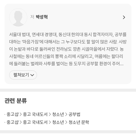
“공부해라, 공부해라, 공부해라! 이 100번의 잔소리보다 더 강력하게 설
_마음을 바꾸었을 뿐인데 공부가 재미있어졌다!
득되는 책이다.” _피터* 님
Beyond Story 한 번은 힘주어 해주고 싶은 이야기
저
박성혁
98.4%의 중·고등학교 학생들이 “공부하고 싶어졌다”라고 응답한 것처럼
PART 2
이 책의 효과는 실로 놀랍다. “별점 1개를 주고 싶다. 내 아이 말고 아무도
마음을 다지는 순간, 공부는 재미있어진다
서울대 법대, 연세대 경영대, 동신대 한의대 동시 합격자이자, 공부를
읽지 못하도록”이라고 말한 어느 학부모의 말처럼 이미 발 빠른 부모들은
대하는 ‘마음가짐’에 대해서는 그 누구보다도 할 말이 많은 사람. 사방
비밀스럽게 이 책을 아이 책상 위에 슬며시 놓아두고 있다. 당신의 아이는
02 내 인생은 오직 한 번뿐이기 때문에
이 논밭과 바다로 둘러싸인 전라남도 깡촌 시골마을에서 자랐다. 농
지금 즐겁게 공부하고 있는가, 아니면 억지로 공부하고 있는가? 한 가지
_공부하지 않기에는 내 인생에게 미안하니까
사철에는 동네 어르신들의 뽕짝 소리에 시달리고, 여름에는 팔다리
확실한 사실은 ‘오늘 바로 읽힐수록 아이의 인생이 한 걸음 더 빨리 달라진
_공부는 내 마음을 한 뼘씩 성장시킨다
에 들러붙는 벌레와 사투를 벌이는 등 도무지 공부할 환경이 주어지
다는 것’이다.
_꿈, 목표, 그리고 욕망은 각각 다르다
지 않았다. 설상가상으로 중학교 시절을 온갖 ‘잉여짓’으로 날려버린
펼쳐보기
Beyond Story ‘뿌리의 시절’을 기꺼이 받아들이는 사람
탓에 초등학생용 문제집을 사서 푸는 굴욕을 맛보았고, 그 덕에 눈물
콧물 한 바가지를 쏟아내며 치열하게 공부에 매달렸다. 학원 하나 없
03 결심하는 순간, ‘지켜질 결심’ 따로 ‘후회할 결심’ 따로 있다
는 열악한 주변 환경과 늦은 출발 탓에 주위에서는 온통
_내 결심이 ‘작심3일’이었던 이유
관련 분류
_내 인생에서 가장 후회되는 일
_너 진짜 이러고 있을 때가 아니다
중고샵
중고 국내도서
청소년
공부법
_나 자신을 속이지 않는 사람
중고샵
중고 국내도서
청소년
청소년 문학
Beyond Story 답은 내 안에 있다