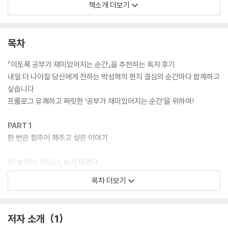
족집게 같은 공부법을 전하는 것도 아닌 이 책이 그토록 열광적인 인기를
책소개 더보기
누리며 50만 청소년들의 마음을 뒤흔들어놓은 비결은 무엇일까? 그 이유
는 바로 이 책이 ‘공부의 본질’을 전하기 때문이다. 이 책의 저자는 아무리
좋은 공부법을 알아도, 국내에서 가장 유명한 강사의 수업을 들어도 ‘공부
목차
하고자 하는 단단한 마음’과 ‘공부의 재미’를 느끼지 못한다면 결코 성적을
올릴 수 없으리라 단언한다. 학원 하나 없는 전라남도 시골마을에서 자랐
『이토록 공부가 재미있어지는 순간』을 추천하는 독자 후기
지만, 열악한 환경을 극복하고 오로지 ‘마음가짐’ 하나로 원하는 대학 모두
내일 더 나아질 당신에게 전하는 박성혁의 편지 결심의 순간마다 함께하고
에 합격한 자신의 이야기가 이를 뒷받침한다.
싶습니다
프롤로그 유쾌하고 짜릿한 ‘공부가 재미있어지는 순간’을 위하여!
“이 책을 읽고 드는 생각은 딱 한 가지다. ‘내 아이에게 조금이라도 더 일찍
읽힐 걸.’ 지금이라도 이 책을 알게 되어 참 다행이다.” _나나랜드 님
PART 1
한 번은 힘주어 해주고 싶은 이야기
“중학생 아들 입에서 ‘왜 공부해야 하는지 알겠다’라는 말이 튀어나온 순
간, 왜 이 책이 엄청나게 유명한지 그 이유를 깨달았다.” _싱클레어 님
01 늦었다, 아니다, 늦지 않았다
_열다섯 살, 나는 딱 유치원생 수준이었다
목차 더보기
“민사고 학부형 추천으로 아이에게 이 책을 읽히고 있다. ‘공부 잘하는 아
_내 인생이 엎질러진 물인 줄 알았다
이들의 마음가짐이란 이런 것이구나!’ 엄마인 나조차도 놀랍다.” _mj**4
_머리가 쩍 갈라지는 것 같은 충격
47 님
_기껏 해놓은 결심이 말라버리기 전에
저자 소개
1
_오직 ‘해볼래!’ 하는 마음 하나로