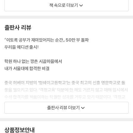
공부……. 하라고는 하는데 저에게는 그저 뜬구름 잡는 소리 같고, 멀게만
_라이벌은 공부할 마음을 빨아먹는 뱀파이어다
책 속으로 더보기
느껴지더라고요. 도대체 왜 해야 하는지, 무슨 의미가 있는지도 잘 모르겠
_60초 안에 불행해지는 방법
고요. 그렇다고 멋진 곳에서 짜릿한 경험을 하며 노는 것도 아니고, 마음이
_나를 이기는 순간, 모두를 이긴다
라도 홀가분한 것도 아니고, 언제 어디서 어떻게 놀든 빚지고 도망 다니는
_마음속에 모티베이터를 품어라
출판사 리뷰
사람마냥 왠지 모를 불안감이 떨쳐지지 않았어요. 내 할 일로부터 도망쳐
Beyond Story 내가 노량진 수산시장에서 배운 것
숨어 다니는 사람만의 주눅이라고나 할까요. 스스로에게 떳떳하지 못하니
『이토록 공부가 재미있어지는 순간』 50만 부 돌파
어깨 활짝 펴지 못하고 움츠러들어 있었던 거죠. 멍하니 살았습니다. 무덤
07 마법 같은 집중을 만드는 키워드 ‘지금, 여기’
우리들 에디션 출시!
덤하게 시간을 흘려보내고, 공부는 가끔 건성으로 좀 만지작거리고, 무슨
_아무것도 보이지 않고 들리지 않을 만큼
일이든 대강대강, 얼렁뚱땅. 마치 내일이 없는 하루살이처럼 무턱대고 아
_온전한 마음으로 공부하는 법
학원 하나 없는 깡촌 시골마을에서
무렇게나. 활기차게 인생을 준비해야 할 ‘봄 같은 시기’에 제 인생은 녹슬어
_두 번째 화살은 맞지 마라
내가 서울대에 합격한 비결
가고 있었습니다. 조금씩 가라앉는 배처럼.
_바보들은 점수로 목표를 세운다
---「열다섯 살, 나는 딱 유치원생 수준이었다」중에서
Beyond Story 점괘의 비결
중국 허베이 지방의 ‘헝쉐이고등학교’는 중국 최고의 신흥 명문학교로 돌
풍을 일으키고 있다. ‘격정교육’ 덕분에 한 해도 거르지 않고 매해 입시에서
공부의 재미는 ‘참을성’에서 판가름 나게 되어 있습니다. 내가 잘하게 될 때
08 공부할 마음 있는 놈들의 7가지 습관
수석 합격자를 싹쓸이하는 탁월한 성과를 거두고 있기 때문이다. ‘격정교
까지는 꼼짝없이 지루할 수밖에 없거든요. 하다못해 게임 하나를 시작해도
_습관1. 수직으로 꼿꼿하게 앉는다
육’의 핵심은 바로 ‘뼛속까지 마음을 다지고, 키우고, 붙잡아두는 일’에 집
출판사 리뷰 더보기
처음부터 잘하는 사람은 없잖아요. 룰도 제대로 모르고 스킬도 쓸 줄 모르
_습관2. 한 번에 한 가지 일에만 몰입한다
중하는 것. 공부하는 일에는 ‘마음’이 가장 우선이고 중요하다는 진실에 대
니 좀처럼 재미를 느낄 수 없는 단계죠. 그래도 꾹 참고 무작정 로그인해 지
_습관3. 겉모양이 아닌 알맹이에 집중한다
한 강력한 확증이다.
루하고 재미없는 삽질도 좀 해주고, 잘하는 사람들 어깨너머로 도대체 어
_습관4.‘VIP석’은 뺏어서라도 차지한다
상품정보안내
떻게 하는 건지도 쳐다보고 하다 보면 나도 모르게 점점 잘하게 돼요. 그러
_습관5. 좀처럼 감기에 걸리지 않는다
‘공부하려고 앉았는데, 딴 생각이 나서 집중하기 어려워요.’