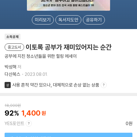
미리보기
독서지도안
공유하기
소득공제
이토록 공부가 재미있어지는 순간
중고도서
공부에 지친 청소년들을 위한 힐링 에세이
박성혁
저
다산북스
2023.08.01.
사용 흔적 약간 있으나, 대체적으로 손상 없는 상품
상
18,000
원
92
1,400
YES포인트
0원