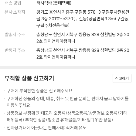
배송 방법
타사택배(롯데택배)
니다. 그러다 보면 어느새 스톱워치에 찍히는 숫자가 놀랍도록 치솟을 테
_불평불만을 멈추게 하는 3가지 마음가짐
10대에게 공부란 어떤 의미일까? 상위권, 하위권을 막론하고 대부분의 학
본사 소재지
경기도 용인시 기흥구 구갈동 578-3 구갈주차전용건
니까요.
_내 인생 최고의 공부하기 좋은 날은 바로 오늘이다
생들이 공부란 ‘귀찮고 재미없는, 그래서 될 수 있는 한 절대로 하고 싶지
물 3층 301호-c370(구길동)공급면적3.3m(구길동,
---「루틴3. 진짜로 집중한 시간 : 스톱워치」중에서
Beyond Story 칭기즈칸의 편지
않은 일’로 생각할 것이다. 그렇다면 공부는 왜 지겹고 불행한 일일까? 이
구갈주차전용건물)
책의 저자는 10대들이 ‘목적’과 ‘의미’를 제대로 알지 못한 채, 그저 ‘남과의
발송지 주소
충청남도 천안시 서북구 쌍용동 828 삼환빌딩 2층 20
성적이 올랐으면 오른 대로, 떨어졌으면 떨어진 대로 나를 돌아보아야 합
11 배우려는 마음이 없으면, 아무리 잘 가르치는 선생님도 소용없다
경쟁’만을 위해 공부하기 때문이라 단언한다. 공부의 참 의미는 ‘성공’이 아
2호 와이앤제이컴퍼니
니다. 선생님 탓하면서 숨어버리지 말고요. 그래야 내가 어떤 점이 부족한
_‘어떻게 배우느냐’가 ‘어떻게 가르치느냐’보다 100배 더 중요하다
니라 ‘성장’에 있으며, 내 인생을 준비하고, 나 자신을 알아가고, 내 마음과
지, 무엇을 고쳐야 할지 골똘히 고민해 방법을 찾게 돼요. 중요한 건 ‘어떤
반품지 주소
충청남도 천안시 서북구 쌍용동 828 삼환빌딩 2층 20
_떨어진 내 성적 두고 선생님 탓하지 마라
친해지는 일이야말로 우리가 공부를 해야 하는 진짜 이유다. 나아가 저자
2호 와이앤제이컴퍼니
수업을 듣느냐’가 아니라 ‘어떻게 수업을 듣느냐’입니다. 그러니 성적이 떨
_모든 선생님에게는 반드시 배울 점이 있다
자신 역시 ‘내가 왜 공부하는지’를 깨달은 후에는 ‘무엇을 어떻게 공부해야
어졌다면 ‘내가 듣는 수업’을 바꿀 게 아니라 ‘내가 수업 듣는 방식’을 바꿔
_예의 바름은 똑똑하다는 증거다
하는지’에 대한 해답도 자연스럽게 얻었으며, 저절로 성적까지 빠르게 향
야 합니다. 그게 진짜 제대로 된 대책입니다. 귀하게 볼 줄 아는 ‘안목’과 귀
_‘우리 학교’ 다니는 사람, ‘남의 학교’ 다니는 사람
상하는 기적을 경험했다고 전한다.
부적합 상품 신고하기
신고하기
하게 받아들일 줄 아는 ‘열린 귀’, 귀하게 느낄 줄 아는 ‘감동’. 이 세 가지만
Beyond Story “도대체 언제까지 날 골탕 먹일 셈이죠?”
있으면 됩니다. 세상에 원래부터 시시한 수업이란 없어요. 내가 시시하게
공부의 의미를 ‘성장’에 둔 사람은 남과의 경쟁보다 ‘자신과의 경쟁’에 집중
구매에 부적합한 상품은 신고해주세요.
만드는 것뿐이지. 장담합니다. 내가 똑바로 듣기만 한다면 그 어떤 수업이
12 아무나 공부할 수 있는 건 아니었다
하기 마련이다. 공부를 하며 매일 나아지는 자신의 모습에 감동하고, 새로
구매하신 상품의 상태, 배송, 취소 및 반품 문의는 판매자 묻고 답하기를
라도 반드시 최고의 수업이 되리라는 것을요.
_나는 공부할 수 없었다1. 잭 런던 이야기
운 지식이 머릿속에 쌓여가는 즐거움을 맛보고, 꿈에 한 발자국씩 가까워
이용해주세요.
---「떨어진 내 성적 두고 선생님 탓하지 마라」중에서
_나는 공부할 수 없었다2. 소피 제르맹 이야기
지는 느낌을 받으며 공부하는 일에 ‘기쁨’을 느낄 수 있다. 한번 앉으면 몇
상품정보 부정확(카테고리 오등록/상품오등록/상품정보 오등록/기타
_나는 공부할 수 없었다3. 프레더릭 더글러스 이야기
시간이고 꼼짝 않겠다는 독한 각오, 내 심장박동 소리가 귀에 들릴 정도의
허위등록) 부적합 상품(청소년 유해물품/기타 법규위반 상품)
내가 얼마나 나쁜 자식이었는지 스스로 되물을 때마다 나는 괴로워질 겁니
_나는 공부할 수 없었다4. 이우근 이야기
팽팽한 긴장감, 모르는 내용은 알 때까지 물고 늘어지는 집요함, 나쁜 습관
전자상거래에 어긋나는 판매사례: 직거래 유도
다. 툭툭 내뱉던 내 말버릇과, 내세웠던 내 자존심과, 쓸데없던 내 반항심을
_우리에게 축복처럼 쏟아진 ‘공부할 기회’
은 모조리 끊어버리겠다는 단호함은 ‘공부의 기쁨’을 아는 사람만이 누릴