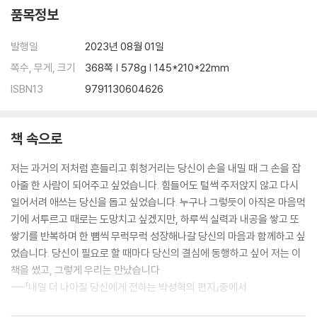
품목정보
04 공부는 나를 영혼이 강한 사람으로 단련시킨다
_내 인생살이에 필요한 덕목을 익히는 기간
발행일
2023년 08월 01일
_모든 과목에는 다 배울 만한 이유가 있다
_나는 강하고 단단한 사람이다
쪽수, 무게, 크기
368쪽 | 578g | 145*210*22mm
_마음을 다지기 좋은 날
ISBN13
9791130604626
Beyond Story 영혼이 강한 사람들의 10가지 특징
05 고생 좀 하기로 마음먹는 순간, 모든 것이 달라진다
책 속으로
_도깨비방망이나 요술램프는 현실에 없다
저는 과거의 저처럼 흔들리고 휘청거리는 당신이 손을 내밀 때 그 손을 잡
_잘하기 전까지는 좀처럼 재미가 없는 법이다
아줄 한 사람이 되어주고 싶었습니다. 힘들어도 털썩 주저앉지 않고 다시
_넘기 힘든 산과 넘지 못할 산은 다르다
일어서려 애쓰는 당신을 돕고 싶었습니다. 누구나 그렇듯이 아직은 마음먹
_참 좋은 순간을 누려라
기에 서투르고 때로는 도망치고 싶겠지만, 하루씩 실력과 내공을 쌓고 또
Beyond Story 망매지갈(望梅止渴) 이야기
쌓기를 반복하며 한 뼘씩 무럭무럭 성장해나갈 당신의 마음과 함께하고 싶
었습니다. 당신이 필요로 할 때마다 당신의 결심에 동행하고 싶어 저는 이
PART 3
책을 썼고, 그렇게 우리는 만났습니다.
마음을 키우는 순간, 공부는 재미있어진다
---「내일 더 나아질 당신에게 전하는 박성혁의 편지」중에서
06 다른 사람 말고, 자신의 과거와 경쟁하라