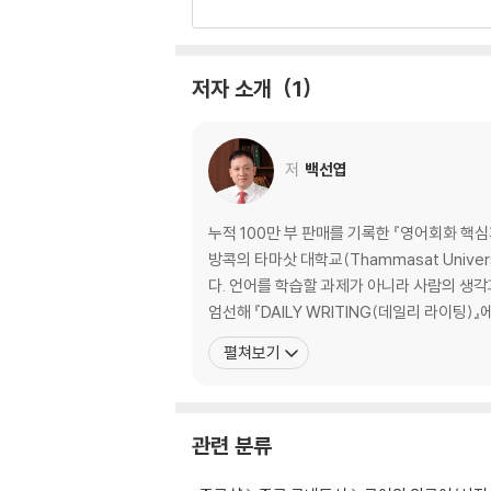
007 Don't you think...? ~인 것 같지 않아?
008 What do you think of...? ~에 대해 
009 What do you think about...? ~에
저자 소개
1
010 How do you like...? ~는 어때?
Day 03 아는 것 말하기
011 I know... ~를 알아
저
백선엽
012 I've known... 전부터 ~를 알고 있었어
013 I don't know if... ~인지 아닌지 모르겠어
014 I don't know what... 무엇을 ~할지 모
누적 100만 부 판매를 기록한 『영어회화 핵
015 I don't know anything about... ~
방콕의 타마삿 대학교(Thammasat Uni
Day 04 아는지 묻기
다. 언어를 학습할 과제가 아니라 사람의 생각
016 Do you know...? ~를 아니?
엄선해 『DAILY WRITING(데일리 라이팅)』
017 Do you know what...? ~가 뭔지 아니?
펼쳐보기
018 Do you know why...? 왜 ~하는지 알아?
019 Do you know when...? 언제 ~하는지 
020 Do you know if...? ~인지 아닌지 아니?
관련 분류
2nd Week_‘있다?없다’ 묻고 답하기