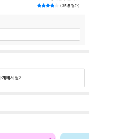
35명 평가
가게에서 팔기