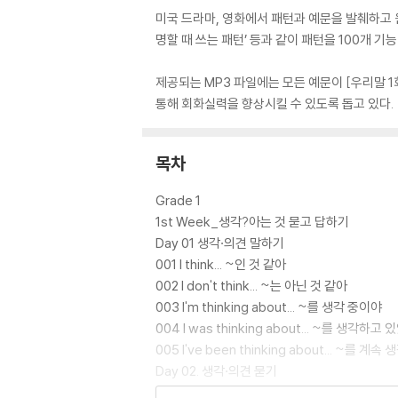
미국 드라마, 영화에서 패턴과 예문을 발췌하고 원
명할 때 쓰는 패턴’ 등과 같이 패턴을 100개 
제공되는 MP3 파일에는 모든 예문이 [우리말 1
통해 회화실력을 향상시킬 수 있도록 돕고 있다.
목차
Grade 1
1st Week_생각?아는 것 묻고 답하기
Day 01 생각·의견 말하기
001 I think... ~인 것 같아
002 I don't think... ~는 아닌 것 같아
003 I'm thinking about... ~를 생각 중이야
004 I was thinking about... ~를 생각하고
005 I've been thinking about... ~를 계
Day 02. 생각·의견 묻기
006 Do you think...? ~라고 생각하니?