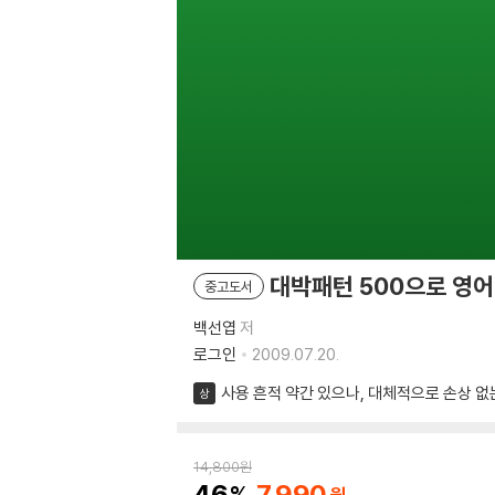
대박패턴 500으로 영어
중고도서
백선엽
저
로그인
2009.07.20.
사용 흔적 약간 있으나, 대체적으로 손상 없
상
14,800
원
46
7,990