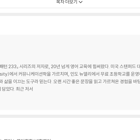
목차 더보기
어떻게 생각해?
 대해 어떻게 생각해?
르겠어
심패턴 233』 시리즈의 저자로, 20년 넘게 영어 교육에 힘써왔다. 미국 스탠퍼
에 대해서는 전혀 몰라
versity)에서 커뮤니케이션학을 가르치며, 인도 뉴델리에서 무료 초등학교를 운
과 삶을 이끄는 도구라 믿는다. 오랜 시간 좋은 문장을 읽고 가르쳐온 경험을 바
에 담았다. 최근 저서
알아?