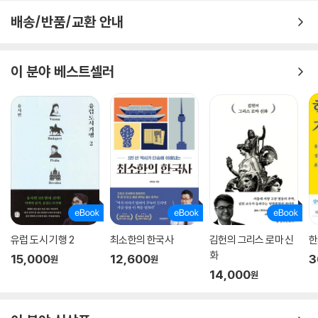
배송/반품/교환 안내
이 분야 베스트셀러
유럽 도시 기행 2
최소한의 한국사
김헌의 그리스 로마 신
한
화
15,000
12,600
3
원
원
14,000
원