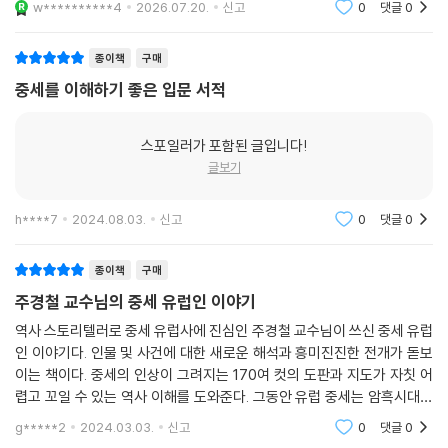
w**********4
2026.07.20.
신고
0
댓글
0
그 연원과 이유를 찾아가기도 하고, 잔혹한 정복에서 융합으로 나아간 노
르만 왕조나 코르도바의 모스크-성당의 역사도 서로 다른 문명이 반목하
종이책
구매
고 있는 이 시대에 생각할 거리를 던진다.
중세를 이해하기 좋은 입문 서적
170여 컷의 도판과 지도로 전하는
아름답고도 기이한 중세의 풍경
스포일러가 포함된 글입니다!
글보기
유럽의 골목을 걸으며 만나는 오래된 성벽, 도시 한복판의 성당 첨탑, 박물
관의 벽을 장식하는 태피스트리, 중세의 역사가 살아 숨쉬는 바스라질 것
h****7
2024.08.03.
신고
0
댓글
0
같은 연대기 책장, 오늘도 우리를 매혹하는 그림, 조각, 지도는 물론 OTT
드라마나 영화에서도 우리는 자연스레 중세 유럽을 만나고 있다. 우리가
종이책
구매
알게 모르게 만나고 있던 중세를 알아챌 수 있도록 이 책에서는 수많은 시
주경철 교수님의 중세 유럽인 이야기
각자료로 이해를 돕는다.
가령 유럽 여행자라면 여행지로 손꼽게 되는 파리 노트르담 대성당, 산티
역사 스토리텔러로 중세 유럽사에 진심인 주경철 교수님이 쓰신 중세 유럽
아고 데 콤포스텔라, 몽생미셸 수도원, 두오모 오페라 박물관, 상크트바실
인 이야기다. 인물 및 사건에 대한 새로운 해석과 흥미진진한 전개가 돋보
리 대성당, 로레토 산타 카사, 팔레르모 카펠라 팔라티나 등 유명 장소들이
이는 책이다. 중세의 인상이 그려지는 170여 컷의 도판과 지도가 자칫 어
렵고 꼬일 수 있는 역사 이해를 도와준다. 그동안 유럽 중세는 암흑시대라
담고 있는 이야기를 책에서 빼놓지 않고 소개하는데, 현장 사진으로 생생
는 잘못된 이미지가 덧칠되어 있었다. 고대 그리스-로마의 찬란한 문화의
함을 더한다.
g*****2
2024.03.03.
신고
0
댓글
0
빛이 사그라든 후