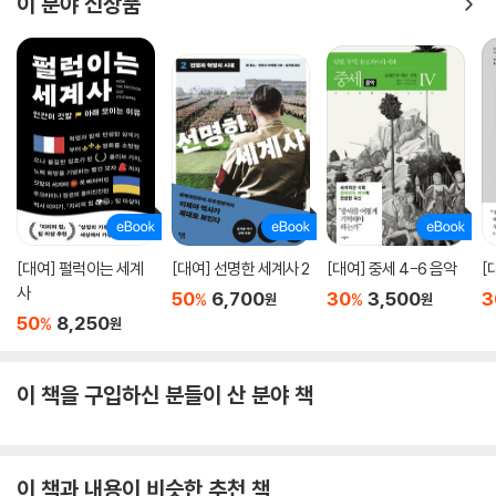
이 분야 신상품
[대여] 펄럭이는 세계
[대여] 선명한 세계사 2
[대여] 중세 4-6 음악
[
사
50
6,700
30
3,500
3
%
%
원
원
50
8,250
%
원
이 책을 구입하신 분들이 산 분야 책
이 책과 내용이 비슷한 추천 책