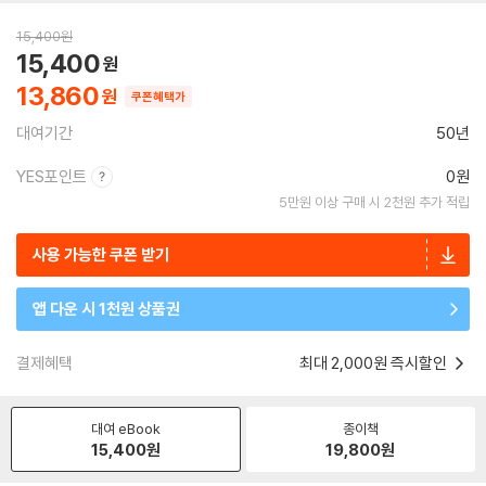
15,400
원
15,400
13,860
쿠폰혜택가
대여기간
50년
YES포인트
0원
5만원 이상 구매 시 2천원 추가 적립
사용 가능한 쿠폰 받기
앱 다운 시 1천원 상품권
결제혜택
최대 2,000원 즉시할인
대여 eBook
종이책
15,400
원
19,800
원