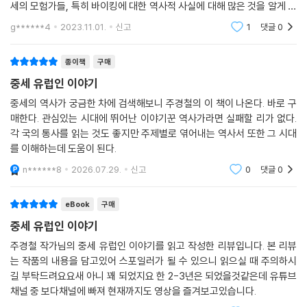
상황에서 국가의 명예를 되살려줄 영웅이 필요했고, 이후 독재자 프랑코는
세의 모험가들, 특히 바이킹에 대한 역사적 사실에 대해 많은 것을 알게 되
유물이 아닐 수 없다. 세상에 성 유물은 많고도 많다. 예컨대 예수가 마지막
자신을 제2의 엘시드로 이미지화했다. 그 외에도 19세기 말 민족주의 감정
었습니다. 주경철 교수님의 책은 역사에 대한 깊이있는 통찰력을 갖게 해
g******4
2023.11.01.
신고
1
댓글
0
순간에 매달렸다는 십자가 조각들이라든지 면류관의 가시(대영박물관에
주는거 같습니
이 분출하면서 북유럽 주민들이 자신들의 민족적 자부심을 드높이기 위해
한 개가 보존되어 있다) 같은 것들이 그런 사례다. 그렇지만 예수가 이 땅
과거에 세계를 휘젓고 다니던 용맹한 조상을 기리면서 바이킹을 소환한다
종이책
구매
에 있던 그때를 말해 주는 가장 강한 증거물인 ‘성가’야말로 핵심 유물이라
거나, 이반 4세의 별칭이자 벼락 치듯 끔찍하고 무시무시한 위엄으로 공포
고 하지 않을 수 없다. 매년 수백만 명의 순례자와 관광객이 로레토로 몰려
중세 유럽인 이야기
를 불러일으키는 ‘그로즈니’한 지배자가 다른 나라에서와는 달리 러시아
오는 이유다.
국내에서는 의외로 인기가 높아 근래에도 회자된다.
중세의 역사가 궁금한 차에 검색해보니 주경철의 이 책이 나온다. 바로 구
--- p.214, 「21. 로레토의 산타 카사, 자유와 해방을 지켜주는 성당」중에서
매한다. 관심있는 시대에 뛰어난 이야기꾼 역사가라면 실패할 리가 없다.
각 국의 통사를 읽는 것도 좋지만 주제별로 엮어내는 역사서 또한 그 시대
더불어 오늘 우리가 고민하는 지점과 맞닿아 있는 이야기도 곳곳에 있다.
그렇다면 암살을 지시한 범인은 누구란 말인가? 놀랍게도 신성로마제국
를 이해하는데 도움이 된다.
위기는 사회가 총체적으로 무너지는 것이 아니라 역경 속에서 탈출구를 찾
황제 카를 5세임이 밝혀졌다. 살해 동기는 쉽게 추론 가능하다. 1537년 로
기 위해 새로운 변화와 발전을 모색하는 과정이라는 관점에서 전쟁과 팬데
n******8
2026.07.29.
신고
0
댓글
0
렌치노에게 암살당한 알레산드로가 그의 사위였기 때문이다. (…) 그 증거
믹을 돌아본다. 자신의 죄를 통렬히 혐오하고 그만큼의 회개를 모아 눈물
는 이탈리아에서 멀리 떨어진 에스파냐의 시망카스 문서보관소에서 나왔
로 잘 버무려 고약을 만들어 붙이라던 시대의 한계로부터 과학적 접근이
eBook
구매
다. 지금까지 역사가들이 진실을 파악하지 못한 이유는 메디치 가문 내 살
싹트는 과정, 얼토당토 않은 신명재판의 문제를 딛고 근대적 사법 제도가
중세 유럽인 이야기
인 사건의 내막을 파헤치겠다며 이탈리아 문서만 보았기 때문이다. 실제
발전하게 되는 과정, 신성한 가난에서 깨끗한 부로 자본주의의 태동을 가
사건은 훨씬 더 큰 맥락에서 벌어지고 있었으니, 증거 자료도 국제적으로
주경철 작가님의 중세 유럽인 이야기를 읽고 작성한 리뷰입니다. 본 리뷰
능하게 한 사상적 기반 등이 위기가 품은 이면이고 우리는 이 이면을 주목
는 작품의 내용을 담고있어 스포일러가 될 수 있으니 읽으실 때 주의하시
살펴보았어야 했다.
할 필요가 있다. 또 경제적 번영이 정점을 지나 쇠락하고 냉혹한 권력이 쟁
길 부탁드려요요새 아니 꽤 되었지요 한 2-3년은 되었을것같은데 유튜브
--- p.303~305, 「30. 500년 만에 밝혀진 메디치가 청부 살인 사건의
투하던 그때 피렌체에서 문화가 가장 난만하게 꽃피었다는 점도 우리의 시
채널 중 보다채널에 빠져 현재까지도 영상을 즐겨보고있습니다.
비밀」중에서
대를 겹쳐보게 한다. 찰스 3세의 대관식에서 21세기에도 국왕은 신성한가