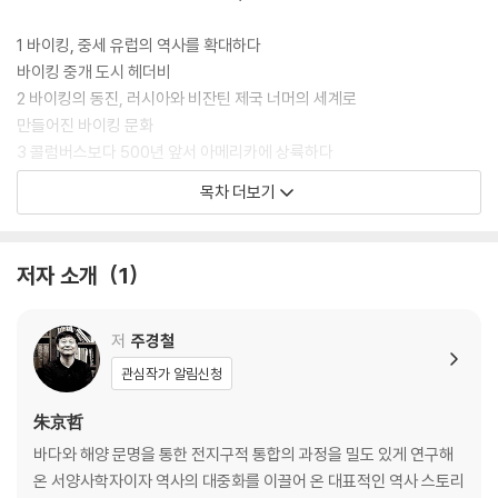
일한 중재자적 위상을 지녔던 마틸다 여백작, 코르도바의 로미오와 줄리
엣, 두 국왕과 결혼해 두 국왕을 낳고 십자군전쟁에 참전하는 한편 사랑의
1 바이킹, 중세 유럽의 역사를 확대하다
궁정을 열어간 아키텐의 알리에노르, 종말론적 세계가 낳은 희대의 사건
바이킹 중개 도시 헤더비
‘소년 십자군’, 부모 형제도 가리지 않고 왕위를 행해 돌진하는 야심 넘치는
2 바이킹의 동진, 러시아와 비잔틴 제국 너머의 세계로
왕족들, 손길로 병을 치유하는 신성한 국왕, 로레토의 검은 성모 앞에서 불
만들어진 바이킹 문화
임의 고통을 호소하는 루이 13세 부부, 가히 ’성당의 시대‘라 할 수 있는 중
3 콜럼버스보다 500년 앞서 아메리카에 상륙하다
세의 천재적인 건축가와 조각가 그리고 석공 들, 가공할 공포와 불안을 야
그린란드와 ‘문명의 붕괴’
목차 더보기
기한 전쟁과 페스트가 만든 마녀·신명재판관·고행자·이단, 자신의 의사와
4 전사에서 귀족의 땅으로, 노르망디의 탄생
상관없이 비정한 권력을 위해 세 번의 결혼을 감내해야 했던 교황의 딸 루
몽생미셀 수도원
크레치아, 500년 만에 밝혀진 메디치가 청부 살인 사건의 주범 등등.
5 노르만 정복, 영국사의 새로운 시작
저자 소개
1
바이외 태피스트리
중세 역시 온갖 군상들이 싸우고 사랑하고 쟁투하고 모험하며 만든 세계임
6 잔혹한 정복에서 관대한 융합으로 나아간 노르만왕조
을 여실히 드러내는 이 책은, 궁금하지만 그동안 우리가 잘 알지 못했던 중
영어의 변화
저
주경철
세인들을 한자리에 불러모음으로써 총천연색 중세의 모자이크를 선사한
7 노르만 용병, 시칠리아왕국을 세우다
관심작가 알림신청
다.
팔레르모의 카펠라 팔라티나
朱京哲
Part 2 십자가와 왕관: 성과 속의 뜨거운 경쟁과 새로운 발전
바다와 해양 문명을 통한 전지구적 통합의 과정을 밀도 있게 연구해
온 서양사학자이자 역사의 대중화를 이끌어 온 대표적인 역사 스토리