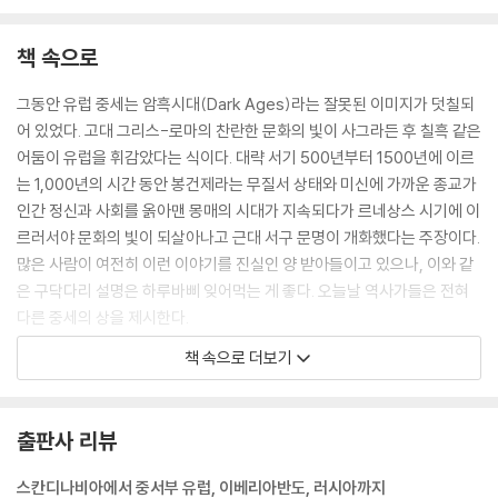
24 중세판 전설의 고향, 귀신 이야기
스노볼 이야기
책 속으로
25 신명재판, 신의 뜻을 물어 죄를 가리다
세계의 신명재판
그동안 유럽 중세는 암흑시대(Dark Ages)라는 잘못된 이미지가 덧칠되
26 신성한 가난에서 깨끗한 부로, 자본주의의 문을 연 스콜라철학
어 있었다. 고대 그리스-로마의 찬란한 문화의 빛이 사그라든 후 칠흑 같은
가난에 대한 억압
어둠이 유럽을 휘감았다는 식이다. 대략 서기 500년부터 1500년에 이르
27 기독교 세계관으로 그린 세계, 마파문디
는 1,000년의 시간 동안 봉건제라는 무질서 상태와 미신에 가까운 종교가
조선이 만든 세계지도, 천하도
인간 정신과 사회를 옭아맨 몽매의 시대가 지속되다가 르네상스 시기에 이
르러서야 문화의 빛이 되살아나고 근대 서구 문명이 개화했다는 주장이다.
Part 5 근대를 향한 여정: 냉혹한 권력과 예술의 향기
많은 사람이 여전히 이런 이야기를 진실인 양 받아들이고 있으나, 이와 같
은 구닥다리 설명은 하루바삐 잊어먹는 게 좋다. 오늘날 역사가들은 전혀
28 리처드 3세, 지옥의 싸움판에 핀 흰 장미
다른 중세의 상을 제시한다.
왕의 유골
--- p.5~6, 「머리말」중에서
책 속으로 더보기
29 체사레와 루크레치아의 르네상스 시대 막장드라마
마키아벨리가 찬미한 체사레
우리가 바이킹이라고 부르는 사람들은 스웨덴, 노르웨이, 덴마크 지역 출
30 500년 만에 밝혀진 메디치가 청부 살인 사건의 비밀
신이다. 8세기 이후 약 300년에 걸쳐 사방으로 확산해 갔는데 그 범위는
출판사 리뷰
메디치 가문의 또 다른 미제 사건
가히 놀라운 수준이다. 남쪽으로는 대서양 연안 지역을 넘어 지중해까지
31 이반 뇌제, 무자비한 폭력으로 신성한 국가를 만들다
이르렀고, 서쪽으로는 콜럼버스보다 500년 먼저 아메리카대륙에 상륙했
스칸디나비아에서 중서부 유럽, 이베리아반도, 러시아까지