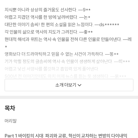
지식뿐 아니라 상상의 즐거움도 선사한다. ―9**
어렵고 지겹던 역사를 한 방에 날려버렸다. ―논*
대단한 이야기 솜씨! 한 편의 소설을 읽은 느낌이다. ―ds******
각 인물의 삶으로 역사의 지도가 그려진다. ―좋**
현대적 해석과 위트는 역사 속 인물을 전혀 다른 인물로 만들어낸다. ―레
*
영화보다 더 드라마틱하고 믿을 수 없는 사건이 가득하다. ―똥**
기가 막힐 정도의 글솜씨에 역사 속 인물이 생생하게 살아난다. ―띠***
어렵고 낯선 서양사를 쫄깃하고 흡입력 있게 풀어낸다.
500년 전 이야기인데도 마치 어제 뉴스를 듣는 듯 생생하다. ―묽***
소개 더보기
이런 호응에 힘입어 이번엔 앞 시대의 성과를 이어받아 다른 어느 시대와
도 다른 독특한 문명을 건설하여 근대인에게 물려준 중세인들을 불러냈다.
목차
스칸디나비아를 벗어나 노르망디·영국·시칠리아·러시아·비잔티움·아메리
카까지 종횡무진하며 중세 전기 유럽을 새로운 도약의 무대로 만든 바이킹
머리말
전사들, 눈밭에 사흘 동안 맨발로 서서 용서를 빈 황제와 그 황제의 복수전
에 무릎을 꿇은 교황, 당대 최고로 뜨거웠던 십자가와 왕관의 싸움에서 유
Part 1 바이킹의 시대: 파괴와 교류, 혁신이 교차하는 변방의 다이내믹