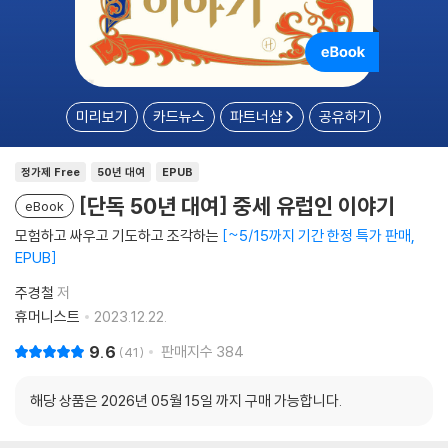
미리보기
카드뉴스
파트너샵
공유하기
정가제 Free
50년 대여
EPUB
[단독 50년 대여] 중세 유럽인 이야기
eBook
모험하고 싸우고 기도하고 조각하는
~5/15까지 기간 한정 특가 판매,
EPUB
주경철
저
휴머니스트
2023.12.22.
9.6
판매지수
384
41
해당 상품은 2026년 05월 15일 까지 구매 가능합니다.