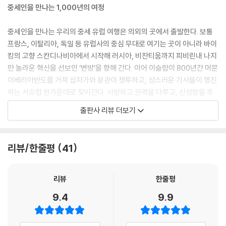
상크트바실리 대성당
으며, 남동쪽으로는 러시아와 비잔티움제국에 도달했고, 어쩌면 더 멀리
중세인을 만나는 1,000년의 여정
32 활력 넘치는 천재들의 도시 피렌체
인도와 중국까지 갔을 가능성도 제기된다. 때로는 약탈자로 때로는 상인으
피렌체에서 활동해야 하는 이유
로 활동했지만, 프랑스 북서부 지역의 노르망디공작령이나 시칠리아왕국
중세인을 만나는 우리의 중세 유럽 여행은 의외의 곳에서 출발한다. 보통
33 고통 속에서 빛을 명상하는 미켈란젤로의 세 피에타
처럼 새로운 정치 단위를 만들거나 러시아 국가 형성에 큰 영향을 끼치기
프랑스, 이탈리아, 독일 등 유럽사의 중심 무대로 여기는 곳이 아니라 바이
’바티칸 피에타‘를 둘러싼 논란
도 했다. 바이킹 현상은 파괴와 교류와 혁신을 모두 품고 있는 놀라운 사건
킹의 고향 스칸디나비아에서 시작해 러시아, 비잔티움까지 피비린내 나지
34 프라 마우로 지도, 아시아 항해를 예고하다
이다.
만 놀라운 혁신을 선보인 ‘변방’을 향해 간다. 이어 이슬람이 800년간 머문
혼일강리역대국도지도
--- p.15, 「Part1. 바이킹의 시대」중에서
이베리아반도를 거쳐 십자가와 왕관이 쟁투하고, 성스러운 기사들이 행진
하는 서유럽 한가운데로 찾아간다. 사랑하고 권력을 다투고, 신성함을 추
참고문헌
교황의 의도는 그렇다고 해도 당시 사람들은 왜 그토록 열광했는가? 십자
구한 왕궁과 수도원, 마을과 거리 곳곳을 누비고는 천국의 이상을 담은 높
이미지 출처 및 소장처
출판사 리뷰 더보기
군운동에는 고향에서 기회를 얻지 못한 가난한 사람들, 잃을 것 없는 사람
고 빛이 가득한 고딕 성당에서 잠시 쉬어가기도 한다. 전쟁, 기근, 질병의
들이 군사 모험을 통해 한밑천 잡으려는 불순한 의도가 깔려 있었다는 것
시대를 살아가는 중세인의 마음이 빚은 참혹하고도 기이한 현장을 뒤로하
이 기존 주장이었다. 그렇지만 최근 실증 연구 결과는 정반대 사실을 말해
고 냉혹한 정치와 경제 침체 속에서 찬란하게 피어난 문화와 예술의 벅찬
리뷰/한줄평
41
준다. 십자군 전사들은 잃을 것이 아주 많은 부자들이었다. 사실 물질적 이
감동을 누리며 1,000년의 여행을 마친다.
익을 노리고 참전한다는 것은 어불성설이다. (…) 이 시절에 돈을 번 사람
은 십자군 참전 기사들에게서 땅을 사들이거나 전쟁 물자를 판매한 상인들
5부로 구성된 이 책의 여정을 따라가다 보면 유럽 곳곳을 방문함은 물론,
리뷰
한줄평
로서, 다시 말해 십자군운동에 참가하지 않은 사람들이다.
바이킹의 시대에서 성과 속의 치열한 쟁투, 백년전쟁과 페스트가 낳은 위
9.4
9.9
--- p.131, 「13. 십자군운동의 신호탄 “기독교도 창자 끝을 말뚝에 묶
기의 시대를 넘어 근대의 입구까지 한달음에 도달한다.
고…”」중에서
현대가 소환한 중세인,