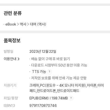
16 유럽 최강 국왕 헨리 2세와 플랜태저넷제국의 말로
사자심왕 리처드
관련 분류
17 국왕은 21세기에도 신성한가
연주창
eBook
역사
대여 (역사)
18 신성하지만 가혹했던 성왕 루이 9세의 치세
생트샤펠
19 고딕 성당, 국왕이 인도하는 신성한 공간
품목정보
혁명적 파괴
20 파리 노트르담 대성당, 800년 된 돌집이 만들어내는 황홀한 빛과 소리
발행일
2023년 12월 22일
비올레르뒤크
이용안내
배송 없이 구매 후 바로 읽기
21 로레토의 산타 카사, 자유와 해방을 지켜주는 성당
다운로드 시점부터 50년 동안 이용 가능
로레토의 성모
TTS 가능
저작권 보호를 위해 인쇄 기능 제공 안함
Part 4 중세의 마음: 불안 그리고 구원에 대한 갈망
지원기기
크레마,PC(윈도우 - 4K 모니터 미지원),아이폰,아이
22 카라반과 무역선을 통해 실려온 중세의 공포, 페스트
패드,안드로이드폰,안드로이드패드
페스트에 대한 처방
파일/용량
EPUB(DRM) | 198.74MB
23 페스트가 몰고온 종말론 광풍, 마녀사냥이 시작되다
ISBN13
9791170870746
’리옹의 빈자‘ 왈도