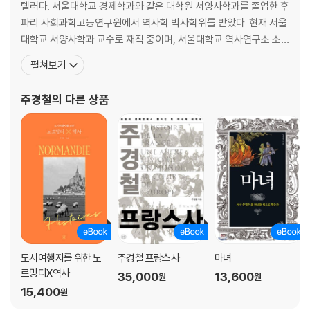
8 코르도바의 모스크-성당, 두 문명이 공존하는 ‘세계의 보석’
텔러다. 서울대학교 경제학과와 같은 대학원 서양사학과를 졸업한 후
이븐 자이둔과 왈라다
파리 사회과학고등연구원에서 역사학 박사학위를 받았다. 현재 서울
9 엘시드, 재정복운동의 허구적 영웅
대학교 서양사학과 교수로 재직 중이며, 서울대학교 역사연구소 소
산티아고 데 콤포스텔라
장과 중세르네상스연구소 소장, 도시사학회 회장을 지냈다. 근대사
펼쳐보기
10 ‘새사냥꾼' 하인리히, 제국의 길을 열다
와 해양사에 대한 독보적인 저작인 《대항해 시대》, 《바다 인류》를 비
나치의 성지가 된 크베들린부르크
롯해 《시간여행자를 위한 파리×역사》, 《문명과 바다》, 《모험과 교류
주경철
의 다른 상품
11 카노사의 굴욕, 황제의 석고대죄와 복수
의 문명사》, 《그해, 역사가 바뀌다》, 《주경철의 유럽인 이
’이탈리아의 잔 다르크‘ 마틸다
12 교황혁명, 법의 힘으로 근대 세계를 예비하다
고해의 강화
13 십자군운동의 신호탄 "기독교도 창자 끝을 말뚝에 묶고…"
롤랑의 노래
14 소년 십자군, 종말론적 세계의 기이한 현상
모범적인 십자군 기사 부이용 공작
Part 3 권력, 사랑, 믿음: 우리의 사고와 느낌을 초월하는 중세 스타일
도시여행자를 위한 노
주경철 프랑스사
마녀
르망디X역사
35,000
13,600
원
원
15 아키텐의 알리에노르, 왕국 건설과 궁정풍 사랑을 열어가다
15,400
원
사랑의 궁정