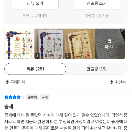
리뷰 쓰기
한줄평 쓰기
1212년, ‘소년 십자군’이라는 전례 없는 사건이 일어났다. (…) 어린아이 수
오늘의 문제를 환기시키는 중세의 사건들
만 명이 뜨거운 종교적 열정을 내뿜으며 저 먼 중동 지역까지 행군해 가겠
혜택 및 유의사항
혜택 및 유의사항
다고 나선 이 사건은 대체 무슨 일일까?
역사 인물은 그 시대가 낳은 인물이지만 또 다른 시대가 요구하는 인물이
--- p.137, 「14. 소년 십자군, 종말론적 세계의 기이한 현상」중에서
기도 하다. 이 책에서도 현대가 다시 불러낸 중세인들이 제법 등장한다.
중세 유럽의 역사는 남성들만의 독무대가 아니다. 뛰어난 여성들의 파란만
5
중세 독일의 역사는 매우 복잡한데, 19세기 독일제국으로 통일되기 전까
장한 활약 또한 눈부시다. 알리에노르의 극적인 삶이 대표적이다. 프랑스
더보기
지 수백 개의 크고 작은 정치 단위가 난립했다. 이런 난맥상을 이겨내고 유
와 잉글랜드 두 나라의 왕비였고, 두 국왕의 어머니였으며, 십자군전쟁에
럽을 하나의 단위로 통합하려는 이상이 그 사이 왜 없었겠는가. 이 기획은
2
2
참전하고 아들의 왕위를 지키기 위해 직접 군을 이끈 여전사이면서 또한
명목상 유럽 최고의 권위를 누리는 신성로마제국으로 실현되는데, 이 길을
새로운 기풍의 사랑의 문화를 개척한 여인이었다.
리뷰
25
한줄평
16
연 인물이 ‘새사냥꾼왕’ 하인리히다. 20세기 중엽 하인리히는 돌연 나치 선
--- p.148, 「Part3. 권력, 사랑, 믿음」중에서
동에 동원된다. 소련과 전쟁을 벌이던 나치 독일은 슬라브족을 궤멸시킨
구매리뷰
추천순
전사이며 독일제국을 건설한 선조인 이 위대한 국왕이야말로 나치 프로파
영국의 엘리자베스 2세나 찰스 3세는 왜 국왕인가? 이들이 왕위를 차지하
간다에 아주 유용하다는 걸 알아채고는 하인리히가 묻힌 크베들린부르크
는 근거는 무엇인가? 오늘날 사람들 대부분은 아마 동의하기 힘들고 이해
종이책
구매
를 하켄크로이츠로 뒤덮고 나치의 성지로 만든다.
하기도 어려울 테지만, 이들이 신성하기 때문이다가 답이다.
중세
--- p.171, 「17. 국왕은 21세기에도 신성한가」중에서
한편 에스파냐에서는 19세기까지도 이슬람 세력과 싸우기는커녕 같은 기
중세에 대해 잘 몰랐던 사실에 대해 깊이 있게 알수 있었습니다. 막연히 중
독교 세력과 전투했다는 점 때문에 ‘거짓말쟁이’, ‘더러운 배신자’ 취급을
세라고 하면 지금과 완전히 다른 부정적인 세상이라고 여겼는데 중세에 대
집이 날아서 이사 가는 이야기가 사실인지 아닌지는 각자 알아서 판단할
받던 엘시드가 민족 영웅으로 부활한다. 미서전쟁 당시 국운이 쇠락하는
한 인물과 문화에 대해 흥미로운 사실을 알게 되어 추천하고 싶습니다. 중
일이지만, 이것을 굳게 믿는 신자들로서는 세상 그 어느 것보다도 중요한