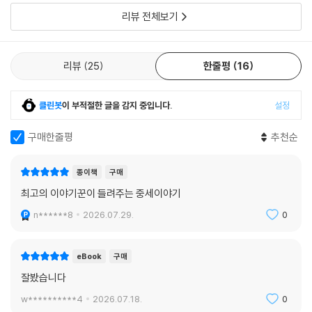
또 각종 연대기나 중세 고서에 담긴 도판들을 적극적으로 사용해 당대가
리뷰 전체보기
그린 자신의 모습을 있는 그대로 알 수 있도록 했다. 여러 컷의 지도는 중세
유럽의 복잡한 정치 지형을 한눈에 이해할 수 있게 한다.
리뷰
25
한줄평
16
역사에서의 ‘오트 불가리자시옹(haute vulgarisation, 고급 통속화)’, 즉
대중들이 잘 이해할 수 있도록 고급하게 다듬고, 무엇보다 잘 벼려진 글솜
클린봇
이 부적절한 글을 감지 중입니다.
설정
씨로 흥미진진하게 이야기에 빠져들게 하는 주경철 교수의 글쓰기에 더해
170여 컷의 시각자료가 독서를 풍요롭게 해 줄 것이다.
구매한줄평
추천순
종이책
구매
최고의 이야기꾼이 들려주는 중세이야기
n******8
2026.07.29.
0
eBook
구매
잘봤습니다
w**********4
2026.07.18.
0