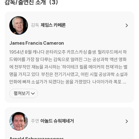
감독/출연진 소개
3
자막이 지원되지 않습니다.
감독
제임스 카메론
James Francis Cameron
1954년 8월 캐나다 온타리오주 카프스카싱 출생. 헐리우드에서 하
드웨어를 가장 잘 다루는 감독으로 알려진 그는 공상과학 액션 영화
에 천부적인 재능을 과시하는 '하이테크 필름 메이커의 천재'라는 별
명을 가지고 있다. 부친은 전기기사였고, 어린 시절 공상과학 소설과
만화에 빠져 소설가가 되겠다는 꿈을 가졌었다. 나이아가라 폭포 근
방에서 어린 시절을 보낸 그의 가족이 캘리포니아로 이주함에 따라
펼쳐보기
푸엘톤 대학에 입학한 후 물리학을 전공한다. 그러나 소설가가 되기
위해 2년 후 대학을 중퇴한다. 스탠리 큐브릭의 SF영화 〈2001년 우
주 오딧세이〉에 매료된 그는 영화에 흥미를
주연
아놀드 슈워제네거
Arnold Schwarzenegger