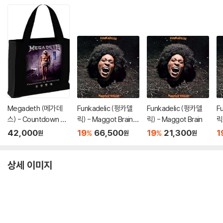
Megadeth (메가데
Funkadelic (펑카델
Funkadelic (펑카델
F
스) - Countdown To
릭) - Maggot Brain
릭) - Maggot Brain
릭
Extinction 캔버스 쇼
[SACD Hybrid]
[
42,000
19
66,500
19
21,300
1
%
%
원
원
원
퍼백
상세 이미지