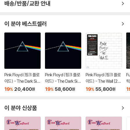
배송/반품/교환 안내
이 분야 베스트셀러
Pink Floyd (핑크 플로
Pink Floyd (핑크 플로
Pink Floyd (핑크 플로
F
이드) - The Dark Sid
이드) - The Dark Sid
이드) - The Wall [2L
릭
e Of The Moon
e Of The Moon [LP]
P]
19
20,400
19
58,600
19
55,800
1
%
%
%
원
원
원
이 분야 신상품