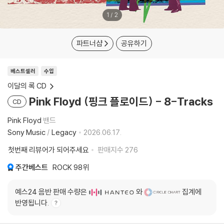
1
/
2
파트너샵
공유하기
베스트셀러
수입
이달의 록 CD
Pink Floyd (핑크 플로이드) - 8-Tracks
CD
Pink Floyd
밴드
Sony Music
/
Legacy
2026.06.17.
첫번째 리뷰어가 되어주세요
판매지수
276
주간베스트
ROCK
98위
예스24 음반 판매 수량은
와
집계에
반영됩니다.