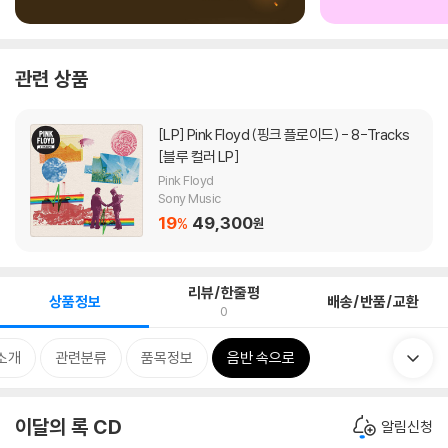
관련 상품
[LP]
Pink Floyd (핑크 플로이드) - 8-Tracks
[블루 컬러 LP]
Pink Floyd
Sony Music
19
49,300
%
원
리뷰/한줄평
상품정보
배송/반품/교환
0
소개
관련분류
품목정보
음반 속으로
이달의 록 CD
알림신청