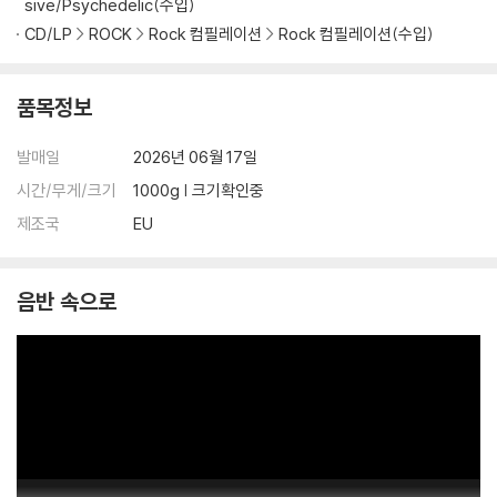
sive/Psychedelic(수입)
CD/LP
ROCK
Rock 컴필레이션
Rock 컴필레이션(수입)
품목정보
발매일
2026년 06월 17일
시간/무게/크기
1000g | 크기확인중
제조국
EU
음반 속으로