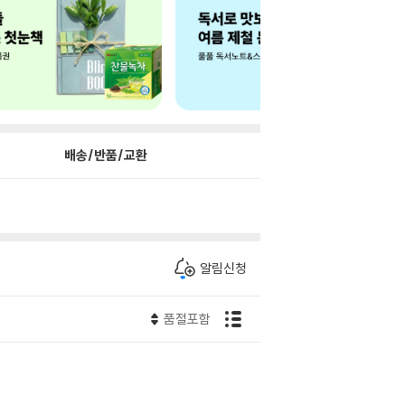
배송/반품/교환
알림신청
품절포함