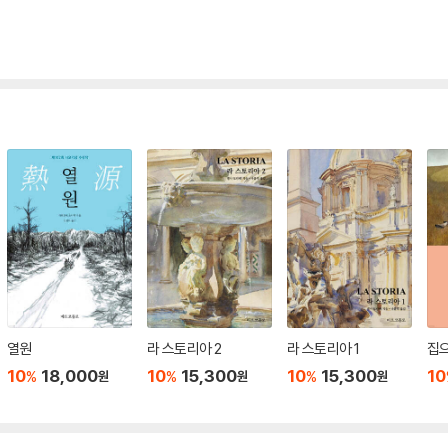
열원
라 스토리아 2
라 스토리아 1
집으
10
18,000
10
15,300
10
15,300
10
%
%
%
원
원
원