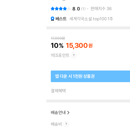
8.0
판매지수
36
1
베스트
세계각국소설 top100 1주
17,000
원
10
15,300
YES포인트
앱 다운 시 1천원 상품권
결제혜택
배송안내
배송비