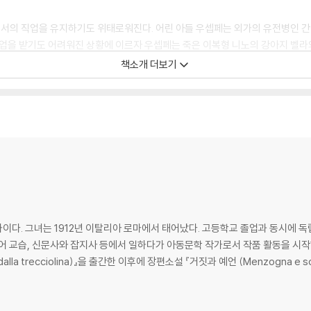
로서의 직업을 유지하기도 위태로워진다. 어린 아들 우셉페는 외가의 유전병인 간
수업을 받기도 어려워진 상황에 이르자 우셉페는 죽은 이복형 니노의 강아지 벨라와
과 전쟁 트라우마를 심각하게 겪는 퇴역 군인 다비데를 만나 친해진다.
책소개 더보기
는 길에 우셉페는 강변에서 한 무리의 아이들과 싸움을 하게 되고 치명적인 간질
. 이미 세상을 떠난 아이를 보기 위해 집으로 달려가면서 이다는 인간의 역사와
이다. 그녀는 1912년 이탈리아 로마에서 태어났다. 고등학교 졸업과 동시에 
어 교습, 신문사와 잡지사 등에서 일하다가 아동문학 작가로서 작품 활동을 시작
i dalla trecciolina)』을 출간한 이후에 장편소설 『거짓과 예언 (Menzogna e sorti