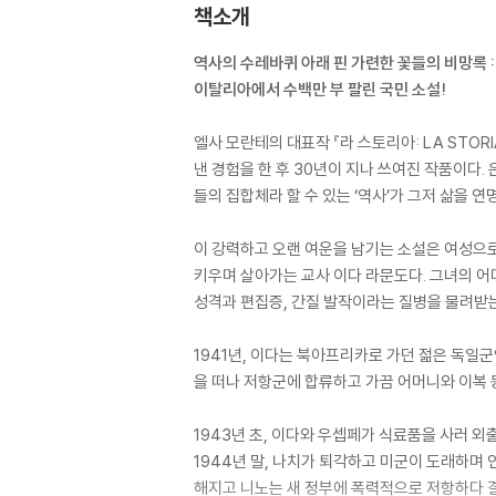
책소개
역사의 수레바퀴 아래 핀 가련한 꽃들의 비망록 :
이탈리아에서 수백만 부 팔린 국민 소설!
엘사 모란테의 대표작 『라 스토리아: LA STO
낸 경험을 한 후 30년이 지나 쓰여진 작품이다.
들의 집합체라 할 수 있는 ‘역사’가 그저 삶을
이 강력하고 오랜 여운을 남기는 소설은 여성으로
키우며 살아가는 교사 이다 라문도다. 그녀의 
성격과 편집증, 간질 발작이라는 질병을 물려받
1941년, 이다는 북아프리카로 가던 젊은 독일
을 떠나 저항군에 합류하고 가끔 어머니와 이복 
1943년 초, 이다와 우셉페가 식료품을 사러 외
1944년 말, 나치가 퇴각하고 미군이 도래하며
해지고 니노는 새 정부에 폭력적으로 저항하다 