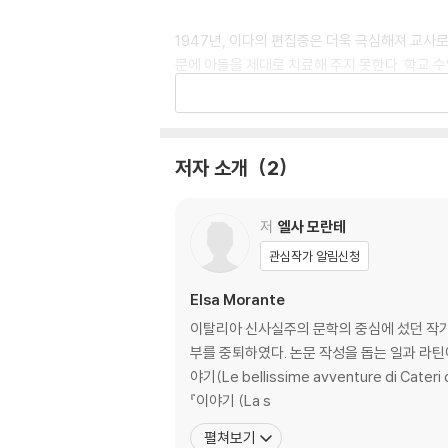
1947년, 이다의 편집증은 더욱 극심해져 교사
문에 아들을 제대로 치료해 주지 못한다. 학교 
에서 우셉페는 기숙 학교에서 가출한 13살 소년
모르핀에 중독된 참혹한 다비데를 만나고 돌아오
우셉페를 구해 오지만 우셉페는 다음 날 사망한다
저자 소개
2
에 불과하다는 생각을 한다.
저
엘사 모란테
관심작가 알림신청
Elsa Morante
이탈리아 신사실주의 문학의 중심에 섰던 작가
부를 중퇴하였다. 논문 작성을 돕는 일과 라틴
야기(Le bellissime avventure di Cater
『이야기 (La s
펼쳐보기