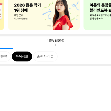
리뷰/한줄평
1
련분류
품목정보
출판사 리뷰