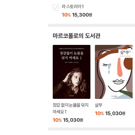
라 스토리아 1
10
15,300
%
원
마르코폴로의 도서관
장갑 없이 눈물을 닦지
살부
마세요 1
10
15,030
%
원
10
15,030
%
원