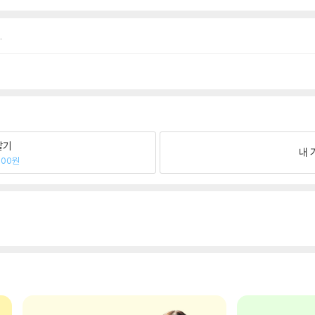
.
팔기
내 
000원