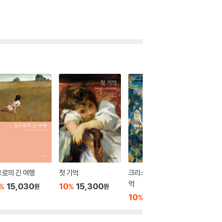
로의 긴 여행
첫 기억
크리스타 T.에 대한 추
쓰웨이가
억
15,030
10
15,300
10
1
%
%
%
원
원
10
15,750
%
원