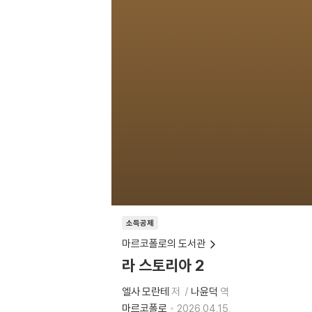
소득공제
마르코폴로의 도서관
라 스토리아 2
엘사 모란테
저
나윤덕
역
마르코폴로
2026.04.15.