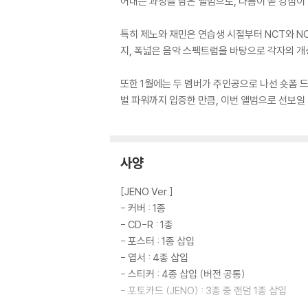
어내는 과정을 담은 앨범으로, 다름이 곧 강점이
특히 제노와 재민은 연습생 시절부터 NCT와 N
지, 폭넓은 음악 스펙트럼을 바탕으로 각자의 개성
또한 1월에는 두 멤버가 주인공으로 나선 숏폼 
벌 파워까지 입증한 만큼, 이번 앨범으로 선보일
사양
[JENO Ver.]
- 커버 : 1종
- CD-R : 1종
- 포스터 : 1종 삽입
- 엽서 : 4종 삽입
- 스티커 : 4종 삽입 (버전 공통)
- 포토카드 (JENO) : 3종 중 랜덤 1종 삽입