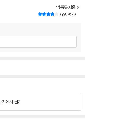
악동뮤지움
8명 평가
가게에서 팔기