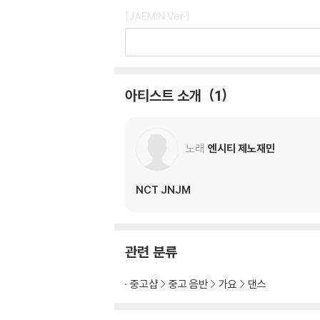
[JAEMIN Ver.]
- 커버 : 1종
- CD-R : 1종
- 포스터 : 1종 삽입
- 엽서 : 4종 삽입
아티스트 소개
1
- 스티커 : 4종 삽입 (버전 공통)
- 포토카드 (JAEMIN) : 3종 중 랜덤 1종 삽입
노래
엔시티 제노재민
* 본 음반에 포함된 랜덤 구성품은 동일한 확률
NCT JNJM
관련 분류
중고샵
중고 음반
가요
댄스