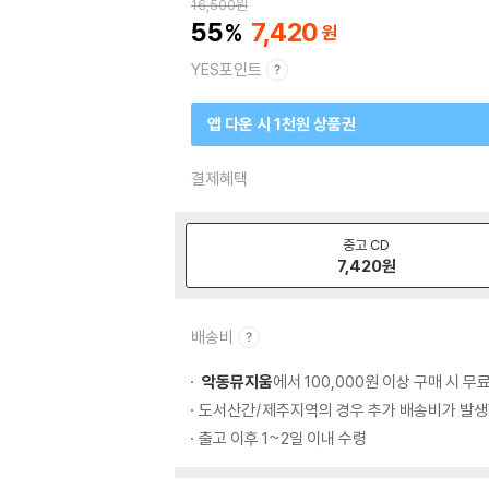
16,500
원
55
7,420
YES포인트
앱 다운 시 1천원 상품권
결제혜택
중고 CD
7,420
원
배송비
악동뮤지움
에서 100,000원 이상 구매 시 무
도서산간/제주지역의 경우 추가 배송비가 발생
출고 이후 1~2일 이내 수령