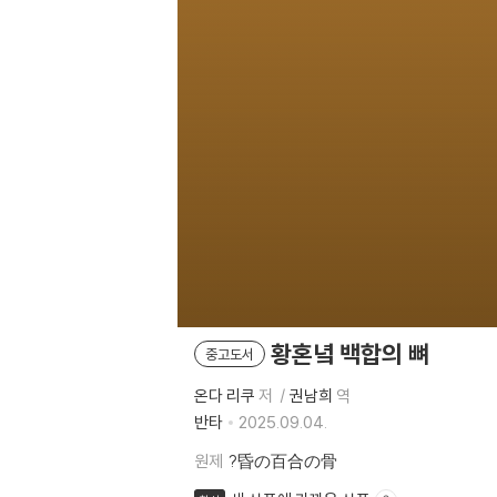
황혼녘 백합의 뼈
중고도서
온다 리쿠
저
권남희
역
반타
2025.09.04.
원제
?昏の百合の骨