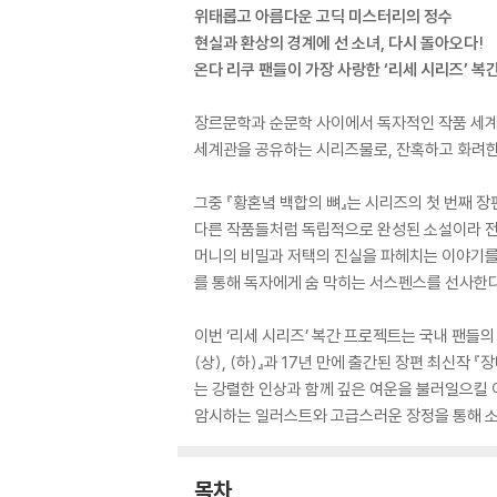
위태롭고 아름다운 고딕 미스터리의 정수
현실과 환상의 경계에 선 소녀, 다시 돌아오다!
온다 리쿠 팬들이 가장 사랑한 ‘리세 시리즈’ 복
장르문학과 순문학 사이에서 독자적인 작품 세계를
세계관을 공유하는 시리즈물로, 잔혹하고 화려한 
그중 『황혼녘 백합의 뼈』는 시리즈의 첫 번째 
다른 작품들처럼 독립적으로 완성된 소설이라 전작
머니의 비밀과 저택의 진실을 파헤치는 이야기를 
를 통해 독자에게 숨 막히는 서스펜스를 선사한다
이번 ‘리세 시리즈’ 복간 프로젝트는 국내 팬들의
(상), (하)』과 17년 만에 출간된 장편 최신
는 강렬한 인상과 함께 깊은 여운을 불러일으킬 
암시하는 일러스트와 고급스러운 장정을 통해 소장
목차