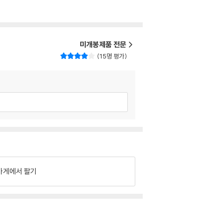
미개봉제품 전문
15명 평가
가게에서 팔기