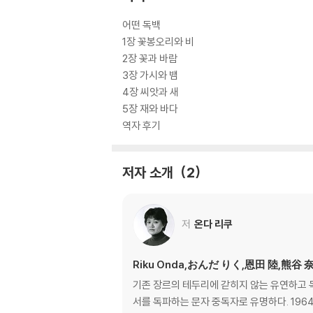
어떤 독백
1장 꽃봉오리와 비
2장 꽃과 바람
3장 가시와 뱀
4장 씨앗과 새
5장 재와 바다
역자 후기
저자 소개
2
저
온다 리쿠
Riku Onda,おんだ りく,恩田 陸,熊谷
기존 장르의 테두리에 갇히지 않는 유연하고 
서를 독파하는 문자 중독자로 유명하다. 19