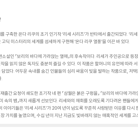
간
 구축한 온다 리쿠의 초기 인기작 ‘리세 시리즈’가 반타에서 출간되었다. ‘리세
고딕 미스터리의 세계를 섬세하게 구현해 ‘온다 리쿠 열풍’을 이끈 바 있다.
장편소설인 『보리의 바다에 가라앉는 열매』의 후속작이다. 리세가 주인공으로 등장
을 읽지 않은 독자도 충분히 즐길 수 있다. 이 작품은 할머니의 유언에 따라 서
담았다. 어두운 속내를 숨긴 인물들의 심리 싸움이 빛을 발하는 작품으로, 저
.
 재출간 요청이 쇄도한 초기작 네 편 『삼월은 붉은 구렁을』 『보리의 바다에 가라앉
작 『장미 속의 뱀』까지 새롭게 선보인다. 리세와의 재회를 오래도록 기다려온 팬들
이 이야기들은 ‘리세 시리즈’가 20여 년이 넘도록 꾸준히 사랑받은 이유를 다시
 가치를 높였으며, 수십 년이 지난 지금도 빛바래지 않는 매혹적인 세계를 고