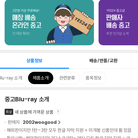
상품정보
배송/반품/교환
lu-ray 소개
제품소개
관련분류
품목정보
중고Blu-ray 소개
새 상품에 가까운 상품
최상
판매자 :
2002woogood
해외판이지만 1탄~3탄 모두 한글 자막 지원 + 미개봉 신품인데 휨 있음