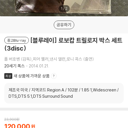
1
/
2
공유하기
[블루레이] 로보캅 트릴로지 박스 세트
중고Blu-ray
(3disc)
폴 버호벤 (감독),피어 웰러,낸시 앨런,로니 콕스 (출연)
20세기 폭스
2014.01.21.
새 상품에 가까운 상품
최상
제조국 미국 / 지역코드 Region A / 102분 / 1.85:1,Widescreen /
DTS,DTS 5.1,DTS Surround Sound
23,900
원
120,000