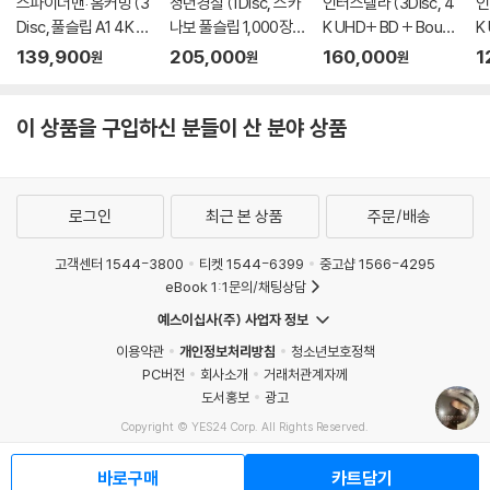
스파이더맨: 홈커밍 (3
청년경찰 (1Disc, 스카
인터스텔라 (3Disc, 4
인
Disc, 풀슬립 A1 4K U
나보 풀슬립 1,000장
K UHD+ BD + Bouns
K
HD + 3D + BD 스틸북
넘버링 한정판) : 블루
BD A1 풀슬립 스틸북
B
139,900
205,000
160,000
1
원
원
원
한정판) : 블루레이
레이
한정판) : 블루레이
스
레
이 상품을 구입하신 분들이 산 분야 상품
로그인
최근 본 상품
주문/배송
고객센터 1544-3800
티켓 1544-6399
중고샵 1566-4295
eBook 1:1문의/채팅상담
예스이십사(주) 사업자 정보
이용약관
개인정보처리방침
청소년보호정책
PC버전
회사소개
거래처관계자께
도서홍보
광고
Copyright © YES24 Corp. All Rights Reserved.
MATOM13
바로구매
카트담기