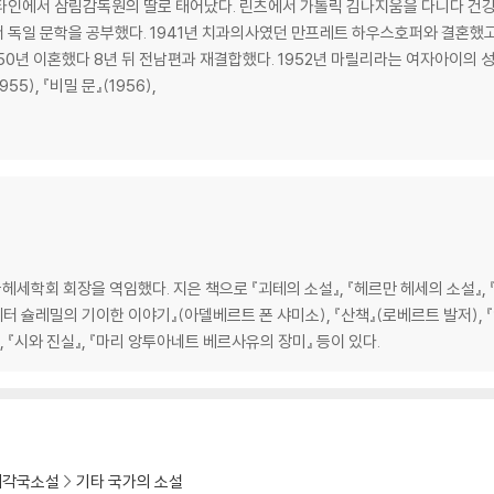
타인에서 삼림감독원의 딸로 태어났다. 린츠에서 가톨릭 김나지움을 다니다 건강 
 독일 문학을 공부했다. 1941년 치과의사였던 만프레트 하우스호퍼와 결혼했고
50년 이혼했다 8년 뒤 전남편과 재결합했다. 1952년 마릴리라는 여자아이의 성
5), 『비밀 문』(1956),
회 회장을 역임했다. 지은 책으로 『괴테의 소설』, 『헤르만 헤세의 소설』, 『독
『페터 슐레밀의 기이한 이야기』(아델베르트 폰 샤미소), 『산책』(로베르트 발저), 
, 『시와 진실』, 『마리 앙투아네트 베르사유의 장미』 등이 있다.
계각국소설
기타 국가의 소설