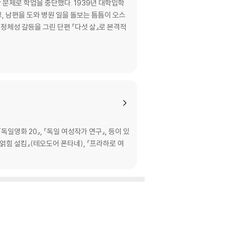
문제로 학업을 중단했다. 1939년 대학입학
, 남편을 도와 병원 일을 돌보는 틈틈이 오스
정체성 갈등을 그린 단편 『다섯 살』로 본격적
일영화 20』, 『독일 여성작가 연구』, 등이 있
『얽힘 설킴』(테오도어 폰타네), 『프라하로 여