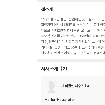
책소개
『벽』의 놀라운 점은, 잘 읽히는 것과 별개로 아
작했지만 어느새 생태주의 소설을 읽는 듯한 안도와 
게보르크 바흐만과 함께 독일, 오스트리아 현대 
대중적 인기를 거머쥐었다. 1960년대 첫 출간된
디오, 연극에 이어 영화로 제작되었다. 그사이 
리에 대한 낯선 이해도 움튼다. 소비주의나 핵전
새로운 감염병 앞에서 인류는 근원적인 무력감에
저자 소개
2
저
마를렌 하우스호퍼
Marlen Haushofer