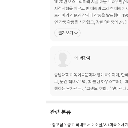
1920년 오스트리아의 시골 마을 프라우엔슈
자격시험을 치르고 빈 대학과 그라츠 대학에서
트리아의 신문과 잡지에 작품을 발표했다. 19
인 작품 활동을 시작했고, 장편 『한 줌의 삶』(195
펼쳐보기
역
박광자
충남대학교 독어독문학과 명예교수이며, 한국헤세학
고, 옮긴 책으로 『벽』(마를렌 하우스호퍼), 
행하는 모차르트』, 『그랜드 호텔』, 『싯다르타』
관련 분류
중고샵
중고 국내도서
소설/시/희곡
세