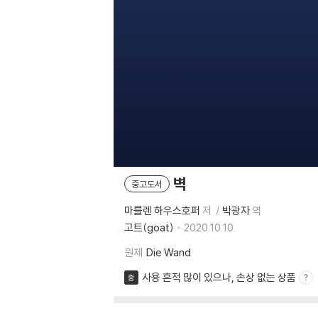
벽
중고도서
마를렌 하우스호퍼
저
박광자
역
고트(goat)
2020.10.10.
원제
Die Wand
사용 흔적 많이 있으나, 손상 없는 상품
중