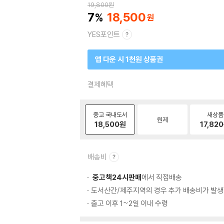
19,800
원
7
18,500
YES포인트
앱 다운 시 1천원 상품권
결제혜택
중고 국내도서
새상품
원제
18,500
원
17,820
배송비
중고책24시판매
에서 직접배송
도서산간/제주지역의 경우 추가 배송비가 발생
출고 이후 1~2일 이내 수령