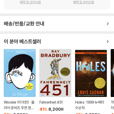
혜택 및 유의사항
혜택 및 유의사항
배송/반품/교환 안내
이 분야 베스트셀러
Wonder (미국판) : 줄
Fahrenheit 451
Holes : 1999 뉴베리
T
리아 로버츠 주연 영화
수상작
자
41
8,200
%
원
'원더' 원작 소설