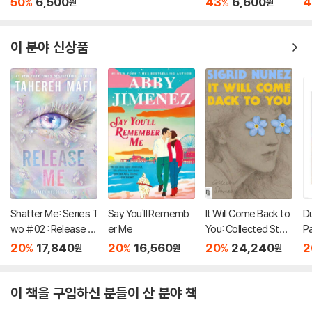
50
6,500
43
6,600
4
%
%
원
원
이 분야 신상품
Shatter Me: Series T
Say You'll Rememb
It Will Come Back to
D
wo #02 : Release M
er Me
You: Collected Stori
P
e
es
20
17,840
20
16,560
20
24,240
2
%
%
%
원
원
원
이 책을 구입하신 분들이 산 분야 책