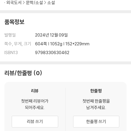
외국도서
문학/소설
소설
품목정보
발행일
2024년 12월 09일
쪽수, 무게, 크기
604쪽 | 1052g | 152*229mm
ISBN13
9798330630462
리뷰/한줄평
0
리뷰
한줄평
첫번째 리뷰어가
첫번째 한줄평을
되어주세요.
남겨주세요.
리뷰 쓰기
한줄평 쓰기