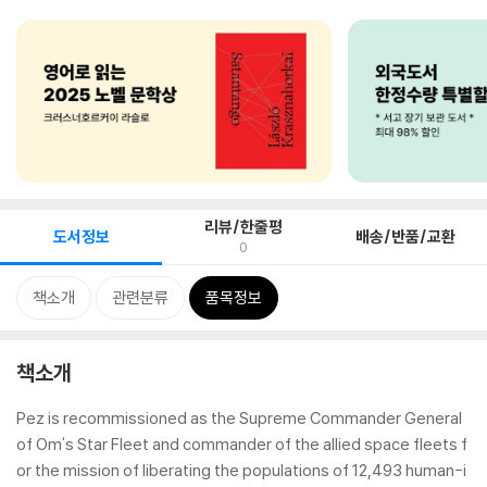
리뷰/한줄평
도서정보
배송/반품/교환
0
책소개
관련분류
품목정보
책소개
Pez is recommissioned as the Supreme Commander General
of Om's Star Fleet and commander of the allied space fleets f
or the mission of liberating the populations of 12,493 human-i