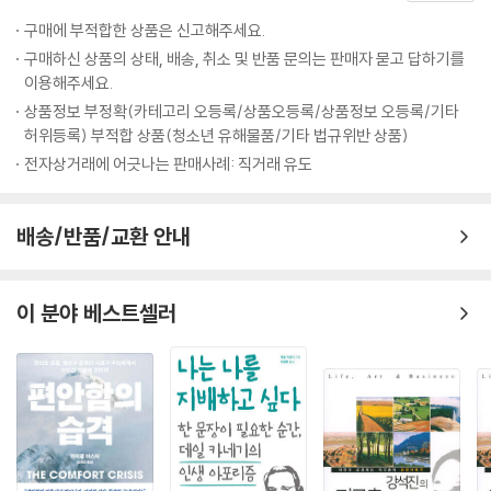
휘해 모든 상황에 적응해나간다. 오늘날 고양이들이 가진 언어 신호, 즉 수
과 고양이의 관계를 추적하고, 고독한 포식자였던 고양이들이 어떻게 우리
다스럽게 움직이는 꼬리와 쫑긋거리는 귀, 부드러운 야옹 소리와 사랑이
구매에 부적합한 상품은 신고해주세요.
삶의 중요한 일부가 되었는지 수수께끼를 풀어나간다. 올해 나온 책 중 가
인간과 함께한 고양이의 운명은 롤러코스터와 비슷했다. 대담하거나 수줍
담긴 몸 비비기는 모두 고양이가 인간과 함께하며 새로 개발한 언어다. 때
구매하신 상품의 상태, 배송, 취소 및 반품 문의는 판매자 묻고 답하기를
장 읽을 만한 훌륭한 책이다.
은 성격이 어느 한 순간에 유리하거나 불리해질 수 있었기 때문이다. 고대
로 인간들은 고양이가 개에 비해 소통 능력이 떨어진다고 생각하지만, 우
이용해주세요.
- 버네사 우즈 (『다정한 것이 살아남는다』·『개는 천재다』 공동 저자)
이집트에서 고양이는 성격이 어떻든 사람들의 존중을 받으면서 번성할 수
리는 고양이가 야생을 쓸쓸히 거닐던 단독생활자였다는 것을 잊어서는 안
상품정보 부정확(카테고리 오등록/상품오등록/상품정보 오등록/기타
있었다. 반면 중세 시대에는 수줍은 고양이가 이득을 봤을 수도 있다. 당시
된다. 지금 당신과 눈을 맞춰 인사하는 고양이는 그 조상들이 오랜 시간 동
허위등록) 부적합 상품(청소년 유해물품/기타 법규위반 상품)
고양이는 사람들의 핍박을 받았기 때문에 가능한 한 눈에 띄지 않는 것이
집사라면 누구나 자기 고양이가 무슨 생각을 하는지 알고 싶어 한다. 이 책
안 꾸준한 노력으로 이뤄낸 성과다.
전자상거래에 어긋나는 판매사례: 직거래 유도
최선이었기 때문이다.
은 고양이가 어떻게 의사소통하는지, 어떻게 우리 삶 속에서 고양이와 더
---「동물도 성격이 있을까」중에서
나은 관계를 맺을 수 있는지에 대해 매우 흥미롭고 근거 있는 가이드를 제
고양이에 대한 고정관념을 깨부수다!
배송/반품/교환 안내
시한다. 모든 고양이는 자신의 집사가 이 책을 읽기를 바랄 것이다!
인간을 포기하지 않은 고양이의 놀라운 적응력
가장 부정적인 평가를 받은 고양이는 단연 검은 고양이다. 주술과 악마, 일
- 미켈 델가도 (『고양이 본능 사전』 공동 저자)
부 지역에서는 불운과 연관되는 검은 고양이는 그 오명을 떨쳐내는 데 많
이 책은 고양이라는 매력적이고도 미스터리한 존재를 해석하기 위해 평생
은 어려움을 겪어왔다. 게다가 요즘은 사진을 찍을 때 잘 나오지 않는다는
이 분야 베스트셀러
을 바친 전 세계 연구자들의 최신 기록을 담고 있다. 그 가운데 하나는 고양
저자 세라 브라운은 고양이를 잘 안다. 고양이 전문가의 깊은 과학적 지식
이유로도 기피의 대상이 된다. 검은 고양이의 감정을 읽는 것이 더 어렵다
이의 성격 연구다. 연구자들은 고양이가 호기심이 많은 동시에 외향적이고
과 실제 에피소드들이 매혹적으로 버무려진 이 책은 애묘인들에게 재미와
는 편견도 검은 고양이 입양을 주저하게 만드는 것으로 보인다. 구조 센터
상냥할 수도 있고, 활동적이면서도 혼자 지내려고 하는 성향이 강할 수 있
정보를 동시에 선사할 것이다.
의 검은 고양이 입양 현황을 살펴보면, 새끼고양이든 성묘든 검은 고양이
음을 다섯 가지 지표를 통해 보여준다. 이렇게 가지각색의 성격을 가진 고
- 존 브래드쇼 (『캣 센스』·『고양이 훈련시키기The Trainable Cat』 저자)
는 검은색이 아닌 고양이에 비해 입양되는 데 2일에서 6일이 더 걸리며,
양이들은 시대에 따라 다르게 적응해왔다. 현대사회의 고양이들도 마찬가
‘턱시도’ 고양이처럼 흰색 털과 검은색 털이 섞인 고양이에 비해서도 3일
지다. 다만 그들이 가진 공통점은, 고양이는 우리가 생각하는 것보다 훨씬
정도 늦게 입양되는 것으로 나타났다.
고양이들이 왜 그렇게 행동하는지에 대해 역사는 깨달음을 주고 과학은 강
더 많이 우리를 의식하고 관찰하며 자신의 행동을 바꾸고 있다는 것이다.