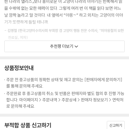
한 나라의 앨리스』보다 흥미로운 이 고양이 나라의 이야기는 반복해서 읽
효과적인 방법은 없었을 테다.
용에 따뜻한 숨결을 부여한다.
을 수밖에 없는 묘한 매력이 있다. 그렇게 여러 번 이 책을 읽다 보면 어느
---「고양이가 야옹거리는 이유」중에서
날 깜짝 놀라고 말 것이다. 내 옆에서 “야옹~” 하고 외치는 고양이의 이야
그동안 어디에서도 들을 수 없었던 고양이의 긴 역사,
기가 또렷하게 들릴 테니까.
사람들이 흔히 슬프다고 느끼는 고양이의 특별한 발성이 있다. 바로 ‘소리
그들의 파란만장한 스토리가 펼쳐진다!
없는 야옹’이다. 이 발성은 매우 효과적이며, 폴 갈리코가 재미있고 매력적
- 김명철 (한국고양이수의사회 부회장 겸 고양이 행동 전문 수의사, 『미야옹철의 묘한
인 책 《멍청한 인간들과 공존하는 몇 가지 방법》에서 다루기도 했다. 고양
진료실』 저자)
고양이의 본래 모습이 지금과 달랐다면, 믿어지겠는가? 허스키한 울음소
이는 최대한 인간의 심금을 울려야 하는 순간을 위해 ‘소리 없는 야옹’을 비
추천평 더보기
리, 진한 얼룩무늬와 긴 다리, 동족과의 만남을 피해 쓸쓸히 거닐던 고독한
축해두는 모양이다. 일단 사람의 시선을 끈 뒤 소리 없이 입만 뻐끔거리며
드디어 고양이들이 어떤 인정을 받아야 마땅한지 알려주는 훌륭한 목소리
포식자였던 고양이는, 여전히 남아 있는 날카로운 이빨과 발톱이 보여주듯
애원하는 눈빛을 보낸다. 갈리코는 이 책에서 고양이들에게 다음과 같은
가 등장했다. 세라 브라운의 고양이 연구에는 전염성 강한 매력과 기쁨이
야생의 거친 사냥꾼이었다. 수많은 동물을 두려움에 떨게 했던 고양이는
장난기 어린 조언을 남겼다. “남용해서는 안 되며, 적절한 순간을 위해 아
가득하다. 고대 서아시아의 ‘비옥한 초승달 지역’으로 거슬러 올라가 인간
상품정보안내
어느 날 인간의 역사에 끼어들었다. 고대 이집트에서는 미라가 되어 신에
껴두어야 한다.”
과 고양이의 관계를 추적하고, 고독한 포식자였던 고양이들이 어떻게 우리
게 바쳐지고, 13세기 유럽에서는 마녀를 돕는 조력자로 몰려 억울하게 화
---「무슨 말을 하는 걸까」중에서
주문 전 중고상품의 정확한 상태 및 재고 문의는 [판매자에게 문의하기]
삶의 중요한 일부가 되었는지 수수께끼를 풀어나간다. 올해 나온 책 중 가
형당했다. 영국에서는 흑사병의 원인으로 오해받아 무자비하게 학살당하
를 통해 문의해 주세요.
장 읽을 만한 훌륭한 책이다.
는 등 수많은 수난을 겪기도 했다. 그러나 살아남은 고양이들은 포기하지
만약 무릎 위에 앉은 고양이를 쓰다듬을 때 꼬리가 씰룩거리다 갑자기 격
주문완료 후 중고상품의 취소 및 반품은 판매자와 별도 협의 후 진행 가능
않고 자신만의 언어를 개발했고, 마침내 인간과 소통하는 방법을 알아냈
- 브라이언 헤어 (『다정한 것이 살아남는다』·『개는 천재다』 공동 저자)
렬하게 흔들리기 시작한다면 고양이가 과도한 자극을 받고 있다는 뜻이므
합니다. 마이페이지 > 주문내역 > 주문상세 > 판매자 정보보기 > 연락처
다.
로 문의해 주세요.
로 당장 쓰다듬기를 멈춰야 한다. 그렇지 않으면 손을 물릴 수도 있다. 알퐁
드디어 고양이들이 어떤 인정을 받아야 마땅한지 알려주는 훌륭한 목소리
스 그리말디가 말했듯 “고양이 꼬리가 좌우로 격렬하게 움직이는 것은 죽
저자가 밝혀낸 고양이의 언어 개발 능력은 상상 이상이다. 고양이는 주변
가 등장했다. 세라 브라운의 고양이 연구에는 전염성 강한 매력과 기쁨이
기 아니면 살기로 싸우겠다는 뜻”이다.
의 일에 무심하다는 편견과 달리 관찰력이 뛰어나고, 대단한 유연성을 발
부적합 상품 신고하기
가득하다. 고대 서아시아의 ‘비옥한 초승달 지역’으로 거슬러 올라가 인간
신고하기
---「머리부터 꼬리까지, 온몸으로 말해요」중에서