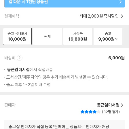
앱 다운 시 1천원 상품권
결제혜택
최대 2,000원 즉시할인
중고 국내도서
새상품
중고
원제
18,000
원
19,800
원
9,900
원~
배송비
6,000원
동근엄마서점
에서 직접배송
도서산간/제주지역의 경우 추가 배송비가 발생할 수 있습니다.
출고 이후 1~2일 이내 수령
판매자
동근엄마서점
32명 평가
중고샵 판매자가 직접 등록/판매하는 상품으로 판매자가 해당