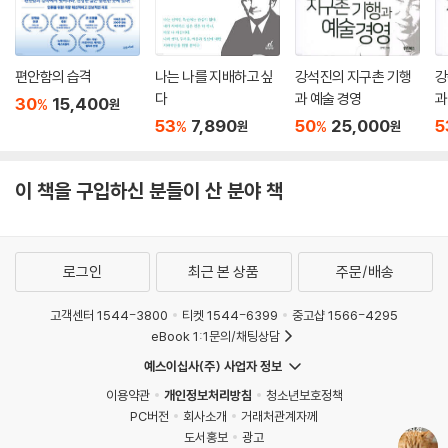
---「털 색깔이 성격을 말해준다면」중에서
력한 통찰을 제공한다. 고양이를 사랑하는 사람이라면 이 책을 꼭 책장에
현대식 물건이 가득한 요즘의 집은 고양이에게는 매우 낯선 환경이지만 고
추가하고 싶을 것이다.
양이는 인간의 곁에서 함께 살기 위해 놀라운 적응력과 눈물겨운 노력을
고양이 옹호론자 중에는 고양이도 개처럼 유용하다는 것을 보여주기 위해
- [퍼블리셔스 위클리]
보여주었다. 우리가 고양이라는 완벽한 동반자를 얻을 수 있었던 것은 고
유익한 ‘역할’을 찾아내려고 하는 사람들도 있었다. 이런 노력을 보여준 대
편안함의 습격
나는 나를 지배하고 싶
강석진의 지구촌 기행
강
양이가 인간을 포기하지 않은 덕분이다. 집사들은 이 책을 통해 그동안 몰
표적인 예는 1870년대의 ‘집고양이 지위 향상을 위한 벨기에 협회’다. 이
다
과 예술 경영
과
30
15,400
%
원
랐던 고양이들의 노력과 끈기, 그리고 인간을 향한 애정을 알게 될 것이다.
고양이에 대한 놀라운 사실들로 가득한 책. 애묘인이라 자부하는 저자는
단체는 고양이의 재능이 제대로 활용되지 않고 있다고 판단했고, 고양이가
53
7,890
50
25,000
5
%
%
원
원
기존의 어떤 고정관념들을 깨부수는 데 전념하며, 집고양이들이 지금껏 이
할 수 있는 일을 생각해냈다. 고양이는 길 찾기 능력이 뛰어나므로 우편배
고양이의 언어를 제대로 이해하고 싶어 하는
룬 업적을 축하하기로 작정했다.
달 일을 시키면 된다고 생각한 것이다.
고양이 집사들을 위한 필독서!
이 책을 구입하신 분들이 산 분야 책
- [월스트리트 저널]
---「우리가 고양이를 키우는 이유」중에서
고대부터 현대에 이르기까지, 고양이는 잠시도 멈추지 않고 새로운 신호를
놀라운 사실은 고양이가 자신의 언어와 매우 다른 인간의 언어를 활용하
만들며 인간과 더 원활히 소통하기 위해 노력해왔다. 그렇다면 집사들도
고, 인간에 맞춰 의사소통 방식을 조정함으로써 우리의 관심을 끌고 원하
로그인
최근 본 상품
주문/배송
이대로 머물러서는 안 된다. 맛있는 간식과 따뜻한 손길로도 고양이를 어
는 것을 말하려고 노력했다는 점이다. 고양이는 대부분의 사람들이 생각하
느 정도 만족시킬 수 있지만, 진정 그들을 행복하게 만들기 위해서는 고양
는 것보다 훨씬 더 우리를 잘 이해한다. 고양이와 인간의 의사소통은 이제
고객센터 1544-3800
티켓 1544-6399
중고샵 1566-4295
이의 언어를 제대로 이해해야 한다. 저자는 고양이와 인간의 관계는 이제
eBook 1:1문의/채팅상담
진화할 만큼 진화한 것일까? 고양이가 인간 세상에 적응하는 데 뛰어난 재
부터 시작이라고 말한다. 의욕 넘치는 고양이는 앞으로도 계속 우리에게
능을 가지고 있다는 점을 고려하면 여기가 끝일 가능성은 없어 보인다.
예스이십사(주) 사업자 정보
말을 건넬 것이다. 우리는 눈과 귀를 활짝 열고 그들의 말을 받아들일 준비
---「에필로그」중에서
만 하면 된다. 물론, 이 책의 도움을 받는다면 더 수월해질 것이다.
이용약관
개인정보처리방침
청소년보호정책
PC버전
회사소개
거래처관계자께
도서홍보
광고