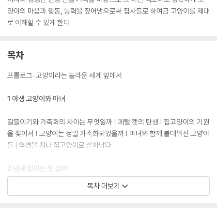
양이의 마음과 행동, 능력을 짚어냄으로써 집사들로 하여금 고양이를 제대
로 이해할 수 있게 한다.
목차
프롤로그: 고양이라는 놀라운 세계 앞에서
1 야생 고양이와 마녀
길들이기와 가축화의 차이는 무엇일까 | 페럴 캣의 탄생 | 집고양이의 기원
을 찾아서 | 고양이는 정말 가축화되었을까 | 마녀와 함께 불태워진 고양이
들 | 역경을 지나 집고양이로 살아남다
2 냄새 없이는 못 살아
목차 더보기
고양이의 아주 독특한 후각 세계 | 끔찍한 오줌 냄새는 집사의 숙명 | 고양
이가 소파를 긁는 진짜 이유 | 집사의 후각도 그렇게 나쁘진 않아 | 저항할
수 없는 캣닙의 유혹