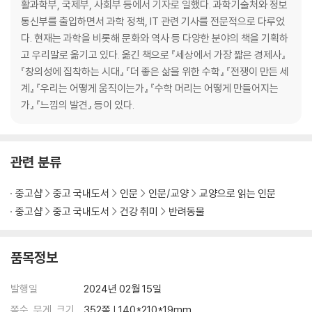
활과학부, 국제부, 사회부 등에서 기자로 일했다. 과학기술처와 정보
눈을 통해 배워요 | 고양이와 까꿍 놀이 | 절대 고양이를 똑바로 쳐다봐선
통신부를 출입하면서 과학 정책, IT 관련 기사를 전문적으로 다루었
안 돼 | 집사의 도움이 필요한 순간 | 무엇을 보고 있는 걸까 | 고양이는 가
다. 현재는 과학을 비롯해 문화와 역사 등 다양한 분야의 책을 기획하
리키기의 의미를 알까 | 천천히 눈을 깜빡이면
고 우리말로 옮기고 있다. 옮긴 책으로 『세상에서 가장 짧은 경제사』
『창의성에 집착하는 시대』 『더 좋은 삶을 위한 수학』 『전쟁이 만든 세
7 고양이의 성격을 파헤치다
계』 『우리는 어떻게 움직이는가』 『수학 머리는 어떻게 만들어지는
가』 『느낌의 발견』 등이 있다.
동물도 성격이 있을까 | 고양이의 다섯 가지 성격 유형 | 고양이 성격에 영
향을 미치는 환경적 요인 | 숨길 수 없는 아비고양이의 유전자 | 털 색깔이
성격을 말해준다면 | 집사 따라 달라지는 성격
관련 분류
8 함께라서 더 즐거운
중고샵
중고 국내도서
인문
인문/교양
교양으로 읽는 인문
중고샵
중고 국내도서
건강 취미
반려동물
낯선 고양이와 친해지는 법 | 우리가 고양이를 키우는 이유 | 반려동물이
주는 행복을 수치화한다면 | 집사와 고양이의 관계 유형 테스트 | 집고양이
의 스트레스 줄이기 노하우 | 집사의 표정을 보고 감정 알아맞히기
품목정보
에필로그: 그 어느 동물보다 뛰어난 고양이의 적응력
발행일
2024년 02월 15일
감사의 말
쪽수, 무게, 크기
352쪽 | 140*210*19mm