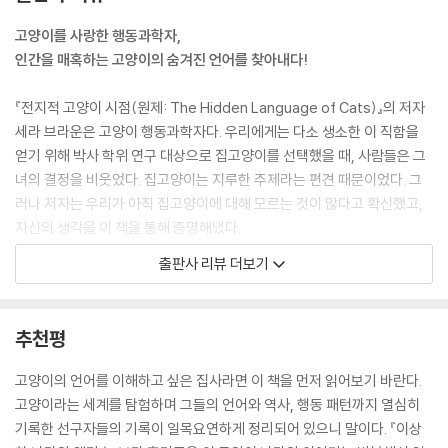
돼 있다는 것이 밝혀졌기 때문이다. 특정한 홉으로 만든 맥주, 갓 짜낸 자몽
즙에도 이 ‘고양이’ 성분이 포함돼 있다. 티올 분자는 고농도로 존재할 때는
고양이를 사랑한 행동과학자,
지독한 냄새를 풍기지만, 아주 낮은 농도로 존재할 때는 산뜻한 맛이 나는
인간을 매혹하는 고양이의 숨겨진 언어를 찾아내다!
소비뇽 블랑에서처럼 과일 향을 낸다.
---「끔찍한 오줌 냄새는 집사의 숙명」중에서
『전지적 고양이 시점(원제: The Hidden Language of Cats)』의 저자
세라 브라운은 고양이 행동과학자다. 우리에게는 다소 생소한 이 직함을
고양이 주인들에게 자신이 키우는 고양이와 낯선 고양이의 냄새를 맡게 했
얻기 위해 박사 학위 연구 대상으로 집고양이를 선택했을 때, 사람들은 그
을 때 그들이 정답을 맞힌 비율은 무작위적인 선택에 비해 높지 않았다. 이
녀의 결정을 비웃었다. 집고양이는 지루한 주제라는 편견 때문이었다. 그
결과는 다른 실험에서 개 주인이 냄새로 자신이 키우는 개를 식별해낸 비
러나 저자는 우리가 아직 집고양이에 대해 모르는 것이 많다고 확신했고,
율이 88.5%에 이른 것과는 대조적이다. 고양이는 자신의 몸을 매우 열심
자신의 생각을 이 책을 통해 증명해냈다.
히 그루밍하기 때문에 개보다 냄새가 덜 난다는 데 그 이유가 있는 것 같다.
출판사 리뷰 더보기
---「집사의 후각도 그렇게 나쁘진 않아」중에서
이 책에는 세라 브라운이 수십 년에 걸친 문헌연구와 관찰을 통해 알아낸
고양이의 역사와 인간과 소통하기 위해 힘써온 고양이의 노력이 담겨 있
고양이는 왜 우리에게 야옹거리는 걸까? 고양이들은 인간과 1만 년이라는
다. 그동안 사람들이 인식하지 못했던 고양이의 숨겨진 언어를 하나하나
추천평
긴 세월을 함께하면서 인간이 냄새, 꼬리나 귀의 움직임으로 발하는 미묘
보여줌으로써 고양이들이 어떻게 인간을 매혹했는지 들려준다. 고양이가
한 신호들, 즉 고양이의 언어를 잘 이해하지 못한다는 것을 알게 된 모양이
주인공으로 등장하는 고대 문헌 속 옛 이야기들과 저자가 직접 만난 고양
고양이의 언어를 이해하고 싶은 집사라면 이 책을 먼저 읽어보기 바란다.
다. 고양이들은 사람의 주의를 끌기 위해서는 소리를 내야 한다는 것을, 그
이들의 귀엽고 우스꽝스러운 에피소드들은 꼼꼼하고 체계적인 연구 사이
고양이라는 세계를 탐험하며 그들의 언어와 역사, 행동 패턴까지 열심히
것도 많이 내야 한다는 것을 알게 되었다. 적응력이 뛰어난 고양이에게 새
에서 웃음을 더한다. 이 책이 지닌 또 하나의 매력 포인트는 본문 곳곳에 배
기록한 선구자들의 기록이 일목요연하게 정리되어 있으니 말이다. 『이상
끼고양이 시절 어미의 관심을 끌기 위해 냈던 발성을 사용하는 것보다 더
치된 고양이 삽화로, 저자의 딸이 그린 이 그림들은 다소 딱딱할 수 있는 내