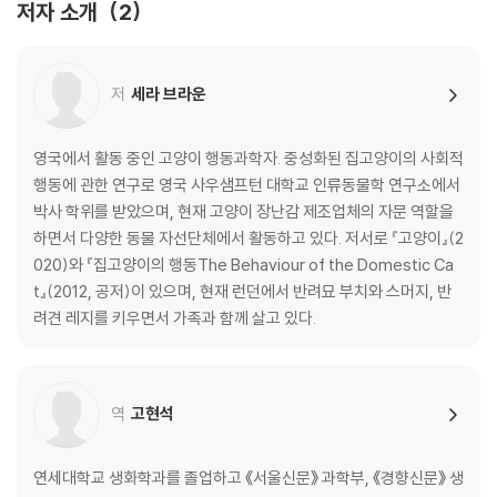
저자 소개
2
3 고양이는 오늘도 말한다
저
세라 브라운
고양이가 야옹거리는 이유 | 무슨 말을 하는 걸까 | 고양이에게 말 거는 법 |
집사를 매료하는 목소리 | 아직 할 말이 남았다옹
영국에서 활동 중인 고양이 행동과학자. 중성화된 집고양이의 사회적
4 수다스러운 꼬리와 표정이 풍부한 귀
행동에 관한 연구로 영국 사우샘프턴 대학교 인류동물학 연구소에서
박사 학위를 받았으며, 현재 고양이 장난감 제조업체의 자문 역할을
꼬리가 말하는 것들 | 꼬리를 치켜세우는 행동의 기원 | 머리부터 꼬리까
하면서 다양한 동물 자선단체에서 활동하고 있다. 저서로 『고양이』(2
지, 온몸으로 말해요 | 꼬리가 보내는 의외의 메시지들
020)와 『집고양이의 행동The Behaviour of the Domestic Ca
t』(2012, 공저)이 있으며, 현재 런던에서 반려묘 부치와 스머지, 반
5 스킨십의 마법
려견 레지를 키우면서 가족과 함께 살고 있다.
고양이의 알로그루밍이 가진 반전 | 알로러빙으로 인사하기 | 쓰다듬기가
주는 놀라운 효과 | 집사를 위한 문지르기 축제 | 고양이가 갑자기 손을 문
역
고현석
다면
6 눈으로 나누는 대화
연세대학교 생화학과를 졸업하고 《서울신문》 과학부, 《경향신문》 생