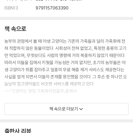
본문의 주
ISBN13
9791157063390
책 속으로
농부의 관점에서 볼 때 야생 고양이는 기존의 가축들과 달리 가축화에 전
혀 적합하지 않은 동물이었다. 사회성이 전혀 없었고, 특정한 종류의 고기
만 먹었으며, 무엇보다도 사람의 명령에 거의 복종하지 않았기 때문이다.
따라서 이들을 집에서 키웠을 가능성은 거의 없지만, 초기의 농부들은 야
생 고양이가 쥐를 잡아주고 일종의 무료 해충 제거 서비스도 제공한다는
사실을 알게 되면서 이들의 존재를 용인했을 것이다. 그 후손 중 하나인 오
늘날의 집고양이들도 비슷한 서비스를 제공하고 있다.
---「고양이는 정말 가축화되었을까」중에서
흥미로운 것은 사람들이 고양이 오줌 냄새와 특정한 식물 또는 음식의 냄
책 속으로 더보기
새가 비슷하다고 느낄 때가 많다는 것이다. 냄새에 대한 상상을 너무 많이
해서 그런 걸까? 그건 아닌 것 같다. 고양이 오줌에서 냄새를 발생시키는
티올 성분이 소비뇽 블랑이라는 청포도 품종이나 블랙커런트 등에도 포함
출판사 리뷰