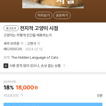
미리보기
공유하기
전지적 고양이 시점
중고도서
고양이는 어떻게 인간을 매혹하는가
세라 브라운
저
고현석
역
메디치미디어
2024.02.15.
원제
The Hidden Language of Cats
사용 흔적 많이 있으나, 손상 없는 상품
중
22,000
원
18
18,000
YES포인트
0원