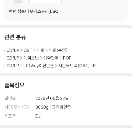
런던 심포니 오케스트라,LSO
관련 분류
CD/LP
OST
영화
영화(수입)
CD/LP
예약음반
예약판매
POP
CD/LP
LP(Vinyl) 전문관
사운드트랙(OST) LP
품목정보
발매일
2026년 05월 22일
시간/무게/크기
3000g | 크기확인중
제조국
EU