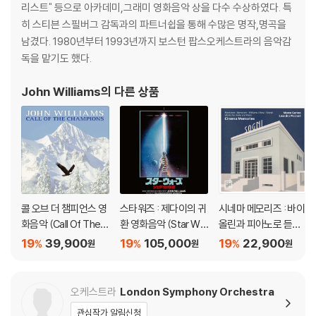
리스트" 등으로 아카데미,그래미 영화음악 상을 다수 수상하였다. 특
히 스티븐 스필버그 감독과의 파트너쉽을 통해 수많은 명작,명곡을
※ 반품/교환 안내
남겼다. 1980년부터 1993년까지 보스턴 팝스오케스트라의 음악감
1) 불량으로 인한 반품/교환 요청 시에는 불량 확인을 위해 개봉 시의 동영
독을 맡기도 했다.
상을 요청할 수 있으며, 동영상이 없는 경우 반품/교환이 제한될 수 있습니
다.
John Williams
의 다른 상품
관련 사진과 동영상 및 재생 기기 모델명을 첨부하여 첨부하여 고객센터에
문의 바랍니다.
2) LP는 잦은 배송 과정에서 재킷에 손상이 발생할 가능성이 높고 재판매
가 어려우므로 신중한 구매를 부탁드립니다.
콜 오브 더 챔피언스 영
스타워즈 : 제다이의 귀
시네마 메모리즈 : 바이
화음악 (Call Of The C
환 영화음악 (Star War
올린과 피아노로 듣는
hampions OST) [옥
s : Return Of The Je
영화 모음곡 (Cinema
19
39,900
19
105,000
19
22,900
%
%
%
원
원
원
색 컬러 LP]
di OST by John Willia
Memories)
ms) [그린 컬러 LP]
오케스트라
London Symphony Orchestra
관심작가 알림신청