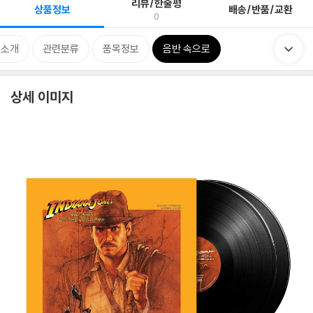
리뷰/한줄평
상품정보
배송/반품/교환
0
 소개
관련분류
품목정보
음반 속으로
상세 이미지