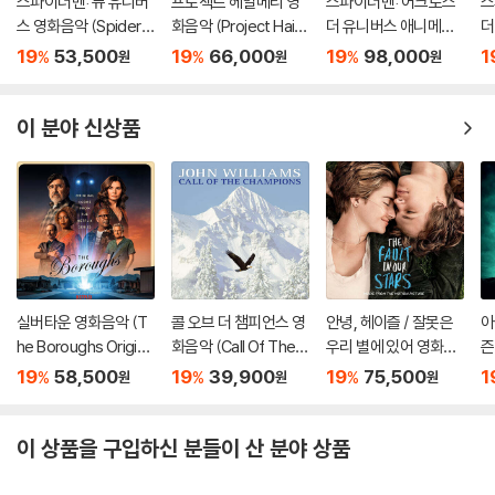
스파이더맨: 뉴 유니버
프로젝트 헤일메리 영
스파이더맨: 어크로스
스
스 영화음악 (Spider-
화음악 (Project Hail
더 유니버스 애니메이
더
Man: Into The Spide
Mary - Original Soun
션 음악 (Spider-Man:
션
19
53,500
19
66,000
19
98,000
1
%
%
%
원
원
원
r-Verse OST) [LP]
dtrack)
Across the Spider-
A
Verse OST) [2LP]
V
이 분야 신상품
실버타운 영화음악 (T
콜 오브 더 챔피언스 영
안녕, 헤이즐 / 잘못은
아
he Boroughs Origina
화음악 (Call Of The C
우리 별에 있어 영화음
즌
l Score From the Ne
hampions OST) [옥
악 (The Fault In Our
r:
19
58,500
19
39,900
19
75,500
1
%
%
%
원
원
원
tflix Series) [옐로우
색 컬러 LP]
Stars OST) [그린 컬
r
마블 컬러 LP]
러 2LP]
ck
S
이 상품을 구입하신 분들이 산 분야 상품
블