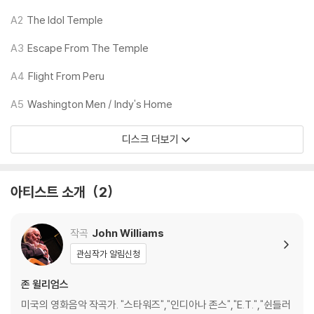
렁거리거나 휘어지는 경우가 있습니다.
A2
The Idol Temple
재생이 불안정한 경우 스태빌라이저를 사용하시면 좀 더 안정적인 재생이
가능합니다.
A3
Escape From The Temple
2) 재생 음역의 왜곡을 최소화 하고 반복 재생시에도 최대한 일관되게 유
지되도록 디스크 센터 홀 구경이 작게 제작되는 경우가 있습니다. 턴테이
A4
Flight From Peru
블 스핀들에 맞지 않는 경우에는 전용 제품 등을 이용하여 센터 홀을 조정
A5
Washington Men / Indy's Home
하시면 해결됩니다.
3) 디스크에 미세한 잔 흠집이 남아있거나 인쇄 면이 깨끗하지 않은 경우
디스크 더보기
가 있으며, 이는 상품의 불량이 아닙니다. 단, 재생에 이상이 있는 경우에는
불량으로 인한 반품/교환이 가능합니다
아티스트 소개
2
※ 컬러 디스크
아래에 해당하는 경우는 불량이 아니므로 개봉 후 반품/교환이 불가합니
다.
작곡
John Williams
1) 컬러 디스크는 웹 이미지와 실제 색상이 차이가 날 수 있습니다.
관심작가 알림신청
2) 컬러 디스크의 특성상 제작 공정시 앨범마다 색상 차이가 나는 경우도
있습니다.
존 윌리엄스
3) 컬러 디스크는 제작 과정에서 다른 색상 염료가 섞여 얼룩과 번짐, 반점
미국의 영화음악 작곡가. "스타워즈","인디아나 존스","E.T.","쉰들러
등이 발생할 수 있습니다.