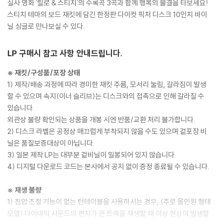
실사 영화 '릴로 & 스티치'의 수록곡 3곡과 함께 행복의 물결을 타보세요!
스티치 테마의 보드 재킷에 담긴 한정판 다이컷 픽처 디스크 10인치 바이
닐 싱글로 만나보실 수 있다.
LP 구매시 참고 사항 안내드립니다.
※ 재킷/구성품/포장 상태
1) 제작/배송 과정에 따라 경미한 재킷 주름, 모서리 눌림, 갈라짐이 발생
할 수 있으며 속지(이너 슬리브)는 디스크와의 접촉으로 인해 갈라질 수
있습니다.
외관상 불량 확인되는 상품을 개봉 시엔 반품/교환 처리 불가합니다.
2) 디스크 라벨은 공정상 매끄럽게 부착되지 않을 수도 있으며 겉포장 비
닐은 품질보증대상이 아닙니다.
3) 일본 제작 LP는 대부분 겉비닐이 밀봉되어 있지 않습니다.
4) 디지털 다운로드 코드는 본사에서 공지 없이 증정 종료될 수 있습니다.
※ 재생 불량
1) 침압 조절 기능이 없는 턴테이블을 사용하시는 경우, (주로 올인원 형태
모델) 다이내믹 사운드의 편차가 큰 트랙을 재생할 때 이상 현상이 발생할