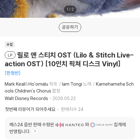
1
/
2
공유하기
수입
릴로 앤 스티치 OST (Lilo & Stitch Live-
LP
action OST) [10인치 픽쳐 디스크 Vinyl]
한정반
Mark Keali'i Ho'omalu
작곡
Iam Tongi
노래
Kamehameha Sch
ools Children's Chorus
합창
Walt Disney Records
2026.05.22.
첫번째 리뷰어가 되어주세요
판매지수
24
예스24 음반 판매 수량은
와
집계에
반영됩니다.