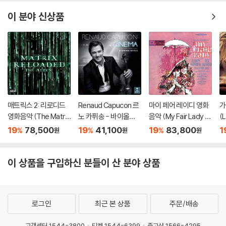
V
이 분야 신상품
매트릭스 2: 리로디드
Renaud Capucon 르
마이 페어 레이디 영화
가
영화음악 (The Matri
노 카퓌송 - 바이올린
음악 (My Fair Lady O
(
x: Reloaded OST)
으로 연주한 영화음악
ST) [블루 컬러 2LP]
ll
19
78,500
19
41,100
19
83,800
1
%
%
%
원
원
원
[3LP]
(Cinema) [UHQCD]
u
ic
[
이 상품을 구입하신 분들이 산 분야 상품
로그인
최근 본 상품
주문/배송
고객센터 1544-3800
티켓 1544-6399
중고샵 1566-4295