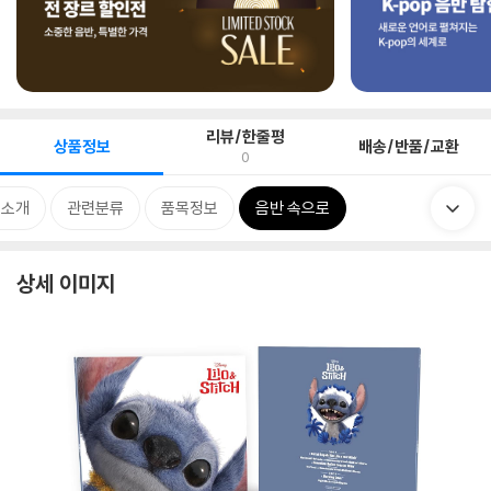
리뷰/한줄평
상품정보
배송/반품/교환
0
 소개
관련분류
품목정보
음반 속으로
상세 이미지