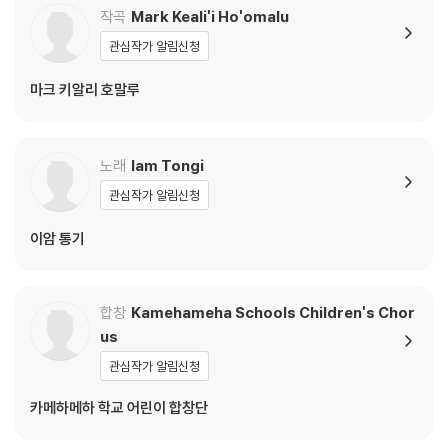
작곡
Mark Keali'i Ho'omalu
※ 컬러 디스크
관심작가 알림신청
아래에 해당하는 경우는 불량이 아니므로 개봉 후 반품/교환이 불가합니
마크 키알리 호말루
다.
1) 컬러 디스크는 웹 이미지와 실제 색상이 차이가 날 수 있습니다.
2) 컬러 디스크의 특성상 제작 공정시 앨범마다 색상 차이가 나는 경우도
있습니다.
노래
Iam Tongi
3) 컬러 디스크는 제작 과정에서 다른 색상 염료가 섞여 얼룩과 번짐, 반점
관심작가 알림신청
등이 발생할 수 있습니다.
이암 통기
※ 반품/교환 안내
1) 불량으로 인한 반품/교환 요청 시에는 불량 확인을 위해 개봉 시의 동영
상을 요청할 수 있으며, 동영상이 없는 경우 반품/교환이 제한될 수 있습니
합창
Kamehameha Schools Children's Chor
다.
us
관련 사진과 동영상 및 재생 기기 모델명을 첨부하여 첨부하여 고객센터에
관심작가 알림신청
문의 바랍니다.
2) LP는 잦은 배송 과정에서 재킷에 손상이 발생할 가능성이 높고 재판매
카메하메하 학교 어린이 합창단
가 어려우므로 신중한 구매를 부탁드립니다.