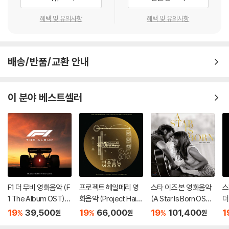
혜택 및 유의사항
혜택 및 유의사항
배송/반품/교환 안내
이 분야 베스트셀러
F1 더 무비 영화음악 (F
프로젝트 헤일메리 영
스타 이즈 본 영화음악
스
1 The Album OST)
화음악 (Project Hail
(A Star Is Born OST)
더
[골드 컬러 LP]
Mary - Original Soun
[2LP]
션
19
39,500
19
66,000
19
101,400
1
%
%
%
원
원
원
dtrack)
A