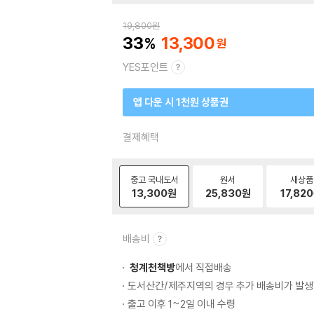
19,800
원
33
13,300
YES포인트
앱 다운 시 1천원 상품권
결제혜택
중고 국내도서
원서
새상품
13,300
원
25,830
원
17,820
배송비
청계천책방
에서 직접배송
도서산간/제주지역의 경우 추가 배송비가 발생
출고 이후 1~2일 이내 수령