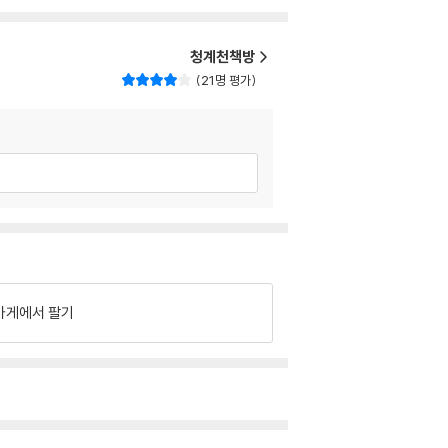
청계천책방
21명 평가
가게에서 팔기