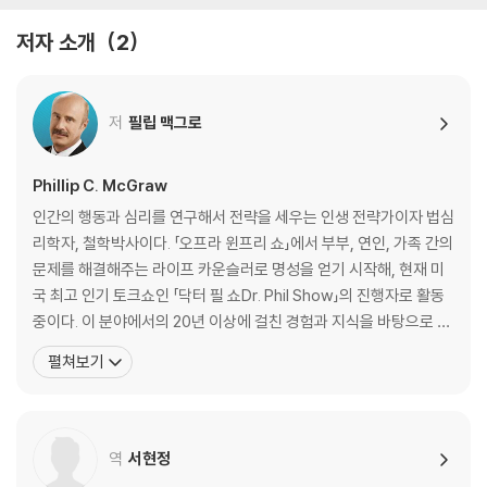
자신을 사랑해라, 그러면 그도 당신을 사랑하게 된다.
저자 소개
2
개성을 나타내라, 기억에 남는 존재가 돼야 한다
자신감을 보여라, 남자가 스스로 쫓아오도록!
자기 생각을 말해라, 예스 걸은 지루할 뿐이다
저
필립 맥그로
3장 사랑 앞에서 절박한 모습은 보이지 마라
일주일에 몇 시간을 연애에 투자하는가?
Phillip C. McGraw
과거 상처에 대한 두려움부터 떨쳐버려라
인간의 행동과 심리를 연구해서 전략을 세우는 인생 전략가이자 법심
남자 앞에서 절대 절박한 모습을 보이지 마라
리학자, 철학박사이다. 「오프라 윈프리 쇼」에서 부부, 연인, 가족 간의
사랑 게임의 승자처럼 생각하고 느끼고 행동하라
문제를 해결해주는 라이프 카운슬러로 명성을 얻기 시작해, 현재 미
항상 자신의 모습을 있는 그대로 받아들이자
국 최고 인기 토크쇼인 「닥터 필 쇼Dr. Phil Show」의 진행자로 활동
이제 달라진 생각만큼 달라진 사랑을 시작하자
중이다. 이 분야에서의 20년 이상에 걸친 경험과 지식을 바탕으로 한
인생 전략과 변화 프로그램을 통해 지금까지 수만 명의 사람들이 스
펼쳐보기
4장 그의 머릿속에 나를 각인시켜라
스로 정말 원하는 삶을 살 수 있도록 도와주었다. 미국 최고의 법률 컨
나의 진짜 모습, 남들에게는 어떻게 보일까?
설팅 사인 코트룸 사이언스Courtroom Sciences, Inc.의 공동 설
남과 잘 어울리는 스타일인가? 기억에 남는 모습을 보여라
립자이자 대표로
남을 보살펴 주는 성격인가? 자신의 장점으로 남자를 감싸라
역
서현정
자신의 관심사는 무엇인가? 남다른 가치관을 가져라