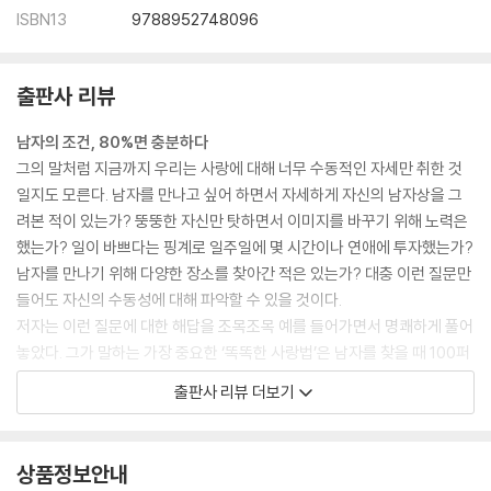
여자의 본능적인 안목으로 남자를 보자
ISBN13
9788952748096
내가 만난 남자, 나와 결혼은 할까?
사랑이 넘치는 자상한 아버지가 될 수 있을까?
출판사 리뷰
항상 나를 존중하고 소중하게 대할까?
이 남자한테 심각한 문제가 있는 건 아닐까?
남자의 조건, 80%면 충분하다
내가 바라는 남자의 조건에 얼마나 맞을까?
그의 말처럼 지금까지 우리는 사랑에 대해 너무 수동적인 자세만 취한 것
그를 파악하는 지름길은 진실한 대화다
일지도 모른다. 남자를 만나고 싶어 하면서 자세하게 자신의 남자상을 그
려본 적이 있는가? 뚱뚱한 자신만 탓하면서 이미지를 바꾸기 위해 노력은
8장 평생 후회 없는 남자 선택하기
했는가? 일이 바쁘다는 핑계로 일주일에 몇 시간이나 연애에 투자했는가?
결혼 후 후회하지 않는 최선의 남자 고르기
남자를 만나기 위해 다양한 장소를 찾아간 적은 있는가? 대충 이런 질문만
확실히 내 남자로 만드는 마지막 협상 기술
들어도 자신의 수동성에 대해 파악할 수 있을 것이다.
저자는 이런 질문에 대한 해답을 조목조목 예를 들어가면서 명쾌하게 풀어
9장 오래된 사랑 재충전하기
놓았다. 그가 말하는 가장 중요한 ‘똑똑한 사랑법’은 남자를 찾을 때 100퍼
차갑게 식어버린 사이, 다시 불을 지펴라
센트 완벽남을 찾기보다는 80퍼센트 조건의 남자를 찾으라고 충고하고
오래된 연인일수록 서로의 욕구를 파악하라
출판사 리뷰 더보기
있다. 눈을 낮추라는 것이 아니다. 눈높이는 더욱 까다롭게 높이되 그 조건
연인 관계를 더욱 돈독하게 만드는 방법
의 80퍼센트만 충족하는 남자를 찾고 나머지 20퍼센트 자신이 채워 넣으
완벽할 정도로 행복한 커플은 세상에 없다
라고 말하고 있다.
남녀 사이에는 항상 갈등과 사랑이 공존한다
상품정보안내
100퍼센트 완벽한 사람을 찾는 시간에 80퍼센트는 남자도 놓치고, 결국