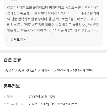
눈에 띄는 개성이 있는가? 보이는 것이 전부는 아니다
남자들의 관심을 끄는 긍정적인 자기 모습 5가지
이화여자대학교를 졸업했으며 명지대학교 사회교육원 번역작가 양
기억에 남느냐 남지 못하느냐, 그것이 문제이다
성과정을 수료했다. 현재 번역 에이전시 엔터스코리아에서 출판기획
및 전문 번역가로 활동 중이다. 옮긴 책으로는 『철도 네트워크 제국 1:
5장 남자의 진짜 속마음 엿보기
레일 헤드』, 『철도 네트워크 제국 2: 블랙 라이트 특급열차』, 『널 잊지
남자의 생각을 이해해야 마음도 사로잡는 법이다
않을게』, 『엔들링1-마지막 하나』, 『전사들 제3부: 셋의 힘1. 보이는
남자의 속마음을 쏙쏙 파헤친 남자의 진실 혹은 거짓!
것』 등 다수가 있다. 사막을 바다로 바꿔 준 은하수를 올려다보며 오
펼쳐보기
좀처럼 파악 안 되는 남자의 유별난 행동 양식
늘을 살아가고 싶은 한 사람. 겨울곰과 달콤슈가와 나를 아끼며 건강
짐승 같은 남자의 천성, 이해하고 받아들여라
하게 지치지 않고 번역하려 애쓰고 있다. 이화여자대학교를 졸업했으
며 명지대학교 사회교육원 번역
관련 분류
6장 최고의 애인을 만드는 6단계 전략
남자 만들기 1단계 _적당한 때와 장소 찾기
중고샵
중고 국내도서
자기관리
인간관계
남녀관계/연애
남자 만들기 2단계 _남녀친구 활용하기
남자 만들기 3단계 _대화로 접근하기
남자 만들기 4단계 _호감 주는 연기하기
품목정보
남자 만들기 5단계 _애 타게 만들기
남자 만들기 6단계 _신비감 유지하기
발행일
2007년 01월 15일
쪽수, 무게, 크기
282쪽 | 432g | 153*224*20mm
7장 남자의 사람됨을 판단하라