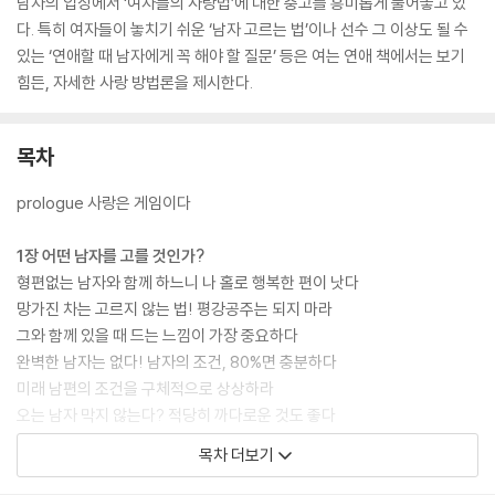
남자의 입장에서 ‘여자들의 사랑법’에 대한 충고를 흥미롭게 풀어놓고 있
다. 특히 여자들이 놓치기 쉬운 ‘남자 고르는 법’이나 선수 그 이상도 될 수
있는 ‘연애할 때 남자에게 꼭 해야 할 질문’ 등은 여는 연애 책에서는 보기
힘든, 자세한 사랑 방법론을 제시한다.
목차
prologue 사랑은 게임이다
1장 어떤 남자를 고를 것인가?
형편없는 남자와 함께 하느니 나 홀로 행복한 편이 낫다
망가진 차는 고르지 않는 법! 평강공주는 되지 마라
그와 함께 있을 때 드는 느낌이 가장 중요하다
완벽한 남자는 없다! 남자의 조건, 80%면 충분하다
미래 남편의 조건을 구체적으로 상상하라
오는 남자 막지 않는다? 적당히 까다로운 것도 좋다
목차 더보기
2장 자신을 사랑하면 그도 당신을 사랑한다
최고의 모습을 찾아라, 찾지 못하면 게임 끝이다!