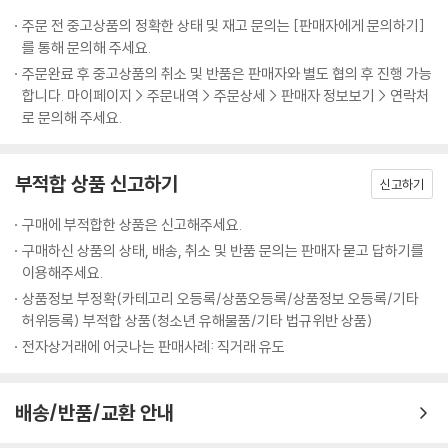
60퍼센트도 충족시키지 못하는 사람을 만나 한탄하며 살지도 모르는 일
epilogue
주문 전 중고상품의 정확한 상태 및 재고 문의는 [판매자에게 문의하기]
이기 때문이다. 완벽한 남자는 존재하지 않는다. 닥터 필의 똑똑한 사랑법
를 통해 문의해 주세요.
은 서로의 부족함을 함께 채워가면서 영원히 노력하며 살아가는 것이지,
주문완료 후 중고상품의 취소 및 반품은 판매자와 별도 협의 후 진행 가능
있지도 않는 완벽남을 찾아 인생을 허비하거나 허상의 남자를 만나 후회하
합니다. 마이페이지 > 주문내역 > 주문상세 > 판매자 정보보기 > 연락처
지는 말라는 것이다.
로 문의해 주세요.
부적합 상품 신고하기
남자가 쓴 진정한 여자연애백서
신고하기
아는 것이 힘이다. 이 책에는 남자들이 여자한테 공개하기 싫어하는 그들
구매에 부적합한 상품은 신고해주세요.
만의 욕구와 두려움이 소개되어 있다. 뿐만 아니라 남자들의 말과 행동을
구매하신 상품의 상태, 배송, 취소 및 반품 문의는 판매자 묻고 답하기를
분석하는 법도 담겨 있다. 남자들의 실체 폭로(?)야말로 여자들이 꼭 읽어
이용해주세요.
야 할 여자연애방법이 아닐까.
상품정보 부정확(카테고리 오등록/상품오등록/상품정보 오등록/기타
또한 이 책은 솔로 여성들의 연애론만을 다루고 있지는 않다. 사랑이 돈 문
허위등록) 부적합 상품(청소년 유해물품/기타 법규위반 상품)
제, 직장 문제, 일상의 자잘한 문제들에 치이다 보면 예전의 두근거림은 어
전자상거래에 어긋나는 판매사례: 직거래 유도
느새 사라지기 마련이다. 그것은 더 이상 사랑이 아니다. 필 박사는 사랑의
현재 상태를 파악하고 더욱 깊은 관계로 나아갈 수 있는 방법도 제시해 주
고 있다.
배송/반품/교환 안내
누구나 짝은 있다. 그리고 누구나 사랑과 기쁨으로 충만한 관계를 맺을 수