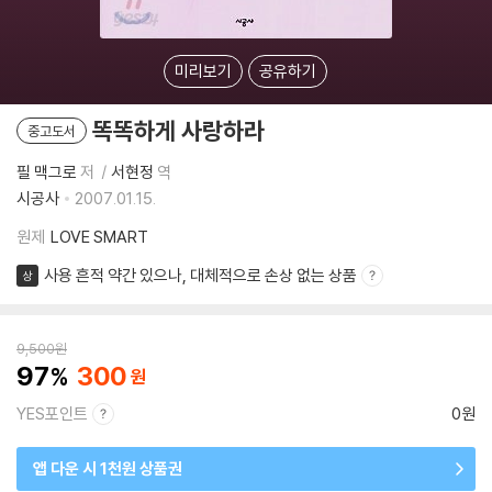
미리보기
공유하기
똑똑하게 사랑하라
중고도서
필 맥그로
저
서현정
역
시공사
2007.01.15.
원제
LOVE SMART
사용 흔적 약간 있으나, 대체적으로 손상 없는 상품
상
9,500
원
97
300
YES포인트
0원
앱 다운 시 1천원 상품권