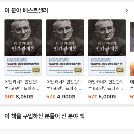
있다. 『똑똑하게 사랑하라』에는 서로에게 충실하고, 서로 사랑하고, 기쁨
으로 가득한 관계를 이룰 수 있는 비법이 숨겨져 있으며, 이미 사랑을 하고
이 분야 베스트셀러
있는 사람들이 새로운 열정을 불태울 수 있는 방법까지 소개되어 있다.
데일 카네기 인간관계
데일 카네기 인간관계
데일 카네기 인간관계
데
론 (50만부 돌파 초판
론 (50만부 돌파 초판
론 (50만부 돌파 초판
론
무삭제 완역본)
무삭제 완역본)
무삭제 완역본)
30
8,050
57
4,900
57
5,000
5
%
%
%
원
원
원
이 책을 구입하신 분들이 산 분야 책