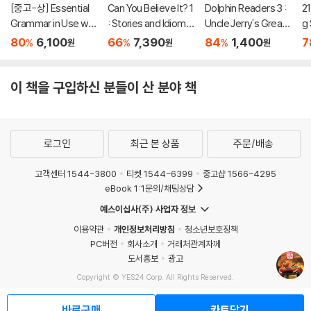
[중고-상] Essential
Can You Believe It? 1
Dolphin Readers 3 :
21
Grammar in Use wit
: Stories and Idioms
Uncle Jerry's Great I
g
h Answers : A Self-
from Real Life
dea
80
6,100
66
7,390
84
1,400
7
%
%
%
원
원
원
Study Reference an
d Practice Book for
Elementary Learner
이 책을 구입하신 분들이 산 분야 책
s of English
로그인
최근 본 상품
주문/배송
고객센터 1544-3800
티켓 1544-6399
중고샵 1566-4295
eBook 1:1문의/채팅상담
예스이십사(주) 사업자 정보
이용약관
개인정보처리방침
청소년보호정책
PC버전
회사소개
거래처관계자께
도서홍보
광고
Copyright © YES24 Corp. All Rights Reserved.
MATOM11
바로구매
카트담기