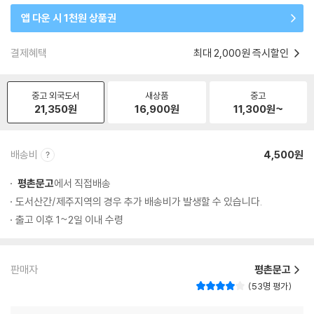
앱 다운 시 1천원 상품권
결제혜택
최대 2,000원 즉시할인
중고 외국도서
새상품
중고
21,350
원
16,900
원
11,300
원~
배송비
4,500원
평촌문고
에서 직접배송
도서산간/제주지역의 경우 추가 배송비가 발생할 수 있습니다.
출고 이후 1~2일 이내 수령
판매자
평촌문고
53명 평가