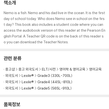
책소개
Nemo is a fish. Nemo and his dad live in the ocean. It is the first
day of school today. Who does Nemo see in school on the firs
t day? This book also includes a student code where you can
access the audiobook version of this reader at the Pearson En
glish Portal. A Teacher QR code is on the back of this reader s
o you can download the Teacher Notes.
관련 분류
중고샵
중고 외국도서
ELT/사전
영어학 & 영어교육
영어교육
외국도서
Lexile®
Grade3 (330L-700L)
외국도서
Lexile®
Grade4 (445L-810L)
외국도서
Lexile®
Grade5 (565L-910L)
품목정보