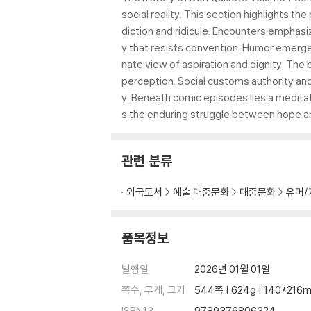
social reality. This section highlights t
diction and ridicule. Encounters emphasi
y that resists convention. Humor emerg
nate view of aspiration and dignity. Th
perception. Social customs authority an
y. Beneath comic episodes lies a medita
s the enduring struggle between hope and
관련 분류
외국도서
예술 대중문화
대중문화
유머/
품목정보
발행일
2026년 01월 01일
쪽수, 무게, 크기
544쪽 | 624g | 140*216
ISBN13
9789376806324