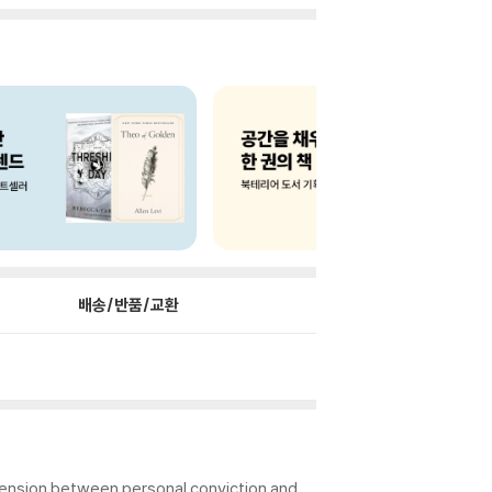
배송/반품/교환
tension between personal conviction and