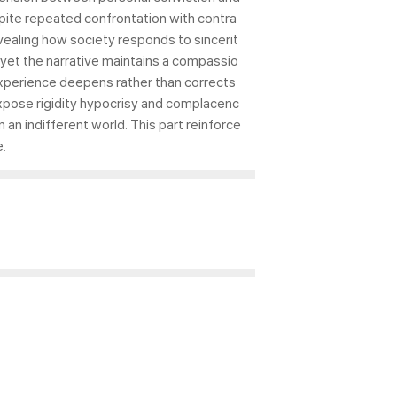
espite repeated confrontation with contra
vealing how society responds to sincerit
yet the narrative maintains a compassio
xperience deepens rather than corrects
xpose rigidity hypocrisy and complacenc
n indifferent world. This part reinforce
e.