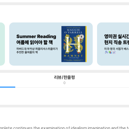
리뷰/한줄평
0
plete continues the examination of idealism imagination and the 