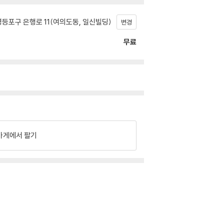
등포구 은행로 11(여의도동, 일신빌딩)
변경
무료
가게에서 팔기