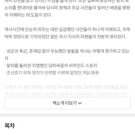
에서 강연을 듣고 있다는 느낌을 들게 한다. 또한 실록에 등장하는 왕의 목
소리를 현대어로 풀어써 당시의 정책과 주요 사건들이 일어난 배경을 명확
히 이해하는 데 도움이 된다.
역사시간에 단순히 외우는 데만 급급했던 사건들이 하나씩 이해되고, 뒤죽
박죽 엉망으로 기억되었던 얕은 국사 지식의 파편들이 차분히 정리된다.
· 성군과 폭군, 존재감 없이 무능했던 왕들을 역사는 어떻게 평가하고 있는
지
· 왕좌를 둘러싼 치열했던 당파싸움의 비하인드 스토리
· 조선후기 외척 정치가 만연할 수밖에 없었던 까닭 등등
나아가, 이 책의 백미는 기존의 역사책이 가진 고리타분한 어려움을 과감
히 버린데 있다. 왕이기 이전에 아들로서, 남편으로서, 아버지로서의 인간
적인 삶이 낱낱이 드러난 모습들은 교과서에서는 결코 찾아볼 수 없는 남
책소개 더보기
다른 재미를 선사한다.
목차