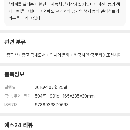
【 제7대 세조 】
『세계를 달리는 대한민국 자동차』 『사상체질 커뮤니케이션』 등의 책
무서운 호랑이. 피로써 이룬 세조의 ‘왕권 강화’·165
에 그림을 그렸다. 그 외에도 교과서와 공기업 책자 등의 일러스트와
- 모사꾼 한명회, 수양대군을 왕으로 만들기 위해 살생부를 만들다
카툰을 그리고 있다.
- 형제와 조카를 죽이고 이룩한 왕권 강화
- 세조의 아내와 술! 그리고 불교 사랑
관련 분류
【 제8대 예종 】
단명한 호랑이. 12세에 아들을 낳은 임금·187
중고샵
중고 국내도서
역사와 문화
한국사/한국문화
조선시대
- 아버지 세조처럼 왕권강화를 꿈꿨던 임금
- 재위 1년 만의 갑작스러운 죽음, 예종을 죽게 한 병은?
품목정보
【 제9대 성종 】
모범생 호랑이. 조선 최고의 모범 임금·197
발행일
2016년 07월 25일
- 왕위 계승 서열 3위, 장인 한명회의 힘으로 왕이 되다
쪽수, 무게, 크기
504쪽 | 991g | 165*235*30mm
- 조선 고유의 법전, 경국대전을 완성하다
ISBN13
9788933870693
- 왕으로서는 100점! 남편으로서는 0점!이었던 성종
【 제10대 연산군 】
예스24 리뷰
미친 호랑이. 조선 최고의 폭군·215