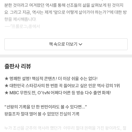
분한 것이라고 여겨왔던 역사를 통해 선조들의 삶을 살펴보게 된 것이지
【 제14대 선조 】
로 정보를 전달하는 게 아니라, 실제 강연에서처럼 저자에게 묻고 그에 대
요. 그리고 지금, 역사는 제게 ‘앞으로 어떻게 살아가야 하는가?’에 대한 방
도망간 고양이. 백성을 버리고 도망간 임금·277
한 답을 듣는 것 같은 느낌을 준다. 조선시대의 장남은 어떤 존재였는지, 한
향을 제시해줍니다.
- 조선 최초의 방계 출신 임금, 선조
글을 과학적이라고 말하는 이유가 정확히 무엇인지, 왕의 24시간은 어떻
---「프롤로그」중에서
- 임진왜란 발발 1년 전! 조선은 무엇을 했는가?
게 구성되는지 등 실록을 보면서 궁금해 할만한 내용을 문답 형태로 풀어
- 임진왜란에서 일본이 질 수밖에 없었던 3가지 이유
낸다.
이전의 왕들은 어느 정도 자신이 원하는 방식으로 생활할 수 있었지요. 술
책 속으로 더보기
을 먹고 싶으면 마시면 되고, 놀고 싶으면 어느 정도 놀 수 있는 여유가 있
【 제15대 광해군 】
태조는 ‘이빨 빠진’ 호랑이로, 또 세종은 ‘위대한’ 호랑이로, 27명의 왕들은
었어요. 그러나 조선시대 왕들은 이것이 불가능합니다. 정도전이 구상한
억울한 호랑이. 백성을 사랑한 전쟁의 영웅·303
저마다 다른 호랑이로 표현된다. 광해군은 과연 어떤 호랑이로 표현되어
경연제도 때문입니다. 경연이란 왕이 신하와 함께 학문을 토론하고 현실
- 명나라와 후금 사이에서 이유 있는 양다리
있을까? 나만의 단어로 별명을 붙여 조선왕조를 정리해보는 건 어떨까.
출판사 리뷰
정치를 의논하는 것인데, 사실상 왕을 공부시키는 것입니다. 조강(朝講)
- 어머니를 폐하고 동생을 죽일 수밖에 없었던 광해군의 최후
이라 하여 아침에 공부하였고, 점심시간에는 주강(晝講)을, 저녁시간엔
★ 명쾌한 설명! 핵심적 콘텐츠! 더 이상 쉬울 수는 없다!
석강(夕講)을 했습니다. 이렇게 의무적으로 2시간씩 하루에 총 6시간을
【 제16대 인조 】
★ 대한민국 스타강사의 한 번쯤 꼭 들어보고 싶은 인문 역사 강의 1위
신하들과 공부를 한 겁니다.
무릎 꿇은 호랑이. 오랑캐에게 사죄한 임금·321
★ MBC 무한도전, O’tvN 어쩌다 어른 등 방송 다수 출연 화제!
- 친명배금이 일으킨 2차례의 전쟁
그리고 문안 인사 이후 개인 시간에도 일을 해야 합니다. 관리들의 이야기
- 인조 맏아들 소현세자, 의문의 죽음 속 진실은?
“선왕의 기록을 단 한 번만이라도 볼 수 있다면…”
를 들어야 하기 때문이죠. 아래로는 선비부터 위로는 재상까지 그들의 상
왕들조차 절대 열어 볼 수 없었던 진실의 기록
소문을 받아서 읽어야 하는데, 이 상소문을 읽는 시간을 하필 잠자기 직전
【 제17대 효종 】
으로 배치합니다. 상소문에는 비판적인 내용이 있었기 때문에 상소문을 읽
와신상담 호랑이. 북벌로 아버지의 치욕을 씻으려 했던 임금·337
누가 조선을 군주의 역사라 했던가. 아무리 절대 권력을 가진 왕이라도, 절