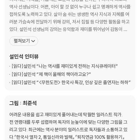
- 자발적인 의지로 왕위에서 내려온 유일한 임금
역사 선생님이다. 어른, 아이 할 것 없이 누구나 쉽고 명쾌하게 역사를
접하도록 노력하고 있다. 살아 숨 쉬는 생생한 역사 지식과 지혜를 여
【 제4대 세종 】
러분 가슴속에 전달하기 위해 강의, 저서 집필 등 다양한 활동을 하고
위대한 호랑이. 백성의, 백성에 의한, 백성을 위한 임금·101
있다. 설민석 선생님의 강의는 유익함과 재미를 뛰어넘어 감동이 있
- 노력하는 천재, 세종!
다. 사람들이 원하는 메시지, 대중들에게 꼭 필요한 지식을 한국사와
펼쳐보기
- 행복한 백성들 뒤에는 뼈 빠지게 고생하는 신하들이 있었다?!
접목하여 남녀노소 누구나 이해하기 쉽게 전달한다. ‘한국사는 지루
- 세종의 며느리가 동성애자였다니…
하고 딱딱하다’는 선입견을 깨고, 함께 배우고 이야기할 수 있는 새로
설민석
인터뷰
운 콘텐츠로 인식된다. 20년 이상을 수험생들을
【 제5대 문종 】
[읽다]
설민석 “나는 역사를 재미있게 전하는 지식큐레이터”
피곤한 호랑이. 세자만 30년, 아버지 세종을 쏙 닮은 임금·139
[읽다]
설민석 “제 책이 올해의 책이라고요?”
- 문종(文宗)은 사실 무종(武宗)이어야 했다?!
[읽다]
설민석 “<무한도전> 한국사 특강, 인상 깊은 출연자는 하하”
- 준비된 임금 문종, 그의 죽음이 안타까운 이유
그림 : 최준석
【 제6대 단종 】
어린 호랑이. 15세에 상왕이 된 외로운 소년 군주·151
어려운 내용을 쉽고 재미있게 풀어내는데 탁월한 일러스트 작가.
- 단종이 고명대신에게 의지할 수밖에 없었던 이유
전 연령대를 두루 섭렵하며 독자의 눈높이에 맞는 다양한 그림을 그
- 수양대군, 조카인 어린 왕에게 칼을 겨누다!
리고 있다. 최근에는 역사 분야의 일러스트로 독자들과 소통하고 있
다.『한국사 열차 2, 통일신라와 발해』 『퇴직연금 100% 활용하기』