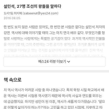
- 어머니 폐비 윤씨의 죽음을 알고도 복수의 칼날을 숨기다
설민석, 27명 조선의 왕들을 말하다
- 신하들의 입을 막고, 자신의 귀를 닫은 연산군
도서1팀 최지혜 (sabeenut@yes24.com)
- 천 명의 기생과 ‘흥청망청’했던 임금
2016.08.05.
【 제11대 중종 】
한 번도 보지 않은 사람은 있어도, 한 번만 본 사람은 없다는 설민석 저자의
변덕쟁이 호랑이. 조광조를 등용하고 버린 임금·233
강연. 역사에 대해 이야기할 때의 그는 마치 연극 배우 같다. 무엇인가를 정
- 임금도 읽어야 했던 초등 교과서 [소학]
말로 사랑하는 사람에게는 특별한 공기감이 있다. 과거의 역사적인 인물들
- 중종의 남자, 조광조! 중종에게 버림을 받다
을 이야기할 때, 그의 주변에는 그런 공기가 생겨난다. 과거로 돌아가 실제
그 인물을 지켜보고 있는 것처럼 실감나게 이야기를 풀어낸다. 진짜 역사
【 제12대 인종 】
‘덕후’가 들려주는 조선왕조실록은 어떤 모습일까. 『설민석의 조선왕조실
9개월만 호랑이. 1년도 채우지 못한 조선 최단기 임금·251
예스24 리뷰 더보기
록』 역시 한 편의 생생한 강연을 보듯 술술 넘어간다.
- 3세 때부터 책을 줄줄 읽었던 신동
- 거식증에 걸린 인종이 단식을 한 이유는?
차례로 쌓아 올리면 아파트 12층 높이가 되는 기록물인 조선왕조실록은 임
책 속으로
금조차 볼 수 없었던 국가기밀문서다. 언제부터 어떤 이유로 실록이 만들
【 제13대 명종 】
어지기 시작했는지, 실록과 일기는 어떻게 다른지, 이 대단히 중요한 문서
저 역시 역사가 어려운 사람 중 하나였습니다. 특히 학창 시절 학교에서 배
엄마가 호랑이. 어머니의 그늘에 가린 존재감 없는 임금·263
는 대체 어디에 보관되어 왔는지 등 왕들에 대한 자세한 이야기를 하기에
운 역사는 이른바 시험용 역사였기 때문에 역사적 사실과 연도를 외우는
- 임금 위의 여왕, 문정왕후! 대규모 숙청을 일으키다
앞서 독자들이 궁금해 할만한 조선왕조실록에 얽힌 중요한 사실들을 정리
데 급급했지요. 하지만 성인이 된 이후, 역사가 새롭게 다가왔습니다. ‘앞으
- 이제 도저히 못 참겠다, 임꺽정의 난!
하여 설명한다. 본격적인 왕들의 이야기는 각 임금의 특징을 정리해 놓은
로 어떻게 살아가야 하는가?’라는 고민을 하고 있던 시점에, 지루하고 따
페이지에서 시작한다. 중간 중간 등장하는 Q&A 구성은, 저자가 일방적으