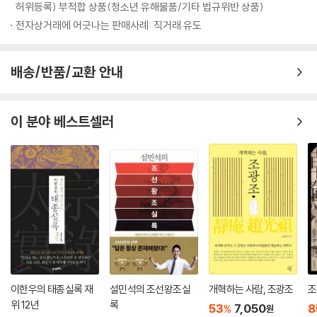
몸이 여기저기 쑤시고 고장나서 은퇴하겠다는 68세의 노인에게 ‘아직 죽
허위등록) 부적합 상품(청소년 유해물품/기타 법규위반 상품)
【 제21대 영조 】
과 주요 사건들이 일어난 배경을 명확히 이해하는 데 도움이 된다.
을 만큼 쇠약하지 않고 병 또한 깊지 않으며 만일 큰 질병이 발견된다면 치
최장수 호랑이. 조선 최초의 천민 출신 임금·389
전자상거래에 어긋나는 판매사례: 직거래 유도
료를 하면 되지 않겠냐’라고 말하고 있는 겁니다. 정말 환장할 노릇이지요.
- 영조 曰, “나는 형님을 독살하지 않았다! 이것들아!”
역사시간에 단순히 외우는 데만 급급했던 사건들이 하나씩 이해되고, 뒤죽
---「제4대 세종」중에서
- 탕평비를 세우며 조선의 중흥을 이끈 정책들은?
박죽 엉망으로 기억되었던 얕은 국사 지식의 파편들이 차분히 정리된다.
배송/반품/교환 안내
- 아들 사도세자를 뒤주에 가두어 죽여 버린 비운의 부정(父情)
연산군 11년(1505) 6월, 연산군은 전국 팔도의 미녀와 튼튼한 말을 구하
· 성군과 폭군, 존재감 없이 무능했던 왕들을 역사는 어떻게 평가하고 있는
는 지방 관리인 ‘채홍준사’를 파견하지요. 또한 천 명의 기생들을 둡니다.
【 제22대 정조 】
지
이 분야 베스트셀러
그중에 재주만 뛰어나면 ‘운평’이라 하였고, 재주뿐만 아니라 미모가 아름
완벽한 호랑이. 백성들과 소통하기 위해 힘쓴 임금·417
· 왕좌를 둘러싼 치열했던 당파싸움의 비하인드 스토리
다운 기생은 ‘흥청’이라 불렀어요. 이들은 연산군의 증조할아버지인 세조
- 역적의 아들, 애민군주가 되다
· 조선후기 외척 정치가 만연할 수밖에 없었던 까닭 등등
가 세운 원각사(현 탑골공원)에 수용되지요. 연산군은 수많은 기생들에게
- 지덕체를 모두 갖춘 임금, 정조
많은 상을 내리고 궁궐에서 함께 놀이를 즐깁니다. 이러한 놀이 때문에 국
- 아버지 사도세자를 그리며 수원 화성을 축성하다
나아가, 이 책의 백미는 기존의 역사책이 가진 고리타분한 어려움을 과감
고는 텅텅 비게 되고, 나라가 망할 지경까지 이르게 됩니다. 여기서 바로
히 버린데 있다. 왕이기 이전에 아들로서, 남편으로서, 아버지로서의 인간
‘흥청망청’이라는 말이 유래한 거지요.
【 제23대 순조 】
적인 삶이 낱낱이 드러난 모습들은 교과서에서는 결코 찾아볼 수 없는 남
---「제10대 연산군」중에서
무능한 호랑이. 수렴청정에 휘둘린 허수아비 임금·445
다른 재미를 선사한다.
- 순조의 증조할머니 정순왕후, 정치적 야욕을 드러내다
왜군이 한양으로 쭉쭉 침입해오고 있는 가운데, 한양에서는 희대의 사건이
- 정약용이 18년 동안 귀양살이를 하게 된 까닭
학생부터 성인까지 모두에게,
발생합니다. 임금이 궁궐을 버리고 도망을 간 거지요. 선조는 자신의 몸을
- 세도정치의 시작은 정조 때문이었다?!
철저하게 기획된 대중 인문교양서
이한우의 태종실록 재
설민석의 조선왕조실
개혁하는 사람, 조광조
조
보전하기 위해 한양을 떠나 개성으로, 평양으로, 의주로 옮기며 점점 북쪽
위 12년
록
53
7,050
8
%
원
으로 몸을 피신하였습니다. 물론 조선에서 왕의 신변은 중요했지만, 선조
【 제24대 헌종 】