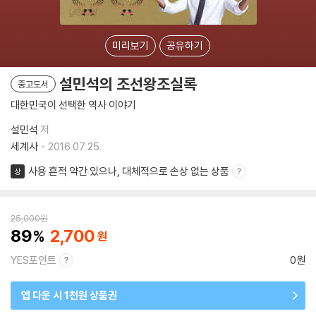
미리보기
공유하기
설민석의 조선왕조실록
중고도서
대한민국이 선택한 역사 이야기
설민석
저
세계사
2016.07.25.
사용 흔적 약간 있으나, 대체적으로 손상 없는 상품
상
25,000
원
89
2,700
YES포인트
0원
앱 다운 시 1천원 상품권