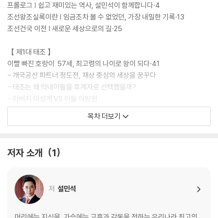
프롤로그 | 쉽고 재미있는 역사, 설민석이 함께합니다·4
조선왕조실록이란 | 임금조차 볼 수 없었던, 가장 내밀한 기록·13
조선건국 이전 | 새로운 세상으로의 길·25
【 제1대 태조 】
이빨 빠진 호랑이. 57세, 최고령의 나이로 왕이 되다·41
- 개국공신 파트너 정도전, 재상 중심의 세상을 꿈꾸다
- 태조는 왜 막내아들을 후계자로 선택했을까?
- 아버지 이성계 VS 아들 이방원
목차 더보기
【 제2대 정종 】
무늬만 호랑이. 유약한 왕? NO! 처세의 달인!·63
- 왜, 정종은 개경으로 다시 수도를 옮겼을까?
저자 소개
1
- 동생 이방원(태종)을 ‘왕세자’로 선언하다
- 이방원(태종)도 부러워한 정종의 유유자적한 말년
저
설민석
【 제3대 태종 】
진짜 호랑이. 조선 유일! 과거에 합격한 임금? 왕권을 강화하다!·77
- 피로 잡은 왕좌, 참된 왕권을 선보이다
머리에는 지식을, 가슴에는 교훈과 감동을 전하는 우리나라 최고의