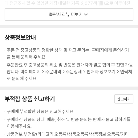
는다는 것은 오늘날로 따지면 인터넷에 달린 악플(악성댓글)을 읽는 것과
- 청룡언월도를 휘두르며 북벌을 꿈꾸다
대 접근조차 할 수 없었던 가장 내밀한 기록. 2,077책(冊)으로 이루어진
비슷하다고 볼 수 있어요. 한번 생각해보세요, 자신이 쓴 글에 달린 악플을
- 제주도에 표류한 네덜란드인을 붙잡은 조선의 사정
이 방대한 기록물은 세계적인 가치를 인정받아 현재 유네스코 세계기록유
출판사 리뷰 더보기
줄줄이 읽으면 잠이 잘 올까요? 정말 죽을 맛이겠지요. 이처럼 조선시대 왕
산으로 등재되어있다.
들을 쥐 잡듯이 잡아서 성군으로 만들겠다는 게 바로 정도전의 전략이라고
【 제18대 현종 】
볼 수 있답니다.
힘없는 호랑이. 조선 최고의 논쟁, 예송논쟁의 중심에 선 임금·351
500여 년의 역사를 가진 조선왕조실록이 지금도 의미를 갖는 까닭은 당대
상품정보안내
---「제1대 태조」중에서
- 의복을 둘러싼 정치적 갈등에 휘말린 현종
의 정치, 경제, 문화 등 사회 전반에 관한 고민을 고스란히 담고 있기 때문
- 시대의 로맨티시스트? 부인이 단 한 명뿐인 조선의 왕
이다. 실제로 조선왕조실록에는 그 당시 왕과 신하들의 목소리가 그대로
주문 전 중고상품의 정확한 상태 및 재고 문의는 [판매자에게 문의하기]
황희는 ‘노쇠하고 질병이 있다’는 이유로 끈질기게 사직을 요청합니다. 하
인용된다. 사관의 날카로운 평가도 존재한다. 따라서 실록을 읽는다는 것
를 통해 문의해 주세요.
지만 세종 역시 줄기차게 이를 거절하지요. 결국 세종의 재임기간이 32년
【 제19대 숙종 】
은 조선시대의 적나라한 민낯을 보는 것과 같다. 그리고 그 민낯은 오늘날
주문완료 후 중고상품의 취소 및 반품은 판매자와 별도 협의 후 진행 가능
인데, 황희는 그중 18년을 영의정으로 재직하며 울며 겨자 먹기로 일을 합
금수저 호랑이. 장자 프리미엄의 끝판왕·359
의 대한민국과 어쩐지 많이 닮아있다.
합니다. 마이페이지 > 주문내역 > 주문상세 > 판매자 정보보기 > 연락처
니다. 황희가 힘들어할 때마다 세종은 다음과 같이 말하며 그를 어르고 달
- 소년 군주 숙종, 정치 9단 송시열을 누르다
로 문의해 주세요.
랩니다.
- 3차례의 환국으로 숙종이 얻은 왕권강화
27명 조선의 리더들을
- 실록이 인정한 조선 최고의 미녀, 장희빈
설민석표 강연으로 풀어낸 지식 콘서트
“경의 나이가 아직 극쇠에 미치지 않았고, 병 또한 깊은 데 이르지 않은즉,
부적합 상품 신고하기
신고하기
기력이 오히려 강건하여 국정을 잡을 만하고, 만일 질병이 생겼다면 마땅
【 제20대 경종 】
『설민석의 조선왕조실록』은 27명의 조선의 왕들을 한 권으로 불러 모아
히 의약의 치료를 가해야 할 것이요, 설사 상투적인 허식(虛飾)은 아니라
구매에 부적합한 상품은 신고해주세요.
병약한 호랑이. 장희빈의 아들로 태어난 비운의 임금·379
핵심적인 주요 사건들을 풀어쓴 책이다. 설민석 특유의 흡입력 있는 간결
할지라도, 어찌 상규(常規)에 구애로 직임을 사퇴하리오.”
- 힘이 없는 임금의 험난한 왕위 지키기
구매하신 상품의 상태, 배송, 취소 및 반품 문의는 판매자 묻고 답하기를
함과 재치 있는 말투를 구어체 그대로 책에다 담았다. 중간에 갑자기 등장
『세종실록』 56권, 14년(1432) 4월 20일
이용해주세요.
- 동생 연잉군(영조)이 올린 게장과 감, 그리고 경종의 죽음
하는 질의응답 구성은 마치 바로 앞에서 강연을 듣고 있다는 느낌을 들게
상품정보 부정확(카테고리 오등록/상품오등록/상품정보 오등록/기타
한다. 또한 실록에 등장하는 왕의 목소리를 현대어로 풀어써 당시의 정책