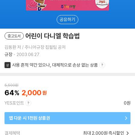
공유하기
어린이 다니엘 학습법
중고도서
김동환 저 / 주니어규장 집필팀 공저
규장
2003.06.27.
사용 흔적 약간 있으나, 대체적으로 손상 없는 상품
상
5,500
원
64
2,000
YES포인트
0원
앱 다운 시 1천원 상품권
결제혜택
최대 2,000원 즉시할인