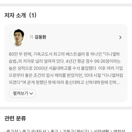
2부 나는 이렇게 공부했어요
저자 소개
1
우리는 하나님을 위해 공부합니다. 우리는 평생 하나님을 찬양하고 하나님
을 사랑하며, 하나님을 위해 살도록 만들어졌으니까요.
저
김동환
3장 수업은 예배다
4장 세상 사람보다 더 열심히!
5장 무엇이든 철저하게!
80만 부 판매, 기독교도서 최고의 베스트셀러 중 하나인 『다니엘학
6장 공부보다 중요한 것
습법』의 저자로 널리 알려져 있다. 4년간 평균 점수 99.26점이라는
7장 스카이스쿨 공부방
높은 성적으로 2000년 서울대학교를 수석 졸업했다. 이후 여러 기업
으로부터 좋은 조건의 입사 제의를 받았지만, 10대 시절 “다니엘처럼
3부 여러분은 이렇게 공부하세요
되겠다”며 굳게 정했던 뜻에 따라 총신대학교 신학대학원에 진학했
으며, 서울대학교 교육학과 박사과정을 수료했다. 퇴행성 디스크라
펼쳐보기
철저한 성경일기와 신앙훈련을 바탕으로 효과적인 시간관리를 해서 초등
는 병을 가진 채 기도와 인내로 하나님을 의지하여 성실하게 공부했
학생 시절부터 영혼과 지식, 육체 모두 기초를 튼튼하게 해주어야 합니다.
다. 2004년 목사 안수를 받고 초등학교 3학년 때부터 20년간 꿈꾸
8장 초등학생을 위한 공부법
고 준비한 목사의 꿈을 이루었다. 저자는 자신이
9장 어린이 다니엘 학습 십계명
관련 분류
중고샵
중고 국내도서
종교
기독교(개신교)
신앙생활
영적성