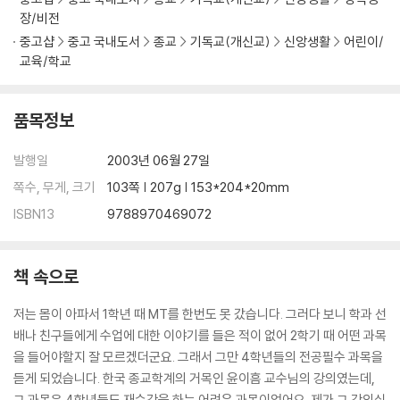
장/비전
중고샵
중고 국내도서
종교
기독교(개신교)
신앙생활
어린이/
교육/학교
품목정보
발행일
2003년 06월 27일
쪽수, 무게, 크기
103쪽 | 207g | 153*204*20mm
ISBN13
9788970469072
책 속으로
저는 몸이 아파서 1학년 때 MT를 한번도 못 갔습니다. 그러다 보니 학과 선
배나 친구들에게 수업에 대한 이야기를 들은 적이 없어 2학기 때 어떤 과목
을 들어야할지 잘 모르겠더군요. 그래서 그만 4학년들의 전공필수 과목을
듣게 되었습니다. 한국 종교학계의 거목인 윤이흠 교수님의 강의였는데,
그 과목은 4학년들도 재수강을 하는 어려운 과목이었어요. 제가 그 강의실