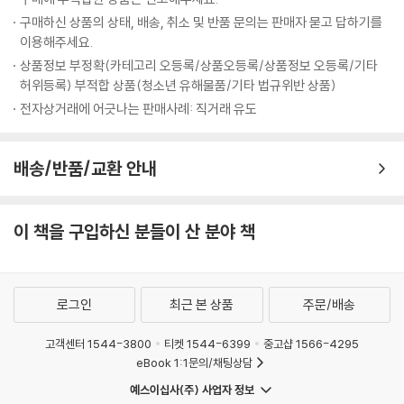
니다. 그 다음부터는 선배들도 1학년에게 질세라 예습을 많이 하기 시작했
구매하신 상품의 상태, 배송, 취소 및 반품 문의는 판매자 묻고 답하기를
습니다. (...)
이용해주세요.
--- pp 58~60
상품정보 부정확(카테고리 오등록/상품오등록/상품정보 오등록/기타
허위등록) 부적합 상품(청소년 유해물품/기타 법규위반 상품)
저는 공부할 때 공부하는 책 말고는 책상 위에서 다 치워요. 이것저것 많으
전자상거래에 어긋나는 판매사례: 직거래 유도
면 자꾸 신경에 거슬려서 집중이 안되기도 하고, 나도 모르게 괜히 한번 만
져보다가 딴 짓을 하게 되거든요. 그래서 책이랑 필요한 것 말고는 아예 책
배송/반품/교환 안내
상에 안 둔답니다. 책상을 깨끗이 해보세요. 공부가 더 잘될 거예요.
--- pp 46
이 책을 구입하신 분들이 산 분야 책
로그인
최근 본 상품
주문/배송
고객센터 1544-3800
티켓 1544-6399
중고샵 1566-4295
eBook 1:1문의/채팅상담
예스이십사(주) 사업자 정보