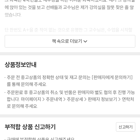
에 앉아 있는 것을 보고 선배들과 교수님은 제가 강의실을 잘못 찾은 줄 알
았습니다.
단 한번도 A+을 준 적이 없는 것으로 유명한 그 교수님은, 수업을 시작할
때 그 날 수업에서 핵심이 되는 문제를 물으셨습니다. 출석부를 보고 나이
책 속으로 더보기
가 많은 많은 학생부터 질문을 해서 답을 못하면 다음 사람에게 넘어가는
식이었어요. 첫 수업 시간부터 교수님은 봐주지 않고 질문을 하셨습니다.
선배들이 대답을 못하자 점점 제 차례가 다가왔습니다.
상품정보안내
"하나님, 제가 이 수업을 잘할 수 있게 도와주세요."
주문 전 중고상품의 정확한 상태 및 재고 문의는 [판매자에게 문의하기]
를 통해 문의해 주세요.
처음 듣는 어려운 수업이니 저는 마음 속으로 기도를 할 수밖에요. 그러다
주문완료 후 중고상품의 취소 및 반품은 판매자와 별도 협의 후 진행 가능
드디어 제가 대답해야 할 차계가 되었습니다. 저는 이 수업을 어떻게 하고,
합니다. 마이페이지 > 주문내역 > 주문상세 > 판매자 정보보기 > 연락처
어떤 식으로 개념을 정리할지 미리 생각하고 기도한 내용을 말씀드렸습니
로 문의해 주세요.
다. 교수님께는 제 대답이 새롭게 들리셨는지 제 이름을 다시 물어보셨지
요. 그 다음 주 수업 시간에도 교수님은 질문을 하셨습니다. 선배들이 대답
부적합 상품 신고하기
을 못해서 또 제 차례가 되었어요. 예습하면서 생각했던 것을 교수님께 말
신고하기
씀드렸더니, 제 대답에 만족해 하시며 다음부터 앞자리에 앉으라고 하셨습
구매에 부적합한 상품은 신고해주세요.