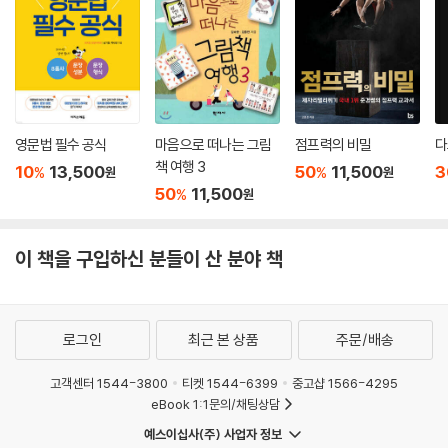
집을 위해 가장 중요한 덕목이 있으니, 바로 타인에 대한 공감 능력이다.
는 무슨 일을 하는지부터 우리 일상 속에 숨어 있는 UX 디자인의 놀라운
빌딩 관제 시스템의 디자인 의뢰를 받았을 때의 이야기다. 빌딩 관제 시스
발견과 치열한 기업의 실무 현장에 이르기까지 이 한 권의 책은 ‘알쓸신
템 디자인은 모바일 주식 거래 서비스보다 훨씬 접근이 어려웠다. 주식 거
잡’의 교양을 제공해 줄 것이다. 창조적인 아이디어 구상은 누구에게라도
래는 누구든지 할 수 있는 영역이지만, 대형 빌딩 관리는 빌딩의 건물 관리
필요한 일이다. 일상에서 경험 디자인을 발견하고 실행하고 싶은 독자라면
인이 아니면 절대 경험할 수 없는 플랫폼이기 때문이다.
이 책 『사용자의 마음을 움직이는 UX 디자인의 힘』을 통해 경험 디자인의
대형 빌딩에는 보통 빌딩 전체를 제어하는 통제실이 있다. 전기, 냉난방, 환
세계를 이해하고 그 즐거움을 맛보길 권한다.
영문법 필수 공식
마음으로 떠나는 그림
점프력의 비밀
다
기 등 전체적인 건물 환경을 관리하고 CCTV 같은 보안시설을 통제하는
책 여행 3
10
13,500
50
11,500
3
%
%
원
원
곳이다. 이때 중앙 통제를 위해서는 전문적인 관제 시스템이 필요하다. 그
50
11,500
%
원
빌딩 관리 시스템 Building Management System을 줄여서 BMS라 부
추천사
른다. 우리의 목표는 차세대 BMS 경험을 설계하는 일이었다.
흔히 접해보지 못한 서비스. 이번 프로젝트도 역시 난관이 예상되었다. 하
이 책을 구입하신 분들이 산 분야 책
지만 경험 디자인에는 사용자라는 존재가 있다. 어려운 프로젝트일수록 사
“이 책은 UX 디자이너의 세계를 생생하게 체험하는 독서 경험을 준다. UX
용자를 붙잡아야 한다.
디자이너를 꿈꾸거나 이제 시작한 분들이 꼭 읽어야 할 책! 글쓴이는 에이
---pp.126~127
전시, 스타트업, 그리고 대기업에서 UX 디자이너로 일하며 쌓은 여러 가지
로그인
최근 본 상품
주문/배송
경험과 생각, 프로젝트, 방법론, 그리고 인사이트를 학교 선배가 맥주집에
서 이야기해 주듯이 재미있게 풀었다. 당장 나의 아이들에게 읽히고 싶어
고객센터 1544-3800
티켓 1544-6399
중고샵 1566-4295
전기자동차는 기름을 넣는 것이 아니라 전기를 충전해서 달리는 차다. 충
졌다. 아빠의 직업 세계를 이해하면서도 또 자기 생활의 문제를 찾아 해결
eBook 1:1문의/채팅상담
전 과정은 주유하는 과정과 비슷하다. 충전구의 뚜껑을 열고 전력을 공급
하는 연습을 시작하길 바라기 때문이다.” _ 이재용 PDX 대표
예스이십사(주) 사업자 정보
하는 충전 커넥터를 자동차의 충전구에 꽂으면 된다.