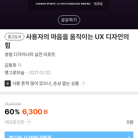
공유하기
사용자의 마음을 움직이는 UX 디자인의
중고도서
힘
경험 디자이너의 실전 리포트
김동후
저
맹그로브숲
2021.02.22.
사용 흔적 많이 있으나, 손상 없는 상품
중
15,800
원
60
6,300
YES포인트
0원
앱 다운 시 1천원 상품권