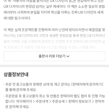
이 책 『사용자의 마음을 움직이는 UX 디자인의 힘』은 현업에서 뛰고 있는
8 경험을 디자인한다는 건 결국 라이프 사이클을 설계하는 일
들, 초보 디자이너의 좌충우돌 성장기로, 현업에 있는 디자이너들에게는
UX 디자이너의 현장감 넘치는 실무 에세이다. 이 책은 소소한 일상의 경험
[이것이 UX 디자인이다] 파손율 감소를 가져온 기발한 포장상자
가려운 곳을 시원하게 긁어줄 수 있는 이야기를 담아내고자 했다.
에서부터 시작하여 본질을 지키며 혁신을 이루는 진짜 UX 디자인의 세계
또한 디자이너가 아닌 이들에게는 일상 속에 숨어있는 사용자 경험 디자인
에 대한 탐구서이다.
세계의 놀라운 매력을 전하고자 했다. 창조적인 아이디어 구상은 누구에게
PART 6 UX 디자이너로 성장하는 다양한 길 _ 에이전시와 스타트업, 그
라도 필요한 일이다. 이 책을 통하여 디자이너가 아닌 이들도 경험 디자인
이 책은 실제 프로젝트를 진행하며 여러 난관에 맞닥뜨리면서 해결점을 찾
리고 대기업
이 무엇인지 조금이나마 쉽게 이해하는 기회가 되길 바란다.
아나가는 UX 디자이너의 고민과 생생한 경험담을 통해 현업 UX 디자이너
---p.7
들의 가려운 곳을 시원하게 긁어주고, 다양한 조직 안에서 UX 디자인의 실
1 스페셜리스트가 될 것이냐, 제너럴리스트가 될 것이냐
행 프로세스가 어떻게 진행되는지 간접 체험할 수 있는 기회를 준다.
2 프로젝트 매니저가 갖춰야할 리더십
3 3년차, 5년차의 고민과 갈등
출판사 리뷰 더보기
우리 일상에서도 조금만 자세히 들여다보면 생활 속 작은 불편함을 개선한
장래에 UX 디자이너를 꿈꾸는 이들이라면 이 책을 읽으면서 아마도 진로
4 대박의 꿈과 성공에 대한 압박 : 스타트업
사례들을 어렵지 않게 볼 수 있다. 샌드위치 포장지를 잘 뜯을 수 있게 테이
선택에 있어서 아주 가까운 선배로부터 친절한 멘토링을 받고 있다는 느낌
5 스타트업 성공을 위한 자기 관리 노하우
프 끝부분의 접착력을 제거한 부분 접착테이프나 아이들이 색칠 놀이를 할
이 들 것이다. 디자인 에이전시에서 시작된 저자의 UX 디자이너 경력은 스
6 글로벌 제품에 대한 자부심, 그리고 전 세계 사용자들의 시선
상품정보안내
때 크레파스가 굴러 떨어지지 않도록 하는 삼각 크레파스 같은 것들 말이
타트업과 대기업으로 조직을 이동하며 다양한 이력으로 이어진다. 그 과정
다. 너무 소소해서 평상시에는 잘 인지하지 못하지만 자세히 들여다보면
에서 조직에 따른 장단점과 프로젝트 방법론, 디자이너로서 고민하고 집중
주문 전 중고상품의 정확한 상태 및 재고 문의는 [판매자에게 문의하기]
에필로그 ｜ 경험 디자인을 내 삶에 적용할 때 얻게 되는 것들
감동적인 경험 디자인의 사례다. 이러한 것들은 거대한 프로젝트에서 시작
하고 준비해야 할 것이 무엇인지에 대해서 마치 학교 선배가 맥주집에서
를 통해 문의해 주세요.
되지 않았다. 일상생활 속 작은 불편함을 해결하는 과정에서 탄생했다. 누
무용담을 이야기해 주듯이 재미있게 풀어준다.
주문완료 후 중고상품의 취소 및 반품은 판매자와 별도 협의 후 진행 가능
구나 할 수 있는 일이다.
합니다. 마이페이지 > 주문내역 > 주문상세 > 판매자 정보보기 > 연락처
---p.36
소비자의 니즈에 대해서 탐구하고 있거나, 신제품 개발에 열중하거나, 창
로 문의해 주세요.