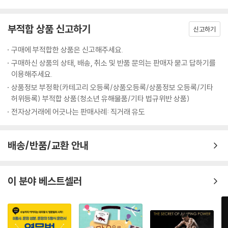
의적인 사업 아이디어를 구상 중인 이들이라면 한 번쯤 UX 디자인에 대해
서 들어봤을 것이다. 사실 UX 디자인은 일상에서 많이 사용되면서도 설명
여기서 한 단계 더 진화한 방법이 등장했다. 바로 케첩 뚜껑을 용기 하단에
부적합 상품 신고하기
하기가 쉽지 않은 분야다. UX란 User eXperience(사용자 경험)의 약자
신고하기
위치하도록 디자인한 제품이다.
다. 그러니까 UX 디자인이란 사용자의 경험을 디자인한다는 뜻이다. 얼핏
뚜껑의 크기는 더 넓어졌다. 케첩 용기가 바로 서 있도록 하기 위해서다. 이
구매에 부적합한 상품은 신고해주세요.
쉽게 느껴지기도 하지만 사용자의 경험을 디자인한다는 것이 구체적으로
제는 케첩의 양에 상관없이 뚜껑을 열자마자 ‘촤악~’하고 케첩을 뿌릴 수
구매하신 상품의 상태, 배송, 취소 및 반품 문의는 판매자 묻고 답하기를
무슨 뜻인지 모르겠다는 이들도 아직 많다. 저자는 UX 디자이너로서의 일
있게 되었다. 참 간단하면서도 기발한 아이디어다. 케첩을 먹을 때마다 불
이용해주세요.
상을 소소하게 풀어내면서 주변에서 발견할 수 있는 경험 디자인의 사례들
편해하던 일이 간단하게 해결됐다. 케첩 용기를 뒤집어 놓는 것까지는 생
상품정보 부정확(카테고리 오등록/상품오등록/상품정보 오등록/기타
을 통해 이 개념을 알기 쉽게 설명해주고 있다.
각했는데, 용기 하단에 뚜껑을 만들 생각은 왜 못했을까?
허위등록) 부적합 상품(청소년 유해물품/기타 법규위반 상품)
일반적으로 뚜껑은 용기 상단에 달려있다. 그런데 정말 용기 상단에만 달
전자상거래에 어긋나는 판매사례: 직거래 유도
이 책 『사용자의 마음을 움직이는 UX 디자인의 힘』은 인플루언서를 꿈꾸
려있어야 할까? 뚜껑의 사전적인 의미를 찾아보면 ‘그릇이나 상자 따위의
는 이들에게도 유용한 책이다. 사용자의 마음을 사로잡는 비결은 바로 현
아가리를 덮는 물건’이라고 되어 있다. 열려있는 무언가를 덮거나 속을 보
장에 있다. 빅 히트 제품의 아이디어 역시 궁극적으로는 소비자의 욕구가
배송/반품/교환 안내
호하기 위해 겉에 씌우는 물건을 말한다. 중요한 건 위치가 아니다. 내용물
분출되는 현장에 그 해답이 숨어 있다. UX 디자인은 바로 소비자의 마음을
을 보호하기 위한 역할을 하면 되는 것이다.
읽어내고 그 니즈에 부응한 해결책을 찾아가는 제품 디자인 여정이다. 인
---pp.94~95
플루언서의 지향점이 사용자의 마음을 얻는 데 있는 것처럼 UX 디자인이
이 분야 베스트셀러
긴 여행 끝에 도착하는 곳이 바로 사용자의 마음, 욕구이다.
UX 디자이너의 첫 번째 능력이라고 하면 무엇을 들 수 있을까? 앞서 사용
UX 디자인이 아직은 낯설게 느껴지는 일반 독자에게도 이 책은 교양서로
자의 경험을 수집하는 일이 무엇보다 중요하다고 이야기했다. 이 경험 수
서 전혀 손색이 없다. 이 책을 통해 UX 디자인이란 무엇인지, UX 디자이너