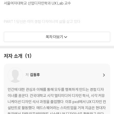
서울여자대학교 산업디자인학과 UX Lab 교수
PART 1 당신은 이미 경험 디자이너의 삶을 살고 있다
1 무슨 일을 하세요? UX 디자이너라고요?
목차 더보기
2 보이는 것을 넘어 경험에 집중하는 디자인
3 문제 해결을 위해 행동한다면, 당신도 UX 디자이너
4 삶을 디자인한다는 것
저자 소개
1
[이것이 UX 디자인이다] 아프리카 여성과 아이들의 삶을 개선한 큐드럼
(Q Drum)
저
김동후
PART 2 덜 수고로운 길을 향해 움직이는 사람들 _ 일상에서 발견하는 경
험 디자인의 세계
인간에 대한 관심과 이해를 통해 모두를 행복하게 만드는 경험 디자
1 1픽셀의 사투 : 작은 것도 그냥 지나칠 수 없는 일상
이너를 꿈꾼다. 건국대학교 시각 멀티미디어 디자인 학사, 시각 커뮤
2 공원 잔디밭 오솔길 이야기 Desire Path
니케이션 디자인 석사 과정을 졸업했다. 이후 pxd에서 UX 디자인 컨
3 차량 진입 방지봉과 테이크아웃 커피잔의 완벽한 도킹
설턴트로 활동했다. 매드스퀘어라는 스타트업을 거쳐 지금은 현대자
4 두루마리 휴지는 어느 방향으로 걸어야 할까?
동차에서 차량 인포테인먼트 시스템 UX 디자이너로 활동하고 있다.