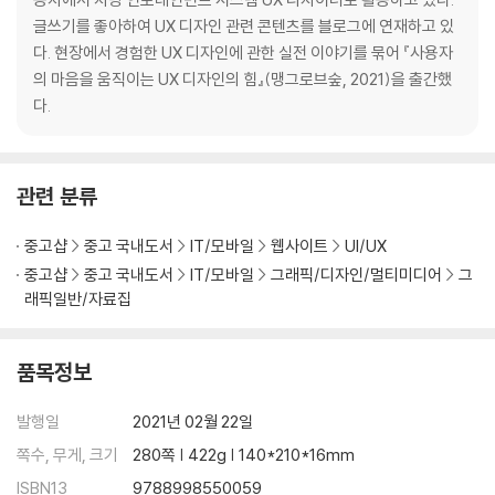
5 F와 J 위의 작은 돌기를 아십니까?
글쓰기를 좋아하여 UX 디자인 관련 콘텐츠를 블로그에 연재하고 있
6 출근길 최단 시간 동선 만들기
다. 현장에서 경험한 UX 디자인에 관한 실전 이야기를 묶어 『사용자
[이것이 UX 디자인이다] 거꾸로 달린 케첩 뚜껑의 탄생
의 마음을 움직이는 UX 디자인의 힘』(맹그로브숲, 2021)을 출간했
다.
PART 3 셜록 홈즈처럼 탐구하라 _ 사용자의 경험을 좇는 탐정되기
1 온갖 경험을 수집하다 : 세탁기에서 자동차, 쇼핑, 금융, 병원 서비스까지
관련 분류
2 새로운 것을 탐구하는 디자이너의 숙명
3 경험 디자이너와 셜록 홈즈의 평행 이론
중고샵
중고 국내도서
IT/모바일
웹사이트
UI/UX
4 사람을 탐구하는 것에서 시작하라
중고샵
중고 국내도서
IT/모바일
그래픽/디자인/멀티미디어
그
5 현장으로 들어가 깊이 공감하라
래픽일반/자료집
6 디자이너의 가장 큰 무기는 사용자의 목소리다
[이것이 UX 디자인이다] 뉴욕타임스, 흩어진 정보를 유기적으로 연결하
다
품목정보
PART 4 일상에서 발견하는 혁신의 본질 _ 부드럽지만 강력한 경험의 힘
발행일
2021년 02월 22일
쪽수, 무게, 크기
280쪽 | 422g | 140*210*16mm
1 접착테이프, 반전의 미학
ISBN13
9788998550059