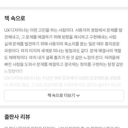
2 노골적으로 유혹하는 행위 유발자 : 소변기에 담긴 넛지(Nudge)의 세
계
3 굴러가지 않는 삼각 크레파스의 가르침
책 속으로
4 눈으로 보지 않아도 통제할 수 있는 감각의 도구 : 마우스의 진화
5 아날로그를 밀어내는 터치 디스플레이의 공습
UX 디자이너는 이런 고민을 하는 사람이다. 사용자의 경험에서 문제를 발
[이것이 UX 디자인이다] 마땅히 해야 할 수고를 덜어주는 마이크로 인터
견해내고, 그 문제를 해결하기 위해 방향을 제시하고 구현해내는 사람.
랙션의 세계
실제 문제를 발견하기 위해 사용자의 목소리를 듣는 일은 매우 흥미로운
과정이다. 마치 미지의 세계로 떠나는 탐험과도 같다. 문제 해결사의 역할
도 매력적이다. 마치 내가 셜록 홈즈가 된 것 같은 느낌이 든다. 어려움에
PART 5 ‘바로 그 사람’을 위한 경험 디자인 _ 퍼소나 ‘김 과장’ 찾기
빠진 사람을 도와서 문제를 해결하고 결국에는 정의를 구현하는 탐정 같은
느낌말이다.
1 잃어버린 한 사람 찾기 : 디자이너가 행복하게 만들어줘야 할 바로 그 사
UX 디자이너로서 나는 수년간 여러 조직에서 다양한 프로젝트를 경험했
람
다. 특이한 점은, 그 많은 프로젝트를 수행하면서도 겹치는 분야가 하나도
2 퍼소나 ‘김 과장’의 존재 이유
없었다는 점이다.
책 속으로 더보기
3 김 과장을 만족시키기 위한 전략 수립하기
---p.6
4 타인의 아이디어를 발굴하는 것도 능력이다
5 모두가 머리를 맞대야 하는 이유
출판사 리뷰
6 직관적 사고와 자극 : 브레인스토밍을 위한 핵심 노하우
이 책에는 내가 실전에서 터득하고 배운 다양한 이야기가 담겨있다. UX 디
7 아이데이션에 필요한 소통법
자이너의 프로젝트 경험담, 일상에서 발견한 소소한 경험 디자인의 사례