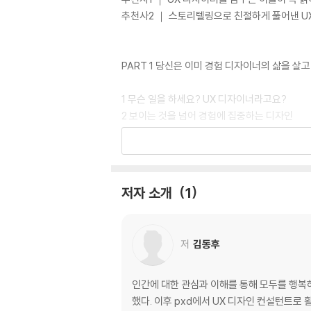
추천사2 ｜ 스토리텔링으로 친절하게 풀어낸 UX
PART 1 당신은 이미 경험 디자이너의 삶을 살고
1 무슨 일을 하세요? UX 디자이너라고요?
2 보이는 것을 넘어 경험에 집중하는 디자인
3 문제 해결을 위해 행동한다면, 당신도 UX 디
4 삶을 디자인한다는 것
[이것이 UX 디자인이다] 아프리카 여성과 아이들
저자 소개
1
PART 2 덜 수고로운 길을 향해 움직이는 사람
1 1픽셀의 사투 : 작은 것도 그냥 지나칠 수 없는
저
김동후
2 공원 잔디밭 오솔길 이야기 Desire Path
3 차량 진입 방지봉과 테이크아웃 커피잔의 완
4 두루마리 휴지는 어느 방향으로 걸어야 할까?
인간에 대한 관심과 이해를 통해 모두를 행복
5 F와 J 위의 작은 돌기를 아십니까?
했다. 이후 pxd에서 UX 디자인 컨설턴트