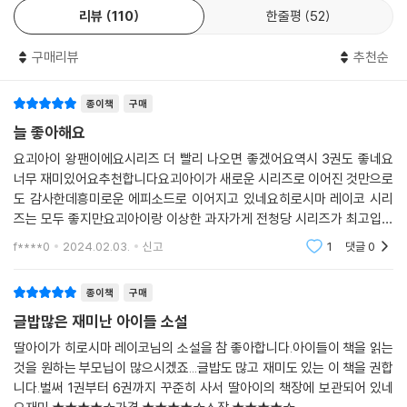
리뷰
110
한줄평
52
구매리뷰
추천순
종이책
구매
늘 좋아해요
요괴아이 왕팬이에요시리즈 더 빨리 나오면 좋겠어요역시 3권도 좋네요
너무 재미있어요추천합니다요괴아이가 새로운 시리즈로 이어진 것만으로
도 감사한데흥미로운 에피소드로 이어지고 있네요히로시마 레이코 시리
즈는 모두 좋지만요괴아이랑 이상한 과자가게 전청당 시리즈가 최고입니
다번역을 모든 책들 좋지만 위의 시리즈부터 먼저 마무리해주시면 안 될까
f****0
2024.02.03.
신고
1
댓글
0
요? 제발이요. 부탁드립니
종이책
구매
글밥많은 재미난 아이들 소설
딸아이가 히로시마 레이코님의 소설을 참 좋아합니다.아이들이 책을 읽는
것을 원하는 부모닙이 많으시겠죠...글밥도 많고 재미도 있는 이 책을 권합
니다.벌써 1권부터 6권까지 꾸준히 사서 딸아이의 책장에 보관되어 있네