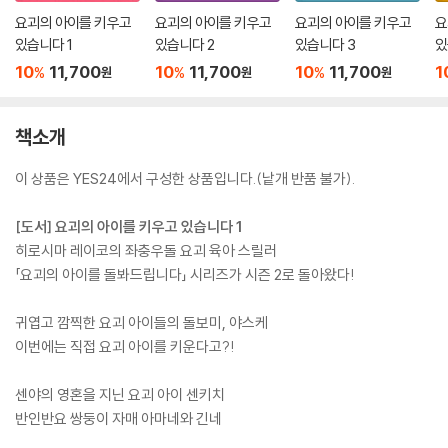
요괴의 아이를 키우고
요괴의 아이를 키우고
요괴의 아이를 키우고
요
있습니다 1
있습니다 2
있습니다 3
있
10
11,700
10
11,700
10
11,700
1
%
%
%
원
원
원
책소개
이 상품은 YES24에서 구성한 상품입니다.(낱개 반품 불가).
[도서] 요괴의 아이를 키우고 있습니다 1
히로시마 레이코의 좌충우돌 요괴 육아 스릴러
「요괴의 아이를 돌봐드립니다」 시리즈가 시즌 2로 돌아왔다!
귀엽고 깜찍한 요괴 아이들의 돌보미, 야스케
이번에는 직접 요괴 아이를 키운다고?!
센야의 영혼을 지닌 요괴 아이 센키치
반인반요 쌍둥이 자매 아마네와 긴네