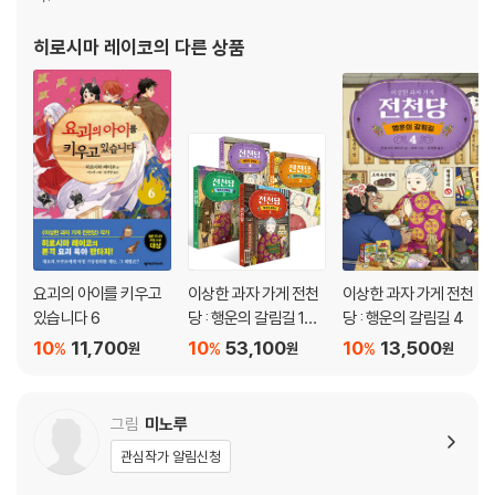
센키치가 혼자서 요괴의 아이를 돌본다고? 다마유키와 쓰쿠요가 친구가
8. 봉인
됐다니? 쓰즈미마루는 알고 보면……? 친숙하고 귀여운 요괴들의 일상을
9. 재계
히로시마 레이코
의 다른 상품
그린 아홉 가지 이야기가 펼쳐진다! ‘요괴 오리지널 캐릭터’ 응모를 통해 선
10. 사쿠노미야의 본심
정된 요괴 등장 작품 두 편 수록까지!
에필로그
첫 만남
히로시마 레이코의 요괴 육아 판타지 소설 『요괴의 아이를 키우고 있습니
부모들의 밤샘
다 3』이 출간되었다. 센야의 영혼을 간직한 요괴 아이 센키치와 요괴 돌보
미 야스케 앞에 새로운 모험이 펼쳐진다. 친숙하고 귀여운 요괴 캐릭터와
『요괴의 아이를 키우고 있습니다 3』
흥미진진한 에피소드로 전 세계 수많은 독자들의 마음을 사로잡은 히로시
서장
마 레이코 월드로 다시 한번 빠져들어 보자.
처마 밑에 서 있는 것
사이 나쁜 삼 형제
요괴의 아이를 키우고
이상한 과자 가게 전천
이상한 과자 가게 전천
[도서] 요괴의 아이를 키우고 있습니다 4
길을 잃은 수세미
있습니다 6
당 : 행운의 갈림길 1~4
당 : 행운의 갈림길 4
국내 판타지 1위 작가 히로시마 레이코의 본격 요괴 육아 판타지
반딧불이 구경
권 세트
10
11,700
10
53,100
10
13,500
%
%
%
원
원
원
『요괴의 아이를 돌봐드립니다』 시리즈가 시즌 2로 돌아왔다!
비밀의 차 친구
개구리들의 집 찾기
“요괴들이 인간의 도구가 되었다면, 그건 꽤 중대한 사태야.”
겨울의 방문
그림
미노루
연말맞이 떡 찧기
관심작가 알림신청
요괴 봉행소 동쪽 지궁의 봉행, 쓰쿠요
쓰즈미마루의 털
요괴 봉행소 서쪽 천궁의 봉행, 사쿠노미야
후기