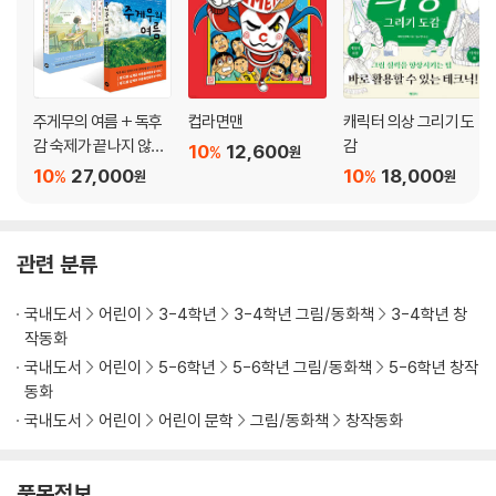
국내 판타지 1위 작가 히로시마 레이코의 본격 요괴 육아 판타지
2. 저주받은 쓰쿠요
『요괴의 아이를 돌봐드립니다』 시리즈가 시즌 2로 돌아왔다!
3. 쓰키나
4. 시로모리
“이게, 대체 뭐야아아아!”
5. 홍역과 형제
무시무시한 대요괴 쓰쿠요에게 상상도 못 할 재앙이 닥쳤다! 깜짝 놀란 가
6. 센키치와 오미쓰
주게무의 여름 + 독후
컵라면맨
캐릭터 의상 그리기 도
라스텐구들은 대혼란에 빠지는데……
감 숙제가 끝나지 않아
감
7. 겐라쿠와 아오베에
10
12,600
%
원
세트
“감히 그분의 입술을 훔치다니 용서 못 해!”
8. 말도 안 되는 부탁
10
27,000
10
18,000
%
%
원
원
질투에 사로잡힌 요괴는 엄청난 사고를 치고…… 쓰쿠요는 무사히 돌아갈
9. 야만바의 아이
수 있을까?
10. 마이즈루
요괴 아이 돌보미 야스케와 양아들 센키치, 그리고 천방지축 요괴들의 기
11. 두 개의 꿈
관련 분류
막힌 모험이 펼쳐진다!
에필로그
국내도서
어린이
3-4학년
3-4학년 그림/동화책
3-4학년 창
히로시마 레이코의 요괴 육아 판타지 소설 『요괴의 아이를 키우고 있습니
작동화
다 6』이 출간되었다. 센야의 영혼을 간직한 요괴 아이 센키치와 요괴 돌보
국내도서
어린이
5-6학년
5-6학년 그림/동화책
5-6학년 창작
미 야스케 앞에 새로운 모험이 펼쳐진다. 친숙하고 귀여운 요괴 캐릭터와
동화
흥미진진한 에피소드로 전 세계 수많은 독자들의 마음을 사로잡은 히로시
국내도서
어린이
어린이 문학
그림/동화책
창작동화
마 레이코 월드로 다시 한번 빠져들어 보자.
품목정보