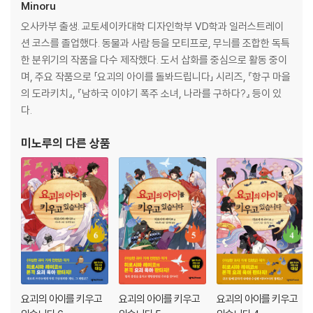
Minoru
요묘족의 공주, 오미쓰
오사카부 출생. 교토세이카대학 디자인학부 VD학과 일러스트레이
무쇠 도롱뇽 일족의 우두머리, 하지카미까지!
『요괴의 아이를 키우고 있습니다 4』
션 코스를 졸업했다. 동물과 사람 등을 모티프로, 무늬를 조합한 독특
서장
한 분위기의 작품을 다수 제작했다. 도서 삽화를 중심으로 활동 중이
요괴들을 노리는 수상한 인간을 잡기 위해
센키치의 소원
며, 주요 작품으로 「요괴의 아이를 돌봐드립니다」 시리즈, 『항구 마을
대요괴 넷의 힘이 하나로 뭉쳤다!
구로모리가 맡긴 아이
의 도라키치』, 『남하국 이야기 폭주 소녀, 나라를 구하다?』 등이 있
하지카미
다.
히로시마 레이코의 요괴 육아 판타지 소설 『요괴의 아이를 키우고 있습니
규조의 딸
다 4』가 출간되었다. 센야의 영혼을 간직한 요괴 아이 센키치와 요괴 돌보
재회
미노루
의 다른 상품
미 야스케 앞에 새로운 모험이 펼쳐진다. 친숙하고 귀여운 요괴 캐릭터와
진실
흥미진진한 에피소드로 전 세계 수많은 독자들의 마음을 사로잡은 히로시
사쿠노미야의 경고
마 레이코 월드로 다시 한번 빠져들어 보자.
강한 힘을 찾아서
대요괴의 힘
[도서] 요괴의 아이를 키우고 있습니다 5
국내 판타지 1위 작가 히로시마 레이코의 본격 요괴 육아 판타지
『요괴의 아이를 키우고 있습니다 5』
『요괴의 아이를 돌봐드립니다』 시리즈가 시즌 2로 돌아왔다!
〈행방불명된 중매쟁이〉
프롤로그
“모두를 빼앗은 괴물이 미워!
1. 주로 사건
인간이 아닌 것은 전부 봉인해야 해.”
2. 수척해진 아세비
요괴의 아이를 키우고
요괴의 아이를 키우고
요괴의 아이를 키우고