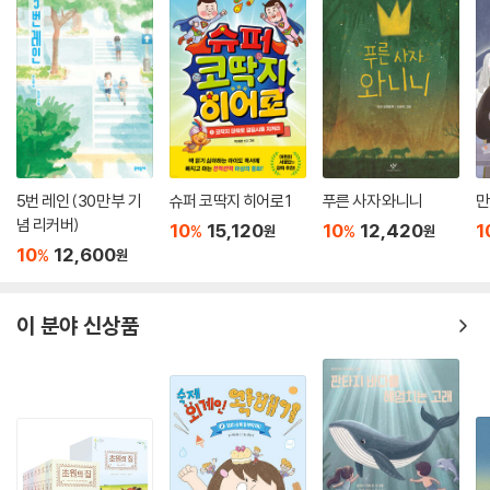
5번 레인 (30만 부 기
슈퍼 코딱지 히어로 1
푸른 사자 와니니
만
념 리커버)
10
15,120
10
12,420
1
%
%
원
원
10
12,600
%
원
이 분야 신상품