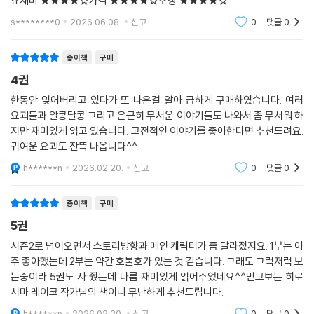
요재미 ★★★★☆가격 ★★★★☆소장 ★★★★☆
s********0
2026.06.08.
신고
0
댓글
0
종이책
구매
4권
한동안 잊어버리고 있다가 또 나온걸 알아 급하게 구매하였습니다. 여러
요괴들과 알콩달콩 그리고 은근히 무서운 이야기들도 나와서 좀 무서워 하
지만 재미있게 읽고 있습니다. 고전적인 이야기를 좋아한다면 추천드려요.
귀여운 요괴도 잔뜩 나옵니다^^
h******n
2026.02.20.
신고
0
댓글
0
종이책
구매
5권
시즌2로 넘어오면서 스토리방향과 메인 캐릭터가 좀 달라졌지요. 1부는 아
주 좋아했는데 2부는 약간 호불호가 있는 것 같습니다. 그래도 그럭저럭 보
는중이라 5권도 사 줬는데 나름 재미있게 읽어주었네요^^믿고보는 히로
시마 레이코 작가님의 책이니 무난하게 추천드립니다.
h******n
2026.02.20.
신고
0
댓글
0