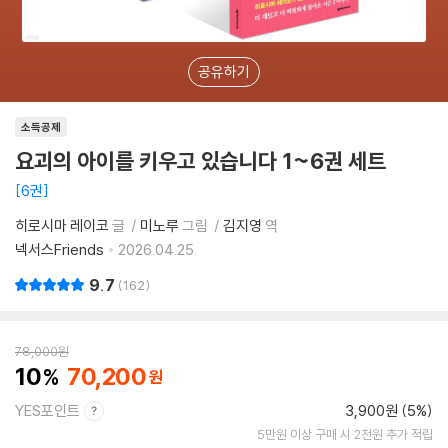
공유하기
소득공제
요괴의 아이를 키우고 있습니다 1~6권 세트
6권
히로시마 레이코
글
미노루
그림
김지영
역
넥서스Friends
2026.04.25.
9.7
162
78,000
원
10
70,200
YES포인트
3,900원 (5%)
5만원 이상 구매 시 2천원 추가 적립