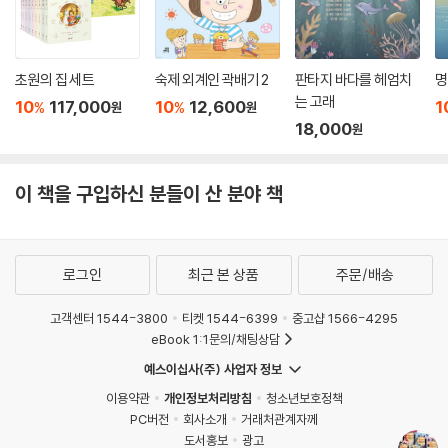
초원의 집 세트
숙제 외계인 곽배기 2
판타지 바다를 헤엄치
명
는 고래
10
117,000
10
12,600
1
%
%
원
원
18,000
원
이 책을 구입하신 분들이 산 분야 책
로그인
최근 본 상품
주문/배송
고객센터 1544-3800
티켓 1544-6399
중고샵 1566-4295
eBook 1:1문의/채팅상담
예스이십사(주) 사업자 정보
이용약관
개인정보처리방침
청소년보호정책
PC버전
회사소개
거래처관계자께
도서홍보
광고