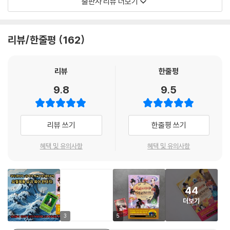
출판사 리뷰 더보기
괴들이 가득한 판타지 세계로 다시 한번 빠져들어 보자!
리뷰/한줄평
162
리뷰
한줄평
9.8
9.5
리뷰 쓰기
한줄평 쓰기
혜택 및 유의사항
혜택 및 유의사항
44
더보기
3
5