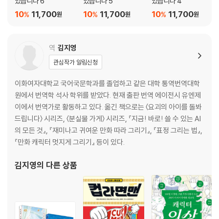
있습니다 6
있습니다 5
있습니다 4
3. 넘쳐흐르는 마음
대요괴들이 힘을 합쳐 만든 결정,
4. 아세비의 부활과 야스케의 산책
10
11,700
10
11,700
10
11,700
%
%
%
원
원
원
어째서 주로는 그것을 훔친 걸까?
5. 수상한 손님
6. 파계승 겐라쿠
역
김지영
인간도 요괴도 아닌 존재가 일으키는
7. 가여운 가라스텐구들
사건사고로 요괴들은 분주해지고……
8. 히메가미의 속삭임
관심작가 알림신청
소중한 야스케 형마저 납치되자
9. 붙잡힌 자들
분노한 센키치는 과연?
이화여자대학교 국어국문학과를 졸업하고 같은 대학 통역번역대학
10. 전투
원에서 번역학 석사 학위를 받았다. 현재 출판 번역 에이전시 유엔제
11. 주로의 이야기
요괴들을 노리는 수상한 일당에 맞서기 위해
이에서 번역가로 활동하고 있다. 옮긴 책으로는 〈요괴의 아이를 돌봐
에필로그
동쪽 지궁과 서쪽 천궁이 힘을 합쳤다!
드립니다〉 시리즈, 〈분실물 가게〉 시리즈, 『지금! 바로! 쓸 수 있는 AI
의 모든 것』, 『재미나고 귀여운 만화 따라 그리기』, 『표정 그리는 법』,
〈열흘간의 기억〉
히로시마 레이코의 요괴 육아 판타지 소설 『요괴의 아이를 키우고 있습니
『만화 캐릭터 멋지게 그리기』 등이 있다.
다 5』가 출간되었다. 센야의 영혼을 간직한 요괴 아이 센키치와 요괴 돌보
〈예기치 못한 조력자〉
김지영
의 다른 상품
미 야스케 앞에 새로운 모험이 펼쳐진다. 친숙하고 귀여운 요괴 캐릭터와
흥미진진한 에피소드로 전 세계 수많은 독자들의 마음을 사로잡은 히로시
『요괴의 아이를 키우고 있습니다 6』
마 레이코 월드로 다시 한번 빠져들어 보자.
프롤로그
[도서] 요괴의 아이를 키우고 있습니다 6
1. 결투장