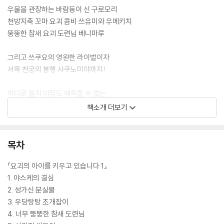
우물을 관장하는 바람둥이 신 구로모리
천방지축 꼬마 요괴 콤비 쓰유미와 우메키치
뚱뚱한 참새 요괴 도련님 베니마루
그리고 쓰쿠요의 영원한 라이벌이자
서쪽 천궁의 봉행 사쿠노미야까지!
어디로 튈지 아무도 예측할 수 없는
귀엽고 깜찍한 요괴들과 함께하는
책소개 더보기
요절복통 판타지 세계가 다시 펼쳐진다!
히로시마 레이코의 요괴 육아 판타지 소설 「요괴의 아이를 돌봐드립니다」
목차
시리즈가 더욱 새롭고 짜릿하게 시즌 2로 돌아왔다.
『요괴의 아이를 키우고 있습니다 1』
[도서] 요괴의 아이를 키우고 있습니다 2
1. 야스케의 결심
국내 판타지 1위 작가 히로시마 레이코의 본격 요괴 육아 판타지
2. 성가신 분실물
『요괴의 아이를 돌봐드립니다』 시리즈가 시즌 2로 돌아왔다!
3. 우당탕탕 조개잡이
4. 너무 뚱뚱한 참새 도련님