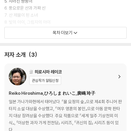
드디어 강해질 수 있어! 주술을 익혀서 야스케 형을 지킬 거야! 센야의 영
5. 사라진 쌍둥이
혼을 지닌 요괴 아이 센키치, 견신 사쿠노미야의 제자가 되다!
6. 풍요로운 산과 가짜 신
7. 산 제물이 된 소녀
“내가 대체 뭘 하고 있는 거지?”
8. 빛의 아이, 그림자의 아이
9. 구로모리의 입맞춤
목차 더보기
설레는 마음으로 서쪽 천궁에 갔지만 하는 일이라곤 온갖 허드렛일뿐. 화
10. 제자로 받아 주세요!
가 난 센키치에게 사쿠노미야가 드디어 첫 번째 주술 ‘천향의 술’을 가르쳐
강아지 요괴의 혼잣말
준다. 천방지축 요괴들의 기막힌 모험이 다시 시작된다!
저자 소개
3
『요괴의 아이를 키우고 있습니다 2』
히로시마 레이코의 요괴 육아 판타지 소설 『요괴의 아이를 키우고 있습니
센키치와 쌍둥이, 수련을 하다
다』 시리즈 2권이 출간되었다. 센야의 영혼을 간직한 요괴 아이 센키치와
프롤로그
글
히로시마 레이코
요괴 돌보미 야스케 앞에 새로운 모험이 펼쳐진다.
관심작가 알림신청
1. 수련의 시작
[도서] 요괴의 아이를 키우고 있습니다 3
2. 화가 난 센키치
Reiko Hiroshima,ひろしま れいこ,廣嶋 玲子
국내 판타지 1위 작가 히로시마 레이코의 본격 요괴 육아 판타지
3. 견신들
일본 가나가와현에서 태어났다. 『물 요정의 숲』으로 제4회 주니어 판
『요괴의 아이를 돌봐드립니다』 시리즈가 시즌 2로 돌아왔다!
4. 첫 주술
타지 소설 대상을 수상했고, 『여우 영혼의 봉인』으로 아동 문학 판타
내 소원은 센키치가 웃는 거야.
5. 수달 요괴
지 대상 장려상을 수상했다. 주요 작품으로 『세계 일주 기상천외 미
앞으로도 쭉, 그 애가 행복했으면 해.
6. 돌아오지 않는 쓰오
식』, 「이상한 과자 가게 전천당」 시리즈, 「귀신의 집」 시리즈 등이 있
7. 쓰오의 행방
다.