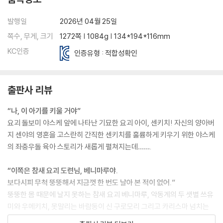
발행일
2026년 04월 25일
쪽수, 무게, 크기
1272쪽 | 1084g | 134*194*116mm
KC인증
인증유형 : 적합성확인
출판사 리뷰
“나, 이 아기를 키울 거야”
요괴 돌보미 야스케 앞에 나타난 기묘한 요괴 아이, 센키치! 자신의 양아버
지 센야의 영혼을 고스란히 간직한 센키치를 훌륭하게 키우기 위한 야스케
의 좌충우돌 육아 스토리가 새롭게 펼쳐지는데…….
“이쪽은 참새 요괴 도련님, 베니마루야.
보다시피 무척 뚱뚱해서 지금껏 한 번도 날아 본 적이 없어.”
뚱뚱한 몸 때문에 날지 못하는 참새 요괴 베니마루, 악동계의 두 샛별 쓰유
미와 우메키치, 못말리는 바람둥이 신 구로모리 그리고 카리스마 넘치는
서쪽 천궁의 봉행 사쿠노미야까지! 통통 튀는 각양각색의 매력을 가진 요