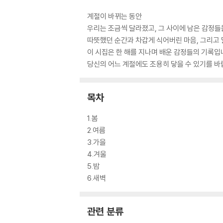
계절이 바뀌는 동안
우리는 조금씩 달라졌고, 그 사이에 남은 감정들
따뜻했던 순간과 차갑게 식어버린 마음, 그리고 
이 시집은 한 해를 지나며 배운 감정들의 기록입
당신의 어느 계절에도 조용히 닿을 수 있기를 바
목차
1.봄
2.여름
3.가을
4.겨울
5.밤
6.새벽
관련 분류