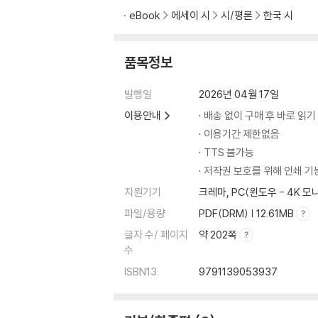
eBook
에세이 시
시/평론
한국 시
품목정보
발행일
2026년 04월 17일
이용안내
배송 없이 구매 후 바로 읽기
이용기간 제한없음
TTS 불가능
저작권 보호를 위해 인쇄 기
지원기기
크레마, PC(윈도우 - 4K 
파일/용량
PDF(DRM) | 12.61MB
글자 수/ 페이지
약 202쪽
수
ISBN13
9791139053937