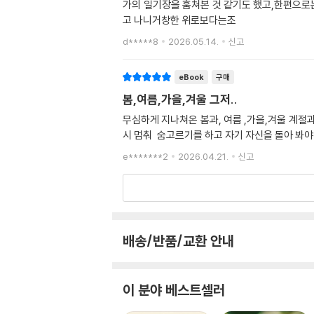
가의 일기장을 훔쳐본 것 같기도 했고,한편으로는
고 나니거창한 위로보다는조
d*****8
2026.05.14.
신고
eBook
구매
봄,여름,가을,겨울 그저..
무심하게 지나쳐온 봄과, 여름 ,가을,겨울 계
시 멈춰 숨고르기를 하고 자기 자신을 돌아 봐
e*******2
2026.04.21.
신고
배송/반품/교환 안내
이 분야 베스트셀러