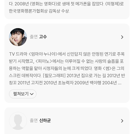
다. 2008년 〈영화는 영화다〉로 생애 첫 메가폰을 잡았다. 〈의형제〉로
한국영화평론가협회상 감독상 수상.
출연
고수
TV 드라마 <엄마야 누나야>에서 신인답지 않은 안정된 연기로 주목
받기 시작했고, <피아노>에서는 이루어질 수 없는 사랑의 슬픔을 포
용하는 역할을 맡아 시청자들의 눈에 크게 띄었다. 영화 <썸>은 그의
스크린 데뷔작이다. [필모그래피] 2013년 집으로 가는 길 2012년 반
창꼬 2011년 고지전 2010년 초능력자 2009년 백야행 2004년 썸 *
드라마 2009년 SBS 크리스마스에 눈이 올까요? 2005년 SBS 백
펼쳐보기
만장자와 결혼하기 2005년 SBS 그린로즈 2004년 SBS 남자가 사
랑할 때 2003년 SBS 요조숙녀 2002년 KBS 순
출연
신하균