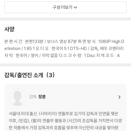
구성 더보기
* 자막 선택
- 한국어
- 영어
사양
- 자막 없음
본 편 시 간 : 본편133분 / 보너스 영상 87분 화 면 방 식 : 1080P High D
부가 영상
efinition / 1.85:1 오 디 오 : 한국어 5.1 DTS-HD / 감독, 배우 코멘터리
* 전투일지 (33분 9초)
자 막 : 한국어 / 영어 / 자막 없음 디 스 크 수 량 : 1 Disc 지 역 코 드 : A
* 애록고지 (21분 55초)
* 휴전협정 (19분 36초)
* VIP 시사회 (4분 48초)
감독/출연진 소개
3
* 포스터 촬영 현장 (3분 28초)
- 스틸 갤러리 (2분)
- 예고편 (2분 6초)
감독
장훈
서울대 미대 출신. 〈사마리아〉 연출부로 김기덕 감독과 인연을 맺은
이후, 〈빈집〉, 〈활〉의 연출부 활동과 〈시간〉의 조감독을 거치면서 다양
한 작품에서 거장 감독과의 호흡을 맞추며 자신만의 내공을 쌓아왔