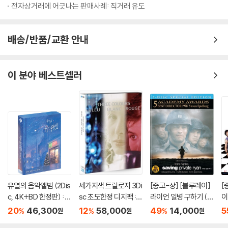
전자상거래에 어긋나는 판매사례: 직거래 유도
배송/반품/교환 안내
이 분야 베스트셀러
유열의 음악앨범 (2Dis
세가지색 트릴로지 3Di
[중고-상] [블루레이]
[
c, 4K+BD 한정판) : 블
sc 초도한정 디지팩 :
라이언 일병 구하기 (2
이
루레이
블루레이
disc)
한
20
46,300
12
58,000
49
14,000
5
%
%
%
원
원
원