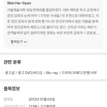
Shin Ha-Gyun
서울예술대학 방송연예과를 졸업하였다. 대학 재학중 학교 공연에서
장진 감독의 눈에 띄어 <기막힌 사내들>의 주연으로 데뷔하였고, 이
후 장진 감독과 함께 영화 뿐 아니라 연극무대에서 많은 작품을 함께
하여 장진감독의 페르소나로 불리기도 한다. 신하균 이라는 배우가
관객들에게 널리 알려지게된 영화는 바로 박찬욱 감독의 < 공동경비
구역 JSA >. 이 영화에서 장난기 가득한 인민무력성 직할경비대 정
펼쳐보기
우진 역을 맡아 일약 스타로 부상하였다. 연극에서 다져진 탄탄한 연
기력과 성실하고 진지한 자세로 캐스팅 1순위로 올려놓는 배우 신하
균. 죽여야 할 여자에게 반해버리고 마는 어리버리한
관련 분류
중고샵
중고 DVD/비디오
Blu-ray
드라마/코메디/전쟁/서부
품목정보
발매일
2012년 01월 04일
시간/무게/크기
133분 | 크기확인중