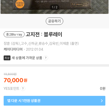
1
/
2
공유하기
고지전 : 블루레이
중고Blu-ray
장훈 (감독),고수,신하균,류승수,김옥빈,이제훈 (출연)
케이디미디어
2012.01.04.
새 상품에 가까운 상품
최상
19,800
원
70,000
YES포인트
0원
앱 다운 시 1천원 상품권