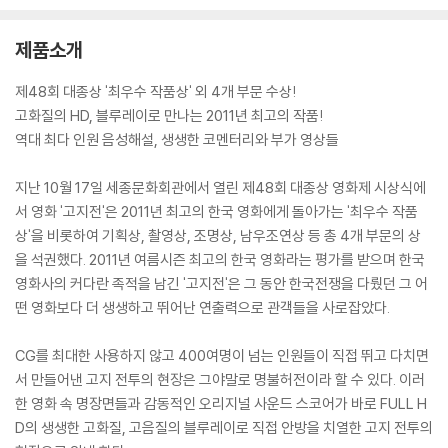
제품소개
제48회 대종상 '최우수 작품상' 외 4개 부문 수상!
고화질의 HD, 블루레이로 만나는 2011년 최고의 작품!
역대 최다 인원 음성해설, 생생한 코멘터리와 부가 영상들
지난 10월 17일 세종문화회관에서 열린 제48회 대종상 영화제 시상식에
서 영화 '고지전'은 2011년 최고의 한국 영화에게 돌아가는 '최우수 작품
상'을 비롯하여 기획상, 촬영상, 조명상, 남우조연상 등 총 4개 부문의 상
을 석권했다. 2011년 여름시즌 최고의 한국 영화라는 평가를 받으며 한국
영화사의 커다란 족적을 남긴 '고지전'은 그 동안 한국전쟁을 다뤘던 그 어
떤 영화보다 더 생생하고 뛰어난 연출력으로 관객들을 사로잡았다.
CG를 최대한 사용하지 않고 400여명이 넘는 인원들이 직접 뛰고 다치면
서 만들어낸 고지 전투의 현장은 그야말로 명불허전이라 할 수 있다. 이러
한 영화 속 명장면들과 감동적인 오리지널 사운드 스코어가 바로 FULL H
D의 생생한 고화질, 고음질의 블루레이로 직접 안방을 치열한 고지 전투의