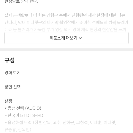
현장으로 안내 한다.
실제 군생활보다 더 힘든 강행군 속에서 진행됐던 제작 현장에 대한 다큐
멘터리, 막내 이다윗군의 마지막 촬영장에서 준비한 선배들의 깜짝 몰래카
메라 등 볼거리가 가득한 부가 영상 역시 영화 제작 현장의 현장감을 느끼
기에 충분하다. 더불어 역대 최다 인원이 참석한 감독과 배우들의 음성해
제품소개 더보기
설 역시 장훈 감독의 생생한 현장 고발 이야기들에 의해 낱낱이 밝혀진다.
구성
영화 보기
장면 선택
설정
* 음성 선택 (AUDIO)
- 한국어 5.1 DTS-HD
- 음성해설 트랙 (장훈 감독, 고수, 신하균, 고창석, 이제훈, 이다윗,
류승룡, 김옥빈)