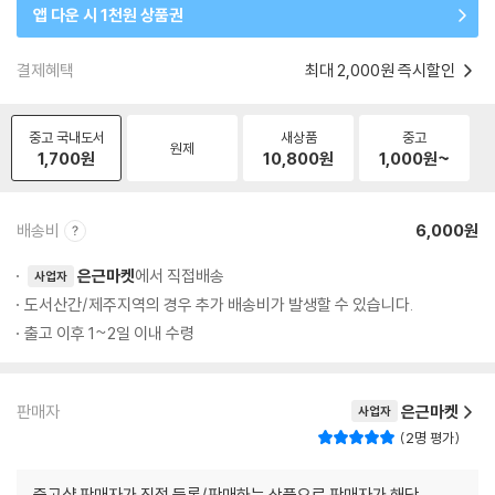
앱 다운 시 1천원 상품권
결제혜택
최대 2,000원 즉시할인
중고 국내도서
새상품
중고
원제
1,700
원
10,800
원
1,000
원~
배송비
6,000원
은근마켓
에서 직접배송
사업자
도서산간/제주지역의 경우 추가 배송비가 발생할 수 있습니다.
출고 이후 1~2일 이내 수령
판매자
은근마켓
사업자
2명 평가
중고샵 판매자가 직접 등록/판매하는 상품으로 판매자가 해당