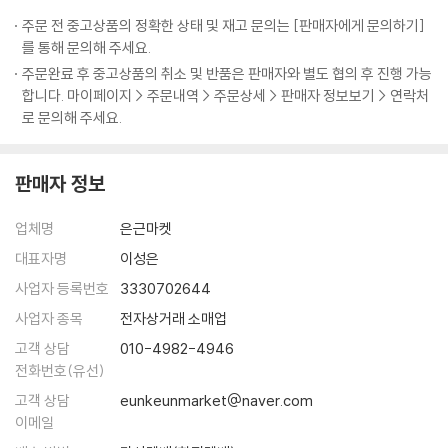
출간
주문 전 중고상품의 정확한 상태 및 재고 문의는 [판매자에게 문의하기]
를 통해 문의해 주세요.
20세기 가장 지성적인 작가 솔 벨로의 대표작 세 종이 펭귄클래식 코리아
주문완료 후 중고상품의 취소 및 반품은 판매자와 별도 협의 후 진행 가능
에서 출간되었다. 「오기 마치의 모험」, 「비의 왕 헨더슨」, 「허조그」가 바로
합니다. 마이페이지 > 주문내역 > 주문상세 > 판매자 정보보기 > 연락처
그것인데, 이들 작품은 순서대로 솔 벨로의 세 번째, 네 번째, 다섯 번째 장
로 문의해 주세요.
편소설이다. 윌리엄 포크너의 계승자이고(프레드릭 듀피), 새로운 신화를
창조해 내는 진실한 소설가이자 뛰어난 이야기꾼(알프레드 카진)이라고
판매자 정보
칭해지는 솔 벨로는, 그가 없이는 현대 미국문학을 논할 수 없다고 여겨질
정도로 중요한 작가다. 러시아 유대인으로서 미국에서 살면서 소외되고 가
업체명
은근마켓
난한 환경에서 자랐음에도 그의 문학은 특유의 입담과 재치, 쥬다이즘에서
연유된 긍정적인 인생관으로 웃음과 유머, 희망이 가득하다. 방대한 독서
대표자명
이성은
량에서 비롯된 해박함과 글쓰기에 대한 무서운 집념은 세 차례나 영예로운
사업자 등록번호
3330702644
전미 도서상을 거머쥐고 노벨문학상을 수상하는 바탕이 된다. 자서전적 사
사업자 종목
전자상거래 소매업
실이 녹아들어 자칫 개인의 일기가 될 소지가 있는 그의 소설들은 소재가
고객 상담
010-4982-4946
주제가 되는 우를 범하지 않고 어느 시기, 어느 곳에서 읽어도 공감을 얻어
전화번호(유선)
내는 보편성을 획득한다. 바로 그것이 솔 벨로의 작품을 현대의 고전이라
고객 상담
eunkeunmarket@naver.com
고 칭하는 이유일 것이다. 늦었지만 이런 작가의 대표작 세 편을 한꺼번에
이메일
만날 수 있다니 펭귄클래식 코리아가 오랫동안 정성 들여 준비한 선물임이