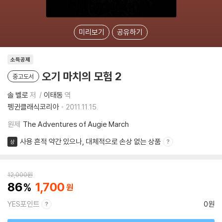
미리보기
공유하기
소득공제
오기 마치의 모험 2
중고도서
솔 벨로
저
이태동
역
펭귄클래식코리아
2011.11.15.
원제
The Adventures of Augie March
사용 흔적 약간 있으나, 대체적으로 손상 없는 상품
상
12,000
원
86
1,700
YES포인트
0원