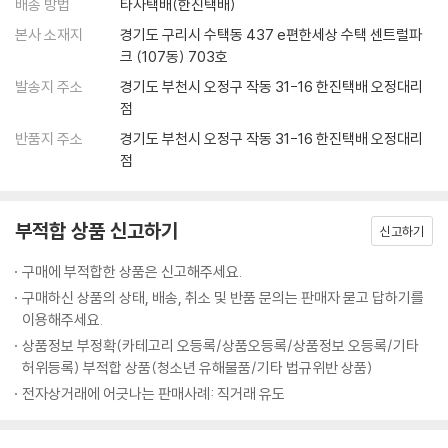
분명하다.
배송 방법
타사택배(한진택배)
본사 소재지
경기도 구리시 수택동 437 e편한세상 수택 센트럴파
“나는 보다 나은 운명을 개척할 거야.” 운명에 맞선 자아 탐구의 모험
크 (107동) 703호
발송지 주소
경기도 부천시 오정구 작동 31-16 한진택배 오정대리
1953년도에 발표하여 이듬해 전미 도서상을 거머쥔 「오기 마치의 모험」은
점
솔 벨로의 출세작이자 영원한 대표작이다. 솔 벨로 스스로도 “이것이 세 번
반품지 주소
경기도 부천시 오정구 작동 31-16 한진택배 오정대리
째 소설, 앞의 두 권은 버린 것이다. 내게는 애착이 가는 작품”이라고 말할
점
정도로 이 작품에 대한 애정과 작업량은 상당했다. 주인공 오기 마치의 인
생 체험을 통해 인간 사회의 삶이 살아갈 만한 가치가 있는지 확인시켜 주
는 새로운 인생관을 제시하려는 포부로 시작한 이 작품은 두 가지 주제, 즉
부적합 상품 신고하기
신고하기
인간은 인간 자신이 결코 만들지 않은 이 세상에 태어나 방황해야만 한다
는 것, 그리고 감옥과도 같이 우리 주위를 둘러싼 존재의 벽을 뚫고 완전한
구매에 부적합한 상품은 신고해주세요.
자유를 쟁취하려는 욕망 사이에 가로놓인 실존적 딜레마를 취급하고 있다.
구매하신 상품의 상태, 배송, 취소 및 반품 문의는 판매자 묻고 답하기를
이용해주세요.
소설은 ‘음울한 도시’ 시카고에서 자칭 철학자 오기 마치의 어린 시절로 시
상품정보 부정확(카테고리 오등록/상품오등록/상품정보 오등록/기타
작된다. 오기는 가난한 집안의 사생아로 태어났다. 그의 가족은 항상 남에
허위등록) 부적합 상품(청소년 유해물품/기타 법규위반 상품)
게 짓밟히는 어머니, 돈과 출세에 집착하는 형 사이먼, 지적장애아 동생 조
전자상거래에 어긋나는 판매사례: 직거래 유도
지, 그리고 하숙인임에도 그들 위에 군림하려는 로시 할머니로 이루어진
다. 이런 상황에서 오기는 일찍부터 경제적으로 자활의 길을 걷지 않으면