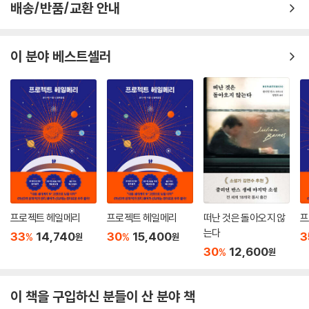
배송/반품/교환 안내
안 되었다. 생계를 유지하기 위해 도둑, 강도, 사기, 돈 많은 불구자의 몸종,
과대망상에 사로잡힌 백만장자 작가의 비서, 독수리 훈련사 등 기이한 직
업을 전전한다. 이런 과정에서 그는 사람을 끄는 특유의 남성적 매력과 순
이 분야 베스트셀러
응적인 성격 탓에 주위의 도움과 간섭에서 벗어나지 못한다. 그러나 겉으
로 보이는 유약한 태도와는 달리 자신의 운명을 결정지으려는 숙명 앞에서
는 확고히 다른 길을 택하는 강인함을 보인다. 항상 “보다 나은 운명을 개
척해야 한다. 그것은 내가 찾으려는 운명이 되지 못한다”며 주위의 간청을
뿌리치고 다른 삶을 찾으려 한다. 그것은 운명을 뛰어넘어 진정한 자아를
찾으려는 숭고한 인간성을 의미한다. 자기 앞에 놓인 운명의 길 앞에서 당
당히 우회도를 택하는 오기 마치는 도덕적인 생존과 진정한 자유를 추구해
야 한다는 작가의 사상을 대변한다.
새롭게 시도한 형식과 생명이 넘치는 언어가 완성시킨 현대의 고전
프로젝트 헤일메리
프로젝트 헤일메리
떠난 것은 돌아오지 않
프
는다
33
14,740
30
15,400
3
%
%
원
원
「오기 마치의 모험」이 문제작이 된 다른 하나의 이유는 그것이 지닌 피카레
30
12,600
%
원
스크라는 소설 형식과 생명이 넘치는 언어 때문이다. 솔 벨로는 전통적인
헨리 제임스의 복잡한 소설 형식을 피하고 피카레스크라는 단순한 소설 형
식을 사용했다. 그리하여 플롯을 지나치게 논리적으로 꾸미지 않고 사건을
이 책을 구입하신 분들이 산 분야 책
일어나는 순서대로 자유로이 기록했다. 벨로 자신은 이것을 레슬링 용어 c