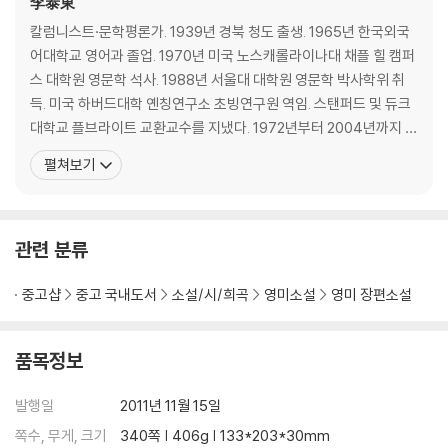
李泰東
칼럼니스트·문학평론가. 1939년 경북 청도 출생. 1965년 한국외국
어대학교 영어과 졸업. 1970년 미국 노스캐롤라이나대 채플 힐 캠퍼
스 대학원 영문학 석사. 1988년 서울대 대학원 영문학 박사학위 취
득. 미국 하버드대학 옌칭연구소 초빙연구원 역임. 스탠퍼드 및 듀크
대학교 플브라이트 교환교수를 지냈다. 1972년부터 2004년까지 서
강대학교 영문과 교수 및 문과대학장을 지냈으며, 현재 서강대 명예
펼쳐보기
교수로 있다. 1976년 『문학사상』에 평론 등단, 서울시문화상 문학부
문, 김환태평론상, 조연현문학상, 이종구수필문학상 등을 수상했다.
평론집 『부조리와 인간의식』, 『한국문
관련 분류
중고샵
중고 국내도서
소설/시/희곡
영미소설
영미 장편소설
품목정보
발행일
2011년 11월 15일
쪽수, 무게, 크기
340쪽 | 406g | 133*203*30mm