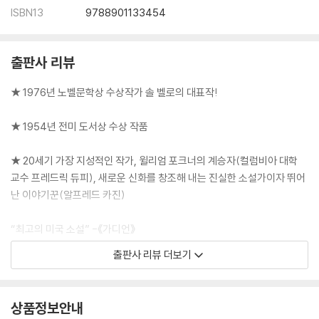
ISBN13
9788901133454
출판사 리뷰
★ 1976년 노벨문학상 수상작가 솔 벨로의 대표작!
★ 1954년 전미 도서상 수상 작품
★ 20세기 가장 지성적인 작가, 윌리엄 포크너의 계승자(컬럼비아 대학
교수 프레드릭 듀피), 새로운 신화를 창조해 내는 진실한 소설가이자 뛰어
난 이야기꾼(알프레드 카진)
“최고의 미국 소설” -《가디언》
“유쾌하다. 통쾌하다. 유머 가득한 솔 벨로의 대표작이다.” -《옵저버》
출판사 리뷰 더보기
“드물게 보는 중요한 작품, 그 오락성을 높이 평가한다. - 킹슬리 에이미즈
“수년래를 통틀어 미국 소설 중 가장 새로운 형식” - J. B. 프리스틀리
상품정보안내
세 번의 전미 도서상 수상자이자 노벨문학상 수상 작가 솔 벨로의 대표작