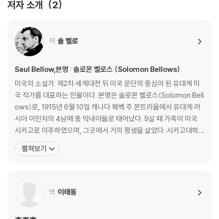
저자 소개
2
저
솔 벨로
Saul Bellow,본명 : 솔로몬 벨로스 (Solomon Bellows)
미국의 소설가. 제2차 세계대전 뒤 미국 문단의 중심이 된 유대계 미
국 작가를 대표하는 인물이다. 본명은 솔로몬 벨로스(Solomon Bell
ows)로, 1915년 6월 10일 캐나다 퀘벡 주 몬트리올에서 유대계 러
시아 이민자의 4남매 중 막내아들로 태어났다. 9살 때 가족이 미국
시카고로 이주하였으며, 그곳에서 거의 평생을 살았다. 시카고대학
교를 다녔고, 1937년에 노스웨스턴대학교를 졸업했다. 1962년부터
펼쳐보기
30년간 시카고대학교 교수로 재직했으며, 이외에도 미네소타·프린
스턴·뉴욕 대학교, 하버드대학, 시카고대학교 등 여러 곳에서 강의를
하면서 작품을 썼다. 몇몇 유명 대학교에
역
이태동