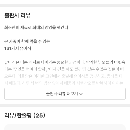
애호박 새우 리조또
애호박 사골 리조또
출판사 리뷰
애호박 소고기 볶음
애호박 밥새우 주먹밥
최소한의 재료로 최대의 영양을 챙긴다
애호박 소고기 바
온 가족이 함께 먹을 수 있는
PART 2 쑥쑥 자라는 든든한 밥상
161가지 유아식
닭 밤 리조또
유아식은 어른 식사로 나아가는 중요한 과정이다. 막막한 부모들의 머릿속
닭 칼국수
에는 ‘무엇을 먹여야 할까’, ‘이제 간을 해도 될까’와 같은 수많은 질문이 떠
순살 닭강정
오른다. 리율맘은 이러한 고민에서 출발해 유아식을 공부하고, 음식을 다
닭 버터 구이
시 배웠다. 하루 세 번의 밥상 앞에서 배움과 시행착오를 반복하며 아이는
아기 츠쿠네
편안하게 먹고, 부모는 꾸준히 이어 갈 수 있는 레시피를 완성했다.
출판사 리뷰 더보기
허니 콤보 치킨
순살 치킨 너겟
『리율맘의 1억 뷰 든든 유아식』에는 영양을 고루 담은 161가지 저염 밥상
간장 돼지 불고기
레시피가 수록되어 있다. 어릴 때 형성된 입맛이 오래 이어진다는 점을 고
리뷰/한줄평
25
돼지 간짜장
려해 재료 본연의 맛을 살리는 데 집중했으며, 짜지 않아도 충분히 맛있고
돼지 감자 조림
아이가 즐겁게 먹을 수 있도록 구성했다. 또한 냉장고 속 익숙한 재료만으
돼지 시금치 덮밥