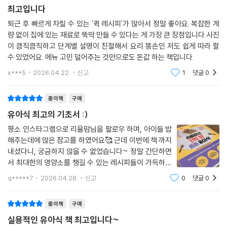
소고기 양파 리조또
최고입니다
소고기 감자 밥
퇴근 후 빠르게 차릴 수 있는 '퀵 레시피'가 많아서 정말 좋아요. 복잡한 계
가자미 미역국
량 없이 집에 있는 재료로 뚝딱 만들 수 있다는 게 가장 큰 장점입니다.사진
가자미 콩나물국
이 큼직큼직하고 단계별 설명이 친절해서 요리 똥손인 저도 쉽게 따라 할
가자미 전
수 있었어요. 메뉴 고민 덜어주는 것만으로도 돈값 하는 책입니다.
김 새우 전
x***5
2026.04.22.
신고
1
댓글
0
달걀 새우 전
새우 양배추 전
종이책
구매
새우 감자 동그랑땡
새우 볶음밥
유아식 최고의 기초서 :)
새우 완자탕
평소 인스타그램으로 리율맘님을 팔로우 하며, 아이들 밥
버터 갈릭 새우
해주는데에 많은 참고를 하였어요🥰 근데 이번에 책 까지
연어 브로콜리 리조또
내셨다니, 궁금하지 않을 수 없었습니다~ 정말 간단하면
두부 감자 전
서 최대한의 영양소를 챙길 수 있는 레시피들이 가득하네
두부 고구마 전
요🙂🙂 사진 3,4 장 안에서 레시피가 모두 설명된다는 점
q*****7
2026.04.28.
신고
0
댓글
0
에서 초보엄마들의 자신감도 업 시키며 요리실력이 상승
두부 소고기 전
할 것 같네요😆😆 저도 끼니 고민될
두부 새우 전
종이책
구매
두부 참치 전
실용적인 유아식 책 최고입니다~
두부 크래미 전