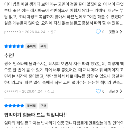
두부 브로콜리 무침
아이 밥을 매일 챙기다 보면 메뉴 고민이 정말 끝이 없잖아요. 이 책이 무엇
보다 좋은 점은 레시피들이 전반적으로 어렵지 않다는 거예요. 재료도 부
두부 카레 구이
담 없고, 조리 과정도 복잡하지 않아서 바쁜 날에도 “이건 해볼 수 있겠다”
마파 두부
싶은 메뉴들이 많아요. 요리에 자신 없는 분들도 충분히 따라 할 수 있을 정
두부 치즈 완자
도로 설명이 친절하게 되어 있는 것도 아주좋습니다!!애초에 인스타로 리
두부 크림 리조또
p******0
2026.04.24.
신고
0
댓글
0
율맘 레시
된장 두부 덮밥
종이책
구매
PART 3 맵지 않아 더 맛있는 빨간 밥상
추천!
평소 인스타에 올려주시는 레시피 보면서 자주 따라 했었는데, 이렇게 책
파프리카장 비빔밥
으로 한 번에 볼 수 있게 되어 너무 좋았어요. 매 끼니마다 뭐 해먹이지 고
김치 볶음밥
민하는 시간이 줄어들고, 책만 펼쳐서 바로 메뉴를 정할 수 있으니 정말 편
고등어 조림
하더라고요. 바쁜 일상 속에서 식단 고민 덜어주는 든든한 책이라 만족합
제육 볶음
니다.저처람 식단 고민하는 지인에게 선물해야겠어요!!
c*****1
2026.04.24.
신고
0
댓글
0
오징어 볶음
고추장 삼겹살
종이책
구매
안 매운 닭갈비
닭볶음탕
밥먹이기 힘들때 드는 책입니다!!
아기 깍두기
엄마의 제일 큰 과제는 밥차리기 인듯 합니다힘들게 만들었는데 잘 안먹으
아기 배추김치