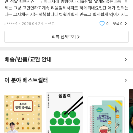
면 정말 힘빠지죠 ㅜㅜ이래저래 방황하다 리율맘을 알게되었는데음....이
안 매운 김치 전
제는 그냥 고민안하고계속 리율맘레서피로 하게되네요일단 애가 잘먹는
참치 김치 전
다는 그자체로 저는 행복합니다♡쉽게쉽게 만들고 쉽게쉽게 먹이기지상
안 매운 떡볶이
최대과제였는데참으로 감사합니다♡
s****4
2026.04.24.
신고
0
댓글
0
양념 떡꼬치
리뷰 전체보기
PART 4 바쁜 하루를 여는 간편 밥상
돈가스 김밥
배송/반품/교환 안내
햄 치즈 김밥
달걀 햄 김밥
달걀 치즈 김밥
이 분야 베스트셀러
달걀 당근 김밥
달걀 소고기 김밥
달걀 밥새우 김밥
달걀 참치 김밥
오이 참치 김밥
참치 김밥 전
애호박 밥새우 주먹밥