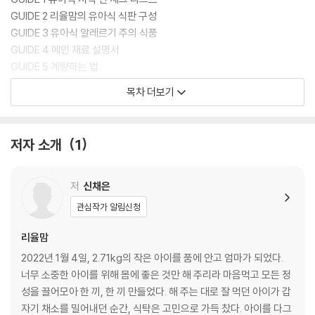
GUIDE 2 리율맘의 유아식 식판 구성
GUIDE 3 유아식 알레르기 주의 식품
GUIDE 4 메인 재료 설명서
GUIDE 5 계량하는 법
GUIDE 6 재료 써는 법
목차 더보기
GUIDE 7 리율맘의 유아식 필수 도구
GUIDE 8 리율맘의 양념 및 재료
GUIDE 9 리율맘이 알려 주는 필수 Q&A
저자 소개
1
PART 1 채소와 친해지는 첫 번째 밥상
저
신채은
감자 당근 볶음
관심작가 알림신청
감자 브로콜리 스프
감자 브로콜리 전
리율맘
카레맛 웨지 감자
2022년 1월 4일, 2.71kg의 작은 아이를 품에 안고 엄마가 되었다.
감자채 전
너무 소중한 아이를 위해 몸에 좋은 것만 해 주리라 마음먹고 모든 정
감자 달걀국
성을 끌어모아 한 끼, 한 끼 만들었다. 해 주는 대로 잘 먹던 아이가 갑
감자 크림 조림
자기 채소를 밀어내던 순간, 식탁은 고민으로 가득 찼다. 아이를 다그