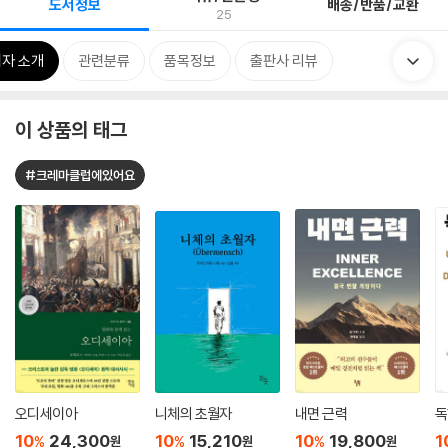
도서정보
배송/반품/교환
25
자 소개
관련분류
품목정보
출판사 리뷰
이 상품의 태그
#크레마클럽에있어요
오디세이아
니체의 초월자
내면 근력
독
10
24,300
10
15,210
10
19,800
1
%
%
%
원
원
원