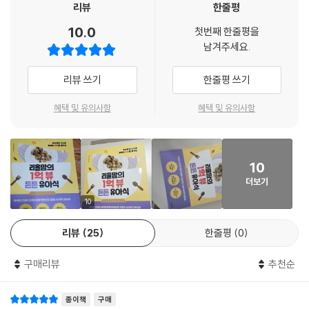
로도 쉽고 빠르게 만들 수 있도록 설계해, 바쁜 일상에서도 부담 없이 실천
리뷰
한줄평
돼지 가지 덮밥
할 수 있다. 간을 조금 더하면 아이뿐 아니라 어른도 함께 먹을 수 있어, 따
10.0
첫번째 한줄평을
무수분 수육
로 식사를 준비하지 않아도 온 가족이 함께하는 식탁을 완성할 수 있다.
남겨주세요.
베이컨 달걀 볶음밥
베이컨 달걀말이
이 책에는 ‘유아식 알레르기 주의 식품’, ‘메인 재료 설명’, ‘유아식 시작 전
리뷰 쓰기
한줄평 쓰기
베이컨 양송이 파스타
체크리스트’ 등 리율맘만의 실용적인 노하우도 담았다. 레시피는 총 6장으
베이컨 치즈 주먹밥
로 구성했으며, 주메뉴 중심으로 나누어 최소한의 재료로도 균형 잡힌 영
혜택 및 유의사항
혜택 및 유의사항
아기 스팸
양을 챙길 수 있도록 했다. 특히 유아식에서 중요한 탄수화물·단백질·지방
쫀득 떡갈비
의 균형을 고려해 카테고리를 세분화했다. ‘간편식’, ‘보양식’, ‘간식’뿐만 아
소고기 애호박 전
니라 어디에서도 공개하지 않았던 리율맘만의 ‘맵지 않아 더 맛있는 빨간
소고기 솥밥
10
밥상’ 레시피도 함께 수록해, 어른 음식에 관심을 보이는 아이에게도 다양
소고기뭇국
더보기
한 선택지를 제시한다. 각 레시피에는 알레르기를 유발할 수 있는 재료를
소고기 팽이버섯 전
표시하고, 재료의 효능과 활용법을 함께 정리해 활용도를 높였다. 아이에
10
소고기 육전
게는 즐거운 식사 시간을, 부모에게는 뿌듯한 하루를 선물하는 한 끼가 되
소고기 치즈 동그랑땡
리뷰
25
한줄평
0
길 바란다.
소고기 양파 동그랑땡
소고기 매생이 동그랑땡
구매리뷰
추천순
소고기 감자 떡갈비
소고기 매생이 전
종이책
구매