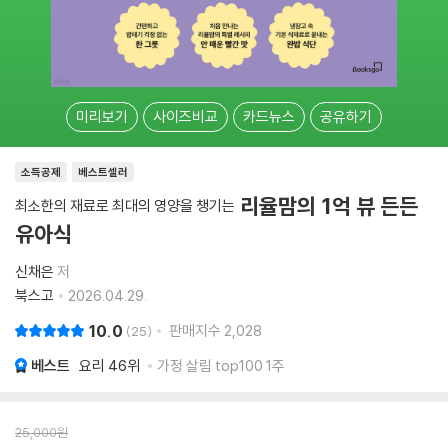
미리보기
사이즈비교
카드뉴스
공유하기
소득공제
베스트셀러
리율맘의 1억 뷰 든든
최소한의 재료로 최대의 영양을 챙기는
유아식
신채은
저
북스고
2026.04.29.
10.0
판매지수
2,028
25
베스트
요리
46위
가정 살림 top100 1주
25,000
원