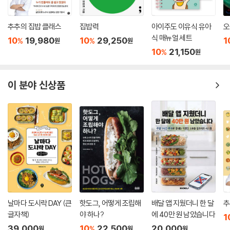
소고기 애호박 주먹밥
소고기 채소 주먹밥
추추의 집밥 클래스
집밥력
아이주도 이유식 유아
오
소고기 달걀 주먹밥
식 매뉴얼 세트
10
19,980
10
29,250
1
멸치 달걀 주먹밥
%
%
원
원
10
21,150
%
고등어 김 주먹밥
원
견과류 주먹밥
돈가스마요 주먹밥
이 분야 신상품
떡갈비 주먹밥
달걀 국수
소고기 국수
김 간장 국수
사골 우동
달걀 순두부 밥
소고기 된장 밥
소고기 무 밥
소고기 배추 무 밥
소고기 애호박 밥
날마다 도시락 DAY (큰
핫도그, 어떻게 조립해
배달 앱 지웠더니 한 달
추
애호박 치즈 밥
글자책)
야 하나?
에 40만 원 남았습니다
1
치즈 밥
39,000
10
22,500
20,000
%
원
원
원