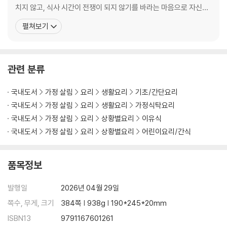
감자 치즈 완자
치지 않고, 식사 시간이 전쟁이 되지 않기를 바라는 마음으로 자신만
고구마 매생이 전
의 유아식을 만들기 시작했다. 마트에서 쉽게 구할 수 있는 재료로, 조
펼쳐보기
고구마 밥새우 전
리 과정은 단순하게, 그렇게 아이에게도 부모에게도 부담 없는 한 끼
고구마 사과 조림
를 완성해 나갔다. 이 과정을 모두 기록으로 남겨 현재 8만 명 이상의
고구마 맛탕
엄마들과 공유하고 있다.
고구마 오믈렛
관련 분류
고구마 우유 조림
고구마 치즈 완자
국내도서
가정 살림
요리
생활요리
기초/간단요리
당근 고구마 스프
국내도서
가정 살림
요리
생활요리
가정식탁요리
당근 사과 조림
국내도서
가정 살림
요리
상황별요리
이유식
당근 스크램블
국내도서
가정 살림
요리
상황별요리
어린이요리/간식
당근 감자 구이
당근 감자 전
당근 감자 조림
품목정보
당근 완자
당근 오이 피클
발행일
2026년 04월 29일
애호박 달걀 밥
쪽수, 무게, 크기
384쪽 | 938g | 190*245*20mm
애호박 새우 버터 볶음
ISBN13
9791167601261
애호박 새우 완자