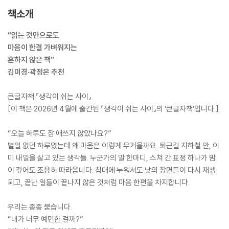
다크네이비)
음/다크브라운)
음
책소개
“읽는 것만으로도
마음이 한결 가벼워지는
흔하지 않은 책”
김미경·곽정은 추천
큰글자책 『생각이 쉬는 사이』
[이 책은 2026년 4월에 출간된 『생각이 쉬는 사이』의 ‘큰글자책’입니다.]
“오늘 하루도 참 애쓰지 않았나요?”
별일 없던 하루였는데 왜 마음은 이렇게 무거울까요. 퇴근길 지하철 안, 이
미 내일을 살고 있는 생각들. 누군가의 말 한마디, 스쳐 간 표정 하나가 밤
이 깊어도 조용히 따라옵니다. 침대에 누워서도 낮의 장면들이 다시 재생
되고, 끝난 일들이 끝나지 않은 것처럼 마음 한편을 차지합니다.
우리는 종종 묻습니다.
“내가 너무 예민한 걸까?”