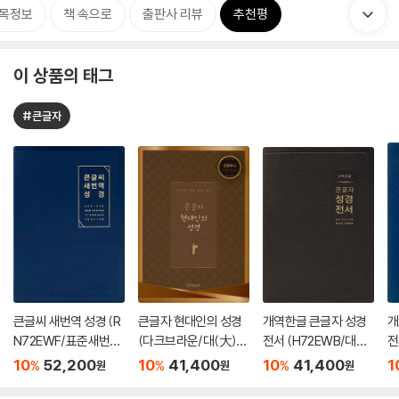
목정보
책 속으로
출판사 리뷰
추천평
이 상품의 태그
#큰글자
큰글씨 새번역 성경 (R
큰글자 현대인의 성경
개역한글 큰글자 성경
개
N72EWF/표준새번역
(다크브라운/대(大)/
전서 (H72EWB/대단
전
대단본/무지퍼/PU/반
단본/색인/천연우피)
본/무지퍼/PU/반달 색
본
10
52,200
10
41,400
10
41,400
1
%
%
%
원
원
원
달 색인/주석 없음/뉴
인/해설 없음/각주 없
인