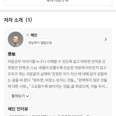
목차 더보기
하려 하기보다 곁에 머물며 천천히 스며드는 책. 그리고 어느 순간, 문득 알
아차리게 됩니다. 아무것도 달라지지 않았는데 이상하게 가벼워진 마음을.
5 지금 여기의 감각으로 돌아오기
생각이 쉬는 그 짧은 사이에 이미 충분했던 무엇을.
6 애쓰지 않고 흐름에 맡기기
저자 소개
1
7 관계 속에서 먼저 나를 보기
※ 이 책의 인세는 스님의 뜻에 따라 국내 노숙자와 저소득층을 위한 음식
8 마음이 만드는 세계 알아차리기
나눔에 전액 기부됩니다.
저
혜민
세 번째 장: 생각이 쉬면 깨닫는 것들
관심작가 알림신청
9 진정한 나는 무엇인가
慧敏
10 따로 있는 나는 없다
마음공부 이야기를 누구나 이해할 수 있도록 쉽고 따뜻한 언어로 오
11 관찰되는 것은 내가 아니다
랫동안 전해 온 스님. 세월이 흐를수록 단순한 위로에 머무르지 않고
12 텅 비어 자유롭고 충만한 나
우리가 겪는 괴로움의 실체와 ‘진정한 자기 자신’에 대해 깊이 성찰하
는 글을 써 왔다. 『멈추면, 비로소 보이는 것들』, 『완벽하지 않은 것들
네 번째 장: 깨달음에 대한 오해 풀기
에 대한 사랑』, 『고요할수록 밝아지는 것들』을 펴냈으며, 이들 저서는
38개 언어로 번역되어 미국, 영국, 네덜란드, 브라질, 베트남, 인도네
펼쳐보기
13 괴롭고 시끄러워도 늘 밝다
시아 등 세계 여러 나라에서 사랑받는 베스트셀러가 되었다. 2000년
14 눈부신 체험에 속지 말자
봄 해인사에서 사미계를, 2008년 직지사에서 비구계를 받았다. 하버
혜민
인터뷰
15 노력해서 얻는 것이 아니다
드 대학원과 프린스턴 대학원에서
16 내가 하는 게 아니다