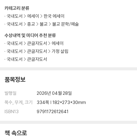
카테고리 분류
국내도서
에세이
한국 에세이
국내도서
종교
불교
불교 문학/예술
수상내역 및 미디어 추천 분류
국내도서
큰글자도서
에세이
국내도서
큰글자도서
가정 살림
국내도서
큰글자도서
품목정보
발행일
2026년 04월 28일
쪽수, 무게, 크기
334쪽 | 182*273*30mm
ISBN13
9791172612641
책 속으로