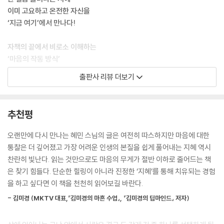
일까요?
이미 고요하고 온전한 자신을
--- 「아직 다 모른다는 마음으로 세상 보기」 중에서
‘지금 여기’에서 만나다!
잠에서 깨어난 지 몇 초 되지도 않았는데 머릿속에서는 이미 수많은 생각
자책의 끝에서 비로소 이해하는
이 쏟아집니다. ‘오늘 해야 하는 일들이 너무 많다.’ ‘어제는 내가 왜 그런 말
‘마음의 작동 방식’
을 했지?’ ‘아…, 오늘 컨디션 안 좋다.’ 아직 하루가 시작되지도 않았는데
출판사 리뷰 더보기
마음은 이미 하루를 다 살아버린 것처럼 복잡합니다. 그 순간 몸은 어떤가
같은 하루를 살면서도 누군가는 무너지지 않고, 누군가는 쉽게 흔들린다.
요? 이미 어깨가 굳어 있고, 턱이 꽉 물려 있고, 숨이 아주 얕게 흐르고 있
퇴근길 지하철 안에서 상사의 문자 하나에 마음이 무너지고, 별일이 없었
을 것입니다. 마음이 과거나 미래로 흘러가기 시작하는 즉시 몸은 ‘지금 위
는데도 하루가 유난히 길고 무겁게 느껴지는 날이 있다. 우리는 그럴 때마
추천평
험할 수도 있어’라는 신호를 보내며 긴장하기 때문입니다. 신호를 감지하
다 ‘내가 너무 예민한가 봐’라며 자책하곤 한다.
지 못하면 우리는 이 감각을 ‘불안’, ‘짜증’, ‘우울함’ 같은 심리적 문제로만
익숙한 이 패턴을 『생각이 쉬는 사이』는 조용히 뒤집는다. 이 책은 고질적
오랜만에 다시 만나는 혜민 스님의 글은 여전히 따스하지만 마음에 대한
이해하게 되고 그렇게 마음은 더 복잡해집니다. 마음공부는 바로 이 지점
인 불안과 번뇌의 원인을 ‘내 탓’이나 ‘환경의 탓’이 아닌 ‘마음이 작동하는
통찰은 더 깊어졌고 가장 어려운 인생의 본질을 쉽게 풀어내는 지혜 역시
에서 시작됩니다. 몸에 이미 일어나고 있는 감각을 다시 느끼는 순간 마음
자동 시스템’에서 찾는다. 일상에서 겪는 수많은 감정의 소용돌이는 사건
찬란히 빛난다. 읽는 것만으로도 마음의 무게가 절반 이하로 줄어드는 책
은 과거나 미래에 끌려가지 않고 지금 이 자리로 자연스럽게 돌아옵니다.
그 자체보다 과거의 경험과 미래의 두려움이 덧씌워진 ‘해석’의 결과물이
은 찾기 힘들다. 단순한 힐링이 아니라 진정한 ‘지혜’를 통해 치유되는 경험
--- 「지금 여기의 감각으로 돌아오기」 중에서
라는 사실을 차분히 일깨운다.
을 하고 싶다면 이 책을 천천히 읽어보길 바란다.
얼마 전에는 평생을 큰 회사의 임원으로 치열하게 살아오다 은퇴하신 한
- 김미경 (MKTV 대표,『김미경의 마흔 수업』, 『김미경의 딥마인드』 저자)
맞다. 직장 상사나 동료가 인사를 받지 않고 지나간 사실보다, 그 뒤에 따라
분과 차를 마신 적이 있습니다. 그분은 잠시 말이 없더니 지갑에서 텅 빈 명
오는 ‘내가 만만해 보이나?’라는 내 마음의 속삭임, 즉 ‘해석’이 우리를 더
함 케이스를 꺼내 보이셨습니다. “스님, 참 이상합니다. 평생 저를 설명하