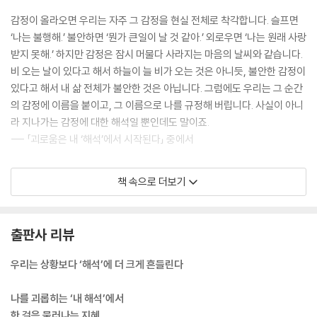
감정이 올라오면 우리는 자주 그 감정을 현실 전체로 착각합니다. 슬프면
‘나는 불행해.’ 불안하면 ‘뭔가 큰일이 날 것 같아.’ 외로우면 ‘나는 원래 사랑
받지 못해.’ 하지만 감정은 잠시 머물다 사라지는 마음의 날씨와 같습니다.
비 오는 날이 있다고 해서 하늘이 늘 비가 오는 것은 아니듯, 불안한 감정이
있다고 해서 내 삶 전체가 불안한 것은 아닙니다. 그럼에도 우리는 그 순간
의 감정에 이름을 붙이고, 그 이름으로 나를 규정해 버립니다. 사실이 아니
라 지나가는 감정에 대한 해석일 뿐인데도 말이죠.
--- 「괴로움은 내 ‘해석’에서 시작된다」 중에서
어떤 사람을 처음 만났을 때를 떠올려 봅니다. 처음에는 그 사람을 잘 모르
책 속으로 더보기
기 때문에 표정 하나, 말투 하나, 작은 행동까지 유심히 보게 됩니다. 좋은
점도 눈에 들어오고, 어떤 점이 편한지, 어떤 점이 조심스럽게 느껴지는지
도 조금씩 느껴집니다. 그런데 시간이 지나면 우리는 어느 순간 이렇게 말
출판사 리뷰
합니다. “아, 어떤 사람인지 알겠어.” 그 순간부터 우리는 더 이상 그 사람
을 있는 그대로 보려 하지 않고, 이미 만들어 둔 이미지에 맞춰서만 보게 됩
우리는 상황보다 ‘해석’에 더 크게 흔들린다
니다. 나에 대해서도, 인생에 대해서도, 세계에 대해서도 우리는 종종 아주
단정적인 문장으로 결론을 내립니다. 하지만 그 결론들이 정말로 진실일까
나를 괴롭히는 ‘내 해석’에서
요? 아니면 그동안의 경험과 두려움이 섞여 만들어진 임시적인 해석일 뿐
한 걸음 물러나는 지혜