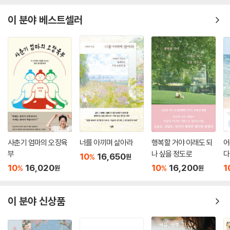
끼면서 살아왔습니다. 그래서 수행에서도 자연스럽게 같은 기준을 적용합
라보라고 말한다.
니다. 고요하면 옳고, 시끄러우면 틀렸다고 여깁니다. 편안하면 깨달음에
이 분야 베스트셀러
가깝고, 괴로우면 멀어졌다고 느낍니다. 하지만 심리 상태는 본래 오르고
지금 이 생각이 정말 사실인지, 지금 마음이 어떻게 반응하고 있는지를 조
내리는 것입니다. 고요함도 머물다 떠나고, 불안도 나타났다가 사라집니
용히 지켜보는 것, 그 단순한 전환이 전혀 다른 차원의 경험을 열어 준다.
다. 만약 깨달음이 특정 상태에 달려 있다면 그 깨달음 또한 상태가 바뀔 때
생각은 붙잡지 않을 때 스스로 힘을 잃고, 감정은 억누르지 않을 때 자연스
마다 함께 흔들릴 수밖에 없습니다.
럽게 지나간다. 우리는 그동안 해석의 틀 안에서만 세상을 바라보며 스스
--- 「괴롭고 시끄러워도 늘 밝다」 중에서
로를 가두고 있었다. 이 책은 그 틀을 깨뜨리려 하지 않는다. 대신 그 틀을
‘보게’ 만든다. 그 순간 우리는 처음으로 그 안에서 한 걸음 물러날 수 있게
한 번 강렬한 체험을 하면 그 느낌을 깨달음의 기준으로 삼고 ‘오늘은 왜 그
된다. 그리고 바로 그 지점에서 마음은 조금씩 자유를 회복한다.
때처럼 체험이 깊지 않을까’, ‘왜 예전 같은 환희가 오지 않을까’ 하고 자기
수행을 평가하기 시작합니다. 그 순간 명상은 우리에게 조건 없는 자유를
평온과 깨달음은 먼 미래에 도달해야 할 거창한 목적지가 아니다. 이미 늘
가져다주는 시간이 아니라 과거의 모양을 재현해야 하는 숙제가 됩니다.
여기 있었지만, 너무 바쁘게 달리느라 보지 못했던 ‘지금 이 자리’의 소중함
사춘기 엄마의 오장육
너를 아끼며 살아라
행복할 거야 이래도 되
어
--- 「눈부신 체험에 속지 말자」 중에서
부
나 싶을 정도로
다
을 알아차리는 일이다. 이 책은 곽정은 작가의 말처럼 성찰이라는 인생의
10
16,650
%
원
두 번째 길을 걷도록 돕는다. 자신의 생각을 좀 더 객관적으로 바라보고, 지
10
16,020
10
16,200
1
%
%
원
원
한번은 건물 입구에서 문을 아무리 밀어도 꿈쩍도 하지 않았던 적이 있습
금 이 순간에 머물며, 나라는 존재를 차분히 들여다보게 하여, 깨달음의 길
니다. 몸에 힘을 주고, 두 손으로 문을 밀고, 한 발까지 내디뎠는데도 문은
로 안내한다.
움직이지 않았습니다. 그제야 알게 되었습니다. 그 문이 자동문이었다는
이 분야 신상품
사실을요. 순간 힘을 빼고 한 걸음 물러서자 문은 스르륵 하고 아무 일도 없
‘이미 온전한 존재’라는
었다는 듯 저절로 열렸습니다. 그때 이런 생각이 들었습니다.
조용한 발견