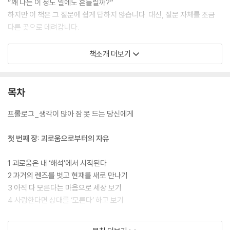
“왜 나는 이 정도 일에도 흔들릴까?”
하지만 이 책은 그 질문에 쉽게 답하지 않습니다. 대신, 질문 자체를 조금
다른 곳으로 데려갑니다.
『생각이 쉬는 사이』.
책소개 더보기
이 책은 무언가를 더 하라고 말하지 않습니다. 더 단단해지라고, 더 괜찮아
지라고 조용히 밀어붙이지도 않습니다. 오히려, 늘 해오던 것을 잠시 내려
놓아도 괜찮다고 말합니다.
목차
애써 붙잡고 있던 생각이 잠깐 멈추는 순간, 익숙하지만 한 번도 제대로 보
프롤로그_생각이 많아 잠 못 드는 당신에게
지 못했던 어떤 조용한 자리가 드러납니다.
첫 번째 장: 괴로움으로부터의 자유
설명으로 이해되기보다, 어느 순간 가만히 알아차려지는 것.
1 괴로움은 내 ‘해석’에서 시작된다
억지로 밀어야 열릴 것 같던 문이 한 걸음 물러서는 순간 스르륵 열리듯이,
2 과거의 렌즈를 벗고 현재를 새로 만나기
이 책은 우리가 애써 찾으려 했던 것과 전혀 다른 방식으로
3 아직 다 모른다는 마음으로 세상 보기
마음을 만나는 길을 보여줍니다.
4 사랑한다면 상대를 ‘모른다’ 하고 보기
무언가를 더 얻는 것이 아니라 이미 있던 것을 조용히 알아보는 시간. 설명
두 번째 장: 삶을 바꾸는 마음 연습