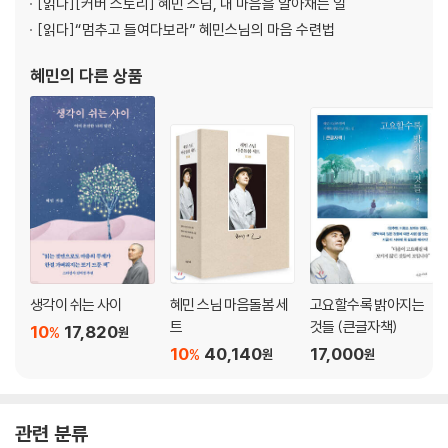
[읽다]
[커버 스토리] 혜민 스님, 내 마음을 알아채는 일
[읽다]
“멈추고 들여다보라” 혜민스님의 마음 수련법
에필로그_이미 온전하고 자유로운 존재
혜민
의 다른 상품
생각이 쉬는 사이
혜민 스님 마음돌봄 세
고요할수록 밝아지는
트
것들 (큰글자책)
10
17,820
%
원
10
40,140
17,000
%
원
원
관련 분류