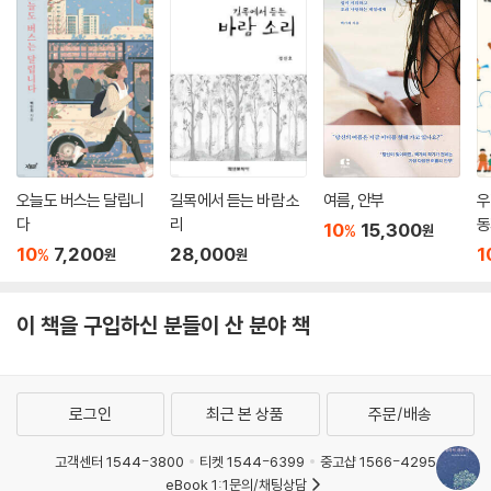
‘아, 내가 열어서 열린 게 아니었구나.’
‘원래부터 열리는 것인데, 내가 꼭 열어야 한다고 생각하면서 막고 있었던
혜민 스님은 우리가 이미 하늘처럼 넓고 바다처럼 깊은 존재임을 따뜻한
거구나.’
언어로 일깨운다. 우리는 더 나아져야 괜찮아지는 존재가 아니라는 것이
--- 「내가 하는 게 아니다」 중에서
다. 이미 충분히 잘 살아가고 있다는 사실을 알아차리고 스스로를 밀어붙
이던 힘을 천천히 풀어보라고 제안한다. 불교의 ‘본래성불’이나 조건 없는
사랑의 가르침이 말하는 것처럼, 깨달음은 새롭게 얻어내는 게 아니라 이
미 늘 그 자리에 있었음을 알아차리는 일이다.
오늘도 버스는 달립니
길목에서 듣는 바람 소
여름, 안부
우
다
리
동
10
15,300
%
원
우리는 그동안 무언가를 더해야 한다고 믿으며 살아왔다. 어쩌면 한 걸음
10
7,200
28,000
1
%
원
원
만 뒤로 물러서면 스스로 열리는 자동문을 애써 열려고 힘을 쓰고 있었을
지도 모른다. 생각이 잠시 쉬는 그 짧은 순간, 우리가 애써 과거의 경험으로
만들어 놓은 ‘나’를 내려놓고 처음부터 변한 적 없던 고요하고 ‘온전한 자
이 책을 구입하신 분들이 산 분야 책
신’을 만나게 된다. 이 발견은 거창하거나 극적인 사건이 아니라 일상에서
조용히 일어난다.
로그인
최근 본 상품
주문/배송
그래서다. 이 책은 강하게 흔들지 않는다. 대신 조용히 스며든다. 읽다가 멈
추고, 생각을 바라보다 멈추는 그 사이에서 이전과는 조금 다른 자신을 마
고객센터 1544-3800
티켓 1544-6399
중고샵 1566-4295
주한다. 우리는 그동안 너무 애쓰며 살아왔다. 그 애씀에 숨어 있던 마음의
eBook 1:1문의/채팅상담