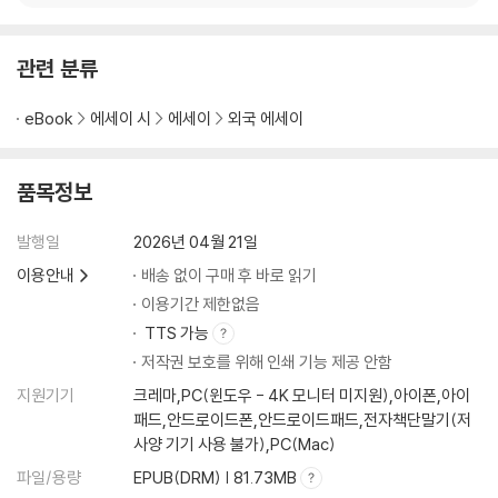
관련 분류
eBook
에세이 시
에세이
외국 에세이
품목정보
발행일
2026년 04월 21일
이용안내
배송 없이 구매 후 바로 읽기
이용기간 제한없음
TTS 가능
저작권 보호를 위해 인쇄 기능 제공 안함
지원기기
크레마,PC(윈도우 - 4K 모니터 미지원),아이폰,아이
패드,안드로이드폰,안드로이드패드,전자책단말기(저
사양 기기 사용 불가),PC(Mac)
파일/용량
EPUB(DRM) | 81.73MB