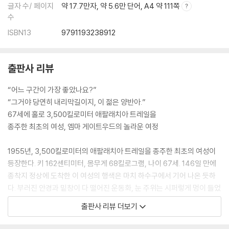
글자 수/ 페이지
약 17.7만자, 약 5.6만 단어, A4 약 111쪽
수
ISBN13
9791193238912
출판사 리뷰
“어느 구간이 가장 좋았나요?”
“그거야 당연히 내리막길이지, 이 젊은 양반아.”
67세에 홀로 3,500킬로미터 애팔래치아 트레일을
종주한 최초의 여성, 엠마 게이트우드의 놀라운 여정
1955년, 3,500킬로미터의 애팔래치아 트레일을 종주한 최초의 여성이
등장한다. 키 162센티미터, 몸무게 68킬로그램, 나이 67세. 146일 만에
종착지 정상에 도착한 이 여성의 행색은 마치 하수구에서 기어 나온 듯하
다. 부러진 안경과 밑창이 다 떨어진 운동화, 눈 주위는 시퍼렇게 멍이 들었
지만 눈빛은 그 어느 때보다 또렷해 보인다. 허리케인과 홍수, 깊은 어둠과
출판사 리뷰 더보기
추위가 가득한 길을 대체 어떻게 걸어온 걸까, 침낭도 지도도 없이 작은 자
루 하나만을 짊어지고 왜 그 먼 여정을 나서게 된 걸까?