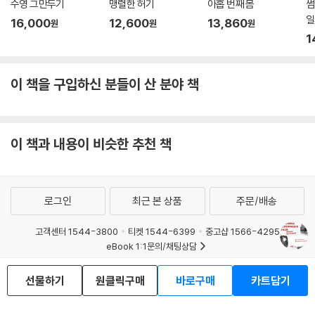
수영 그만두기
맹렬한 허기
아홉 번째 몸
썸
트레킹에만 적용되는 잠언은 아닐 것이다. 게이트우드 할머니의 이야기가
일
16,000
12,600
13,860
원
원
원
한국까지 먼 길을 왔다. 부디 반겨 읽어주시기를.
1
- 이다혜 (〈씨네21〉기자, 《오래된 세계의 농담》 저자)
이 책을 구입하신 분들이 산 분야 책
허리가 부러져 마음까지 쪼그라든 내게 게이트우드 할머니가 찾아왔다. 예
순일곱의 나이에 애팔래치아 산맥을 혼자 걸은 그녀가 말했다. 삶을 포기
하지 않은 것만으로도 우리는 이미 위대하다고. 지금 필요한 건 한 발을 떼
는 작은 용기라고. 그녀가 건넨 담백한 위로에 기대어 웅크린 몸을 세워본
이 책과 내용이 비슷한 추천 책
다. 첫발을 내딛는 순간, 길은 언제나 그랬듯 새 길을 열어줄 것이다.
- 김남희 (여행가, 《일단 떠나는 수밖에》 저자)
로그인
최근 본 상품
주문/배송
고객센터 1544-3800
티켓 1544-6399
중고샵 1566-4295
eBook 1:1문의/채팅상담
예스이십사(주) 사업자 정보
선물하기
원클릭구매
바로구매
카트담기
이용약관
개인정보처리방침
청소년보호정책
PC버전
회사소개
거래처관계자께