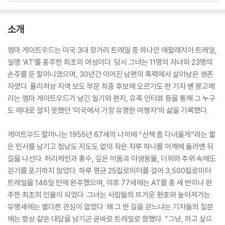
소개
엠마 게이트우드는 미국 3대 장거리 트레일 중 하나인 애팔래치아 트레일,
일명 ‘AT’를 종주한 최초의 여성이다. 당시 그녀는 11명의 자녀와 23명의
손주를 둔 할머니였으며, 30년간 이어진 남편의 폭력에서 살아남은 생존
자였다. 퓰리처상 지역 보도 부문 최종 후보에 오르기도 한 기자 벤 몽고메
리는 엠마 게이트우드가 남긴 일기와 편지, 유족 인터뷰 등을 통해 그 누구
도 제대로 알지 못했던 ‘미국에서 가장 유명한 여행자’의 삶을 기록했다.
게이트우드 할머니는 1955년 67세의 나이에 “산책 좀 다녀올게”라는 짧
은 인사를 남기고 침낭도 지도도 없이 작은 자루 하나를 어깨에 둘러멘 뒤
길을 나선다. 허리케인과 홍수, 깊은 어둠과 야생동물, 더위와 추위 속에도
걷기를 포기하지 않았다. 하루 평균 25킬로미터를 걸어 3,500킬로미터
트레일을 146일 만에 완주했으며, 이후 77세에는 AT를 총 세 번이나 완
주한 최초의 인물이 되었다. 그녀는 사람들의 뜨거운 환호와 높아져가는
유명세에는 별다른 관심이 없었다. 왜 그 먼 길을 걷느냐는 기자들의 질문
에는 항상 같은 대답을 남기곤 곧바로 트레일로 향했다. “그냥, 하고 싶으