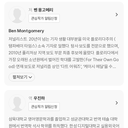
제15장 다시 돌아오다
제16장 일곱 번째 운동화
저
벤 몽고메리
제17장 그 어느 때보다 완벽한 고독
관심작가 알림신청
제18장 또다시 트레일 위로
제19장 개척자
Ben Montgomery
제20장 새로운 길
저널리스트. 20년이 넘는 기자 생활 대부분을 미국 플로리다주의 〈
제21장 잊을 수 없는 이름
탬파베이 타임스〉 소속 기자로 일했다. 탐사 보도를 전문으로 했으며,
에필로그
2010년 퓰리처상 지역 보도 부문 최종 후보에 올랐다. 플로리다에서
감사의 글
가장 오래된 소년원에서 벌어진 학대를 고발한〈 For Their Own Go
참고문헌
od〉 연재 보도로 저널리즘 상인 ‘다트 어워즈’, ‘케이시 메달’을 수상
했다. 지은 책으로는 《The Leper Spy》, 《A Shot in the Moonlig
펼쳐보기
ht》 등이 있다. 《게이트우드 할머니의 발자국》은 ‘애팔래치아 산맥을
홀로 완주한 최초의 여성’인 엠마 게이트우드에 관한 취재기이다. 저
역
우진하
관심작가 알림신청
삼육대학교 영어영문학과를 졸업하고 성균관대학교 번역 테솔 대학
원에서 번역학 석사 학위를 취득했다. 한성 디지털대학교 실용외국어