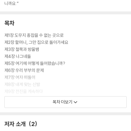
니까요.”
목차
제1장 도무지 종잡을 수 없는 곳으로
제2장 할머니, 그만 집으로 돌아가세요
제3장 철쭉과 방울뱀
제4장 나그네들
제5장 여기에 어떻게 들어왔습니까?
제6장 우리 부부의 문제
제7장 여자 떠돌이
제8장 내게 맞는 신발
제9장 전진을 계속하다
제10장 허리케인
목차 더보기
제11장 쉼터
제12장 꼭 도착할 거야
제13장 엄청난 재난
저자 소개
2
제14장 산의 노인