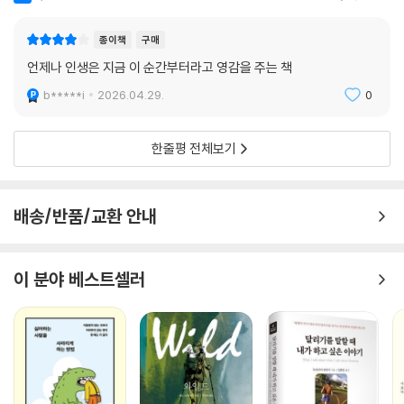
오직 자신을 위해 걷기를 멈추지 않았던
한 여성의 자유롭고도 강인한 삶 속으로
종이책
구매
언제나 인생은 지금 이 순간부터라고 영감을 주는 책
엠마 게이트우드는 트레일을 두 번 더 완주해 77세에는 애팔래치아 트레
일을 총 세 번이나 완주한 최초의 인물이 되었다. 84세까지 앞장서서 트레
b*****i
2026.04.29.
0
일을 정비하고 관리하는 일을 맡았으며, 지구 둘레 절반에 달하는 2만 2,5
00킬로미터를 넘게 걷게 된다. 하지만 흐리거나 맑거나 걷기를 멈추지 않
한줄평 전체보기
았던 그녀가 절대 걷지 않은 짧은 거리가 있는데, 바로 전남편이 자신을 보
러 와달라고 요청한 길이었다. 엠마는 11명의 자녀를 키우며 끝없는 가사
노동과 빚에 시달렸고, 남편의 폭력은 30년 넘게 이어졌다. 그럴 때마다
배송/반품/교환 안내
숲은 그녀에게 안전한 도피처가 되어주었다. 35년간의 결혼생활 후 마침
내 이혼했으며, 아이들이 장성해 제 갈 길을 찾아가는 모습을 지켜보며 “이
제는 내가 떠날 시간”이라고 느낀 것이다.
이 분야 베스트셀러
게이트우드 할머니의 종주 소식은 사람들의 큰 주목을 받으며 저녁 뉴스에
방송되었고, 주부들은 그녀가 실린 신문 기사를 오려 주방에 붙여두었다.
하지만 엠마는 사람들의 뜨거운 환호와 높아져가는 유명세에는 별다른 관
심이 없었다. 그녀가 원하는 건 평화와 고요함, 자기 자신을 위한 혼자만의
발걸음이 전부였다. 왜 그 먼 길을 걷느냐는 질문에는 항상 “재미 삼아서”,