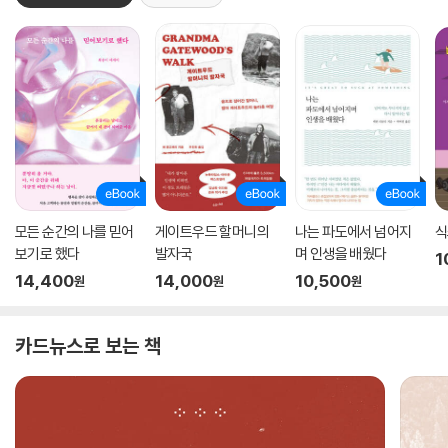
모든 순간의 나를 믿어
게이트우드 할머니의
나는 파도에서 넘어지
식
보기로 했다
발자국
며 인생을 배웠다
1
14,400
14,000
10,500
원
원
원
카드뉴스로 보는 책