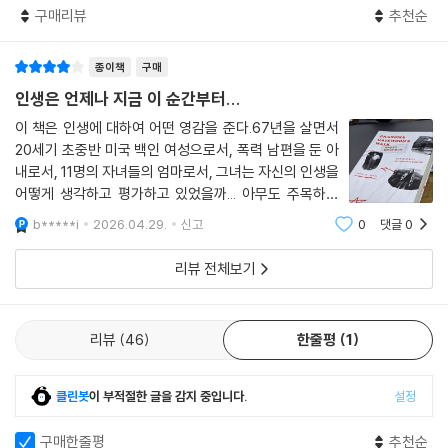
구매리뷰
추천순
해 트레일의 존재를 알게 되었다. 10대 아이들, 웃통을 벗은 남자들이 정상
을 오르는 사진이 실려 있었고, 지금껏 트레일 종주에 성공한 사람들이 모
종이책
구매
두 남성이라는 사실을 알게 된다. 그녀는 뭔가를 한번 바꿔보고 싶었다.
인생은 언제나 지금 이 순간부터...
트레일에 매료된 엠마는 1년간 준비에 돌입한다. 요양원에서 일하며 여행
이 책은 인생에 대하여 어떤 영감을 준다.67년을 살면서
에 쓸 돈을 모았고, 매일 거리를 늘려가며 걷는 연습을 한다. 그렇게 1954
20세기 초중반 미국 백인 여성으로서, 폭력 남편을 둔 아
년 66세의 나이로 트레일에 도전했지만, 일주일 만에 길을 잃고 구조된다.
내로서, 11명의 자녀들의 엄마로서, 그녀는 자신의 인생을
1년 뒤 다시 “산책 좀 다녀올게”라는 짧은 인사를 남긴 후 길을 떠났고, 14
어떻게 생각하고 평가하고 있었을까... 아무도 주목하지
6일 후 메인주의 카타딘 산 정상에 오른다. 책은 그 5개월간의 여정을 생생
않는 삶, 어쩌면 의미 없이, 가치 없이, 아니 오히려 폭력
b*****i
2026.04.29.
신고
0
댓글
0
남편으로인해 원망도 있을지 모를, 그렇게 살다 갈 이름
하게 추적한다. 엠마는 군사 시설의 철조망을 아무렇지 않게 넘어버리고,
모를 어느 한 사람이었으나, 67세 그 해
밤에는 캠핑장 테이블 위에 대자로 누워 자다가 사람들을 놀라게 하고는
리뷰 전체보기
혼자 킥킥거린다. 안경이 부러져 앞이 보이지 않고, 길을 잘못 들어도 그녀
는 쉽게 낙담하지 않았다. 대신 수첩을 펼쳐 지나온 풍경, 길에서 만난 사람
들을 기록했다. 한 남자에게 마실 물을 구할 수 없다는 대답을 듣고는 이렇
리뷰
46
한줄평
1
게 적었다. “어쨌거나 아주 잘생긴 남자였다”라고.
클린봇
이 부적절한 글을 감지 중입니다.
설정
“끝이 안 보이는 폭력과 돌봄과 노동을 졸업한
노년의 잠재성에 관한 영감을 주는 귀한 책.” -은유 작가
구매한줄평
추천순