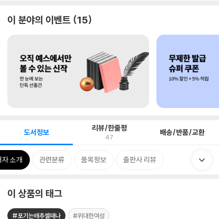
이 분야의 이벤트
15
리뷰/한줄평
도서정보
배송/반품/교환
47
저자 소개
관련분류
품목정보
출판사 리뷰
이 상품의 태그
#포기는배추셀때나
#위대한여성