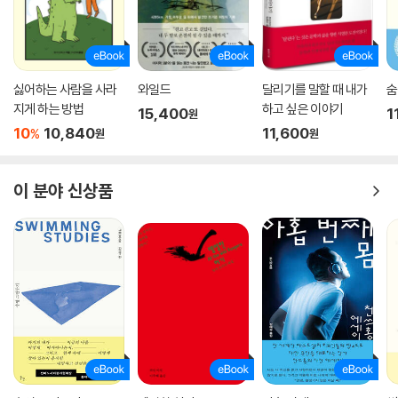
“그냥, 하고 싶으니까”라고 대답했을 뿐이다. 게이트우드 할머니에게 걷
는 이유는 조금도 중요하지 않았을 것이다. 일단 출발하는 것, 잠시 버텨내
는 것, 그리고 다시 길을 찾아가는 것만이 중요했다. “그저 한 발을 먼저 내
딛고 그다음에 다른 발을 내디디면 된다. 500만 번 정도만 그렇게 하면 된
싫어하는 사람을 사라
와일드
달리기를 말할 때 내가
숨
다”라는 그녀의 무심한 말에 용기가 나는 이유이다.
지게 하는 방법
하고 싶은 이야기
15,400
1
원
10
10,840
11,600
%
원
원
**추천사
게이트우드 할머니를 왜 이제야 알게 되었을까. 그가 가진 힘은 놀랍다. 67
세에 3,500km를 걸었다는 기록 자체보다 나의 안전, 평화, 재미를 위해
이 분야 신상품
몸을 둘 곳이 어딘지 안다는 점이 대단하다. 남들의 이러쿵저러쿵에 휘둘
리지 않고 내면의 목소리를 따르고 자신을 믿었다. 끝이 안 보이는 폭력과
돌봄과 노동을 졸업한 노년의 잠재성에 관한 영감을 주는 귀한 책이다.
- 은유 (작가)
엠마 게이트우드가 애팔래치아 트레일을 왜 걷기 시작했는지 말하기 위해
서는 그녀의 인생에 대해 말해야 한다. 1955년 ‘여성 최초’라는 기록 뒤로
긴 시간 겪은 가정폭력부터 도피처로 택한 숲의 황홀, ‘할머니’에 대한 세간
의 무시와 종래 마주한 든든한 환대에 이르기까지 이 책은 당신을 멀고 웅
장한 숲길로 안내한다. “흐리거나 맑거나 걷기를 멈추지 않았다”라는 말은