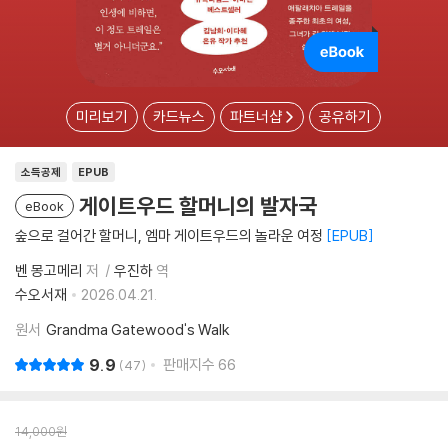
미리보기
카드뉴스
파트너샵
공유하기
소득공제
EPUB
게이트우드 할머니의 발자국
eBook
숲으로 걸어간 할머니, 엠마 게이트우드의 놀라운 여정
EPUB
벤 몽고메리
저
우진하
역
수오서재
2026.04.21.
원서
Grandma Gatewood's Walk
9.9
판매지수
66
47
14,000
원