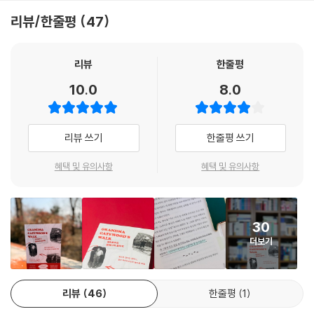
리뷰/한줄평
47
이 책의 저자 벤 몽고메리는 탐사 보도를 전문으로 하는 저널리스트이며,
퓰리처상 지역 보도 부분 최종 후보에 오를 만큼 실력 있는 기자이다. 그는
20세기 중후반, 미국에서 가장 유명한 여행자였지만 그 누구도 제대로 알
리뷰
한줄평
지 못했던 엠마 게이트우드의 인생을 재조명했다. 게이트우드가 남긴 일기
10.0
8.0
와 편지, 그녀가 길 위에서 만났던 사람들과 유족 인터뷰 등을 통해 그녀가
걸어온 발자취를 따라간다. 또한 게이트우드 개인의 삶과 더불어 애팔래치
아 산악 지대의 역사, 트레일 개척 과정, 20세기 중반 미국 사회의 경제, 인
리뷰 쓰기
한줄평 쓰기
권, 개발 문제 등을 정교하게 엮어냈다. 게이트우드 할머니는 트레일을 완
주한 후 어느 기자에게 말한다. “내가 살아온 인생에 비하면, 이 정도 트레
혜택 및 유의사항
혜택 및 유의사항
일은 별거 아니더군요”라고. 그녀는 어떤 인생을 걸어왔을까.
“남자들이 할 수 있는 일이라면, 나도 할 수 있다.”
30
철조망도 진흙 길도 거침없이 넘나드는
더보기
게이트우드 할머니의 경쾌한 발걸음
애팔래치아 트레일은 미국 3대 장거리 트레일 중 하나로, 조지아주에서 메
리뷰
46
한줄평
1
인주까지 14개 주를 가로지르는 트레킹 코스이다. 엠마 게이트우드는 동
네 병원 대기실에 아무렇게나 펼쳐져 있는 〈내셔널 지오그래픽〉 잡지를 통