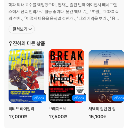
학과 외래 교수를 역임했으며, 현재는 출판 번역 에이전시 베네트랜
스에서 전속 번역가로 활동 중이다. 옮긴 책으로는 『초월』, 『2030 축
의 전환』, 『어떻게 마음을 움직일 것인가』, 『나의 기억을 보라』, 『응급
실의 크리스마스』, 『노동, 성, 권력』, 『구스타프 소나타』, 『라이트 위
펼쳐보기
로스트』, 『빌리지 이펙트』, 『성난 군중으로부터 멀리』, 『동물농장-내
인생을 위한 세계문학 5』, 『고대 그리스의 영웅들』, 『내가 너의 친구
우진하
의 다른 상품
가 돼줄게』, 『크
히티드 라이벌리
브레이크넥
새벽의 잠언 한 장
17,000
17,500
15,100
원
원
원