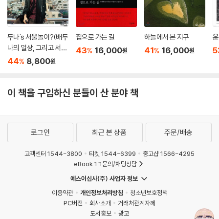
만의 이상향을 건설하고자 하는 웨스 앤더슨 세계의 테마를 계속 유지하면
서, 중복적인 이야기 구조(『그랜드 부다페스트 호텔』은 ‘이야기 안의 이야
기 안의 이야기 안’이라는 3중 구조를 가지고 있다), 동화 같은 색감과 대
두나's 서울놀이?(배두
집으로 가는 길
하늘에서 본 지구
윤
칭의 아름다움이 부각되는 영상, 정교하게 그린 인형 집 같은 배경과 독특
나의 일상, 그리고 서울
43
16,000
41
16,000
5
%
%
원
원
하고 기발한 의상들, 길거리에 버려진 리본 조각조차 갖고 싶게 만드는 소
여행) : 상급
44
8,800
%
원
품들에 이르기까지 그의 특징이 유감없이 발휘된다. 특히 『그랜드 부다페
스트 호텔』은 그의 특유의 미학이 가장 극대화된 작품이라는 평을 받는다.
이 책을 구입하신 분들이 산 분야 책
웨스 앤더슨의 작품 세계를 가장 깊게 이해하는 평론가로 알려진 매트 졸
러 세이츠는 이 점에 주목하여 한 편의 영화를 고스란히 책으로 옮겨 담는
작업을 하였고, 그 결과 완벽한 아트북 『그랜드 부다페스트 호텔』이 탄생
로그인
최근 본 상품
주문/배송
하게 되었다. 매트 졸러 세이츠는 이미 웨스 앤더슨의 앞선 7편의 영화를
묶어 『웨스 앤더슨 컬렉션』이라는 제목으로 첫 번째 아트북을 작업했다.
고객센터 1544-3800
티켓 1544-6399
중고샵 1566-4295
별도로 『그랜드 부다페스트 호텔』만을 빼내어 한 권으로 묶은 이유는 그만
eBook 1:1문의/채팅상담
큼 읽을거리와 볼거리가 풍성하다는 의미다. 『그랜드 부다페스트 호텔』의
예스이십사(주) 사업자 정보
안팎을 둘러보는 이 안내서에는 감독인 웨스 앤더슨뿐만 아니라 주연배우
이용약관
개인정보처리방침
청소년보호정책
랄프 파인스, 촬영 감독 로버트 D. 예먼, 프로덕션 디자이너 아담 슈토크하
PC버전
회사소개
거래처관계자께
우젠, 의상 디자이너 밀레나 카노네로, 작곡가 알렉상드르 데스플라 등이
도서홍보
광고