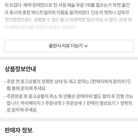
에게 거저 주어지는 것은 아무것도 없다. 우리는 그 대가를 완전히 치렀다.’
이 뜨겁다. 예약 판매만으로 전 서점 예술 부문 1위를 휩쓰는가 하면 출간
---「INTRODUCTION」중에서
과 동시에 종합 베스트셀러에 이름을 올려버렸다. 단순히 영화나 감독의
인기로만으로는 설명할 수 없는 몹시 이례적인 일이 아닐 수 없다. 과연 어
마지막 숏들은 ‘유산으로서 스토리’라는 개념을 납득하게 만든다. 늙은 작
떤 매력으로 이런 현상이 생겨난 것일까?
가가 소파에 손자와 함께 조용히 앉아 있다. 그는 제로와 대화하던 밤에 입
었던 것과 비슷한 노퍽 슈트를 입고 있으며 1968년의 호텔 과 비슷한 장식
웨스 앤더슨, 조금 별난 천재의 탄생
출판사 리뷰 더보기
의 서재에 있다. 젊은 작가의 목소리는 늙은 작가의 음성으로 바뀐다. “매
혹적인 낡은 폐허였지만, 다시 가보지 못했다.” 그리고 다시 묘지에 있는
웨스 앤더슨은 연출자가 아니라 새로운 세계의 창조자에 가깝다. 그의 영
소녀로 돌아가, 소녀는 책을 덮는다. 삶은 스러진다. 예술은 남겨진다. --?
화 속 배경은 집(『로얄 테넌바움』(2001))이나, 배(『스티브 지소와의 해저
상품정보안내
「CRITICAL ESSAY」중에서
생활』(2004))나 야영장(『문라이즈 킹덤』(2012)) 같은 익숙한 장소지
만, 그의 터치를 거치고 나면 지금까지 없던 낯선 세계가 창조된다. ‘앤더슨
주문 전 중고상품의 정확한 상태 및 재고 문의는 [판매자에게 문의하기]
물론 웨스 앤더슨에게 ‘초안 같은 것’은 다른 감독에게는 완성품이다. 그날
터치’라는 신조어가 생길 만큼 시각적 압도가 강력한 탓에 그의 영화는 종
를 통해 문의해 주세요.
본 편집본과 극장에서 개봉된 영화를 비교하면, 눈에 띄게 다른 점이 전혀
종 패션 필름이라고 폄하되기도 한다. 그러나 그의 영화들이 단순히 인스
주문완료 후 중고상품의 취소 및 반품은 판매자와 별도 협의 후 진행 가능
없었다. 완성작 같았다. 여러 겹으로 중첩된 스토리 전개 장치부터 시계태
타그램용 예쁜 화면으로 머물지 않고 그만의 시그니처로 자리 잡게 된 이
합니다. 마이페이지 > 주문내역 > 주문상세 > 판매자 정보보기 > 연락처
엽처럼 딱 맞물려 돌아가는 등장인물과 사건까지, 영화가 전작들에 비해
유는 화려한 시각적 이미지 이상의 무엇을 갖고 있기 때문이다. 그는 늘 잊
로 문의해 주세요.
어찌나 복잡해 보이는지 딱 한 번만 보고 웨스와 인터뷰할 생각을 하니 두
혀진 세계와 상실에 대한 노스탤지어를 자극하는 이야기를 지닌 이야기꾼
려울 지경이었다. ---「유럽이라는 아이디어」중에서
이다.
판매자 정보
Q : 실제로 우주에서 촬영하는 SF 영화를 만들고 싶다고 인터뷰한 적이 있