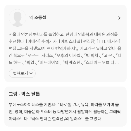
영 현장에서도 맞춤 양복과 수제 구두를 차려입는 것으로 유명하다.
특히 코듀로이와 트위드 양복을 즐겨 입으며, 시나리
역
조동섭
서울대 언론정보학과를 졸업하고, 한양대 영화학과 대학원 과정을
수료했다. [이매진] 수석기자, [야후 스타일] 편집장, [TTL 매거진]
편집 고문을 지냈으며, 현재 번역가와 자유 기고가로 일하고 있다. 옮
긴 책으로 『오로르』 시리즈, 『오후의 이자벨』, 『빅 픽처』, 『고 온』, 『데
드 하트』, 『픽업』, 『비트레이얼』, 『빅 퀘스천』, 『스테이트 오브 더 유
니언』, 『파이브 데이즈』, 『더 잡』, 『템테이션』, 『파리5구의 여인』, 『모
펼쳐보기
멘트』, 『파리에 간 고양이』, 『프로방스에 간 고양이』, 『마술사 카터,
악마를 이기다』, 『브로크백 마운틴』, 『돌아온 피터팬』, 『순결한
그림 : 막스 달튼
부에노스아이레스를 기반으로 바로셀로나, 뉴욕, 파리를 오가며 음
반, 영화, 대중문화 포스터 등 다방면에서 활발하게 활동하는 그래픽
아티스트다. 『웨스 앤더슨 컬렉션』의 일러스트를 그렸다.