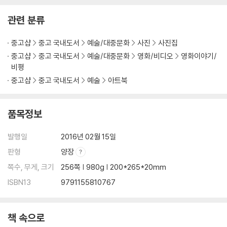
관련 분류
중고샵
중고 국내도서
예술/대중문화
사진
사진집
중고샵
중고 국내도서
예술/대중문화
영화/비디오
영화이야기/
비평
중고샵
중고 국내도서
예술
아트북
품목정보
발행일
2016년 02월 15일
판형
양장
쪽수, 무게, 크기
256쪽 | 980g | 200*265*20mm
ISBN13
9791155810767
책 속으로