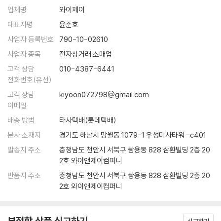
지금까지 달랑 8편의 영화를 세상에 내놓은 감독 웨스 앤더슨은 이미 ‘당
죠? 그냥 농담이었나요?
업체명
와이제이
장 죽어도 영화사에 기록될 감독’이라는 평가를 받는다. 그가 할 하틀리와
A : 아뇨, 그럴 의향이 있습니다.
쿠엔틴 타란티노 이후 가장 독창적인 세계를 이룬 미국 영화계 감독 중 하
대표자명
윤준호
Q : 네, 이제 큰 질문이 남았군요. 감독님의 영화 세계에서 신이 존재하나
나라는 것은 아무도 의심하지 않는다. 그러나 180cm가 넘는 키에 깡마른
사업자 등록번호
790-10-02610
요? 만약 존재한다면, 그 신은 위에서 지켜보고 있나요, 아니면 직접 간섭
몸, 헐렁하게 걸친 셔츠를 바지에 반쯤 밀어 넣고 다니는 웨스 앤더슨은 겉
사업자 종목
전자상거래 소매업
하나요?
으로 보기에는 칠칠치 못한 껑충한 소년처럼 보인다. 실제로 『로얄 테넌바
A : [긴 침묵] 신이 간섭합니다. ---「웨스 앤더슨 : 세 번째 인터뷰」중에서
고객 상담
010-4387-6441
움』에서 함께 작업했던 배우 안젤리카 휴스턴은 첫 만남에서 그를 십대 후
전화번호(유선)
반으로 착각했다고 회상한다(웨스 앤더슨은 1969년생이다).
츠바이크의 알프스 별장과 그랜드 부다페스트 호텔은 분명히 연결된다. 이
고객 상담
kiyoon072798@gmail.com
연결은 꼬리를 무는 연상 작용을 선언한다. 유럽의 사라진 과거를 찬양하
이메일
웨스 앤더슨에게 영화는 개인적 기억의 일부이기도 하다. 10살 때 부모가
고 자신의 과거를 전하는 데 열중한 츠바이크, 자신이 사랑하는 호텔이 ‘빌
이혼하자, 그는 거짓말과 난폭한 돌발행위로 학교생활을 망가뜨렸다. 그러
배송 방법
타사택배(롯데택배)
어먹게 추잡한 곰보 파시스트 개자식’의 손에 넘어가거나 폭격에 재가 될
나 그의 상황을 알게 된 학교 선생님(조력자)이 영화광이던 그가 몰두할
본사 소재지
경기도 하남시 망월동 1079-1 우성미사타워 -c401
지 모를 가능성을 미리 막으려는 구스타브, 구스타브의 스토리를 적당한
수 있도록 다양한 장르를 희곡으로 써서 공연을 올리도록 배려해주었고,
때에 전달하려는 늙은 제로, 프롤로그를 방해하다가 옆에 서 있는 손자로
발송지 주소
충청남도 천안시 서북구 쌍용동 828 삼환빌딩 2층 20
앤더슨은 스스로 주연까지 겸하며 원치 않는 친구들에게 강제로 사인을 해
2호 와이앤제이컴퍼니
대표되는 미래 세대에게 다시 스토리를 전달하려는 ‘작가’. 이 모든 노력이
주는 등 만족스런 학창 시절을 보내게 되었다. 이후 연극과 문학으로 관심
멘들 빵집의 분홍색 상자에 담겨 묘지 시퀀스에서 리본으로 묶인다. 영화
반품지 주소
충청남도 천안시 서북구 쌍용동 828 삼환빌딩 2층 20
사를 넓혀가던 웨스 앤더슨은 대학에서 운명적인 파트너 오언 윌슨을 만났
는 책이고, 책은 제로의 스토리고, 제로의 스토리는 구스타브의 스토리고,
2호 와이앤제이컴퍼니
다. (오언 윌슨은 앤더슨의 모든 영화를 함께 쓰고, 연기하였다.)
구스타브의 스토리는 그랜드 부다페스트이고, 그랜드 부다페스트는 츠바
이크의 알프스 별장이고 오스트리아고 유럽이고 모든 것이다. 그리고 사라
상대를 ‘제 잘난 멋에 사는 참여의식 없는 놈’으로 여겨 말도 섞지 않던 둘
부적합 상품 신고하기
지고, 사라지고, 사라졌다. 모두 다. 스토리만 남는다.