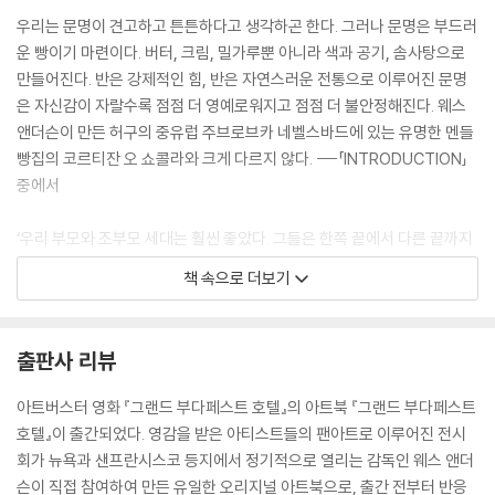
우리는 문명이 견고하고 튼튼하다고 생각하곤 한다. 그러나 문명은 부드러
운 빵이기 마련이다. 버터, 크림, 밀가루뿐 아니라 색과 공기, 솜사탕으로
만들어진다. 반은 강제적인 힘, 반은 자연스러운 전통으로 이루어진 문명
은 자신감이 자랄수록 점점 더 영예로워지고 점점 더 불안정해진다. 웨스
앤더슨이 만든 허구의 중유럽 주브로브카 네벨스바드에 있는 유명한 멘들
빵집의 코르티잔 오 쇼콜라와 크게 다르지 않다. ---「INTRODUCTION」
중에서
‘우리 부모와 조부모 세대는 훨씬 좋았다. 그들은 한쪽 끝에서 다른 끝까지
깔끔한 일직선으로 조용한 삶을 살았다. 그래서 나는 그들이 부러운가? 잘
책 속으로 더보기
모르겠다. 그들은 진짜 고통에서, 악의와 운명의 힘에서 멀리 떨어져 꾸벅
꾸벅 조는 듯 삶을 살았지만 편안함이 낡은 신화가 되고, 안전은 유치한 꿈
이 된 우리는 우리 존재의 하나부터 열까지 긴장을 느끼고 있고, 무엇에 대
출판사 리뷰
한 공포를 늘 새롭게 신경마다 느껴야 한다. 우리 삶의 매 시간은 세계의 운
명과 연결되어 있다. 비탄으로 또 즐거움으로, 우리는 우리 자신의 작은 삶
아트버스터 영화 『그랜드 부다페스트 호텔』의 아트북 『그랜드 부다페스트
저 너머의 역사와 시간을 살아가지만, 그들은 자기 자신 너머의 것은 아무
호텔』이 출간되었다. 영감을 받은 아티스트들의 팬아트로 이루어진 전시
것도 몰랐다. 그러므로 오늘날 우리 모두는, 가장 어린 인류라도, 우리 선조
회가 뉴욕과 샌프란시스코 등지에서 정기적으로 열리는 감독인 웨스 앤더
의 가장 현명한 사람보다 현실에 대해 천 배는 많이 알고 있다. 그러나 우리
슨이 직접 참여하여 만든 유일한 오리지널 아트북으로, 출간 전부터 반응