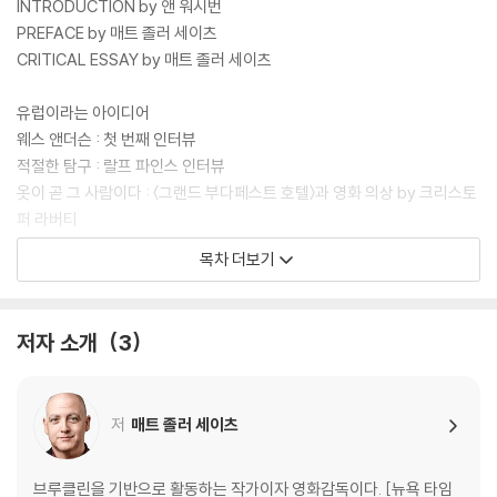
INTRODUCTION by 앤 워시번
PREFACE by 매트 졸러 세이츠
CRITICAL ESSAY by 매트 졸러 세이츠
유럽이라는 아이디어
웨스 앤더슨 : 첫 번째 인터뷰
적절한 탐구 : 랄프 파인스 인터뷰
옷이 곧 그 사람이다 : 〈그랜드 부다페스트 호텔〉과 영화 의상 by 크리스토
퍼 라버티
웨스 앤더슨 스타일 : 밀레나 카노네로 인터뷰
목차 더보기
스노글로브 세계
웨스 앤더슨 : 두 번째 인터뷰
저자 소개
3
장소와 사람과 이야기 : 〈그랜드 부다페스트 호텔〉의 음악 by 올리비아 콜
레트
친밀한 소리 : 알렉상드르 데스플라 인터뷰
저
매트 졸러 세이츠
드넓은 무대 : 〈그랜드 부다페스트 호텔〉의 프로덕션 디자인 by 스티븐 분
기차를 계속 달리게 하기 : 아담 슈토크하우젠 인터뷰
브루클린을 기반으로 활동하는 작가이자 영화감독이다. [뉴욕 타임