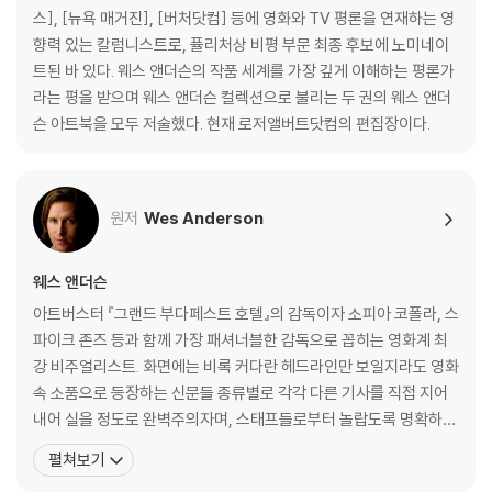
알곤퀸 호텔에서
스], [뉴욕 매거진], [버처닷컴] 등에 영화와 TV 평론을 연재하는 영
웨스 앤더슨 : 세 번째 인터뷰
향력 있는 칼럼니스트로, 퓰리처상 비평 부문 최종 후보에 노미네이
어제의 세계들 by 알리 아리칸
트된 바 있다. 웨스 앤더슨의 작품 세계를 가장 깊게 이해하는 평론가
슈테판 츠바이크 : 발췌
라는 평을 받으며 웨스 앤더슨 컬렉션으로 불리는 두 권의 웨스 앤더
완전히 다른 요소 : 로버트 D. 예먼 인터뷰
슨 아트북을 모두 저술했다. 현재 로저앨버트닷컴의 편집장이다.
웨스 앤더슨의 4:3 챌린지 by 데이비드 보드웰
십자 펜 협회
원저
Wes Anderson
옮긴이의 말
감사의 말
웨스 앤더슨
아트버스터 『그랜드 부다페스트 호텔』의 감독이자 소피아 코폴라, 스
파이크 존즈 등과 함께 가장 패셔너블한 감독으로 꼽히는 영화계 최
강 비주얼리스트. 화면에는 비록 커다란 헤드라인만 보일지라도 영화
속 소품으로 등장하는 신문들 종류별로 각각 다른 기사를 직접 지어
내어 실을 정도로 완벽주의자며, 스태프들로부터 놀랍도록 명확하고
세심한 디렉션을 주는 ‘엄청나게’ 꼼꼼한 사람이라는 평을 받는다. 20
펼쳐보기
12 남성 패션지 GQ가 선정한 베스트드레서 25인이기도 한 그는 촬