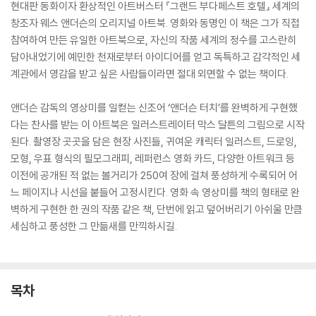
현대판 동화이자 환상적인 아트버스터 『그랜드 부다페스트 호텔』 세계의
창조자 웨스 앤더슨의 오리지널 아트북. 영화와 동명인 이 책은 그가 직접
참여하여 만든 유일한 아트북으로, 자신의 작품 세계의 정수를 고스란히
담아내었기에 예민한 천재로부터 아이디어를 얻고 독특하고 감각적인 세
계관에서 영감을 받고 싶은 사람들이라면 절대 외면할 수 없는 책이다.
앤더슨 감독의 영상미를 일컫는 신조어 ‘앤더슨 터치’를 완벽하게 구현했
다는 찬사를 받는 이 아트북은 일러스트레이터 막스 달튼의 그림으로 시작
된다. 촬영장 곳곳을 담은 현장 사진들, 귀여운 캐릭터 일러스트, 드로잉,
모형, 우표 형식의 필모그래피, 레퍼런스 영화 카드, 다양한 아트워크 등
이전에 공개된 적 없는 볼거리가 250여 장에 걸쳐 풍성하게 수록되어 어
느 페이지나 시선을 붙들어 고정시킨다. 영화 속 영상미를 책의 형태로 완
벽하게 구현한 한 권의 작품 같은 책, 단번에 읽고 덮어버리기 아쉬울 만큼
세심하고 풍성한 그 만듦새를 만끽하시길.
목차