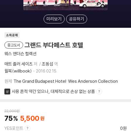
미리보기
공유하기
소득공제
그랜드 부다페스트 호텔
중고도서
웨스 앤더슨 컬렉션
매트 졸러 세이츠
저
조동섭
역
윌북(willbook)
2016.02.15.
원제
The Grand Budapest Hotel: Wes Anderson Collection
사용 흔적 약간 있으나, 대체적으로 손상 없는 상품
상
22,000
원
75
5,500
YES포인트
0원