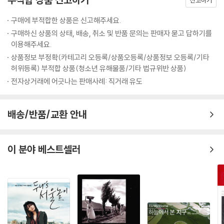
신고하기
은 이내 서로 생각이 비슷하다는 사실을 깨달고 의기투합했다. 두 사람은
---「어제의 세계들 by 알리 아리칸」중에서
몇백 달러와 앤더슨의 형에게 얻은 16mm 필름을 가지고 첫 영화를 만들
구매에 부적합한 상품은 신고해주세요.
었다. 고작 14분짜리 단편이었지만 이를 본 영화 제작자들이 앤더슨과 윌
구매하신 상품의 상태, 배송, 취소 및 반품 문의는 판매자 묻고 답하기를
슨을 찾아왔고, 결국 장편 영화 『바틀 로켓』이 탄생하였다. 비록 대중적인
이용해주세요.
성공은 하지 못했지만 이 영화는 그의 번뜩이는 세계관을 보여주기에 충분
상품정보 부정확(카테고리 오등록/상품오등록/상품정보 오등록/기타
했고, 이후 활동의 시작점이 되었다. 거장 마틴 스콜세지 감독은 『바틀 로
허위등록) 부적합 상품(청소년 유해물품/기타 법규위반 상품)
켓』를 본 후 웨스 앤더슨의 팬이 되었다고 말하며, 그를 ‘차세대의 마틴 스
전자상거래에 어긋나는 판매사례: 직거래 유도
콜세지’로 지목했다(그러나 웨스 앤더슨이 가장 좋아하는 영화는 로만 폴
란스키의 『로즈메리의 아기』다).
배송/반품/교환 안내
그가 창조한 여덟 번째 세계 『그랜드 부다페스트 호텔』
이 분야 베스트셀러
영화 『그랜드 부다페스트 호텔』은 세계 대전이 한창인 1927년, 전쟁 분위
기와 동떨어진 화려한 공간인 그랜드 부다페스트 호텔을 배경으로, 로비
보이 제로와 그의 멘토 구스타브가 주축이 되어 구스타브의 연인이자 대부
호인 마담 D(틸다 스윈튼)의 죽음의 비밀을 파헤쳐 억울한 누명에서 벗어
나고, 상속받은 명화를 지키는 것이 전체의 줄거리다. 줄거리만 보면 진부
하고 허술한 미스터리 추격 영화처럼 느껴져 의아할 수 있지만, 그의 미학
이 간섭한 영상은 진부할 수도 허술할 수도 없다. 현실과 거리를 두어 자신