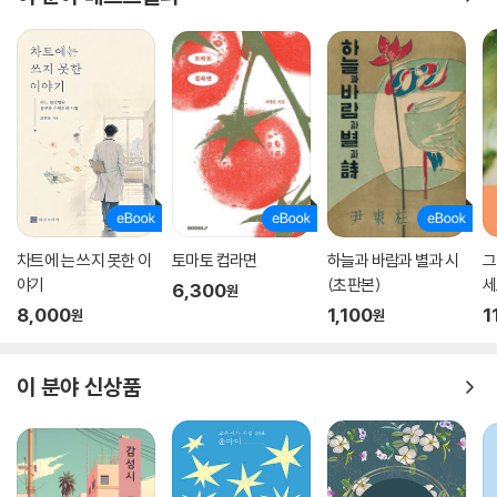
차트에 는 쓰지 못한 이
토마토 컵라면
하늘과 바람과 별과 시
그
야기
(초판본)
세
6,300
원
8,000
1,100
1
원
원
이 분야 신상품