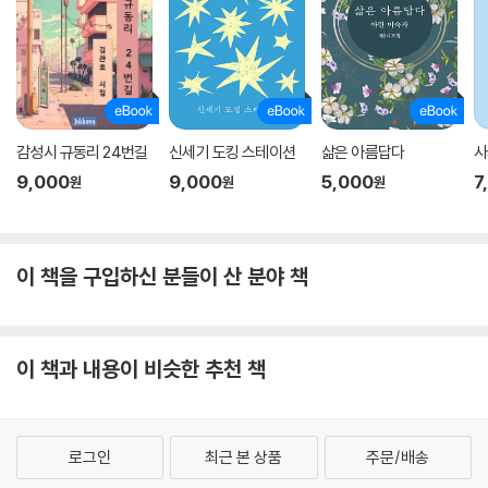
감성시 규동리 24번길
신세기 도킹 스테이션
삶은 아름답다
사
9,000
9,000
5,000
7
원
원
원
이 책을 구입하신 분들이 산 분야 책
이 책과 내용이 비슷한 추천 책
로그인
최근 본 상품
주문/배송