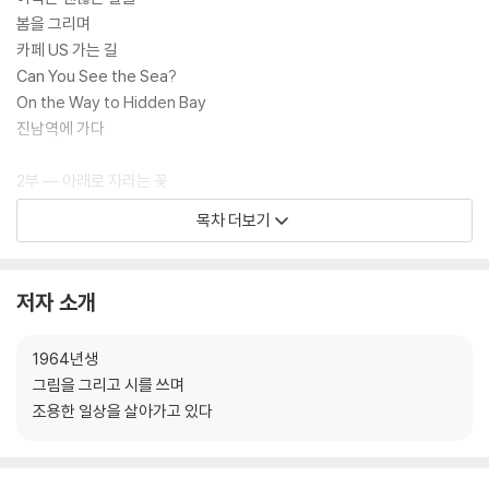
봄을 그리며
카페 US 가는 길
Can You See the Sea?
On the Way to Hidden Bay
진남역에 가다
2부 — 아래로 자라는 꽃
아래로 자라는 꽃
목차 더보기
시를 쓴다는 것
쓸쓸함에 대하여
누가 나를 흐르지 못하게 하는가
저자 소개
내가 너에게 내 시를 보여주지 않는 이유
나를 널어 말리는 중
1964년생
그림을 그리고 시를 쓰며
3부 — 우리라는 거리
조용한 일상을 살아가고 있다
그래, 우리에게는 적당한 거리가 필요했어
집
열다섯