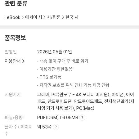
관련 분류
4부 — 엄마의 시간
빠마
eBook
에세이 시
시/평론
한국 시
92세 영희씨
엄마 안녕
품목정보
5부 — 바다와 기억
발행일
2026년 05월 01일
넘너리 연가
이용안내
배송 없이 구매 후 바로 읽기
봄날은 간다
내려놓지 못하는 밤
이용기간 제한없음
TTS 불가능
저작권 보호를 위해 인쇄 기능 제공 안함
지원기기
크레마, PC(윈도우 - 4K 모니터 미지원), 아이폰, 아이
패드, 안드로이드폰, 안드로이드패드, 전자책단말기(저
사양 기기 사용 불가), PC(Mac)
파일/용량
PDF(DRM) | 6.05MB
글자 수/ 페이지
약 53쪽
수