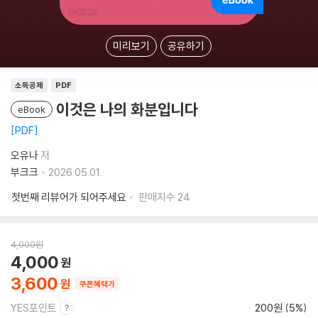
미리보기
공유하기
소득공제
PDF
이것은 나의 화분입니다
eBook
PDF
오유나
저
부크크
2026.05.01.
첫번째 리뷰어가 되어주세요
판매지수
24
4,000
원
4,000
3,600
쿠폰혜택가
YES포인트
200원 (5%)