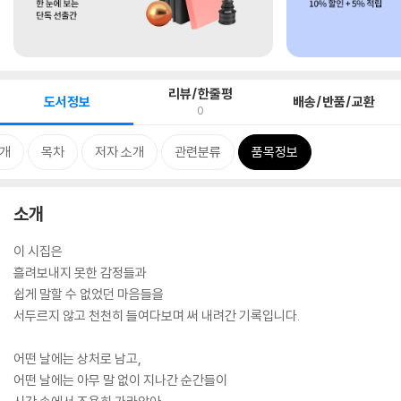
리뷰/한줄평
도서정보
배송/반품/교환
0
개
목차
저자 소개
관련분류
품목정보
소개
이 시집은
흘려보내지 못한 감정들과
쉽게 말할 수 없었던 마음들을
서두르지 않고 천천히 들여다보며 써 내려간 기록입니다.
어떤 날에는 상처로 남고,
어떤 날에는 아무 말 없이 지나간 순간들이