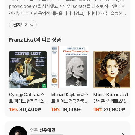
phonic poem)을 창시했고, 단악장 sonata를 최초로 작곡했다. 어
려서부터 뛰어난 음악적 재능을 나타내었고, 파리에 가서는 훌륭한
연주가로 인정받아 "피아노의 왕"이라 불리었으며, 이 별칭은 오늘날
펼쳐보기
까지도 리스트를 의미하는 명칭으로 자리잡았다. 뛰어난 기교로 유럽
에 명성을 떨쳤고, 지금도 역사상 가장 위대한 피아니스트로 추앙받
Franz Liszt
의 다른 상품
고 있다. 하지만 정작
Gyorgy Cziffra 리스
Michael Kaykov 리스
Marina Baranova 멘
트: 피아노 협주곡 1,2번
트: 피아노 전곡 작품 6
델스존: ‘스케르초’ (라
(Liszt: Piano Concer
9집 (Liszt: Complet
흐마니노프-바라노바
19
30,400
19
19,500
19
20,800
%
%
%
원
원
원
tos Nos.1 & 2) [UHQ
e Piano Music Vol. 6
편곡) (Mendelssoh
CD]
9)
n: Scherzo)
연주
선우예권