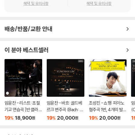
혜택 및 유의사항
혜택 및 유의사항
배송/반품/교환 안내
이 분야 베스트셀러
임윤찬 - 리스트: 초절
임윤찬 - 바흐: 골드베
조성진 - 쇼팽: 피아노
임
기교 연습곡 [반 클라이
르크 변주곡 (Bach: G
협주곡 1번, 4개의 발라
(
번 콩쿠르 실황 녹음]
oldberg Variations)
드 (Chopin: Piano Co
19
18,900
19
20,000
19
20,000
1
%
%
%
원
원
원
ncerto No.1, Ballade
s) [하드 커버 디럭스