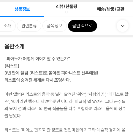
리뷰/한줄평
상품정보
배송/반품/교환
0
트 소개
관련분류
품목정보
음반 속으로
음반소개
“피아노가 어떻게 이야기할 수 있는가”
[리스트]
3년 만에 앨범 [리스트]로 돌아온 피아니스트 선우예권!
리스트의 숨겨진 세계를 다시 조명하다.
이번 앨범은 리스트의 음악 중 널리 알려진 ‘위안’, ‘사랑의 꿈’, ‘메피스토 왈
츠’, ‘헝가리안 랩소디 제2번’ 뿐만 아니라, 비교적 덜 알려진 ‘고타 군주들
의 묘지 섬’과 리스트의 편곡 작품들을 다수 포함하며 리스트 음악의 정수
를 담았다.
리스트는 ‘피아노 편곡’이란 장르를 전인미답의 기교와 예술적 경지에 올