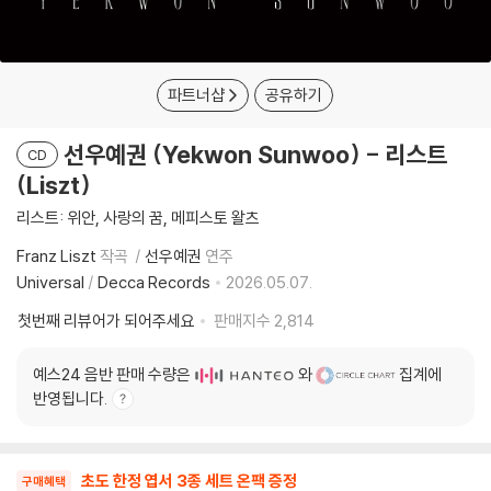
파트너샵
공유하기
선우예권 (Yekwon Sunwoo) - 리스트
CD
(Liszt)
리스트: 위안, 사랑의 꿈, 메피스토 왈츠
Franz Liszt
작곡
선우예권
연주
Universal
/
Decca Records
2026.05.07.
첫번째 리뷰어가 되어주세요
판매지수
2,814
예스24 음반 판매 수량은
와
집계에
반영됩니다.
초도 한정 엽서 3종 세트 온팩 증정
구매혜택