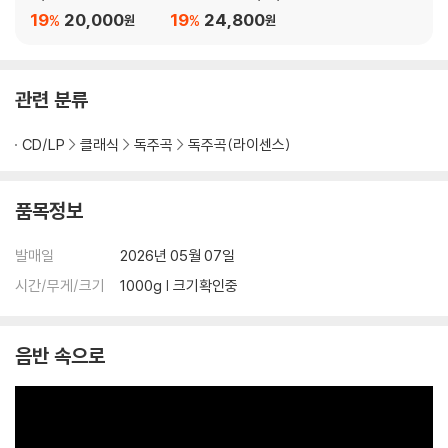
aninoff, A Reflectio
1, 13, 16번, 환상곡, 론
19
20,000
19
24,800
%
%
원
원
n)
도 (Mozart)
관련 분류
CD/LP
클래식
독주곡
독주곡(라이센스)
품목정보
발매일
2026년 05월 07일
시간/무게/크기
1000g | 크기확인중
음반 속으로