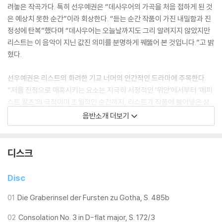
려놓은 작곡가다. 특히 선우예권은 “데사우어의 가곡을 처음 접하게 된 것
은 예상치 못한 순간”이라 회상한다. “듣는 순간 작품이 가진 내밀함과 진
정성에 탄복”했다며 “데사우어는 오늘날까지도 그리 알려지지 않았지만
리스트는 이 음악이 지닌 값진 의미를 분명하게 꿰뚫어 본 것입니다.”고 밝
혔다.
선우예권은 리스트의 화려한 기교 너머의 인간적인 드라마에 주목한다.
“저를 진정으로 매혹시키는 요소는 지극히 서정적인 ‘위안’에서부터 ‘메피
스토 왈츠’의 극적이며 초월적인 순간까지, 리스트가 작품에 불어넣은 상
상력의 깊이와 광대한 정서에 있습니다.” 라고 전했다.
음반소개 더보기
초도 한정 엽서 3종 증정! / 선우예권 피아노 리사이틀 투어
디스크
공연 일정
Disc
선우예권 피아노 리사이틀 투어
01
Die Graberinsel der Fursten zu Gotha, S. 485b
l 5/15(금) 익산 예술의전당,
02
Consolation No. 3 in D-flat major, S. 172/3
l 5/16(토) 대구 달서아트센터,