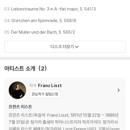
l 5/20(수) 성남 아트리움,
03
Liebestraume No. 3 in A-flat major, S. 541/3
l 5/21(목) 창원 성산아트홀,
l 5/22(금) 울산중구 문화의전당,
04
Gretchen am Spinnrade, S. 558/8
l 5/24(일) 양산 문화예술회관,
05
Der Muller und der Bach, S. 565/2
l 5/30(토) 예술의전당 콘서트홀
디스크 더보기
아티스트 소개
2
작곡
Franz Liszt
관심작가 알림신청
프란츠 리스트
프란츠 리스트(독일어: Franz Liszt, 1811년 10월 22일 ~ 1886년
7월 31일)은 헝가리 출생의 피아니스트이자 작곡가이다. 헝가리식
이름은 리스트 페렌츠(헝가리어: Liszt Ferenc)이다. 교향시(sym