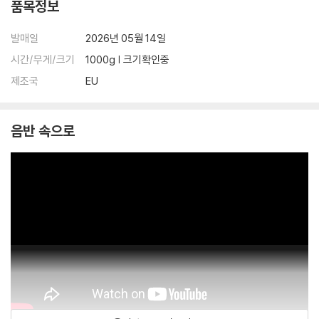
품목정보
발매일
2026년 05월 14일
시간/무게/크기
1000g | 크기확인중
제조국
EU
음반 속으로