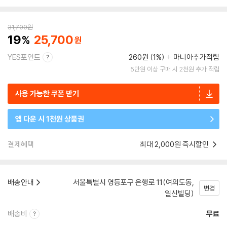
31,700
원
19
25,700
YES포인트
260원 (1%)
마니아추가적립
5만원 이상 구매 시 2천원 추가 적립
사용 가능한 쿠폰 받기
앱 다운 시 1천원 상품권
결제혜택
최대 2,000원 즉시할인
배송안내
서울특별시 영등포구 은행로 11(여의도동,
변경
일신빌딩)
배송비
무료