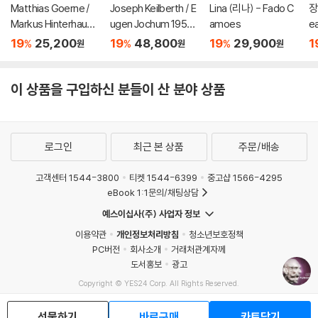
Matthias Goerne /
Joseph Keilberth / E
Lina (리나) - Fado C
장
Markus Hinterhause
ugen Jochum 1954
amoes
ea
r 슈만: 황혼 (가곡집)
년 바이로이트 페스티
19
25,200
19
48,800
19
29,900
1
%
%
%
원
원
원
(Schumann: Zwielic
벌 실황 (Wagner: Bay
ht)
reuth 1954)
이 상품을 구입하신 분들이 산 분야 상품
로그인
최근 본 상품
주문/배송
고객센터 1544-3800
티켓 1544-6399
중고샵 1566-4295
eBook 1:1문의/채팅상담
예스이십사(주) 사업자 정보
이용약관
개인정보처리방침
청소년보호정책
PC버전
회사소개
거래처관계자께
도서홍보
광고
Copyright © YES24 Corp. All Rights Reserved.
MATOM4
선물하기
바로구매
카트담기