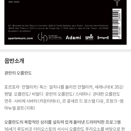
음반소개
광란의 오를란도
포르포라: 안젤리카/ 푹스: 알치나를 물리친 안젤리카, 세레나데 K.352/
헨델: 오를란도/ 비발디: 광란의 오를란도/ 스테파니: 관대한 오를란도
연주: 사비에 사바타(카운터테너), 르 콩세르 드 로스텔 디유, 프랑크-엠
마뉴엘 콩트(지휘)
오를란도의 복합적인 심리를 설득력 있게 풀어낸 드라마틱한 프로그램
16세기 루도비코 아리오스토의 서사시 오를란도 푸리오소를 바탕으로 한