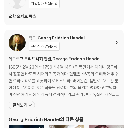
관심작가 알림신청
요한 요제프 푹스
작곡
Georg Fridrich Handel
관심작가 알림신청
게오르그 프리드리히 헨델,George Frideric Handel
1685년 2월 23일 ~ 1759년 4월 14일)은 독일에서 태어나 영국에
서 활동한 바로크 시대의 작곡가이다. 헨델은 46곡의 오페라와 우수
한 오라토리오를 비롯하여 오케스트라, 바이올린, 쳄발로, 오르간 분
야에 이르기까지 많은 작품을 남겼다. 그의 음악은 명쾌하고 호탕하
며 신선하여 생생한 리듬에 성악적이라고 평가된다. 독실한 개신교
(루터교) 신자인 헨델의 대표적인 교회음악은 《메시아(Messiah)》
펼쳐보기
로서 당시 영어 번역 성경인 킹 제임스 성경의 구절에 곡을 붙인 오라
토리오이다. 헨델은 프로이센의 할레(현재는 독일 영토)에서 태어났
Georg Fridrich Handel
의 다른 상품
다. 함부르크, 피렌체 등지에서 활동하다 1