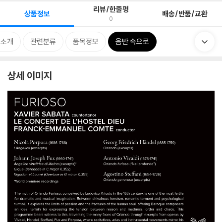
리뷰/한줄평
상품정보
배송/반품/교환
0
 소개
관련분류
품목정보
음반 속으로
상세 이미지