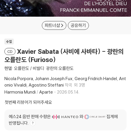
파트너샵
공유하기
수입
Xavier Sabata (사비에 사바타) - 광란의
CD
오를란도 (Furioso)
헨델: 오를란도 / 비발디: 광란의 오를란도
Nicola Porpora
Johann Joseph Fux
Georg Fridrich Handel
Ant
onio Vivaldi
Agostino Steffani
작곡
외 3명
Harmonia Mundi
/
Aparte
2026.05.14.
첫번째 리뷰어가 되어주세요
예스24 음반 판매 수량은
와
집계에
반영됩니다.