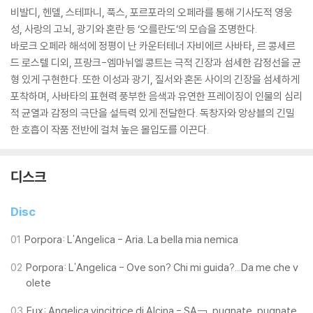
비발디, 헨델, 스테파니, 푹스, 포르포라의 오페라를 통해 기사도적 영웅
성, 사랑의 고뇌, 광기와 혼란 등 ‘오를란도’의 모습을 조명한다.
바로크 오페라 해석에 정평이 난 카운터테너 자비에르 사바타, 르 콩세르
드 로스텔 디외, 프랑크-엠마뉘엘 콩트는 극적 긴장과 섬세한 감정선을 균
형 있게 구현한다. 또한 이성과 광기, 질서와 혼돈 사이의 긴장을 섬세하게
포착하며, 사바타의 표현력 풍부한 음색과 유연한 프레이징이 인물의 심리
적 균열과 감정의 극단을 설득력 있게 전달한다. 독창자와 앙상블의 긴밀
한 호흡이 작품 전반에 걸쳐 높은 몰입도를 이끈다.
디스크
Disc
01
Porpora: L'Angelica - Aria. La bella mia nemica
02
Porpora: L'Angelica - Ove son? Chi mi guida?...Da me che v
olete
03
Fux: Angelica vincitrice di Alcina - SA￢, pugnate, pugnate