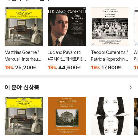
Matthias Goerne /
Luciano Pavarotti
Teodor Currentzis /
A
Markus Hinterhause
(루치아노 파바로티) -
Patricia Kopatchinsk
리
r 슈만: 황혼 (가곡집)
이탈리아 오페라 리마
aja 차이코프스키: 바이
a)
19
25,200
19
44,600
19
17,900
1
%
%
%
원
원
원
(Schumann: Zwielic
스터 (Tenor Arias Fr
올린 협주곡 / 스트라빈
ht)
om Italian Opera) [L
스키: 결혼 - 테오도르
P]
쿠렌치스
이 분야 신상품