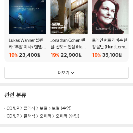
Lukas Wanner 젤렌
Jonathan Cohen 헨
로레인 헌트 리버슨 헌
카: ‘부활’ 미사 / 헨델:
델: 샨도스 앤섬 (Hand
정 음반 (Hunt Lorrain
‘캐롤라인 왕비를 위한
el: Chandos Anthe
e Lieberson Tribut
19
23,400
19
22,900
19
35,100
%
%
%
원
원
원
장례식 앤섬’ (Zelenk
ms - Anthems for C
e)
a: Missa Paschalis /
annons)
더보기
Handel: Funeral Ant
hem for Queen Car
oline)
관련 분류
CD/LP
클래식
보컬
보컬 (수입)
CD/LP
클래식
오페라
오페라 (수입)