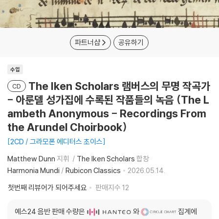
파트너샵
공유하기
수입
The Iken Scholars 램버스의 무명 작곡가
CD
- 아룬델 성가집에 수록된 작품들의 녹음 (The L
ambeth Anonymous - Recordings From
the Arundel Choirbook)
2CD / 그라모폰 에디터스 초이스
Matthew Dunn
지휘
The Iken Scholars
합창
Harmonia Mundi
/
Rubicon Classics
2026.05.14.
첫번째 리뷰어가 되어주세요
판매지수
12
예스24 음반 판매 수량은
와
집계에