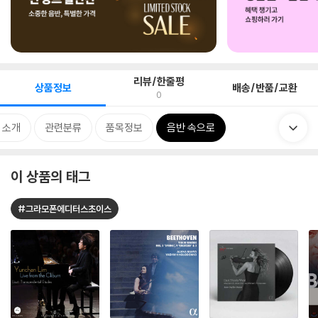
리뷰/한줄평
상품정보
배송/반품/교환
0
 소개
관련분류
품목정보
음반 속으로
이 상품의 태그
#그라모폰에디터스초이스