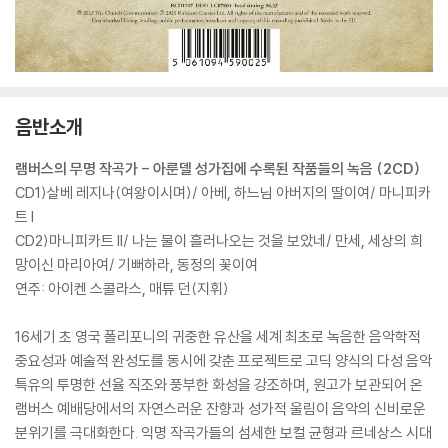
음반소개
램버스의 무명 작곡가 - 아룬델 성가집에 수록된 작품들의 녹음 (2CD)
CD1)살베 레지나(여왕이시며)/ 아베, 하느님 아버지의 딸이여/ 마니피카
트 I
CD2)마니피카트 II/ 나는 물이 흘러나오는 것을 보았네/ 만세, 세상의 희
망이신 마리아여/ 기뻐하라, 동정의 꽃이여
연주: 아이켄 스콜라스, 매튜 던(지휘)
16세기 초 영국 폴리포니의 귀중한 유산을 세계 최초로 녹음한 음악학적
중요성과 예술적 완성도를 동시에 갖춘 프로젝트로 고딕 양식의 다성 음악
특유의 투명한 선율 직조와 풍부한 화성을 강조하며, 원고가 보관되어 온
램버스 예배당에서의 자연스러운 잔향과 성가적 울림이 음악의 신비로운
분위기를 극대화한다. 익명 작곡가들의 섬세한 보컬 균형과 르네상스 시대