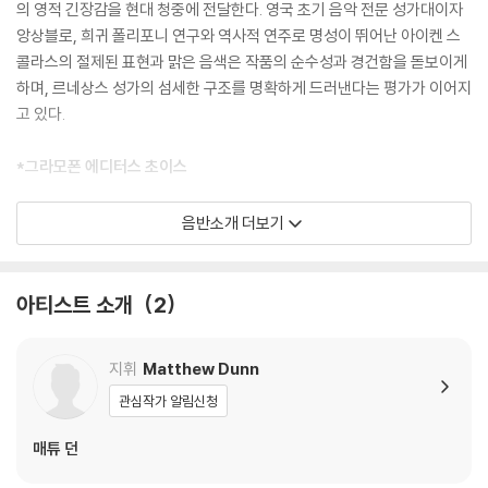
의 영적 긴장감을 현대 청중에 전달한다. 영국 초기 음악 전문 성가대이자
앙상블로, 희귀 폴리포니 연구와 역사적 연주로 명성이 뛰어난 아이켄 스
콜라스의 절제된 표현과 맑은 음색은 작품의 순수성과 경건함을 돋보이게
하며, 르네상스 성가의 섬세한 구조를 명확하게 드러낸다는 평가가 이어지
고 있다.
*그라모폰 에디터스 초이스
BBC Music Magazine March 2026
음반소개 더보기
There is a lot to admire here from the Iken Scholars, whose co
nfident, pure voices are nicely balanced.
아티스트 소개
2
Gramophone Magazine January 2026
The London-based Iken Scholars are confident and assured,
지휘
Matthew Dunn
with a soft centre at the core and clear-toned and pretty fearl
ess trebles...they've done us a fine service by bringing some n
관심작가 알림신청
eglected music back to life.
매튜 던