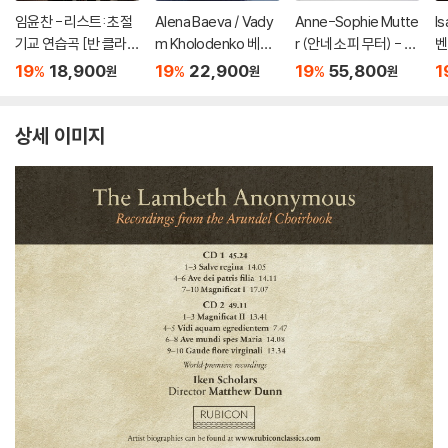
임윤찬 - 리스트: 초절
Alena Baeva / Vady
Anne-Sophie Mutte
I
기교 연습곡 [반 클라이
m Kholodenko 베토
r (안네 소피 무터) - Ea
벤
번 콩쿠르 실황 녹음]
벤: 바이올린 소나타 5
st Meets West [2L
곡
19
18,900
19
22,900
19
55,800
1
%
%
%
원
원
원
번 '봄', 9번 '크로이처',
P]
Tr
3번 (Beethoven: Vio
5
lin Sonatas Nos. 5 "S
6
상세 이미지
pring", 9 'Kreutzer" &
3)