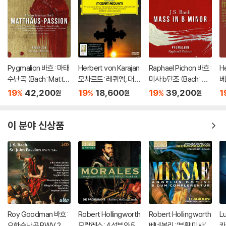
Pygmalion 바흐: 마태
Herbert von Karajan
Raphael Pichon 바흐:
He
수난곡 (Bach: Matth
모차르트: 레퀴엠, 대관
미사 b단조 (Bach: Ma
베
aus-Passion BWV2
식 미사 (Mozart: Req
ss in b minor, BWV 2
M
19
42,200
19
18,600
19
39,200
1
%
%
%
원
원
원
44)
uiem)
32)
[
이 분야 신상품
Roy Goodman 바흐:
Robert Hollingworth
Robert Hollingworth
L
요한수난곡 BWV 245
모랄레스: 4성부와 5
베네볼리: ‘부활 미사’,
카