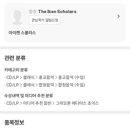
합창
The Iken Scholars
관심작가 알림신청
아이켄 스콜라스
관련 분류
카테고리 분류
CD/LP
클래식
종교음악
종교음악 (수입)
CD/LP
클래식
합창음악
합창음악 (수입)
수상내역 및 미디어 추천 분류
CD/LP
미디어 추천 음반
그라모폰 에디터스 초이스
품목정보