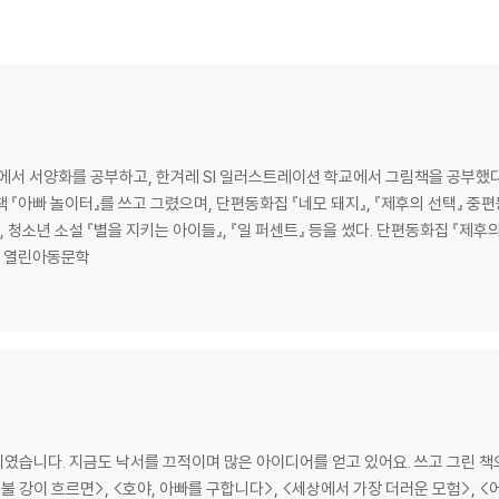
에서 서양화를 공부하고, 한겨레 SI 일러스트레이션 학교에서 그림책을 공부했다.
『아빠 놀이터』를 쓰고 그렸으며, 단편동화집 『네모 돼지』, 『제후의 선택』 중편동
』, 청소년 소설 『별을 지키는 아이들』, 『일 퍼센트』 등을 썼다. 단편동화집 『
7년 열린아동문학
였습니다. 지금도 낙서를 끄적이며 많은 아이디어를 얻고 있어요. 쓰고 그린 책으
불 강이 흐르면>, <호야, 아빠를 구합니다>, <세상에서 가장 더러운 모험>, <어