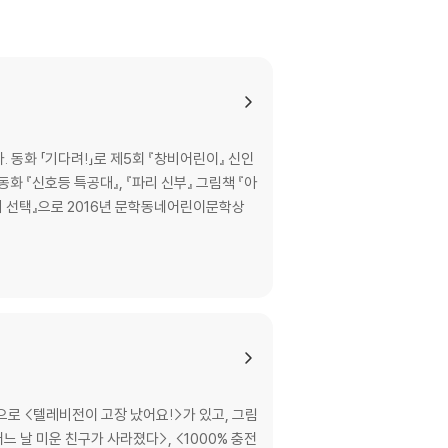
 동화 「기다려!」로 제5회 『창비어린이』 신인
화 『신호등 특공대』, 『파리 신부』 그림책 『아
제후의 선택』으로 2016년 문학동네어린이문학상
로 <텔레비전이 고장 났어요!>가 있고, 그림
느 날 미운 친구가 사라졌다>, <1000% 충전