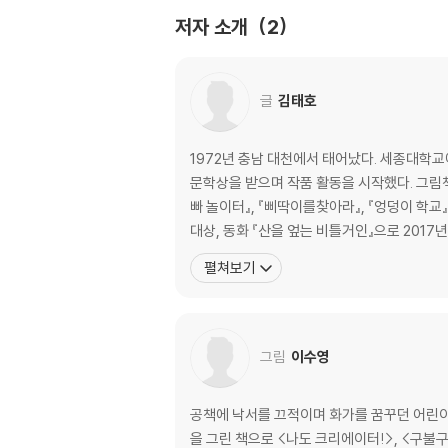
거북아 거북아 왕을 내놓아라
저자 소개
2
가야 건국 신화
글
김태호
1972년 충남 대천에서 태어났다. 세종대학교
문학상을 받으며 작품 활동을 시작했다. 그림책 
빠 놀이터』, 『삐딱이를찾아라』, 『엉덩이 학교
대상, 동화 『산을 엎는 비틀거인』으로 201
펼쳐보기
그림
이수영
공책에 낙서를 끄적이며 화가를 꿈꾸던 어린이
을 그린 책으로 <나도 크리에이터!>, <구불구