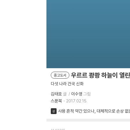
우르르 쾅쾅 하늘이 열린
중고도서
다섯 나라 건국 신화
김태호
글
이수영
그림
스푼북
2017.02.15.
사용 흔적 약간 있으나, 대체적으로 손상 없
상