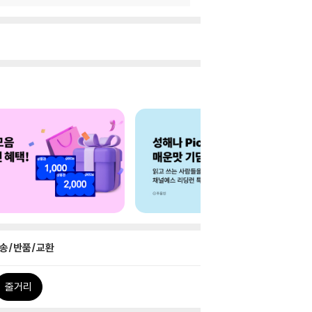
송/반품/교환
줄거리