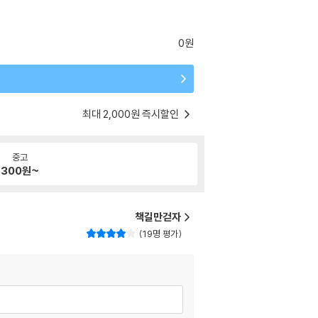
0원
최대 2,000원 즉시할인
중고
300
원~
책길만걷자
19명 평가