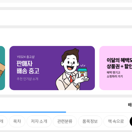
배
개
목차
저자 소개
관련분류
품목정보
책 속으로