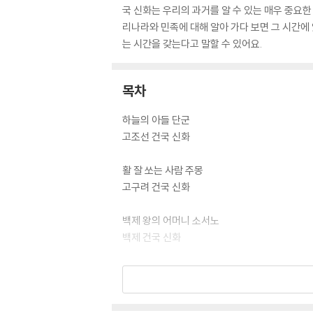
국 신화는 우리의 과거를 알 수 있는 매우 중요
리나라와 민족에 대해 알아 가다 보면 그 시간에 
는 시간을 갖는다고 말할 수 있어요.
목차
하늘의 아들 단군
고조선 건국 신화
활 잘 쏘는 사람 주몽
고구려 건국 신화
백제 왕의 어머니 소서노
백제 건국 신화
하늘이 내린 인연, 박혁거세와 알영
신라 건국 신화