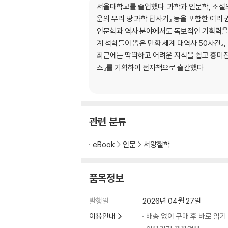
서울대학교를 졸업했다. 과학과 인문학, 소설의
쇼펜하우어의 생애 연표
운의 우리 땅 과학 답사기』 등을 포함한 여러
인문학과 역사 분야에서도 독보적인 기획력을 발
계 석학들이 뽑은 만화 세계 대역사 50사건』,
최근에는 딱딱하고 어려운 지식을 쉽고 흥미진진
즈』를 기획하여 전자책으로 출간했다.
관련 분류
eBook
인문
서양철학
품목정보
발행일
2026년 04월 27일
이용안내
배송 없이 구매 후 바로 읽기