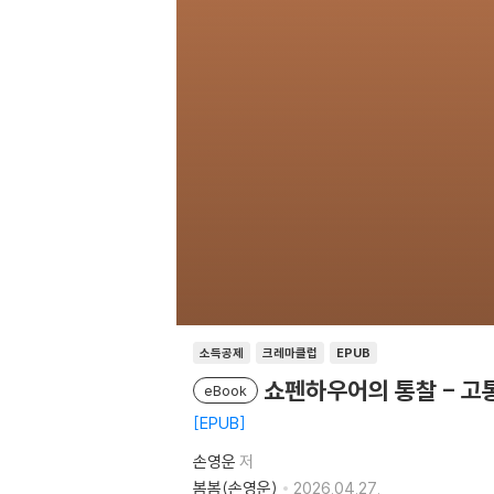
소득공제
크레마클럽
EPUB
쇼펜하우어의 통찰 - 고
eBook
EPUB
손영운
저
봄봄(손영운)
2026.04.27.