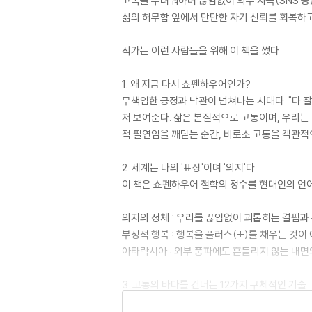
고독을 두려워하며 끊임없이 외부 자극(SNS 등
삶의 허무함 앞에서 단단한 자기 신뢰를 회복하
작가는 이런 사람들을 위해 이 책을 썼다.
1. 왜 지금 다시 쇼펜하우어인가?
무책임한 긍정과 낙관이 넘쳐나는 시대다. "다 잘
저 보여준다. 삶은 본질적으로 고통이며, 우리는
적 필연임을 깨닫는 순간, 비로소 고통을 객관적
2. 세계는 나의 '표상'이며 '의지'다
이 책은 쇼펜하우어 철학의 정수를 현대인의 언어
의지의 정체 : 우리를 끊임없이 괴롭히는 결핍과
부정적 행복 : 행복을 플러스(+)를 채우는 것이
아타락시아 : 외부 풍파에도 흔들리지 않는 내면
3. 고통의 바다를 건너는 12가지 구체적인 기술
이 책은 단순한 이론서에 그치지 않는다. 관계, 