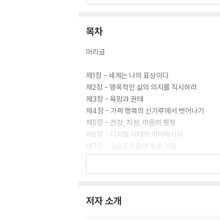
관계의 거리 : '고슴도치 딜레마'를 통해 예의를
고귀한 고독 : 외로움을 견디는 것이 아니라, 자
목차
디지털 아타락시아: 정보의 소음과 타인의 시선
내적 자산 관리: 건강, 지성, 마음의 평정이라는
머리글
4. 체념을 넘어 '아모르 파티'로
제1장 - 세계는 나의 표상이다.
쇼펜하우어의 냉철한 인식은 결코 허무주의로 끝나
제2장 - 맹목적인 삶의 의지를 직시하라.
고통의 바다를 건너기 위해 견고한 배를 만드는 법
제3장 - 욕망과 권태
제4장 - 가짜 행복의 신기루에서 벗어나기
"세상은 당신에게 상처를 줄 수 있지만, 당신이 
제5장 - 건강, 지성, 마음의 평정
제6장 - 디지털 시대의 아타락시아
제7장 - 고슴도치들의 추운 겨울
제8장 ? 고독의 재발견
제9장 - 타인의 시선이라는 감옥
제10장 - 불운과 질투 다스리기
제11장 - 예술이라는 해방구
저자 소개
제12장 - 고통을 넘어 긍정으로