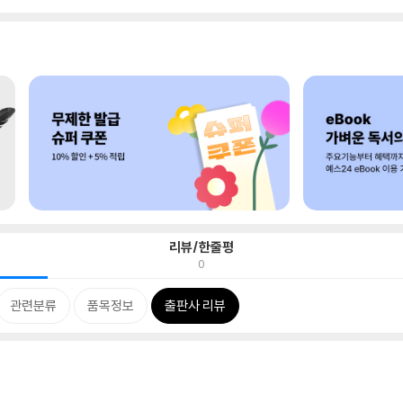
리뷰/한줄평
0
관련분류
품목정보
출판사 리뷰