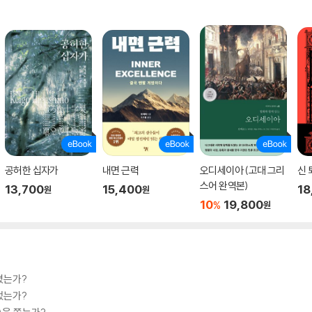
공허한 십자가
내면 근력
오디세이아 (고대 그리
신 
스어 완역본)
13,700
15,400
18
원
원
10
19,800
%
원
졌는가?
었는가?