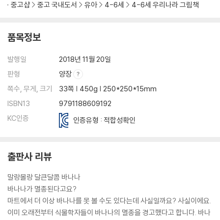
중고샵
중고 국내도서
유아
4-6세
4-6세 우리나라 그림책
품목정보
발행일
2018년 11월 20일
판형
양장
쪽수, 무게, 크기
33쪽 | 450g | 250*250*15mm
ISBN13
9791188609192
KC인증
인증유형 : 적합성확인
출판사 리뷰
말랑몰랑 달큰달콤 바나나
바나나가 멸종된다고요?
마트에서 더 이상 바나나를 못 볼 수도 있다는데 사실일까요? 사실이에요.
이미 오래전부터 식물학자들이 바나나의 멸종을 경고했다고 합니다. 바나