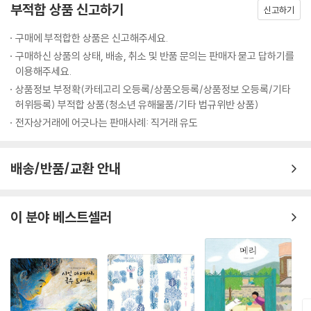
침 토끼가 파란 열매를 먹고 있었어요. 싱은 저거다 싶어 파란 열매를 먹어
부적합 상품 신고하기
신고하기
보았어요. 빨간 열매보다는 못했지만 맛있었어요. 싱은 또 열매를 통째로
뽑아와 텃밭에 가꾸기 시작했어요. 그러자 마을은 물론 이제 이웃 마을까
구매에 부적합한 상품은 신고해주세요.
지 파란색으로 물들었지요. 물론 카말 할아버지 텃밭만 빼고 말이에요. 그
구매하신 상품의 상태, 배송, 취소 및 반품 문의는 판매자 묻고 답하기를
리고 얼마 뒤 파란 열매 나무에 곰팡이가 하나 둘 피어나더니 마을과 이웃
이용해주세요.
마을 전체가 곰팡이로 뒤덮였어요. 그러더니 파란 열매 나무도 온 데 간 데
상품정보 부정확(카테고리 오등록/상품오등록/상품정보 오등록/기타
사라지고 말았지요. 그러자 파란 열매를 좋아하던 토끼도 자취를 감추었어
허위등록) 부적합 상품(청소년 유해물품/기타 법규위반 상품)
요. 싱은 또다시 숲으로 올라갔어요. 과연 싱은 파란 열매를 대신할 만한 열
전자상거래에 어긋나는 판매사례: 직거래 유도
매를 찾을 수 있을까요?
배송/반품/교환 안내
생태계의 경고, 마음에 새겨야 합니다.
바나나의 멸종에 관한 이야기는 우리에게 많은 것을 경고합니다. 인간의
탐욕으로 조작된 유전자, 그리고 단일화된 품종이 지구 생태계에 얼마나
이 분야 베스트셀러
치명적인지 말이지요. 인간 또한 생태계의 일부입니다. 인간에게 그다지
쓸모없다고 해서 생태계에 쓸모가 없는 것은 아니지요. 수십억 개의 블록
으로 엮이고 얽힌 생태계의 작은 블록을 하나쯤 뺀다고 해서 무슨 일이 일
어나겠느냐고요? 하지만 서로 엮이고 얽혀 있기 때문에 그 하나의 블록이
생태계에 미치는 영향을 매우 큽니다. 빨간 열매가 사라지자 그것을 먹고
살던 다람쥐가 사라지고, 파란 열매가 사라지자 그것을 먹고 살던 토끼도