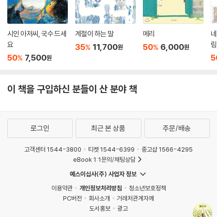
사라졌어요. 그렇다면 다람쥐와 토끼와 엮어 있던 생물들은 어떻게 되었을
까요? 말하지 않아도 짐작이 갈 거예요.
《열매 하나》는 이러한 생태계의 경고를 여실히 보여줍니다. 이유정 작가는
시인 아저씨, 국수 드세
계절이 하는 말
메리
네
단순한 전개이지만 그 속에 담겨 있는 깊은 뜻과 무서운 미래, 그리고 무거
요
림
35
11,700
50
6,000
%
%
원
원
운 책임을 힘 있게 표현해냈습니다. 울창하고 푸르른 숲에서 길을 잃고 헤
50
7,500
5
%
원
매는 아주 작은 싱의 모습에서 시작하는 이야기는 생태계 속에 위치한 우
리의 모습을 잘 보여줍니다. 뒤로 갈수록 변해 가는 숲의 모습에서 싱의 욕
심과 사람의 탐욕이 불러온 결과를 느낄 수 있지요. 카말 할아버지의 깊은
이 책을 구입하신 분들이 산 분야 책
뜻을 깨달은 싱의 변화된 모습, 그러나 그 뒤에 펼쳐진 세상의 모습에서는
외면할 수 없는 현실을 직시하게 합니다.
바나나 멸종에 관한 뉴스를 접하고 이 작품을 쓰게 된 전현정 작가는 “바나
로그인
최근 본 상품
주문/배송
나뿐만 아니라 몇 년 전 눈앞에서 살아 있는 생명들을 흙구덩이로 몰아넣
었던 구제역 사태도 다르지 않겠죠. 싱과 사라진 열매, 사라진 동물들을 통
고객센터 1544-3800
티켓 1544-6399
중고샵 1566-4295
해 생태계의 이어진 고리에 대해 생각해 보고 싶었다.”고 합니다. 경고는
eBook 1:1문의/채팅상담
어디까지나 경고입니다. 이를 받아들이는 우리의 마음가짐과 행동이 중요
예스이십사(주) 사업자 정보
하지요. 《열매 하나》와 함께 싱의 텃밭과 카말 할아버지의 텃밭, 그리고
이용약관
개인정보처리방침
청소년보호정책
‘나’를 연결해 읽음으로써 생태계 경고에 귀 기울이고 경고를 변화로 이끌
PC버전
회사소개
거래처관계자께
수 있는 작은 첫 발을 내딛기를 바랍니다.
도서홍보
광고