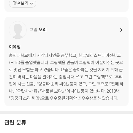
펼쳐보기
깨비상을 받았고, 그동안 국립통일교육원과 함께 작업한 그림책 『이
혜리와 리혜리』를 비롯해, 『융 아저씨네 마음 연구소』, 『니체 아저씨
네 발레 교실』, 『헬로 오지니』, 『퓰리처 선생님네
그림
오리
이유정
홍익대학교에서 시각디자인을 공부했고, 한국일러스트레이션학교
(Hills)를 졸업했습니다. 그림책을 만들며 그림책이 이끌어주는 곳으
로 멋진 모험을 하고 있습니다. 요즘은 좋아하는 것을 지키기 위해 굳
건히 버티는 마음을 알아가는 중입니다. 쓰고 그린 그림책으로 『우리
집에 사는 신들』 『덩쿵따 소리 씨앗』 등이 있고, 그린 책으로 『열매 하
나』 『으랏차차 흙』 『서로를 보다』 『아니야』 등이 있습니다. 2013년
『덩쿵따 소리 씨앗』으로 우수출판기획안 최우수상을 받았습니다.
관련 분류