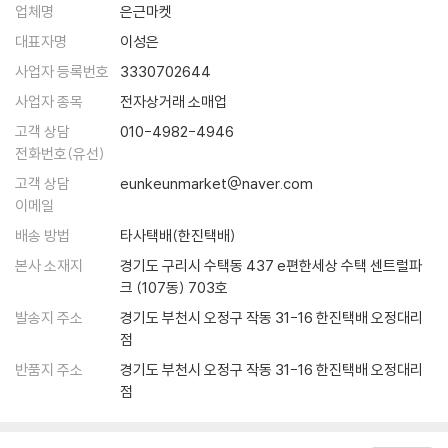
업체명
은근마켓
가는 생태계의 경고들에 대한 이야기지요. 종의 다양성이 갖는 힘에 대해,
하나만으로는 절대 이룰 수 없는, 하나하나가 모두 모여 있어야만 온전하
대표자명
이성은
게 굴러가는 생태계에 대해 생각해 보게 합니다.
사업자 등록번호
3330702644
사업자 종목
전자상거래 소매업
그 많던 다람쥐와 토끼와 딱따구리는 어디로 갔을까?
고객 상담
010-4982-4946
싱은 울창한 숲 속에서 길을 잃었어요. 배도 고프고 몸도 힘들었죠. 그때 다
전화번호(유선)
람쥐 한 마리가 나타나 빨간 열매를 맛있게 먹지 뭐예요. 싱도 먹어 보니 세
고객 상담
eunkeunmarket@naver.com
상에 그렇게 맛있는 건 처음이었어요. 기운을 차린 싱은 무사히 집으로 돌
이메일
아왔어요. 하지만 숲에서 맛본 빨간 열매 맛을 잊지 못한 싱은 욕심이 났어
요. “빨간 열매 나무를 텃밭에 심고 가꿔야겠어.” 싱은 빨간 열매 나무를 뽑
배송 방법
타사택배(한진택배)
아 와 텃밭에서 길렀어요. 다람쥐도 가끔씩 놀러 왔지요. 소문을 듣고 마을
본사 소재지
경기도 구리시 수택동 437 e편한세상 수택 센트럴파
사람들도 앞다퉈 빨간 열매 나무를 심었고, 마을은 온통 빨간색으로 물들
크 (107동) 703호
었어요. 카말 할아버지 텃밭만 빼고요. “시금털털한 것은 시금털털한 대로
발송지 주소
경기도 부천시 오정구 작동 31-16 한진택배 오정대리
까끌따끔한 것은 까끌따끔한 대로 다 쓰임이 있지.” 마을 사람들은 할아버
점
지를 비웃었어요. 그러던 어느 날, 빨간 열매 나무에 병이 들더니 순식간에
반품지 주소
경기도 부천시 오정구 작동 31-16 한진택배 오정대리
마을 전체에 번지고 곧 흔적도 없이 사라졌어요. 그러자 다람쥐도 찾아보
점
기 힘들었어요.
싱은 다시 숲을 찾았어요. 빨간 열매를 대신할 나무를 찾고 싶었거든요. 마