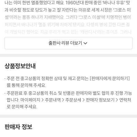
나는 이미 한번 멸종했었다고 해요. 1960년대 판매 중인 ‘바나나 우유’ 맛
과 비슷할 정도로 당도가 높고 잘 자란다는 이유로 세계 시장은 ‘그로스 미
셸’이라는 품종 하나가 지배했어요. 그러다 ‘그로스 미셸’에 치명적인 병이
퍼지면서 바나나가 멸종 위기에 처하게 됐지요. 다행히 병에 강한 다른 종
이 개발되긴 했어요. 지금 우리가 먹고 있는 ‘캐번디시’라는 종이죠. 그러나
이 종은 자연에 없던 인위적인 바나나였어요. 대량 재배가 가능하고 곰팡
출판사 리뷰 더보기
이균에도 강한 ‘캐번디시’는 지구 전체를 정복해 갔지요. 그리고 지금 지구
상 유일한 바나나 품종이 된 거예요. 문제는 ‘그로스 미셸’을 멸종시킨 곰팡
이균이 60년 동안 진화하면서 변종 바이러스가 되어 이제는 캐번디시를
상품정보안내
위협하고 있다는 것이죠. 또 다른 품종이 개발되지 않는 한 바나나는 인류
의 식탁에서 사라질 수도 있어요. 과학계는 멸종 기한을 향후 15년으로 예
주문 전 중고상품의 정확한 상태 및 재고 문의는 [판매자에게 문의하기]
측한다고 해요. 이처럼 하나의 생태계가 비슷한 유전자로 통일되는 것은
를 통해 문의해 주세요.
매우 위험해요. 개체수가 아무리 많아도 유전자가 단일화되어 있는 경우에
주문완료 후 중고상품의 취소 및 반품은 판매자와 별도 협의 후 진행 가능
는 하나의 충격만으로도 멸종에 가까운 위기를 맞을 수 있기 때문입니다.
합니다. 마이페이지 > 주문내역 > 주문상세 > 판매자 정보보기 > 연락처
《열매 하나》는 인간이 필요한 것과 선호하는 것들을 극대화하고, 나머지
로 문의해 주세요.
는 없애버리는 현대 사회를 주인공 싱과 마을 사람들을 통해 보여줍니다.
특히 GMO 등 식량 증대와 기업 이윤 극대화를 이유로 한 가지 곡식만을
판매자 정보
대량으로 심으면서 일어날 수 있는 갖가지 질병과 그에 대비하기 위해 더
강한 살충제와 화학비료를 만들어야만 하는 현실, 그 현실 속에서 무너져