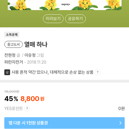
미리보기
공유하기
소득공제
열매 하나
중고도서
전현정
글
이유정
그림
파란자전거
2018.11.20.
사용 흔적 약간 있으나, 대체적으로 손상 없는 상품
상
16,000
원
45
8,800
YES포인트
0원
앱 다운 시 1천원 상품권