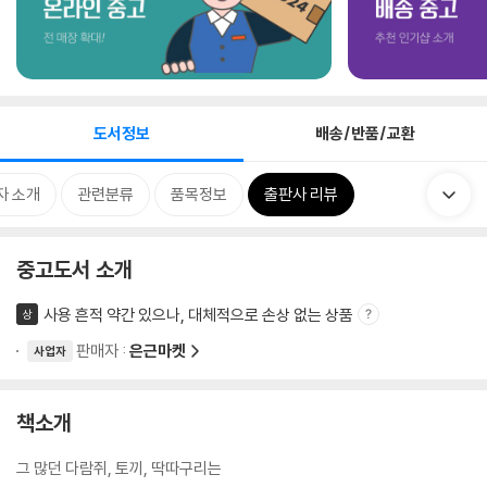
도서정보
배송/반품/교환
자 소개
관련분류
품목정보
출판사 리뷰
중고도서 소개
사용 흔적 약간 있으나, 대체적으로 손상 없는 상품
상
판매자 :
은근마켓
사업자
책소개
그 많던 다람쥐, 토끼, 딱따구리는