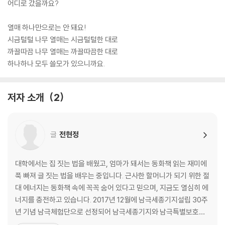
어디로 갔을까요?
열매 하나만으로는 안 돼요!
시금털털 나무 열매는 시금털털한 대로
까끌따끔 나무 열매는 까끌따끔한 대로
하나하나 모두 쓸모가 있으니까요.
저자 소개
2
글
전현정
대학에서는 집 짓는 법을 배웠고, 엄마가 돼서는 동화책 읽는 재미에
푹 빠져 글 짓는 법을 배우는 중입니다. 근사한 할머니가 되기 위한 절
대 에너지는 동화책 속에 꼭꼭 숨어 있다고 믿으며, 지금도 열심히 에
너지를 충전하고 있습니다. 2017년 12월에 남극세종기지설립 30주
년 기념 남극체험단으로 선정되어 남극세종기지와 남극특별보호구
역을 방문하고 왔습니다. 『으랏차차 뚱보 클럽』으로 제19회 황금도