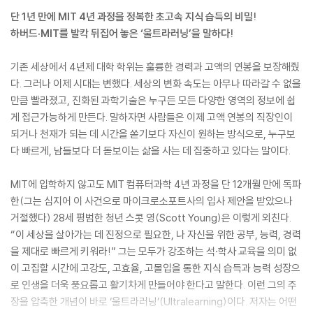
단 1년 만에 MIT 4년 과정을 정복한 초고속 지식 습득의 비밀!
하버드·MIT를 발칵 뒤집어 놓은 ‘울트라러닝’을 말하다!
기존 세상에서 4년제 대학 학위는 훌륭한 경력과 고액의 연봉을 보장해줬
다. 그러나 이제 시대는 변했다. 세상의 변화 속도는 아무나 따라갈 수 없을
만큼 빨라졌고, 진화된 과학기술은 누구든 모든 다양한 영역의 정보에 쉽
게 접근가능하게 만든다. 말하자면 사람들은 이제 고액 연봉의 직장인이
되거나 천재가 되는 데 시간을 쏟기보다 자신이 원하는 방식으로, 누구보
다 빠르게, 남들보다 더 돋보이는 삶을 사는 데 집중하고 있다는 말이다.
MIT에 입학하지 않고도 MIT 컴퓨터과학 4년 과정을 단 12개월 만에 독파
한(그는 심지어 이 사건으로 마이크로소포트사의 입사 제안을 받았으나
거절했다) 28세 평범한 청년 스콧 영(Scott Young)은 이렇게 외친다.
“이 세상을 살아가는 데 진정으로 필요한, 나 자신을 위한 공부, 능력, 경력
을 제대로 빠르게 키워라!” 그는 모두가 강조하는 석·학사 교육을 의미 없
이 고집할 시간에 고강도, 고효율, 고몰입을 통한 지식 습득과 능력 성장으
로 인생을 더욱 풍요롭고 활기차게 만들어야 한다고 말한다. 이런 그의 주
장을 압축한 개념이 바로 ‘울트라러닝’(Ultralearning)이다. 저자는 어떤