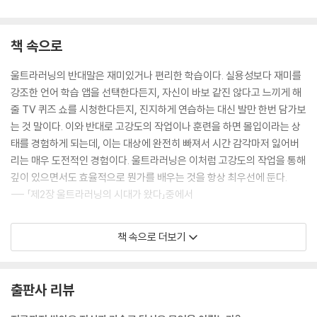
드백을 받아야 하는가| 더 나은 피드백을 얻는 4가지 전략| 빠르고 강한 피
드백으로 소음을 제거하라
책 속으로
제10장 법칙7_유지: 새는 양동이에 물을 채우지 마라
십자말풀이 챔피언의 비결| 뇌는 처음에 배운 것부터 망각한다| 망각을 이
울트라러닝의 반대말은 재미있거나 편리한 학습이다. 실용성보다 재미를
기는 4가지 암기법| 기억의 차이를 만들어내는 기술
강조한 언어 학습 앱을 선택한다든지, 자신이 바보 같진 않다고 느끼게 해
줄 TV 퀴즈 쇼를 시청한다든지, 진지하게 연습하는 대신 발만 한번 담가보
제11장 법칙8_직관: 뼈대를 세우기 전에 깊게 파라
는 것 말이다. 이와 반대로 고강도의 작업이나 훈련을 하면 몰입이라는 상
마술사로 불린 과학자의 유쾌한 비밀| 비상한 직관의 도서관| 깊이 있는 직
태를 경험하게 되는데, 이는 대상에 완전히 빠져서 시간 감각마저 잃어버
관을 기르는 법| ‘파인만 기법’ 활용하기| 집요한 연습을 놀이로 만든 천재
리는 매우 도전적인 경험이다. 울트라러닝은 이처럼 고강도의 작업을 통해
울트라러너
깊이 있으면서도 효율적으로 뭔가를 배우는 것을 항상 최우선에 둔다.
--- 「제2장 울트라러닝의 시대가 왔다」중에서
제12장 법칙9_실험: 자신의 안전지대 밖을 탐험하라
반 고흐는 어떻게 그림을 배웠는가| 숙련될수록 실험이 중요하다| 실험의
울트라러닝은 변화하는 세계를 다루는 강력한 기술이다. 하드 스킬을 빠르
책 속으로 더보기
3가지 단계| 성장을 위한 실험적 마인드세트| 울트라러닝을 위한 실험 전
게 익히는 능력은 점점 더 중요해지고 있다. 따라서 처음에는 다소 투자가
략| 끊임없이 실험하고 수없이 실패하라
요구된다 할지라도, 할 수 있는 한 무엇이든 확장하고 개발하는 일은 가치
가 있다.
출판사 리뷰
제13장 나의 첫 울트라러닝 프로젝트 시작하기
하지만 내가 만난 울트라러너들 중 직업적 성공이 동기가 된 경우는 극히
1단계: 자신에게 필요한 조사를 하라| 2단계: 일정을 조율하라| 3단계: 계
드물었다. 새로 습득한 기술로 큰돈을 벌게 된 사람들조차도 그랬다. 그보