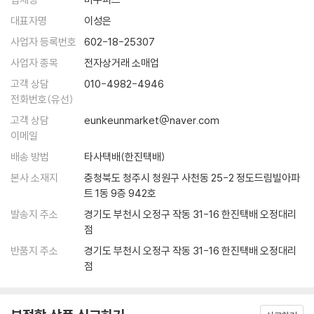
열망이 줄어드는 것이다. 배고픈 사람은 단순히 음식을 많이 먹을 수 있다.
싶다고 느끼는 지식과 기술이 아니라고 생각했다. 그들은 세상에 없던 혁
내가 읽은 공부법 책 중 단연 최고다! 매우 유려하게 잘 쓰였고 아주 현명하
대표자명
이성은
외로운 사람은 그저 친구를 많이 가질 수 있다. 그러나 호기심은 다르다. 더
신을 이루는 데 필요한 지식과 기술들을 직접 찾아내고 선택해 자신의 것
게 조사한 자료를 바탕으로 지금 바로 쓸 수 있는 조언들이 가득한 걸작이
많이 배울수록, 더 배우고 싶은 열망이 커진다.
사업자 등록번호
602-18-25307
으로 만들어 씹어 삼켰다. 그렇게 각자의 색깔로 혁신을 탄생시켰다.
다. 만약 당신이 뭔가를 배우는 데 필요한 조언을 찾고 있다면, 이 책이 그
--- 「제14장 울트라러너는 어떻게 탄생하는가」중에서
사업자 종목
전자상거래 소매업
답이 되어줄 것이다.
스콧 또한 ‘학교에서 배운 지식은 왜 쓸모 있지 않는가?’라는 질문은 던지
고객 상담
010-4982-4946
- 바버라 오클리 (오클랜드대학 공학부 교수, 『나쁜 유전자』 저자)
고 그에 대한 답을 치열하게 찾았다. 그렇게 그는 직접 경험을 통해 또 다른
전화번호(유선)
수많은 성공 사례들을 통해 당장 써먹을 수 있는 지식(기술)을 습득하는
고객 상담
eunkeunmarket@naver.com
한눈에 관심을 사로잡는, 유용하고 실용적이며 자신의 방식으로 뭔가를 배
초학습의 비밀, 울트라러닝을 밝혀냈다.
이메일
울 준비가 된 사람들을 위한 책이다. 울트라러닝은 우리가 가능하다고 생
배송 방법
타사택배(한진택배)
각한 것보다 훨씬 더 잘 배울 수 있는 바로 그 방법을 보여준다!
기존의 방식으로는 세상의 성공 속도를 따라갈 수 없다!
본사 소재지
충청북도 청주시 청원구 사천동 25-2 정도드림빌아파
- 데릭 시버스 (음악가·기업가, 『당신이 원한다면』 Anything You Want 저자)
누구보다 빠르게, 탁월하게, 남다르게 인생을 업그레이드하는 9가지 절대
트 1동 9층 942호
법칙!
발송지 주소
경기도 부천시 오정구 작동 31-16 한진택배 오정대리
점
울트라러닝은 ‘지식과 기술을 얻기 위해 스스로 설계한 고강도 학습 전
략’이다. 일종의 독학 전략인데, 가장 큰 특징은 ‘자기주도적’인 ‘고강도’ 학
반품지 주소
경기도 부천시 오정구 작동 31-16 한진택배 오정대리
습법이라는 점이다. 기간, 목표, 과정을 직접 계획하되 강도 높은 수준으로
점
설정한다. 고강도 계획은 고효율과 고몰입을 가능케 하고, 결과적으로 최
대치의 성과도 얻게 한다. 무엇보다 이렇게 습득한 지식과 기술은 지금 당