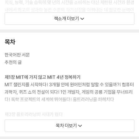
지식, 능력, 기술 습득에 몇 년의 시간을 소비하는 대신 제한된 시간과 환경
내에서 최고의 성과와 높은 수준의 자기성장을 이뤄내는 데 필요한 능력이
바로 울트라러닝이며, 무한경쟁 시대에 꼭 필요한 능력이라고 강조한다.
책소개 더보기
『울트라러닝, 세계 0.1%가 지식을 얻는 비밀』에는 짧은 시간에 가장 완벽
한 지식을 얻는 초학습법인 울트라러닝의 9가지 절대 법칙과 함께, 다양한
목차
울트라러닝 사례들을 소개해 지금 당장 인생을 업그레이드하고 싶은 사람
들에게 매우 유용하고 실천 가능한 조언들이 가득 담겨 있다.
한국어판 서문
추천의 글
제1장 MIT에 가지 않고 MIT 4년 정복하기
MIT 챌린지를 시작하다| 3개월 안에 원어민처럼 말할 수 있을까?| 컴퓨터
과학자, 퀴즈 쇼의 전설이 되다| 1인 개발자, 게임의 공룡 기업을 무너뜨리
다| 독학 프로젝트의 세계에 뛰어들다| 울트라러닝을 파헤치다
제2장 울트라러닝의 시대가 왔다
왜 울트라러닝인가| 평균의 시대는 끝났다| 학교에서 배운 지식은 왜 쓸모
목차 더보기
있지 않는가| 테크놀로지, 지식의 벽을 허물다| 울트라러닝으로 남다른 커
리어를 쌓아라| 내 안의 가능성을 확장시키는 배움의 힘| 성공 지능은 타고