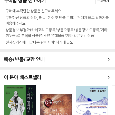
부적합 상품 신고하기
장 써먹을 수 있는 ‘살아 있는 능력’이 된다. 스콧 영은 이러한 울트라러닝
신고하기
에 적합한 9가지 절대 법칙을 찾아내 밝혀냈다.
구매에 부적합한 상품은 신고해주세요.
구매하신 상품의 상태, 배송, 취소 및 반품 문의는 판매자 묻고 답하기를
『울트라러닝, 세계 0.1%가 지식을 얻는 비밀』은 이 9가지 법칙을 중심으
이용해주세요.
로 총 14개 장으로 구성되어 있다. 제1~3장에서는 스콧 영이 울트라러닝
상품정보 부정확(카테고리 오등록/상품오등록/상품정보 오등록/기타
프로젝트를 시작하게 된 이유에서부터 그가 파헤친 울트라러닝이라는 초
허위등록) 부적합 상품(청소년 유해물품/기타 법규위반 상품)
학습법의 기본적인 개념 설명 그리고 지금 이 시대에 왜 울트라러닝이 필
전자상거래에 어긋나는 판매사례: 직거래 유도
요한가에 대한 주장이 담겨 있다. 이어지는 제4~12장에서는 울트라러닝
을 실행하고 성과를 이루는 데 최적화된 9가지 법칙을 제시한다. 메타학
습, 집중하기, 직접 하기, 특화 학습, 인출, 피드백, 유지, 직관, 실험까지 울
배송/반품/교환 안내
트라러닝의 특징인 자기주도적이며 고강도 성격을 가진 9가지 학습 법칙
이다. 각 법칙을 한 개의 장으로 다뤄, 대표되는 주요 인물 사례(리처드 파
인만, 반 고흐, 메리 서머빌 등)를 중심으로 구체적인 실천 방법을 상세히
이 분야 베스트셀러
알려준다. 제13장에서는 일과 학업에 치여 새로운 지식과 기술을 습득하
기 힘든 현실에서 우리가 어떻게 하면 울트라러닝 프로젝트를 효과적으로
수행해낼 수 있는지 이해를 돕는다. 마지막으로 제14장에서는 의도적으로
울트라러닝을 시도한 실험 사례를 들어, 9가지 법칙이 보여준 효과와 결과
를 생생하게 들려준다.