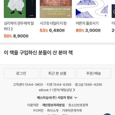
과거의 성공 방식은 더 이상 통하지 않는다. 그 어느 때보다도 세상엔 다양
한 성공 스토리가 넘쳐 흐르고 있다. 그 증거가 SNS을 통해 고스란히 드러
난다. 이 책의 저자인 스콧 영 역시 그의 울트라러닝 프로젝트인 ‘MIT 챌린
지’를 유튜브에 공개해 MIT, 하버드대학뿐 아니라 세계 각계각층의 사람
심리학이 관우에게 말
시크릿 데일리 티칭
어른의 홀로서기
아
들로부터 큰 관심을 받았다. 심지어 그는 세계적인 기업의 입사 제의까지
하다 2
53
6,480
80
3,000
2
%
%
원
원
받았지만, “나는 대기업에 들어가고 싶어서 MIT 공부를 한 게 아니다.”라
50
8,900
%
원
며 거절했다. 그가 생각하는 성공의 기준은 ‘자기성장’이다. 이를 위해 습득
하는 모든 필요한 지식과 기술이 분명 새로운 기회를 만들어낸다고 확신한
이 책을 구입하신 분들이 산 분야 책
다. 『울트라러닝, 세계 0.1%가 지식을 얻는 비밀』에는 누구보다 빠르게, 탁
월하게, 남다르게 더 많은 지식과 기술을 습득해 인생을 한층 더 업그레이
드하는 울트라러닝의 혁신적이고 영감을 주는 아이디어들이 가득 담겨 있
다. 이 책을 읽고 우리가 해야 하는 것은 오직, 행동뿐이다.
로그인
최근 본 상품
주문/배송
고객센터 1544-3800
티켓 1544-6399
중고샵 1566-4295
eBook 1:1문의/채팅상담
예스이십사(주) 사업자 정보
이용약관
개인정보처리방침
청소년보호정책
PC버전
회사소개
거래처관계자께