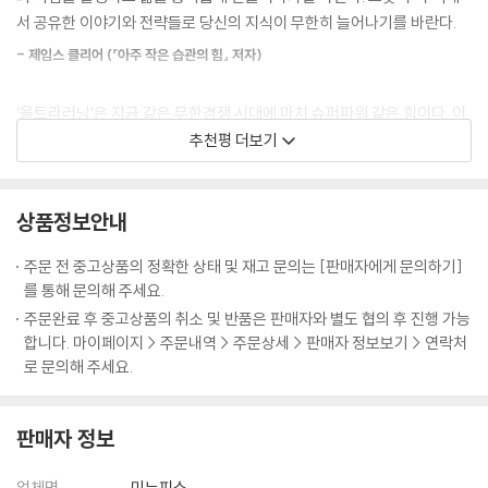
--- 「제11장 법칙8_직관: 뼈대를 세우기 전에 깊게 파라」중에서
고, 이후 그의 삶은 180도 달라졌다.
서 공유한 이야기와 전략들로 당신의 지식이 무한히 늘어나기를 바란다.
이제 당신은 울트라러닝 프로젝트를 시작하고 싶다는 열망으로 가득 차 있
- 제임스 클리어 (『아주 작은 습관의 힘』 저자)
대학 시절, 나는 종종 숨이 막히곤 했다. 지루한 강의 시간 동안 잠들지 않
을지도 모르겠다. 배우고 싶은데 무능, 좌절, 시간 부족 때문에 미뤄두었던
으려고 애썼고, 분주하기만 하고 쓸모없었던 과제들을 수없이 해치웠다.
것이 있는가? 이미 갖추고 있는 기술 중 어떤 것을 상위 수
‘울트라러닝’은 지금 같은 무한경쟁 시대에 마치 슈퍼파워 같은 힘이다. 이
학점을 따려고 전혀 관심 없는 것들을 배우면서 나 자신을 밀어붙였다. 그
준으로 끌어올릴 수 있을까? 울트라러닝의 가장 큰 장애물은 자신이 독학
책을 읽는 순간 당신의 삶은 달라질 것이다!
추천평 더보기
러나 ‘MIT 챌린지’ 프로젝트는 달랐다. 내가 스스로 세운 비전이자 계획이
을 시작할 수 있을지조차 관심을 기울이지 않는다는 것이다. 나는 당신도
었다. 자주 도전을 요하는 상황이 일어나곤 했지만 고통스럽지 않았다. 그
- 칼 뉴포트 (조지타운대학 컴퓨터과학과 교수, 『딥 워크』 저자)
혹시 그러지 않았을까 생각한다. 어떤 형태를 취하든 우리에게 중요한 건
과제들은 완수해야 하는 진부한 잡일이 아니라 생생하고 흥미로운 것이었
학습이다. 질문할 것은 흥미의 불꽃이 타오르는가, 빠르게 사그라드는가
상품정보안내
다. 난생처음 나는 제대로 된 계획을 세우고 제대로 노력하면 원하는 것을
어떻게 하면 어려운 주제를 학교에서 엉덩이를 붙이고 앉아 몇 년간 배우
다.
배울 수 있구나 생각했다. 가능성은 무궁무진했다. 내 마음은 이미 새로운
는 것보다 빨리 배울 수 있을까? 한정된 시간 내에 어려운 주제를 체계화하
--- 「제13장 나의 첫 울트라러닝 프로젝트 시작하기」중에서
주문 전 중고상품의 정확한 상태 및 재고 문의는 [판매자에게 문의하기]
배움을 향해 나아가고 있었다.
고 습득하는 법을 알고 싶다면 반드시 이 책을 읽어라!
를 통해 문의해 주세요.
- 「MIT에 가지 않고 MIT 4년 정복하기」중에서서
- 로버트 포즌 (MIT 슬론경영대학원·하버드 경영대학원 교수, 『그는 어떻게 그 모든
언어를 대화 수준까지 끌어올리는 학습에 관한 경험 역시 앞으로 더 탐색
주문완료 후 중고상품의 취소 및 반품은 판매자와 별도 협의 후 진행 가능
일을 해내는가』 저자 )
해야 할 단어, 표현, 문화의 차이, 어려운 커뮤니케이션 상황들이 얼마나
합니다. 마이페이지 > 주문내역 > 주문상세 > 판매자 정보보기 > 연락처
스콧의 이야기를 들으면 떠오르는 사람들이 있다. 애플의 스티브 잡스, 마
로 문의해 주세요.
많이 남아 있는지 깨닫게 해주었다. 프로젝트를 마치는 일은 학습을 끝내
이크로소프트의 빌 게이츠, 페이스북의 마크 저커버그… 이들에겐 두 가지
는 것이 아니라 앞으로 배워야 할 것들에 눈을 뜨는 것, 즉 가능성을 느끼는
이 책은 짧은 시간에 복잡하고 어려운 기술을 익히는 데 매우 귀중한 도구
공통점이 있다. 바로 기존에 없던 새로운 혁신기업을 세상에 내놓은 창업
일이다.
가 되어줄 것이다. 당장 읽고 당신 삶의 수준을 업그레이드하라!
자들이자 대학을 중퇴했다는 사실이다. 이들은 주어진 교육 방식과 이론에
판매자 정보
이것이 학습에 대해 내가 알아낸 가장 흥미로운 측면이다. 삶에서 추구하
흥미를 잃었다. 이유는 단순했다. ‘아무 쓸모가 없다’고 생각했기 때문이다.
- 크리스 길아보 (작가, 『100달러로 세상에 뛰어들어라』 저자)
는 많은 일에는 일종의 포화 단계가 있다. 더 얻을수록 더 많은 것에 관한
정확히 말하자면 자신에게 실제로 필요한, 자신이 재밌어서 진정 배우고
업체명
미누피스