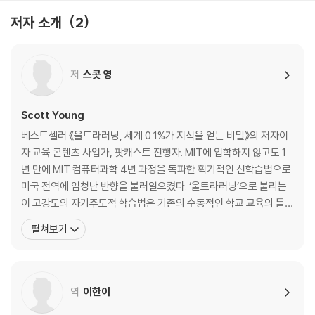
나는 것인가| 울트라러닝은 ‘지능’이 아니라 ‘전략’이다| 빠르고 강도 높은
저자 소개
2
학습을 시작하려면
제3장 당신도 울트라러닝을 할 수 있다
저
스콧 영
울트라러닝 프로젝트 실험| 가장 힘든 것을 선택하라| 인생을 바꾼 학습 전
략| 울트라러닝의 9가지 법칙
Scott Young
제4장 법칙1_메타 학습: 먼저 지도를 그려라
베스트셀러 《울트라러닝, 세계 0.1%가 지식을 얻는 비밀》의 저자이
학습을 위한 학습, 메타 학습| 자신만의 메타 학습 지도를 그려라| 메타 학
자 교육 콘텐츠 사업가, 팟캐스트 진행자. MIT에 입학하지 않고도 1
습을 시작하기 위한 3가지 질문| ‘왜’ 그것을 배우려 하는가?| ‘무엇을’ 획
년 만에 MIT 컴퓨터과학 4년 과정을 독파한 획기적인 신학습법으로
득해야 하는가?| ‘어떻게’ 학습할 것인가?| 계획을 얼마나 많이 세워야 할
미국 전역에 엄청난 반향을 불러일으켰다. ‘울트라러닝’으로 불리는
까?| 메타 학습이 만들어내는 성공의 고리
이 고강도의 자기주도적 학습법은 기존의 수동적인 학교 교육의 틀을
완벽히 깨부수었다는 평을 듣는다. 2006년부터 자신의 블로그에 학
펼쳐보기
제5장 법칙2_집중하기: 짧은 시간에 집중도를 높여라
습, 생산성에 대한 글을 꾸준히 써온 그는 학습법에 관한 연구·조사
우리는 왜 시작하지 못하고 꾸물거리는가| 집중력을 유지하는 데 실패하
내용을 더 많은 사람에게 전문적으로 전하기 위해 2014년 스콧에이
는 이유| 집중하기에 좋은 최상의 상태를 찾아라| 30초에서 시작하는 집
치영닷컴(ScottHYoung.com)을
중력 훈련
역
이한이