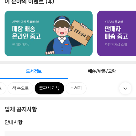
이 분야의 이벤트
4
도서정보
배송/반품/교환
보
책 속으로
출판사 리뷰
추천평
업체 공지사항
안내사항