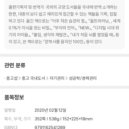
제6장 법칙3_직접 하기: 목표를 향해 똑바로 나아가라
잘하고 싶은, 바로 그 일을 하라| 교육의 말할 수 없는 비밀| ‘직접 하기’로
출판기획자 및 번역가. 국외의 교양 도서들을 국내에 번역 소개하는
교실 교육의 한계 극복하기| 현장에 ‘딱 달라붙어’ 배워라| 울트라러닝의
한편, 대중이 보다 쉽고 재미있게 접근할 수 있는 책들을 기획, 집필
직접 학습 전략| 배움, 스스로 묻고 답하라
하고 있다. 옮긴 책으로는 『아주 작은 습관의 힘』, 『울트라러닝, , 세계
0.1%가 지식을 얻는 비밀』, 『부자의 언어』, 『NEW』, 『디지털 시대 위
제7장 법칙4_특화 학습: 취약점을 공략하라
기의 아이들』, 『몰입, 생각의 재발견』, 『내가 처음 뇌를 열었을 때』 등
학습 속도에 불붙이는 트리거를 파악하라| 인지 부하를 예방하는 특화 학
이 있고, 쓴 책으로는 『문학사를 움직인 100인』 등이 있다.
습| ‘직접 학습 다음에 특화 학습’ 전략| 특화 학습을 하는 가장 쉬운 방법|
학습의 지루함을 이기는 기술
관련 분류
제8장 법칙5_인출: 배운 것을 시험하라
스스로 수학 천재가 된 소년| 최고의 성적을 얻는 단 하나의 비밀| 공부에
중고샵
중고 국내도서
자기관리
성공학/경력관리
숨겨진 패러독스| 머릿속 기억을 뽑아내는 고통을 겪어라| 마치 ‘시험을 보
듯’ 예습하라| 무엇을 인출해야 하는가| 효율적인 인출을 위한 팁| 천재를
품목정보
만드는 최고의 학습 도구
발행일
2020년 02월 12일
제9장 법칙6_피드백: 날아드는 조언을 피하지 마라
울트라러너들의 공통 전략, 피드백| 피드백이 역효과를 낳을 수 있을까?|
쪽수, 무게, 크기
352쪽 | 538g | 152*225*18mm
어떤 종류의 피드백이 필요한가?| 피드백 업그레이드의 유의점| 언제 피
ISBN13
9791162541289