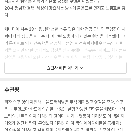
지금까지 쌓아온 지식과 기술로 당신은 무엇을 이뤘는가?
획을 실행하라| 4단계: 결과를 검토하라| 5단계: 배운 것을 유지할 것인
다는 하고 싶은 일에 대한 끌림, 깊은 호기심, 혹은 도전 그 자체가 그들을
28세 평범한 청년, 세상이 강요하는 방식에 물음표를 던지고 느낌표를 찾
가, 완전히 익힐 것인가| 울트라러닝의 대안으로 가능한 것들
앞으로 나아가도록 했다.
다!
--- 「제2장 울트라러닝의 시대가 왔다」중에서
제14장 울트라러너는 어떻게 탄생하는가
캐나다에 사는 28살 평범한 청년 스콧 영은 대학 전공 공부와 졸업장이 사
체스 천재 만들기 프로젝트| 전설의 승부, 편견을 이기다| 전통적인 교육이
직접 학습은 내가 본 수많은 울트라러닝 프로젝트의 중요한 특징으로, 우
회에 나와 성공을 이루는 데 아무런 도움이 되지 않는 현실을 마주했다. 그
반드시 답은 아니다| 울트라러닝은 ‘자발성’이 필수다| 울트라러너를 어떻
리 대부분이 받아온 교육 방식과는 상당히 다르다. 뭔가 새로운 것을 배우
의 룸메이트 역시 건축학을 전공하고 졸업 후 건축회사에 수백 통의 이력
게 길러낼 것인가| 천재 만들기에서 드러난 울트라러닝 법칙| 울트라러닝
려고 한다면 그 지식이 어디에서 어떻게 나타나야 하는지 스스로에게 물어
서를 냈지만 단 한 곳에서도 답신을 받지 못했다. 스콧은 “아마도 회사들은
환경 조성하기| 배움의 열망에는 끝이 없다
보는 습관을 들여라. 거기에 답변할 수 있다면 다음으로 그 맥락에서 자신
신입을 고용하면 오랜 기간 연수를 시켜야 하고 현장에 당장 투입하기는
이 학습 중인 것과 연관된 일을 하고 있는지 물어라. 그렇게 하고 있지 않다
어렵다고 생각했을 것”이라고 추측했다. 그러자 그는 이런 사실에 회의를
출판사 리뷰 더보기
부록_ 울트라러닝 프로젝트에 관한 추가 메모
면 학습전이 문제가 고개를 쳐들었을 때 조심스럽게 발을 디뎌야 한다.
느끼기보다는 자신이 살아가는 데 필요한 ‘진짜’ 지식과 능력이 무엇인지
--- 「제6장 법칙3_직접 하기: 목표를 향해 똑바로 나아가라」중에서
궁금해졌다.
추천평
리처드 파인만 같은 천재를 바라볼 때 우리는 별 노력 없이 직감으로 단계
스콧은 일찍이 학습, 생산성(productivity), 경력, 습관, 삶의 질에 관심
를 건너뛰는 겉모습에 초점을 맞춘다. 유쾌한 스타일과 반항적이고 열정적
이 깊었다. 그래서 18살 때부터 이런 주제들을 조사·연구하고 개인적인 생
저자 스콧 영이 제안하는 울트라러닝은 무척 재미있고 영감을 준다. 스콧
인 그는 학습에 노력이 필요하다는 생각을 거부하는 듯 보인다. 하지만 그
각과 의견들을 더해 자신의 블로그에 글을 써왔다. 대학 졸업 후 사회생활
은 그 무엇보다 빠르게 학습할 수 있는 실행 가능한 전략들을 캐냈다. 그의
안을 들여다보면 파인만은 울트라러너들과 많은 공통점을 가지고 있었다.
을 하던 중 그는 자신의 가능성을 넓히는 데 필요한 지식과 능력을 스스로
노력의 산물은 이제 여러분의 것이다. 내가 그랬듯이 여러분도 이 책을 재
그는 사물을 이해하는 데 많은 노력을 기울였고, 직관적으로 작업할 수 있
습득해내야겠다고 결심하고 ‘영어 없이 1년 살기’, ‘MIT 챌린지’라는 독학
미있게 읽길 바란다. 무엇보다 여러분이 이 책의 아이디어들을 통해 자신
는 방법들을 터득하기까지 어마어마한 시간을 투자했다.
프로젝트에 도전한다. 이것은 ‘울트라러닝’(Ultralearning)의 서막이었
의 야심을 달성하고 삶을 흥미롭게 만들어나가길 바란다. 스콧이 이 책에