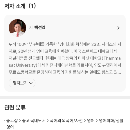
009 What do you think about...? ~에 대해 어떻게 생각해?
저자 소개
1
010 How do you like...? ~는 어때?
Day 03 아는 것 말하기
011 I know... ~를 알아
저
백선엽
012 I've known... 전부터 ~를 알고 있었어
013 I don't know if... ~인지 아닌지 모르겠어
014 I don't know what... 무엇을 ~할지 모르겠어
누적 100만 부 판매를 기록한 『영어회화 핵심패턴 233』 시리즈의 저
015 I don't know anything about... ~에 대해서는 전혀 몰라
자로, 20년 넘게 영어 교육에 힘써왔다. 미국 스탠퍼드 대학교에서
Day 04 아는지 묻기
저널리즘을 전공했다. 현재는 태국 방콕의 타마삿 대학교(Thamma
016 Do you know...? ~를 아니?
sat University)에서 커뮤니케이션학을 가르치며, 인도 뉴델리에서
017 Do you know what...? ~가 뭔지 아니?
무료 초등학교를 운영하며 교육의 기회를 넓히는 일에도 힘쓰고 있
018 Do you know why...? 왜 ~하는지 알아?
다. 언어를 학습할 과제가 아니라 사람의 생각과 삶을 이끄는 도구라
펼쳐보기
019 Do you know when...? 언제 ~하는지 알아?
믿는다. 오랜 시간 좋은 문장을 읽고 가르쳐온 경험을 바탕으로, 시대
020 Do you know if...? ~인지 아닌지 아니?
를 이끄는 현대 리더들의 문장을 엄선해 『DAILY WRITING(데일리
라이팅)』에 담았다. 최근 저서
2nd Week_‘있다?없다’ 묻고 답하기
관련 분류
Day 06 ‘있다’ 표현하기
021 There's... ~가 있어
중고샵
중고 국내도서
국어와 외국어/사전
영어
영어회화/생활
022 There are so many... ~가 무척 많아
영어