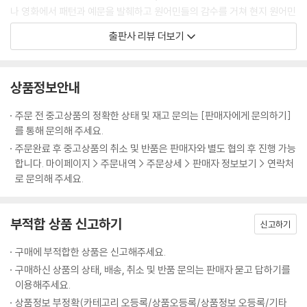
나 영화에서 패턴과 예문을 발췌하고 원어민들의 감수를 거쳐 현지 원어민
039 There's a 비교급 way to... 더 ~하는 방법이 있어
들이 자주 사용하는, 암기할 가치가 높은 패턴과 예문만을 담았다.
040 What's the best way to...? ~하기에 가장 좋은 방법이 뭐예요?
출판사 리뷰 더보기
‘칭찬할 때 쓰는 패턴’, ‘변명할 때 쓰는 패턴’ 등과 같이 패턴을 100개 기능
3rd Week_원하는 것 말하기 / 제안하기
별로 5개씩 그룹지어서, 학습자들이 패턴을 쉽게 익히고 활용할 수 있게
Day 11 원하는 것 말하기
상품정보안내
한 것이 특징이다. MP3에는 모든 예문이 〈우리말 1회 - 영어 2회〉로 녹음
041 I want to... ~하고 싶어
되어 있어, MP3만 들으면서도 표현을 암기할 수 있고, 우리말을 듣고 즉
042 I just wanted to... 난 단지 ~하고 싶었어
주문 전 중고상품의 정확한 상태 및 재고 문의는 [판매자에게 문의하기]
각적으로 영어로 말해보는 연습을 통해 회화실력을 크게 향상시킬 수 있
043 I don't want to... ~하고 싶지 않아
를 통해 문의해 주세요.
다.
044 I'd like to... ~하고 싶어요
주문완료 후 중고상품의 취소 및 반품은 판매자와 별도 협의 후 진행 가능
045 I'm dying to.. 난 정말 ~하고 싶어
합니다. 마이페이지 > 주문내역 > 주문상세 > 판매자 정보보기 > 연락처
이 책을 교재로 한 EBSlang(www.ebslang.co.kr) 동영상강좌 《2000
로 문의해 주세요.
Day 12 원하는 것 묻기
문장 STalking 암기코스》를 함께 들으면, 강의.전화영어.패턴송 등으로
046 Do you want to...? ~할래?
더욱 즐겁고 확실하게 학습할 수 있다.
047 Don't you wanna...? ~하지 않을래?
부적합 상품 신고하기
신고하기
048 What do you want to...? 뭘 ~하고 싶어?
★ EBS.로그인.백선엽이 뭉쳤다!
049 Why do you want to...? 왜 ~하고 싶니?
구매에 부적합한 상품은 신고해주세요.
EBS 연구진과 어학전문출판사인 로그인, 패턴의 대가 백선엽이 합동으로
050 When do you want to...? 언제 ~하고 싶어?
구매하신 상품의 상태, 배송, 취소 및 반품 문의는 판매자 묻고 답하기를
기획하여, 영어회화 학습의 효율을 극대화한 패턴교재를 개발했다.
Day 13 제안하기 ①
이용해주세요.
051 How about...? ~ 어때?
상품정보 부정확(카테고리 오등록/상품오등록/상품정보 오등록/기타