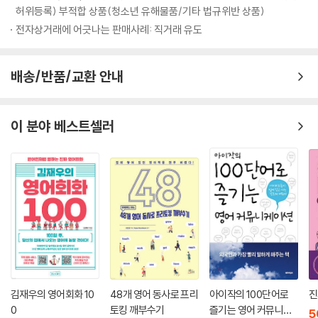
★ 영어회화패턴이 무려 500개!
052 What about...? ~ 어때?
허위등록) 부적합 상품(청소년 유해물품/기타 법규위반 상품)
기존 패턴 교재들이 패턴을 100~200여개를 다룬 데 그쳤다면, 이 책은
053 Let's... ~하자
전자상거래에 어긋나는 판매사례: 직거래 유도
패턴에 대한 학습자들의 갈증을 풀어주고자 심혈을 기울인 조사작업 끝에
054 Let's not... ~하지 말자
500개의 패턴을 수집하여 2권에 걸쳐 수록했다.
055 We'd better... ~하는 게 좋겠어
Day 14 제안하기 ②
배송/반품/교환 안내
★ 하루 6쪽씩 5개월만 투자해라!
056 Why don't you...? ~하지 그래?
이 시리즈는 하루에 5개 패턴씩, 5개월 동안 500개 패턴을 학습하도록 구
057 Why don't we...? ~하는 게 어때요?
성되어 있다. 하루 학습분량이 정해져 학습을 계획하고 실천하기가 쉽다.
058 Maybe we should... 우리 ~해야 할지도 몰라
이 분야 베스트셀러
059 I suggest we... 우리 ~하자
★ 사과.칭찬.제안 등 기능별로 묶었다!
060 May I suggest...? 제가 ~를 제안해도 될까요?
‘칭찬할 때 쓰는 패턴’, ‘변명할 때 쓰는 패턴’과 같이 패턴을 기능별로 5개
씩 그룹지어서, 학습자들이 패턴의 어감을 제대로 익히고 쉽게 활용할 수
4th Week_감정 표현하기
있게 했다. 타 도서들이 패턴을 형태별이나 수준별로만 제시했던 것에 그
Day 16 감정·상태 표현하기
쳤다면, 이 책은 특정 기능을 갖고 있는 패턴을 함께 학습할 수 있다는 것이
061 I'm kind of... 난 좀 ~해
큰 장점이다.
062 I'm really... 난 정말 ~해
063 I'm absolutely... 난 완전히 ~해
★ 실용패턴과 실용예문만 담았다!
064 It's a little... 그건 좀 ~해
서점에는 아직도 잘 쓰지도 않는 패턴, 평생 가야 한번 쓸까말까한 예문들
065 This is totally... 이건 완전히 ~야
김재우의 영어회화 10
48개 영어 동사로 프리
아이작의 100단어로
진
이 버젓이 실려있는 영어책이 넘쳐난다. 이 책은 미국 드라마와 영화에서
0
토킹 깨부수기
즐기는 영어 커뮤니케
Day 17 기쁨 표현하기
5