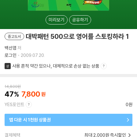
미리보기
공유하기
대박패턴 500으로 영어를 스토킹하라 1
중고도서
백선엽
저
로그인
2009.07.20.
사용 흔적 약간 있으나, 대체적으로 손상 없는 상품
상
14,800
원
47
7,800
YES포인트
0원
앱 다운 시 1천원 상품권
결제혜택
최대 2,000원 즉시할인