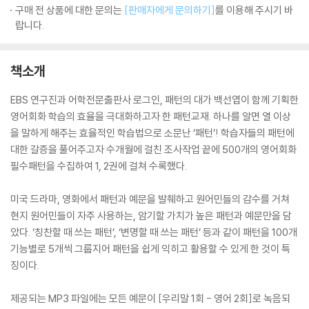
구매 전 상품에 대한 문의는
[판매자에게 문의하기]
를 이용해 주시기 바
랍니다.
책소개
EBS 연구진과 어학전문출판사 로그인, 패턴의 대가 백선엽이 함께 기획한
영어회화 학습의 효율을 극대화하고자 한 패턴교재. 하나를 알면 열 이상
을 말하게 해주는 효율적인 학습법으로 소문난 ‘패턴’! 학습자들의 패턴에
대한 갈증을 풀어주고자 수개월에 걸친 조사작업 끝에 500개의 영어회화
필수패턴을 수집하여 1, 2권에 걸쳐 수록했다.
미국 드라마, 영화에서 패턴과 예문을 발췌하고 원어민들의 감수를 거쳐
현지 원어민들이 자주 사용하는, 암기할 가치가 높은 패턴과 예문만을 담
았다. ‘칭찬할 때 쓰는 패턴’, ‘변명할 때 쓰는 패턴’ 등과 같이 패턴을 100개
기능별로 5개씩 그룹지어 패턴을 쉽게 익히고 활용할 수 있게 한 것이 특
징이다.
제공되는 MP3 파일에는 모든 예문이 [우리말 1회 - 영어 2회]로 녹음되