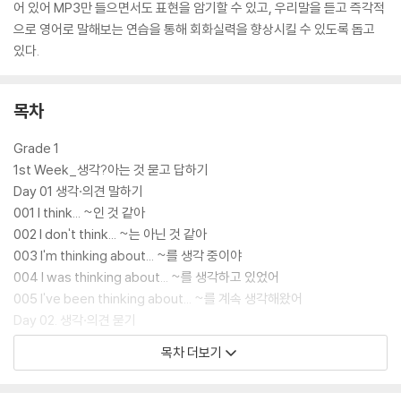
어 있어 MP3만 들으면서도 표현을 암기할 수 있고, 우리말을 듣고 즉각적
으로 영어로 말해보는 연습을 통해 회화실력을 향상시킬 수 있도록 돕고
있다.
목차
Grade 1
1st Week_생각?아는 것 묻고 답하기
Day 01 생각·의견 말하기
001 I think... ~인 것 같아
002 I don't think... ~는 아닌 것 같아
003 I'm thinking about... ~를 생각 중이야
004 I was thinking about... ~를 생각하고 있었어
005 I've been thinking about... ~를 계속 생각해왔어
Day 02. 생각·의견 묻기
006 Do you think...? ~라고 생각하니?
목차 더보기
007 Don't you think...? ~인 것 같지 않아?
008 What do you think of...? ~에 대해 어떻게 생각해?