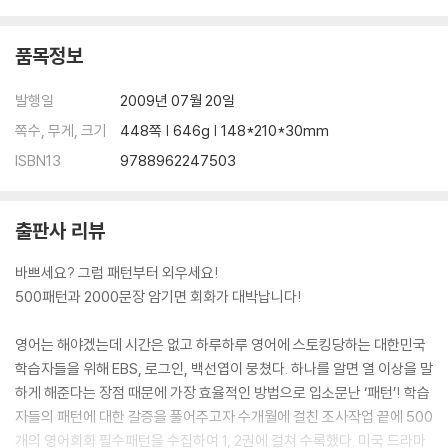
023 There has been... 계속 ~가 있었어
024 There will be... ~가 있을 거야
품목정보
025 There must be... 분명 ~가 있을 거야
Day 07 ‘없다’ 표현하기
발행일
2009년 07월 20일
026 There's no... ~가 없어
쪽수, 무게, 크기
448쪽 | 646g | 148*210*30mm
027 There's nothing... ~한 건 아무것도 없어
028 There's no one... ~는 아무도 없어
ISBN13
9788962247503
029 There's no time to... ~할 시간이 없어
030 There's no need to... ~할 필요 없어
출판사 리뷰
Day 08. 있는지 묻기
031 Is there...? ~가 있어?
바쁘세요? 그럼 패턴부터 외우세요!
032 Is there any...? ~가 좀 있니?
500패턴과 2000문장 암기면 회화가 대박납니다!
033 Is there anything...? ~한 게 있나요?
034 Is there anyone who...? ~하는 사람 있어?
영어는 해야겠는데 시간은 없고 하루하루 영어에 스토킹당하는 대한민국
035 Are there many...? ~가 많나요?
학습자들을 위해 EBS, 로그인, 백선엽이 뭉쳤다. 하나를 알면 열 이상을 말
Day 09. 방법이 있는지 묻고 답하기
하게 해준다는 장점 때문에 가장 효율적인 방법으로 입소문난 ‘패턴’! 학습
036 Is there any way...? ~할 방법이 없을까요?
자들의 패턴에 대한 갈증을 풀어주고자 수개월에 걸친 조사작업 끝에 500
037 There's no way... ~하는 건 불가능해
개의 영어회화 필수패턴을 수집하여 1, 2권에 걸쳐 수록했다. 미국 드라마
038 There's no way I can... 내가 ~하는 건 불가능해