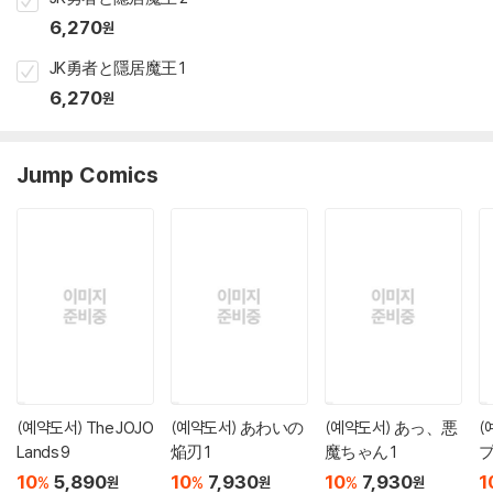
6,270
원
JK勇者と隱居魔王 1
6,270
원
Jump Comics
(예약도서) The JOJO
(예약도서) あわいの
(예약도서) あっ、悪
(
Lands 9
焔刃 1
魔ちゃん 1
プ
10
5,890
10
7,930
10
7,930
1
%
%
%
원
원
원