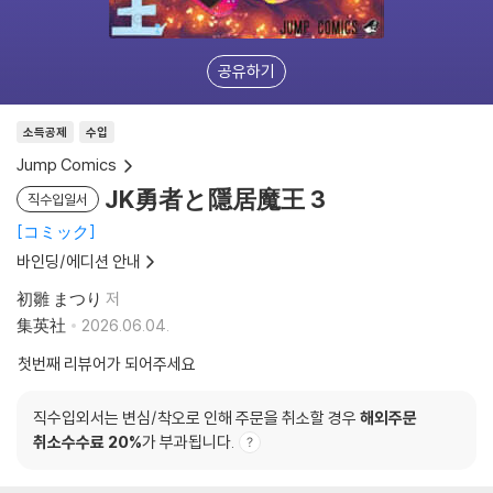
공유하기
소득공제
수입
Jump Comics
JK勇者と隱居魔王 3
직수입일서
コミック
바인딩/에디션 안내
初雛 まつり
저
集英社
2026.06.04.
첫번째 리뷰어가 되어주세요
직수입외서는 변심/착오로 인해 주문을 취소할 경우
해외주문
취소수수료 20%
가 부과됩니다.