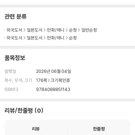
관련 분류
외국도서
일본도서
만화/애니
순정
일반순정
외국도서
일본도서
만화/애니
순정
품목정보
발행일
2026년 06월 04일
쪽수, 무게, 크기
176쪽 | 크기확인중
ISBN13
9784088851143
리뷰/한줄평
0
리뷰
한줄평