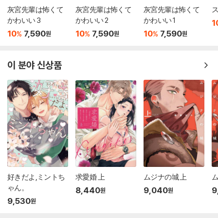
灰宮先輩は怖くて
灰宮先輩は怖くて
灰宮先輩は怖くて
ス
かわいい 3
かわいい 2
かわいい 1
1
10
7,590
10
7,590
10
7,590
%
%
%
원
원
원
이 분야 신상품
好きだよ,ミントち
求愛婚 上
ムジナの城 上
ム
ゃん。
8,440
9,040
9
원
원
9,530
원