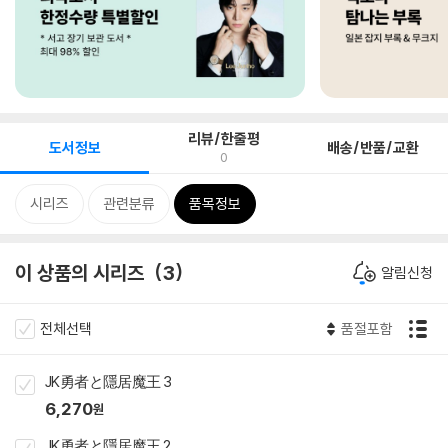
리뷰/한줄평
도서정보
배송/반품/교환
0
시리즈
관련분류
품목정보
이 상품의 시리즈
3
알림신청
전체선택
품절포함
JK勇者と隱居魔王 3
6,270
원
JK勇者と隱居魔王 2