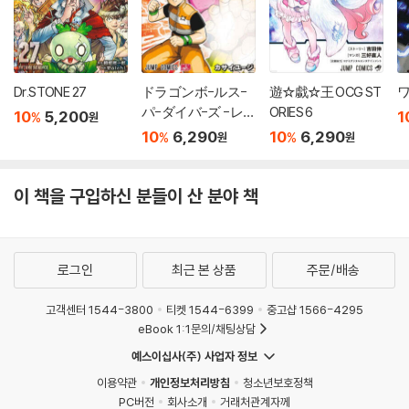
Dr.STONE 27
ドラゴンボ-ルス-
遊☆戱☆王 OCG ST
ワ
パ-ダイバ-ズ -レ
ORIES 6
10
5,200
1
%
원
ッツ! ス-パ-ダイ
10
6,290
10
6,290
%
%
원
원
ブ!! 3
이 책을 구입하신 분들이 산 분야 책
로그인
최근 본 상품
주문/배송
고객센터 1544-3800
티켓 1544-6399
중고샵 1566-4295
eBook 1:1문의/채팅상담
예스이십사(주) 사업자 정보
이용약관
개인정보처리방침
청소년보호정책
PC버전
회사소개
거래처관계자께