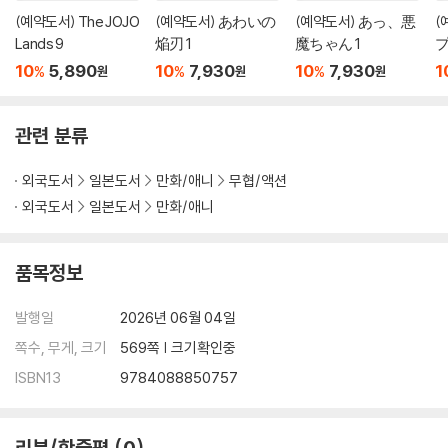
(예약도서) The JOJO
(예약도서) あわいの
(예약도서) あっ、悪
(
Lands 9
焔刃 1
魔ちゃん 1
プ
10
5,890
10
7,930
10
7,930
1
%
%
%
원
원
원
관련 분류
외국도서
일본도서
만화/애니
무협/액션
외국도서
일본도서
만화/애니
품목정보
발행일
2026년 06월 04일
쪽수, 무게, 크기
569쪽 | 크기확인중
ISBN13
9784088850757
리뷰/한줄평
0