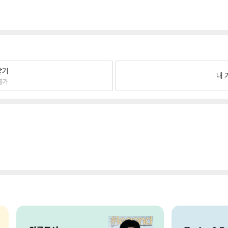
팔기
내 
불가