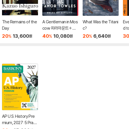
The Remains of the
A Gentleman in Mos
What Was the Titani
Eve
Day
cow 파라마운트+ 드
c?
d t
라마 「모스크바의 신
in 
20
13,600
40
10,080
20
6,640
3
%
%
%
원
원
원
사」 원작 소설
ook
e C
Sch
AP U.S. History Pre
mium, 2027: 5 Practi
ce Tests + Compre