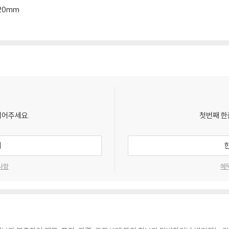
*20mm
되어주세요.
첫번째 한
기
사항
혜