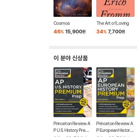
Cosmos
The Art of Loving
46
15,900
34
7,700
%
%
원
원
이 분야 신상품
Princeton Review A
Princeton Review A
P U.S. History Premi
P European History
um Prep, 26th Editio
Premium Prep, 25th