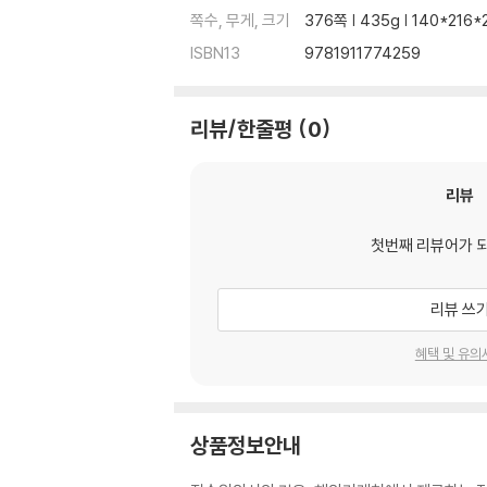
쪽수, 무게, 크기
376쪽 | 435g | 140*216
ISBN13
9781911774259
리뷰/한줄평
0
리뷰
첫번째 리뷰어가 
리뷰 쓰
혜택 및 유의
상품정보안내