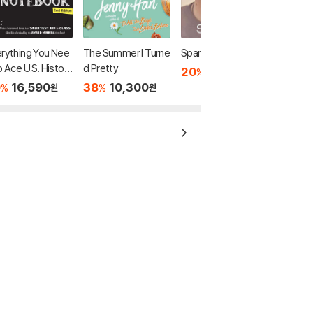
rything You Nee
The Summer I Turne
Spare
o Ace U.S. History
d Pretty
20
17,840
%
원
One Big Fat Noteb
0
16,590
38
10,300
%
%
원
원
, 2nd Edition: Th
omplete Middle
ool Study Guide