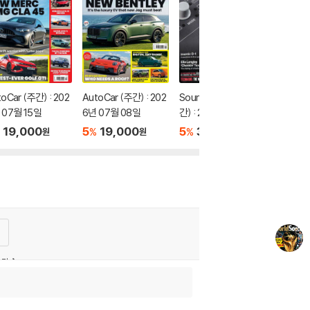
oCar (주간) : 202
AutoCar (주간) : 202
Sound on Sound (월
 07월 15일
6년 07월 08일
간) : 2026년 08월
19,000
5
19,000
5
31,350
%
%
원
원
원
상담
보
광고