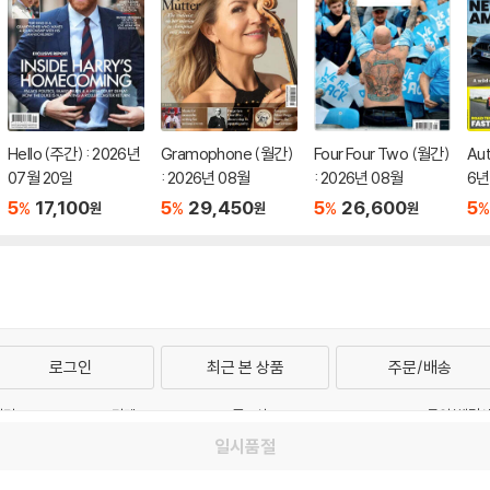
Hello (주간) : 2026년
Gramophone (월간)
Four Four Two (월간)
Aut
07월 20일
: 2026년 08월
: 2026년 08월
6년
5
17,100
5
29,450
5
26,600
5
%
%
%
%
원
원
원
로그인
최근 본 상품
주문/배송
터 1544-3800
티켓 1544-6399
중고샵 1566-4295
eBook 1:1문의/채팅
일시품절
예스이십사(주) 사업자 정보
관
개인정보처리방침
청소년보호정책
PC버전
회사소개
거래처관계자께
도서홍