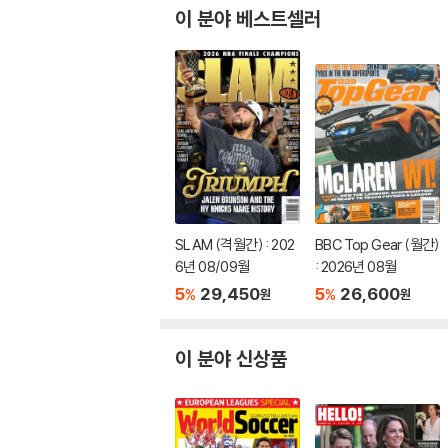
이 분야 베스트셀러
SLAM (격월간) : 202
BBC Top Gear (월간)
6년 08/09월
: 2026년 08월
5
29,450
5
26,600
%
%
원
원
이 분야 신상품