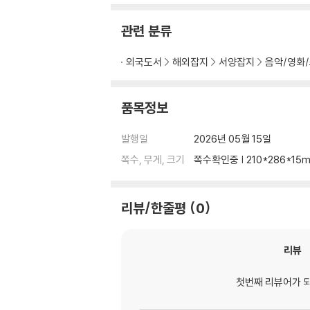
관련 분류
외국도서
해외잡지
서양잡지
음악/영화
품목정보
발행일
2026년 05월 15일
쪽수, 무게, 크기
쪽수확인중 | 210*286*15
리뷰/한줄평
0
리뷰
첫번째 리뷰어가 