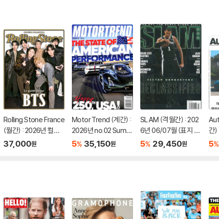
Rolling Stone France
Motor Trend (계간) :
SLAM (격월간) : 202
Au
(월간) : 2026년 컬렉
2026년 no.02 Summ
6년 06/07월 (표지 랜
간) 
터스 에디션 BTS 특집
er
덤 발송)
(0
37,000
5
35,150
5
29,450
5
%
%
%
원
원
원
호 (포스터 포함)