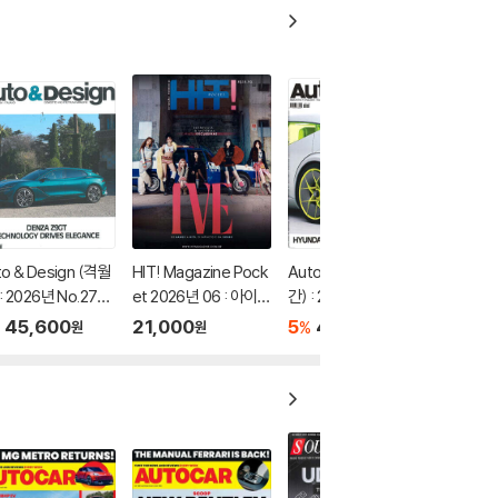
to & Design (격월
HIT! Magazine Pock
Auto & Design (격월
: 2026년 No.278
et 2026년 06 : 아이브
간) : 2026년 No.276
5/06월)
(IVE) 커버 (잡지+랜덤
(01/02월)
45,600
21,000
5
45,600
%
원
원
원
포토카드 1장)