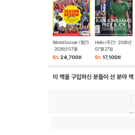
World Soccer (월간)
Hello (주간) : 2026년
: 2026년 07월
07월 27일
5
24,700
5
17,100
%
%
원
원
이 책을 구입하신 분들이 산 분야 책
고객센
이용약