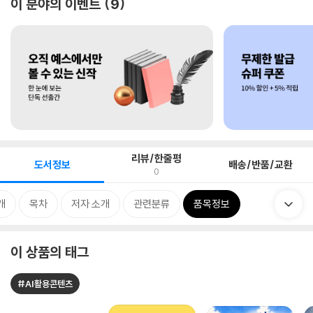
이 분야의 이벤트
9
리뷰/한줄평
도서정보
배송/반품/교환
0
개
목차
저자 소개
관련분류
품목정보
이 상품의 태그
#AI활용콘텐츠