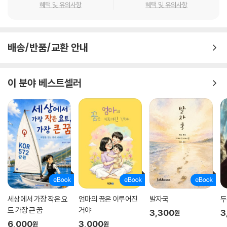
혜택 및 유의사항
혜택 및 유의사항
배송/반품/교환 안내
이 분야 베스트셀러
세상에서 가장 작은 요
엄마의 꿈은 이루어진
발자국
두
트 가장 큰 꿈
거야
3,300
3
원
6,000
3,000
원
원