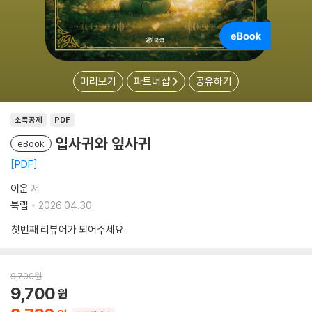
미리보기
파트너샵
공유하기
소득공제
PDF
입사귀와 잎사귀
eBook
PDF
이운
저
북랩
2026.04.30.
첫번째 리뷰어가 되어주세요
9,700
원
9,700