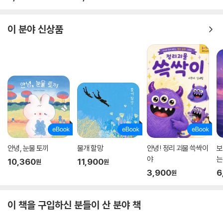
이 분야 신상품
안녕, 눈물 토끼
물개 할망
안녕! 정리 괴물 쓱싹이
보
야
는
10,360
11,900
원
원
3,900
6
원
이 책을 구입하신 분들이 산 분야 책