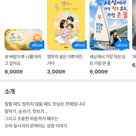
쉿 바람이 훅 나를 데리
엄마의 꿈은 이루어진
세상에서 가장 작은 요
겨
고 갔어요
거야
트 가장 큰 꿈
6
6,000
3,000
6,000
원
원
원
소개
말할 때도 말하지 않을 때도 진심은 전해집니다.
말하기, 숨쉬기, 맛보기…
그리고 조용한 마음까지 배우는
꼬마 잎사귀의 반짝이는 성장 이야기