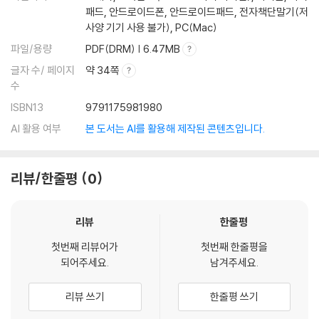
패드, 안드로이드폰, 안드로이드패드, 전자책단말기(저
사양 기기 사용 불가), PC(Mac)
파일/용량
PDF(DRM) | 6.47MB
글자 수/ 페이지
약 34쪽
수
ISBN13
9791175981980
AI 활용 여부
본 도서는 AI를 활용해 제작된 콘텐츠입니다.
리뷰/한줄평
0
리뷰
한줄평
첫번째 리뷰어가
첫번째 한줄평을
되어주세요.
남겨주세요.
리뷰 쓰기
한줄평 쓰기