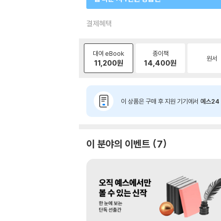
결제혜택
대여 eBook
종이책
원서
11,200
원
14,400
원
이 상품은 구매 후 지원 기기에서
예스24 
이 분야의 이벤트
7