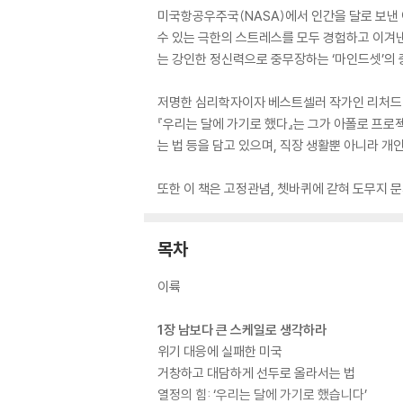
미국항공우주국(NASA)에서 인간을 달로 보낸
수 있는 극한의 스트레스를 모두 경험하고 이겨
는 강인한 정신력으로 중무장하는 ‘마인드셋’의 
저명한 심리학자이자 베스트셀러 작가인 리처드 
『우리는 달에 가기로 했다』는 그가 아폴로 프로
는 법 등을 담고 있으며, 직장 생활뿐 아니라 개
또한 이 책은 고정관념, 쳇바퀴에 갇혀 도무지 
목차
이륙
1장 남보다 큰 스케일로 생각하라
위기 대응에 실패한 미국
거창하고 대담하게 선두로 올라서는 법
열정의 힘: ‘우리는 달에 가기로 했습니다’