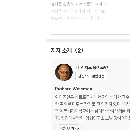
열정을 활용하여 동기를 부여하라
열정을 확인할 9가지 체크리스트
목표는 가능한 한 크고 대담하게
오늘을 여러분 인생에서 가장 중요한 날로 만들
당신만의 우주 경쟁을 시작하라
2장 혁신적으로 문제를 돌파하라
저자 소개
2
상상에서 혁신으로
달 탐사 로켓을 발사할 가장 창의적인 방식
어느 천재 과학자가 내놓은 무모하지만 기발한 
저
리처드 와이즈먼
혁신, 지구상에 존재하지 않던 아이디어 만들기
관심작가 알림신청
안정감이라는 유혹에 저항하라
적을수록 좋다
Richard Wiseman
쉬면서 일한다
와이즈먼은 허트포드셔대학교의 심리학 교수이자
한 주제를 다루는 작가로 잘 알려져 있다. ‘마법 서클’의 최연소 마술사이기도 했던 그는 런던대학교(UCL)를 우수한 성적으로 졸업하면서 심리학자의 길을 걷게 되었다. 그
3장 자신감을 통해 기적을 만들어내라
후 에든버러대학교에서 심리학 박사학위를 취득
최종 선발된 7인의 어벤져스
회, 왕립예술협회, 왕립연구소 초빙 강사이기
어벤져스들의 호위무사
펼쳐보기
평균 나이 26세의 평범한 사람들이 만들어낸 기