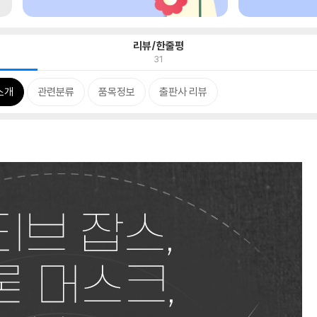
리뷰/한줄평
31
소개
관련분류
품목정보
출판사 리뷰