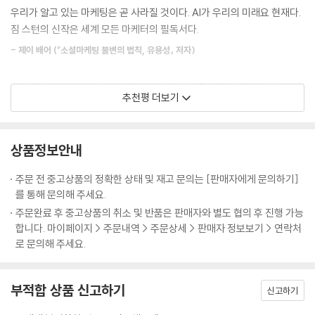
관리자로서의 역할
우리가 알고 있는 마케팅은 곧 사라질 것이다. AI가 우리의 미래요 현재다.
- 인공지능이 무엇인지, 마케팅에 미치는 영향은 무엇인지 이해한다.
자신의 위치가 어디인지 이해하라
일대일 마케팅은 항상 닿을 수 없는 곳에 있었다. 로그인을 하면, 당신은 고
짐 스턴의 신작은 세계 모든 마케터의 필독서다.
- 데이터 과학 학위 없이도 마케터로서 머신러닝 기법을 활용하는 방법을
모범 관행을 위한 AI
객이 되고 우리는 당신의 신용카드 숫자와 신발 크기, 배우자의 생일까지
배운다.
- 제이 배어 (『소셜마케팅 불변의 법칙, 유용성』 저자)
도 기억한다. 하지만 익명의 방문자에게 맞춤형 경험을 제공하는 것은 조
- 주제 전문가로서 데이터 과학자와 협업하여 사용 중심 애플리케이션 개
10장 _ 기계의 멘토가 되라
금 더 까다로운 문제다. (...) 바로 이런 부분에서 AI가 위력을 발휘한다.
발에 조력한다.
인공지능의 부상이 당신의 마케팅 업무와 조직에 미치는 영향이 무엇인지
용을 길들이는 법
- 예측에 가장 도움이 되는 속성을 찾아내고 예측에 도움이 되지 않는 속성
추천평 더보기
- 최신 기술을 마케팅에 적용함으로써 조직이 경쟁 우위를 점하는 데 일조
혼란스러운가? 다행히 우리에겐 짐 스턴의 실무적이고 명쾌한 가이드북
당신은 지금 어떤 문제를 풀고자 하는가?
들은 무시한다.
한다.
이 있다. 어둠 속에서 빛나는 등대와 같은 책이다.
좋은 가설이란 무엇인가?
- 인간의 추측이 아니라 실제 데이터를 토대로 결정을 한다.
저자 짐 스턴은 마케터들에게 데이터를 활용하는 방법을 알려주는 데 전념
- 앤 해들리 (『마음을 빼앗는 글쓰기 전략』 저자)
인간이 갖고 있는 우위
- 지속적으로 ‘신념’을 업데이트한다. (254~255쪽)
상품정보안내
하는 세계적으로 유명한 전문가이다. 스턴은 이 책에서 컴퓨터 과학 분야
의 복잡한 개념을 마케터가 마케팅에 응용할 수 있도록 매우 이해하기 쉬
11장 _ 내일은 우리에게 무엇을 안겨줄까?
최근, 마크 큐번은 창의적이고 비판적인 사고가 머지않아 가장 인기 있는
주문 전 중고상품의 정확한 상태 및 재고 문의는 [판매자에게 문의하기]
AI 기반 마케팅은 필요에 따라 규모를 조절할 수 있는 새로운 대량 개인화
운 방식으로 소개한다. 계량경제학, 웹 분석, 소셜미디어, 검색 엔진 최적
미래로 가는 길
기술이 될 것이라고 이야기했다. “개인적으로는 10년 내에 프로그래밍 전
를 통해 문의해 주세요.
시대의 문을 열고 있다. 이 같은 마케팅 시스템은 개개인의 주위 환경을 감
화를 위한 최신 솔루션 속으로 마케터를 안내하며, 내일의 경쟁 우위를 점
기계여, 스스로 훈련하라
공자보다 교양 과목 전공자에 대한 수요가 더욱 커질 것이라고 생각합니
주문완료 후 중고상품의 취소 및 반품은 판매자와 별도 협의 후 진행 가능
지하고, 과거의 행동을 토대로 선호도를 파악하며, 일상생활 속에서 정말
하기 위해 비즈니스를 하고 있는 기업들의 진귀한 사례 연구도 소개한다.
서비스로서의 지적 능력
다. 어쩌면 교양 과목 전공자에 대한 수요가 엔지니어링 전공자에 대한 수
합니다. 마이페이지 > 주문내역 > 주문상세 > 판매자 정보보기 > 연락처
로 빈틈없게 느껴지는 방식으로 사람과 기계를 교묘하게 유도한다. 마케터
마케팅 산업의 미래를 제대로 이해하려면 꼭 읽어야 할 책이다.
로 문의해 주세요.
경쟁 우위로서의 데이터
요보다 더 커질 수도 있습니다.” (...) 상상력 다음은 다른 사람 입장에서 생
가 각종 산업에서 AI를 어떻게 활용할 수 있을지에 대해 이 필독서는 실용
기계는 얼마나 멀리 갈 것인가?
각하는 능력이다. AI 시스템이 실시간으로 인간을 상대할 때 공감의 감정
적인 조언을 제공한다.
당신의 봇이 곧 당신의 브랜드
을 모방하거나 드러내 보이도록 가르칠 수는 있다. “당신이 곤란을 겪고 계
- R. ‘레이’ 왕 (콘스털레이션 리서치 수석 분석가 겸 설립자)
부적합 상품 신고하기
신고하기
당신의 AI에게 전화를 거는 나의 AI
시다니 정말 유감입니다.” AI 시스템은 얼굴 표정을 읽고 어조를 분석해 상
내일의 컴퓨팅\
대가 얼마나 마음이 상했는지 판단할 수 있다. / 하지만 다른 관점에서 질