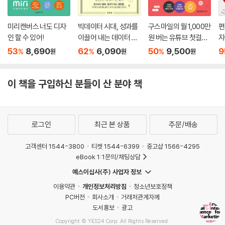
미리캔버스 너도 디자
빅데이터 시대, 성과를
구스마일의 월 1,000만
편
인 할 수 있어!
이끌어 내는 데이터 문
원 버는 유튜브 첫걸음
자
해력
가이드북
53
8,690
62
6,090
50
9,500
9
%
%
%
원
원
원
이 책을 구입하신 분들이 산 분야 책
로그인
최근 본 상품
주문/배송
고객센터 1544-3800
티켓 1544-6399
중고샵 1566-4295
eBook 1:1문의/채팅상담
예스이십사(주) 사업자 정보
이용약관
개인정보처리방침
청소년보호정책
PC버전
회사소개
거래처관계자께
도서홍보
광고
Copyright © YES24 Corp. All Rights Reserved.