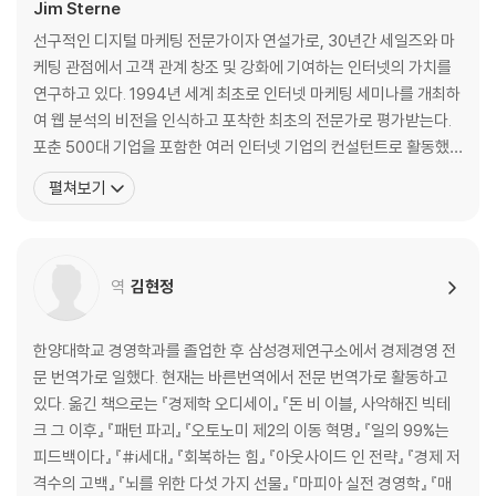
우리는 우리가 정말 똑똑하다고 생각한다
Jim Sterne
용어를 정의하라
선구적인 디지털 마케팅 전문가이자 연설가로, 30년간 세일즈와 마
모든 모델은 틀렸다
케팅 관점에서 고객 관계 창조 및 강화에 기여하는 인터넷의 가치를
유용한 모델
연구하고 있다. 1994년 세계 최초로 인터넷 마케팅 세미나를 개최하
생각할 것이 너무 많다
여 웹 분석의 비전을 인식하고 포착한 최초의 전문가로 평가받는다.
기계는 커다란 아기
포춘 500대 기업을 포함한 여러 인터넷 기업의 컨설턴트로 활동했
기계가 빛을 발하는 부분
으며, 이메트릭스 마케팅 최적화 회담(eMetrics Marketing Opti
펼쳐보기
강AI 대 약AI
mization Summit)의 창설자이자 디지털분석협회(Digital Analyt
적절한 일을 완수하기 위한 적절한 도구
ics Association)의 공동 창립자이다. 디지털 마케팅 및 고객 상호
마음을 정하라
작용 분야에서 국제
모든 것을 다스리는 단 하나의 알고리즘?
역
김현정
무작위성을 받아들이라
어떤 기술이 가장 좋을까?
통계에 대해 좀 더 많이 알고 싶은 분들을 위해
한양대학교 경영학과를 졸업한 후 삼성경제연구소에서 경제경영 전
우리는 무엇을 배웠는가?
문 번역가로 일했다. 현재는 바른번역에서 전문 번역가로 활동하고
있다. 옮긴 책으로는 『경제학 오디세이』 『돈 비 이블, 사악해진 빅테
3장 _ 마케팅 문제를 해결하려면
크 그 이후』 『패턴 파괴』 『오토노미 제2의 이동 혁명』 『일의 99%는
일대일 마케팅
피드백이다』 『#i세대』 『회복하는 힘』 『아웃사이드 인 전략』 『경제 저
일대다 광고
격수의 고백』 『뇌를 위한 다섯 가지 선물』 『마피아 실전 경영학』 『매