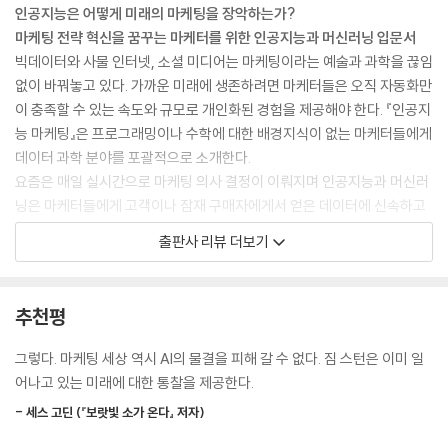
살펴보고 당신이 공략해야 할 고객이 누구인지 알려준다. 그런 다음, 당신
인공지능은 어떻게 미래의 마케팅을 장악하는가?
7장 _ AI 마케팅 플랫폼
은 기계가 찾아낸 결과물을 보고 “그래, 이것들이 바로 우리가 찾고 있는
마케팅 전략 혁신을 꿈꾸는 마케터를 위한 인공지능과 머신러닝 입문서
추가로 소개할 만한 AI
고양이야”라고 말할 수 있다. 혹은, 고양이가 아닌 동물들에게 적합한 새로
빅데이터와 사물 인터넷, 소셜 미디어는 마케팅이라는 예술과 과학을 끊임
기초부터 살펴보는 마케팅 도구
운 이름을 알려주는 방법을 통해 기계의 실수를 바로잡을 수도 있다. (...)
없이 바꿔놓고 있다. 가까운 미래에 생존하려면 마케터들은 오직 자동화만
왓슨에 대한 견해
기계가 충분히 좋은 대답을 내놓기 시작할 때까지 대화를 이어나가면, 기
이 충족할 수 있는 속도와 규모로 개인화된 경험을 제공해야 한다. 『인공지
자체적인 개발에 나선다면
계는 곧이어 좀 더 나은 답을 내놓게 되며, 그런 후에는 인간보다 훨씬 짧은
능 마케팅』은 프로그래밍이나 수학에 대한 배경지식이 없는 마케터들에게
시간 안에 훨씬 뛰어난 결과를 내놓는다. (120쪽)
데이터 과학 분야를 포괄적으로 소개한다.
8장 _ 기계가 실패하는 영역
요즘은 매일 실시간으로 마케팅 의사 결정이 이뤄지며 인공지능과 머신러
망치는 목수가 아니다
AMA는 데이터 수집 프로세스와 분석, 마케팅 조사를 통해 찾아낸 결과를
닝은 마케터들에게 고객이나 잠재 구매자에게서 얻은 데이터에 신속하고
기계가 저지르는 실수
전달하는 활동에 인공지능을 가장 효과적으로 접목하기 위한 방법을 탐색
효과적으로 대응하고 개별 고객에게 딱 맞는 제품과 구매 경험을 제공하는
출판사 리뷰 더보기
인간이 저지르는 실수
하고 있다. / AMA는 AMA의 차세대 마케팅 슈퍼히어로를 개발하기 위해 I
손쉬운 방법을 제시한다. 구매를 할지 말지 기회를 살피고 있는 구매자에
AI 윤리
BM이 개발한 인공지능 왓슨에서 파생된 이퀄스3의 루시와 협력 중이다.
게는 구매를 유도하기 위한 특별 인센티브가 자동으로 주어지며 다른 고객
해결 방안?
루시는 AMA가 80년 동안 진행해온 모든 연구를 활용하기 위한 수단, 즉
에게는 데이터에서 찾아낸 통찰력을 근거로 관련 제품이나 서비스를 제시
추천평
기계가 아직 배우지 못한 것
회원들이 기본적인 마케팅 전략 질문에 답을 할 수 있도록 지원하는 포털
할 수 있다.
에서 출발한다. (...) “루시는 질문을 근거로 기사를 검색하며 패턴을 인식
이 책은 매출을 늘리고, 비용을 낮추고, 고객 만족도를 높이고, 고객의 관
그렇다. 마케팅 세상 역시 AI의 물결을 피해 갈 수 없다. 짐 스턴은 이미 일
9장 _ 당신의 전략적인 역할
하고 좀 더 관련성 있는 정보를 검색하기 시작합니다. 우리는 루시가 올바
심을 사로잡는 더 많은 방법을 찾아내기 위해 인공지능과 머신러닝을 활용
어나고 있는 미래에 대한 통찰을 제공한다.
미래 지향적인 태도로 시작해보자
른 방향으로 나아가고 있는지 답을 합니다. 루시가 제대로 작동하고 있다
하는 전략을 다루며, 이런 전략을 수립할 준비를 충분히 하고 돌아가는 상
인간을 활용하기 위한 AI
면, 얼마나 훌륭하게 제 역할을 하고 있는지 알려줍니다. 그러면 루시는 그
- 세스 고딘 (『보랏빛 소가 온다』 저자)
황을 제대로 이해할 수 있도록 돕는다. 책에서 제시하는 목표를 요약하면
협력
피드백으로부터 무언가를 배웁니다.” (186~187쪽)
다음과 같다.