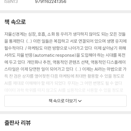
ISBN13
9791162241356
실생활
B2B 세상
책 속으로
5장 _ 설득을 위한 AI
매장 내 경험
자율신경계는 심장, 호흡, 소화 등 우리가 생각하지 않아도 되는 모든 것들
전화
을 통제한다. (...) 이런 일들은 복잡하고 서로 연결되어 있으며 생명 유지에
온사이트 경험: 웹 분석
필수적이다. / 마케팅도 이런 방향으로 나아가고 있다. 이제 살아남기 위해
머천다이징
서라도 자율 반응(automatic response)을 도입해야 하는 시대를 목전
거래 성사
에 두고 있다. 개인화나 추천, 역동적인 콘텐츠 선택, 역동적인 디스플레이
다시 처음으로: 귀인
스타일은 이제 당연한 일이 되어가고 있다. (...) 이제는 AI라는 마법으로 가
득 찬 검은 상자를 열어젖힌 다음 마케팅에 최대한 활용할 수 있을 정도로
6장 _ 고객 유지를 위한 AI
AI를 제대로 이해해야 할 때가 되었다. 무지는 그 어떤 변명도 될 수 없다.
나날이 커져가는 고객의 기대
데이터 과학 학위를 따지 않고도 AI를 실용적으로 사용할 수 있을 정도로
유지와 이탈
AI에 익숙해져야 한다. (29쪽)
책 속으로 더보기
불만족한 고객들의 반품
고객 감정
원하는 기준에 따라 당신이 최고라고 생각하는 고객을 정한 다음 기계에게
고객 서비스
해당 프로파일과 일치하는 다른 고객을 찾아낼 것을 요청할 수 있다. (...)
출판사 리뷰
예측형 고객 서비스
기계는 이런 기준을 사용해 잠재 고객들이 저장되어 있는 데이터베이스를