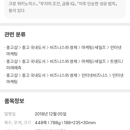
4P
크로 위키노믹스』 『부자의 조건, 금융 IQ』 『아주 단순한 성공 법칙』
무엇이 마케팅 전문가를 잠 못 들게 하는가?
등이 있다.
고객 여정
우리는 결코 제대로 알지 못할 것이다
어떻게 연결해야 할까? 몇 가지 방법이 있는지 헤아려보자
관련 분류
나는 왜 연결하는가? 브랜딩
마케팅 믹스 모델링
중고샵
중고 국내도서
비즈니스와 경제
마케팅/세일즈
인터넷
계량경제학
마케팅
고객 생애 가치
중고샵
중고 국내도서
비즈니스와 경제
마케팅/세일즈
트렌드/
일대일 마케팅: 밈
미래예측
직감적인 마케팅
중고샵
중고 국내도서
비즈니스와 경제
인터넷비즈니스
인터넷
간략하게 살펴본 마케팅
마케팅
무엇이 문제일까?
품목정보
4장 _ 고객의 관심을 사로잡기 위한 AI
시장조사: 우리는 누구를 찾고 있는가?
발행일
2018년 12월 05일
시장세분화
인지도 개선
쪽수, 무게, 크기
448쪽 | 788g | 188*235*30mm
소셜 미디어 참여